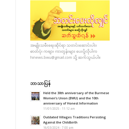
အမျိုးသမီးရေးဆိုင်ရာ သတင်းဆောင်းပါး၊
ဓာတ်ပုံ၊ ကဗျာ၊ ကာတွန်းများ ပေးပို့လိုပါက
hinews.bwu@gmail.com
သို့ ဆက်သွယ်ပါ။
ဘာသာပြန်
Held the 30th anniversary of the Burmese
Women’s Union (BWU) and the 10th
anniversary of Honest Information
11/01/2025 - 11:12 am
Outdated Villages Traditions Persisting
Against the Childbirth
16/03/2024 - 7:00 pm