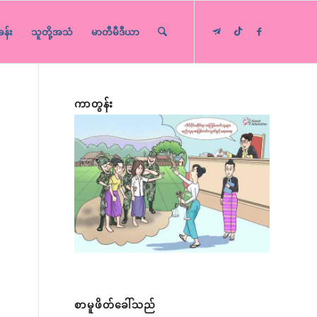
ခန်း
သူတို့အသံ
မာတီမီဒီယာ
ကာတွန်း
စာမူဖိတ်ခေါ်သည်