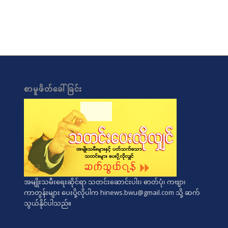
စာမူဖိတ်ခေါ်ခြင်း
အမျိုးသမီးရေးဆိုင်ရာ သတင်းဆောင်းပါး၊ ဓာတ်ပုံ၊ ကဗျာ၊
ကာတွန်းများ ပေးပို့လိုပါက
hinews.bwu@gmail.com
သို့ ဆက်
သွယ်နိုင်ပါသည်။