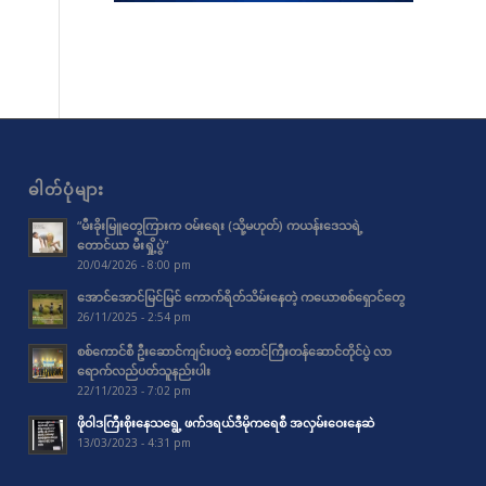
ဓါတ်ပုံများ
“မီးခိုးမြူတွေကြားက ဝမ်းရေး (သို့မဟုတ်) ကယန်းဒေသရဲ့
တောင်ယာ မီးရှို့ပွဲ”
20/04/2026 - 8:00 pm
အောင်အောင်မြင်မြင် ကောက်ရိတ်သိမ်းနေတဲ့ ကယောစစ်ရှောင်တွေ
26/11/2025 - 2:54 pm
စစ်ကောင်စီ ဦးဆောင်ကျင်းပတဲ့ တောင်ကြီးတန်ဆောင်တိုင်ပွဲ လာ
ရောက်လည်ပတ်သူနည်းပါး
22/11/2023 - 7:02 pm
ဖိုဝါဒကြီးစိုးနေသရွေ့ ဖက်ဒရယ်ဒီမိုကရေစီ အလှမ်းဝေးနေဆဲ
13/03/2023 - 4:31 pm