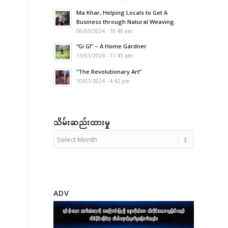
Ma Khar, Helping Locals to Get A
Business through Natural Weaving.
06/03/2024 - 10:49 am
“Gi GI” – A Home Gardner
13/01/2024 - 11:43 am
“The Revolutionary Art”
10/01/2024 - 4:42 pm
သိမ်းဆည်းထားမှု
ADV