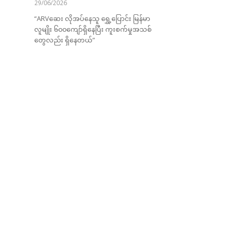
29/06/2026
“ARVဆေး လိုအပ်နေသူ ရွှေ့ပြောင်း မြန်မာ
လူမျိုး ၆၀၀ကျော်ရှိနေပြီး ကူးစက်မှုအသစ်
တွေလည်း ရှိနေတယ်”