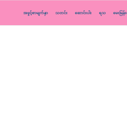
အဖွင့်စာမျက်နှာ
သတင်း
ဆောင်းပါး
ရသ
မေးမြန်း