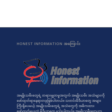
HONEST INFORMATION အကြောင်း
အမျိုးသမီးတွေရဲ့ တရားမျှတမှုအတွက် အမျိုးသမီး အသံများကို
ဖော်ထုတ်ရာနေရာတခုဖြစ်ပါတယ်။ သတင်းမီဒီယာတွေ အများ
ကြီးရှိပေမယ့် အမျိုးသမီးတွေရဲ့ အသံတွေကို အဓိကထား
ဖော်ထုတ်ပေးတဲ့ မီဒီယာတွေ နည်းပါတယ်။ အမျိုးသမီးတွေဟာ