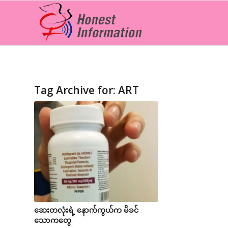
Tag Archive for:
ART
ဆေးတလုံးရဲ့ နောက်ကွယ်က မိခင်
သောကတွေ