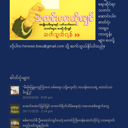
ရေးဆိုင်ရာ
သတင်း
ဆောင်းပါး၊
ဓာတ်ပုံ၊
ကဗျာ၊
ကာတွန်း
များ ပေးပို့
လိုပါက
hinews.bwu@gmail.com
သို့ ဆက်သွယ်နိုင်ပါသည်။
ဓါတ်ပုံများ
“မီးခိုးမြူတွေကြားက ဝမ်းရေး (သို့မဟုတ်) ကယန်းဒေသရဲ့ တောင်ယာ
မီးရှို့ပွဲ”
20/04/2026 - 8:00 pm
အောင်အောင်မြင်မြင် ကောက်ရိတ်သိမ်းနေတဲ့ ကယောစစ်ရှောင်တွေ
26/11/2025 - 2:54 pm
စစ်ကောင်စီ ဦးဆောင်ကျင်းပတဲ့ တောင်ကြီးတန်ဆောင်တိုင်ပွဲ လာရောက်
လည်ပတ်သူနည်းပါး