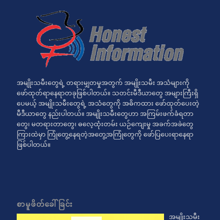
အမျိုးသမီးတွေရဲ့ တရားမျှတမှုအတွက် အမျိုးသမီး အသံများကို
ဖော်ထုတ်ရာနေရာတခုဖြစ်ပါတယ်။ သတင်းမီဒီယာတွေ အများကြီးရှိ
ပေမယ့် အမျိုးသမီးတွေရဲ့ အသံတွေကို အဓိကထား ဖော်ထုတ်ပေးတဲ့
မီဒီယာတွေ နည်းပါတယ်။ အမျိုးသမီးတွေဟာ အကြမ်းဖက်ခံရတာ
တွေ၊ မတရားတာတွေ၊ ဓလေ့ထုံးတမ်း ယဉ်ကျေးမှု အခက်အခဲတွေ
ကြားထဲမှာ ကြုံတွေ့နေရတဲ့အတွေ့အကြုံတွေကို ဖော်ပြပေးရာနေရာ
ဖြစ်ပါတယ်။
စာမူဖိတ်ခေါ်ခြင်း
အမျိုးသမီး