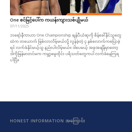
One စင်မြင့်ပေါ်က ကယန်းကျားသစ်ပျိုမယ်
07/11/2025
ဘရော်နီကာဟာ One Championship ချန်ပီယံဆုကို စိန်ခေါ်နိုင်သူတွေ
ထဲက တယောက် ဖြစ်လာလိမ့်မယ်လို့ လွန်ခဲ့တဲ့ ၄ နှစ်လောက်ကပြောခဲ့
ရင် လက်ခံနိုင်မယ့်သူ နည်းပါလိမ့်မယ်။ ဒါပေမယ့် အခုအချိန်မှာတော့
ဒါကိုမြန်မာတင်မက ကမ္ဘာ့မွေထိုင်း ပရိသတ်တွေကပါ လက်ခံနေကြရ
ပါပြီ။
HONEST INFORMATION အကြောင်း