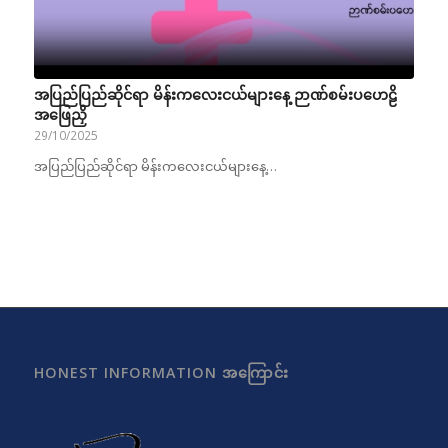
အပြည်ပြည်ဆိုင်ရာ မိန်းကလေးငယ်များနေ့ ဉာဏ်စမ်းပဟေဠိ
အဖြေညှိ
29/10/2025
အပြည်ပြည်ဆိုင်ရာ မိန်းကလေးငယ်များနေ့…
HONEST INFORMATION အကြောင်း