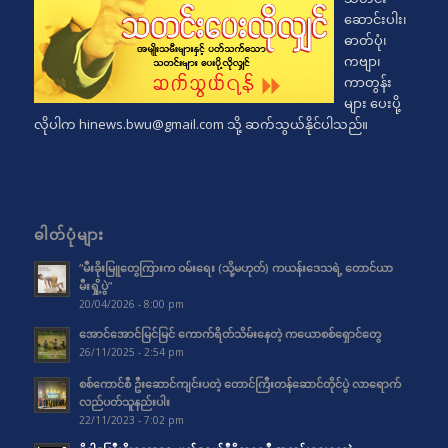
ဆောင်းပါး၊
ဓာတ်ပုံ၊
ကဗျာ၊
ကာတွန်း
များ ပေးပို့
လိုပါက
hinews.bwu@gmail.com
သို့ ဆက်သွယ်နိုင်ပါသည်။
ဓါတ်ပုံများ
“မီးခိုးမြူတွေကြားက ဝမ်းရေး (သို့မဟုတ်) ကယန်းဒေသရဲ့ တောင်ယာ
မီးရှို့ပွဲ”
20/04/2026 - 8:00 pm
အောင်အောင်မြင်မြင် ကောက်ရိတ်သိမ်းနေတဲ့ ကယောစစ်ရှောင်တွေ
26/11/2025 - 2:54 pm
စစ်ကောင်စီ ဦးဆောင်ကျင်းပတဲ့ တောင်ကြီးတန်ဆောင်တိုင်ပွဲ လာရောက်
လည်ပတ်သူနည်းပါး
22/11/2023 - 7:02 pm