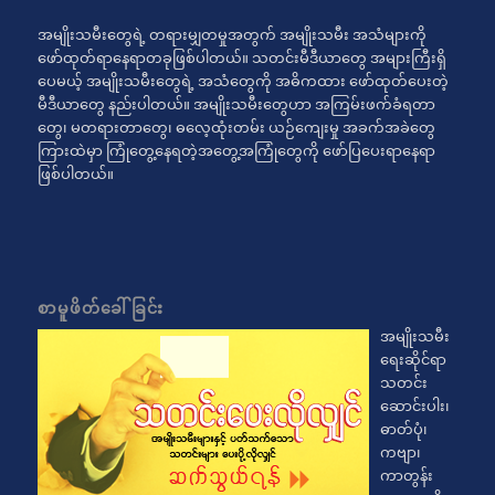
အမျိုးသမီးတွေရဲ့ တရားမျှတမှုအတွက် အမျိုးသမီး အသံများကို
ဖော်ထုတ်ရာနေရာတခုဖြစ်ပါတယ်။ သတင်းမီဒီယာတွေ အများကြီးရှိ
ပေမယ့် အမျိုးသမီးတွေရဲ့ အသံတွေကို အဓိကထား ဖော်ထုတ်ပေးတဲ့
မီဒီယာတွေ နည်းပါတယ်။ အမျိုးသမီးတွေဟာ အကြမ်းဖက်ခံရတာ
တွေ၊ မတရားတာတွေ၊ ဓလေ့ထုံးတမ်း ယဉ်ကျေးမှု အခက်အခဲတွေ
ကြားထဲမှာ ကြုံတွေ့နေရတဲ့အတွေ့အကြုံတွေကို ဖော်ပြပေးရာနေရာ
ဖြစ်ပါတယ်။
စာမူဖိတ်ခေါ်ခြင်း
အမျိုးသမီး
ရေးဆိုင်ရာ
သတင်း
ဆောင်းပါး၊
ဓာတ်ပုံ၊
ကဗျာ၊
ကာတွန်း