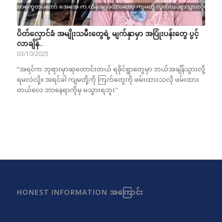
ပိတ်လှောင်ခံ အမျိုးသမီးတွေရဲ့ မျက်နှာမှာ အပြုံးပန်းတွေ ပွင့်
လာချိန်..
03/10/2025
“အရင်က ဘုရားမှာဆုတောင်းတယ် ရခိုင်ရွာတွေမှာ ဘယ်အချိန်သွားလို့
ရမလဲလို့။ အရင်ခါ ကျမတို့ကို ကြက်တွေကို ဖမ်းထားသလို ဖမ်းထား
တယ်လေ ဘာနေရာကိုမှ မသွားရဘူး''
HONEST INFORMATION အကြောင်း