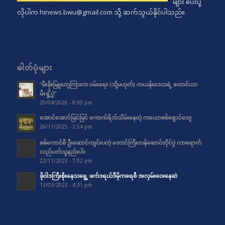
များ ပေးပို့
လိုပါက
hinews.bwu@gmail.com
သို့ ဆက်သွယ်နိုင်ပါသည်။
ဓါတ်ပုံများ
“မီးခိုးမြူတွေကြားက ဝမ်းရေး (သို့မဟုတ်) ကယန်းဒေသရဲ့ တောင်ယာ
မီးရှို့ပွဲ”
20/04/2026 - 8:00 pm
အောင်အောင်မြင်မြင် ကောက်ရိတ်သိမ်းနေတဲ့ ကယောစစ်ရှောင်တွေ
26/11/2025 - 2:54 pm
စစ်ကောင်စီ ဦးဆောင်ကျင်းပတဲ့ တောင်ကြီးတန်ဆောင်တိုင်ပွဲ လာရောက်
လည်ပတ်သူနည်းပါး
22/11/2023 - 7:02 pm
ဖိုဝါဒကြီးစိုးနေသရွေ့ ဖက်ဒရယ်ဒီမိုကရေစီ အလှမ်းဝေးနေဆဲ
13/03/2023 - 4:31 pm