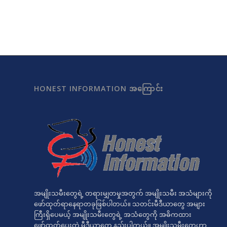
HONEST INFORMATION အကြောင်း
အမျိုးသမီးတွေရဲ့ တရားမျှတမှုအတွက် အမျိုးသမီး အသံများကို
ဖော်ထုတ်ရာနေရာတခုဖြစ်ပါတယ်။ သတင်းမီဒီယာတွေ အများ
ကြီးရှိပေမယ့် အမျိုးသမီးတွေရဲ့ အသံတွေကို အဓိကထား
ဖော်ထုတ်ပေးတဲ့ မီဒီယာတွေ နည်းပါတယ်။ အမျိုးသမီးတွေဟာ