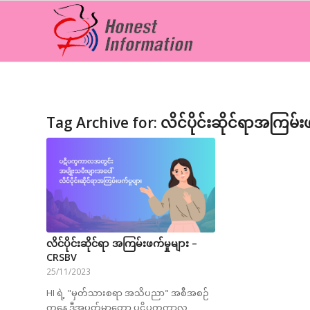
Tag Archive for:
လိင်ပိုင်းဆိုင်ရာအကြမ်းဖ
လိင်ပိုင်းဆိုင်ရာ အကြမ်းဖက်မှုများ –
CRSBV
25/11/2023
HI ရဲ့ "မှတ်သားစရာ အသိပညာ" အစီအစဉ်
ကနေ ဒီအပတ်မှာတော့ ပဋိပက္ခကာလ