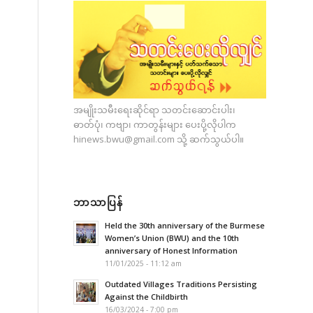
အမျိုးသမီးရေးဆိုင်ရာ သတင်းဆောင်းပါး၊
ဓာတ်ပုံ၊ ကဗျာ၊ ကာတွန်းများ ပေးပို့လိုပါက
hinews.bwu@gmail.com
သို့ ဆက်သွယ်ပါ။
ဘာသာပြန်
Held the 30th anniversary of the Burmese
Women’s Union (BWU) and the 10th
anniversary of Honest Information
11/01/2025 - 11:12 am
Outdated Villages Traditions Persisting
Against the Childbirth
16/03/2024 - 7:00 pm