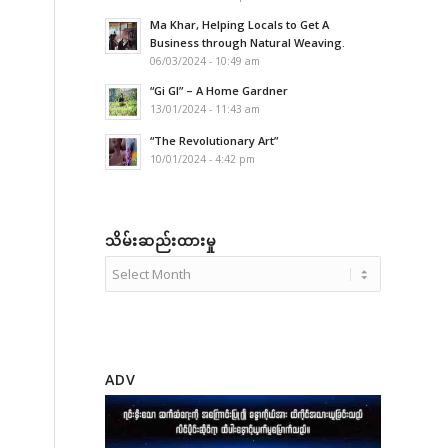
Ma Khar, Helping Locals to Get A
Business through Natural Weaving.
06/03/2024 - 10:49 am
“Gi GI” – A Home Gardner
13/01/2024 - 11:43 am
“The Revolutionary Art”
10/01/2024 - 4:42 pm
သိမ်းဆည်းထားမှု
ADV