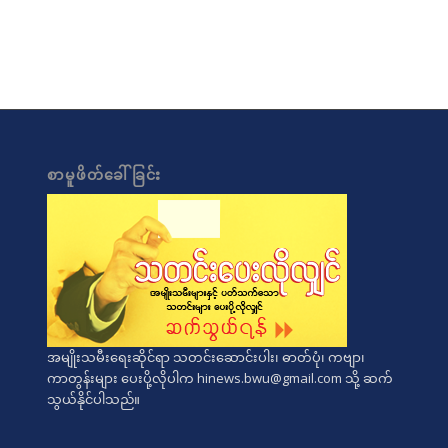
စာမူဖိတ်ခေါ်ခြင်း
အမျိုးသမီးရေးဆိုင်ရာ သတင်းဆောင်းပါး၊ ဓာတ်ပုံ၊ ကဗျာ၊
ကာတွန်းများ ပေးပို့လိုပါက
hinews.bwu@gmail.com
သို့ ဆက်
သွယ်နိုင်ပါသည်။