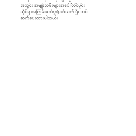
အတွင်း အမျိုးသမီးများအပေါ် လိင်ပိုင်း
ဆိုင်ရာအကြမ်းဖက်မှုနဲ့ပတ်သက်ပြီး တင်
ဆက်ပေးထားပါတယ်။