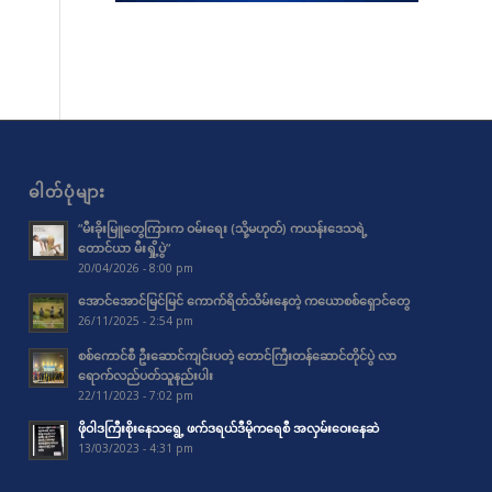
ဓါတ်ပုံများ
“မီးခိုးမြူတွေကြားက ဝမ်းရေး (သို့မဟုတ်) ကယန်းဒေသရဲ့
တောင်ယာ မီးရှို့ပွဲ”
20/04/2026 - 8:00 pm
အောင်အောင်မြင်မြင် ကောက်ရိတ်သိမ်းနေတဲ့ ကယောစစ်ရှောင်တွေ
26/11/2025 - 2:54 pm
စစ်ကောင်စီ ဦးဆောင်ကျင်းပတဲ့ တောင်ကြီးတန်ဆောင်တိုင်ပွဲ လာ
ရောက်လည်ပတ်သူနည်းပါး
22/11/2023 - 7:02 pm
ဖိုဝါဒကြီးစိုးနေသရွေ့ ဖက်ဒရယ်ဒီမိုကရေစီ အလှမ်းဝေးနေဆဲ
13/03/2023 - 4:31 pm