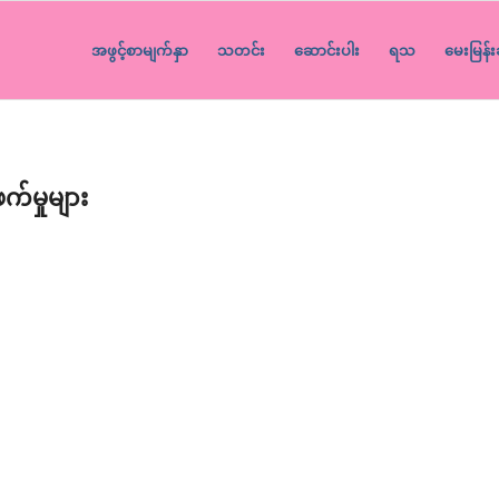
အဖွင့်စာမျက်နှာ
သတင်း
ဆောင်းပါး
ရသ
မေးမြန်း
က်မှုများ