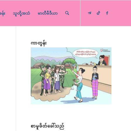
ခန်း
သူတို့အသံ
မာတီမီဒီယာ
ကာတွန်း
စာမူဖိတ်ခေါ်သည်