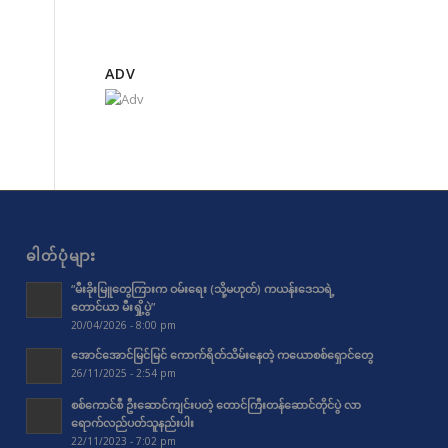
ADV
ဓါတ်ပုံများ
“မီးခိုးမြူတွေကြားက ဝမ်းရေး (သို့မဟုတ်) ကယန်းဒေသရဲ့
တောင်ယာ မီးရှို့ပွဲ”
20/04/2026 - 8:00 pm
အောင်အောင်မြင်မြင် ကောက်ရိတ်သိမ်းနေတဲ့ ကယောစစ်ရှောင်တွေ
26/11/2025 - 2:54 pm
စစ်ကောင်စီ ဦးဆောင်ကျင်းပတဲ့ တောင်ကြီးတန်ဆောင်တိုင်ပွဲ လာ
ရောက်လည်ပတ်သူနည်းပါး
22/11/2023 - 7:02 pm