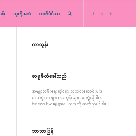
ခန်း
သူတို့အသံ
မာတီမီဒီယာ
ကာတွန်း
စာမူဖိတ်ခေါ်သည်
အမျိုးသမီးရေးဆိုင်ရာ သတင်းဆောင်းပါး၊
ဓာတ်ပုံ၊ ကဗျာ၊ ကာတွန်းများ ပေးပို့လိုပါက
hinews.bwu@gmail.com
သို့ ဆက်သွယ်ပါ။
ဘာသာပြန်