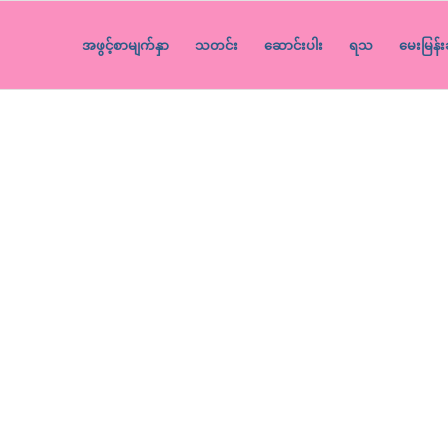
အဖွင့်စာမျက်နှာ
သတင်း
ဆောင်းပါး
ရသ
မေးမြန်း