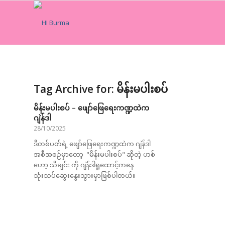
Tag Archive for:
မိန်းမပါးစပ်
မိန်းမပါးစပ် – ဖျော်ဖြေရေးကဏ္ဍထဲက
ဂျဲန်ဒါ
28/10/2025
ဒီတစ်ပတ်ရဲ့ ဖျော်ဖြေရေးကဏ္ဍထဲက ဂျဲန်ဒါ
အစီအစဉ်မှာတော့ "မိန်းမပါးစပ်" ဆိုတဲ့ ဟစ်
ဟော့ သီချင်း ကို ဂျဲန်ဒါရှုထောင့်ကနေ
သုံးသပ်ဆွေးနွေးသွားမှာဖြစ်ပါတယ်။