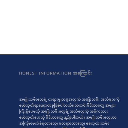
HONEST INFORMATION အကြောင်း
အမျိုးသမီးတွေရဲ့ တရားမျှတမှုအတွက် အမျိုးသမီး အသံများကို
ဖော်ထုတ်ရာနေရာတခုဖြစ်ပါတယ်။ သတင်းမီဒီယာတွေ အများ
ကြီးရှိပေမယ့် အမျိုးသမီးတွေရဲ့ အသံတွေကို အဓိကထား
ဖော်ထုတ်ပေးတဲ့ မီဒီယာတွေ နည်းပါတယ်။ အမျိုးသမီးတွေဟာ
အကြမ်းဖက်ခံရတာတွေ၊ မတရားတာတွေ၊ ဓလေ့ထုံးတမ်း