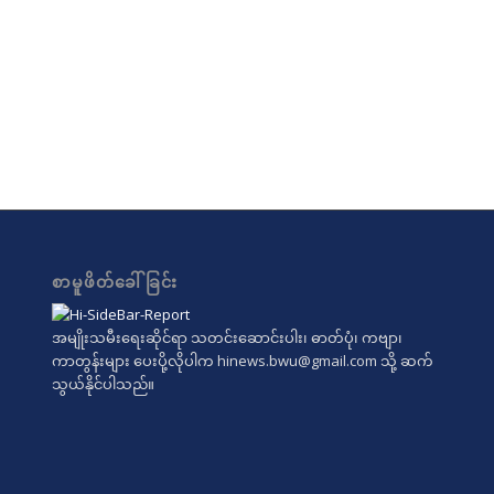
စာမူဖိတ်ခေါ်ခြင်း
အမျိုးသမီးရေးဆိုင်ရာ သတင်းဆောင်းပါး၊ ဓာတ်ပုံ၊ ကဗျာ၊
ကာတွန်းများ ပေးပို့လိုပါက
hinews.bwu@gmail.com
သို့ ဆက်
သွယ်နိုင်ပါသည်။