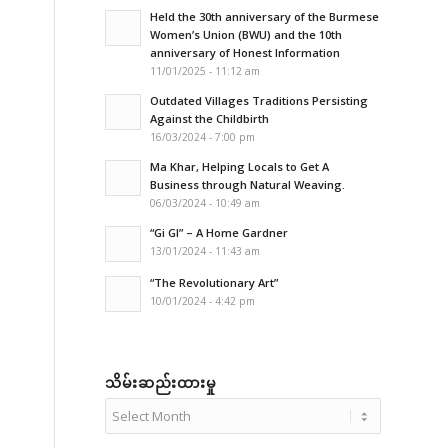
Held the 30th anniversary of the Burmese
Women’s Union (BWU) and the 10th
anniversary of Honest Information
11/01/2025 - 11:12 am
Outdated Villages Traditions Persisting
Against the Childbirth
16/03/2024 - 7:00 pm
Ma Khar, Helping Locals to Get A
Business through Natural Weaving.
06/03/2024 - 10:49 am
“Gi GI” – A Home Gardner
13/01/2024 - 11:43 am
“The Revolutionary Art”
10/01/2024 - 4:42 pm
သိမ်းဆည်းထားမှု