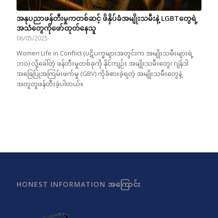
အနုပညာဖန်တီးမှုကတစ်ဆင့် ဖိနှိပ်ခံအမျိုးသမီးနဲ့ LGBTတွေရဲ့
အသံတွေကိုဖော်ထုတ်နေသူ
06/05/2025
Women Life in Conflict (ပဋိပက္ခများအတွင်းက အမျိုးသမီးများရဲ့
ဘဝ) လို့ခေါ်တဲ့ ဖန်တီးမှုတစ်ခုကို နိုင်ကျဉ်း အမျိုးသမီးတွေ၊ ဂျဲန်ဒါ
အခြေပြုအကြမ်းဖက်မှု (GBV) ကိုခံစားခဲ့ရတဲ့ အမျိုးသမီးတွေနဲ့
အတူတူဖန်တီးခဲ့ပါတယ်။
HONEST INFORMATION အကြောင်း