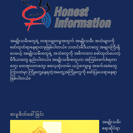
အမျိုးသမီးတွေရဲ့ တရားမျှတမှုအတွက် အမျိုးသမီး အသံများကို
ဖော်ထုတ်ရာနေရာတခုဖြစ်ပါတယ်။ သတင်းမီဒီယာတွေ အများကြီးရှိ
ပေမယ့် အမျိုးသမီးတွေရဲ့ အသံတွေကို အဓိကထား ဖော်ထုတ်ပေးတဲ့
မီဒီယာတွေ နည်းပါတယ်။ အမျိုးသမီးတွေဟာ အကြမ်းဖက်ခံရတာ
တွေ၊ မတရားတာတွေ၊ ဓလေ့ထုံးတမ်း ယဉ်ကျေးမှု အခက်အခဲတွေ
ကြားထဲမှာ ကြုံတွေ့နေရတဲ့အတွေ့အကြုံတွေကို ဖော်ပြပေးရာနေရာ
ဖြစ်ပါတယ်။
စာမူဖိတ်ခေါ်ခြင်း
အမျိုးသမီး
ရေးဆိုင်ရာ