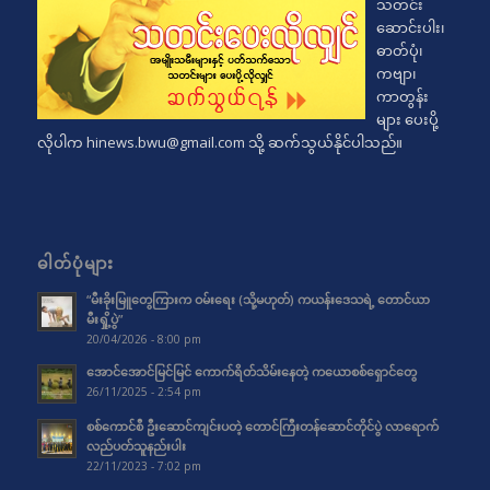
သတင်း
ဆောင်းပါး၊
ဓာတ်ပုံ၊
ကဗျာ၊
ကာတွန်း
များ ပေးပို့
လိုပါက
hinews.bwu@gmail.com
သို့ ဆက်သွယ်နိုင်ပါသည်။
ဓါတ်ပုံများ
“မီးခိုးမြူတွေကြားက ဝမ်းရေး (သို့မဟုတ်) ကယန်းဒေသရဲ့ တောင်ယာ
မီးရှို့ပွဲ”
20/04/2026 - 8:00 pm
အောင်အောင်မြင်မြင် ကောက်ရိတ်သိမ်းနေတဲ့ ကယောစစ်ရှောင်တွေ
26/11/2025 - 2:54 pm
စစ်ကောင်စီ ဦးဆောင်ကျင်းပတဲ့ တောင်ကြီးတန်ဆောင်တိုင်ပွဲ လာရောက်
လည်ပတ်သူနည်းပါး
22/11/2023 - 7:02 pm