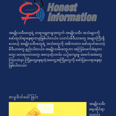
အမျိုးသမီးတွေရဲ့ တရားမျှတမှုအတွက် အမျိုးသမီး အသံများကို
ဖော်ထုတ်ရာနေရာတခုဖြစ်ပါတယ်။ သတင်းမီဒီယာတွေ အများကြီးရှိ
ပေမယ့် အမျိုးသမီးတွေရဲ့ အသံတွေကို အဓိကထား ဖော်ထုတ်ပေးတဲ့
မီဒီယာတွေ နည်းပါတယ်။ အမျိုးသမီးတွေဟာ အကြမ်းဖက်ခံရတာ
တွေ၊ မတရားတာတွေ၊ ဓလေ့ထုံးတမ်း ယဉ်ကျေးမှု အခက်အခဲတွေ
ကြားထဲမှာ ကြုံတွေ့နေရတဲ့အတွေ့အကြုံတွေကို ဖော်ပြပေးရာနေရာ
ဖြစ်ပါတယ်။
စာမူဖိတ်ခေါ်ခြင်း
အမျိုးသမီး
ရေးဆိုင်ရာ
သတင်း