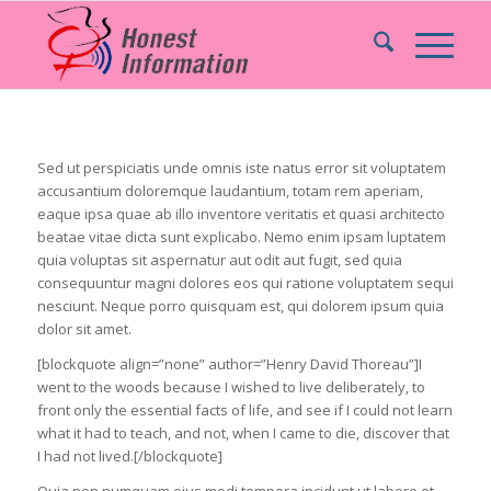
Sed ut perspiciatis unde omnis iste natus error sit voluptatem
accusantium doloremque laudantium, totam rem aperiam,
eaque ipsa quae ab illo inventore veritatis et quasi architecto
beatae vitae dicta sunt explicabo. Nemo enim ipsam luptatem
quia voluptas sit aspernatur aut odit aut fugit, sed quia
consequuntur magni dolores eos qui ratione voluptatem sequi
nesciunt. Neque porro quisquam est, qui dolorem ipsum quia
dolor sit amet.
[blockquote align=”none” author=”Henry David Thoreau”]I
went to the woods because I wished to live deliberately, to
front only the essential facts of life, and see if I could not learn
what it had to teach, and not, when I came to die, discover that
I had not lived.[/blockquote]