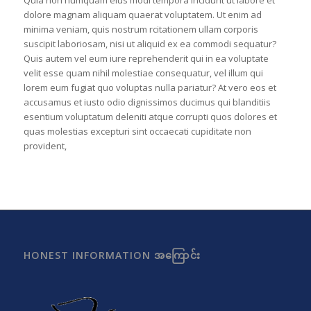
Quia non numquam eius modi tempora incidunt ut labore et
dolore magnam aliquam quaerat voluptatem. Ut enim ad
minima veniam, quis nostrum rcitationem ullam corporis
suscipit laboriosam, nisi ut aliquid ex ea commodi sequatur?
Quis autem vel eum iure reprehenderit qui in ea voluptate
velit esse quam nihil molestiae consequatur, vel illum qui
lorem eum fugiat quo voluptas nulla pariatur? At vero eos et
accusamus et iusto odio dignissimos ducimus qui blanditiis
esentium voluptatum deleniti atque corrupti quos dolores et
quas molestias excepturi sint occaecati cupiditate non
provident,
HONEST INFORMATION အကြောင်း