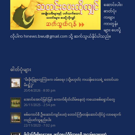
ဆောင်းပါး၊
ဓာတ်ပုံ၊
ကဗျာ၊
ကာတွန်း
များ ပေးပို့
လိုပါက
hinews.bwu@gmail.com
သို့ ဆက်သွယ်နိုင်ပါသည်။
ဓါတ်ပုံများ
“မီးခိုးမြူတွေကြားက ဝမ်းရေး (သို့မဟုတ်) ကယန်းဒေသရဲ့ တောင်ယာ
မီးရှို့ပွဲ”
20/04/2026 - 8:00 pm
အောင်အောင်မြင်မြင် ကောက်ရိတ်သိမ်းနေတဲ့ ကယောစစ်ရှောင်တွေ
26/11/2025 - 2:54 pm
စစ်ကောင်စီ ဦးဆောင်ကျင်းပတဲ့ တောင်ကြီးတန်ဆောင်တိုင်ပွဲ လာရောက်
လည်ပတ်သူနည်းပါး
22/11/2023 - 7:02 pm
ဖိုဝါဒကြီးစိုးနေသရွေ့ ဖက်ဒရယ်ဒီမိုကရေစီ အလှမ်းဝေးနေဆဲ