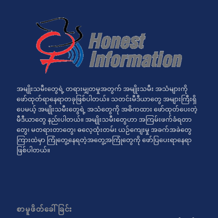
အမျိုးသမီးတွေရဲ့ တရားမျှတမှုအတွက် အမျိုးသမီး အသံများကို
ဖော်ထုတ်ရာနေရာတခုဖြစ်ပါတယ်။ သတင်းမီဒီယာတွေ အများကြီးရှိ
ပေမယ့် အမျိုးသမီးတွေရဲ့ အသံတွေကို အဓိကထား ဖော်ထုတ်ပေးတဲ့
မီဒီယာတွေ နည်းပါတယ်။ အမျိုးသမီးတွေဟာ အကြမ်းဖက်ခံရတာ
တွေ၊ မတရားတာတွေ၊ ဓလေ့ထုံးတမ်း ယဉ်ကျေးမှု အခက်အခဲတွေ
ကြားထဲမှာ ကြုံတွေ့နေရတဲ့အတွေ့အကြုံတွေကို ဖော်ပြပေးရာနေရာ
ဖြစ်ပါတယ်။
စာမူဖိတ်ခေါ်ခြင်း