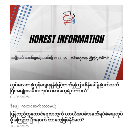
လုပ်ခလစာနဲ့ကုန်စျေးနှုန်းမြင့်တက်မှုကြားစိန်ခေါ်မှုနဲ့ပတ်သတ်
ပြီးအမျိုးသမီးအလုပ်သမားတွေရဲ့စကားသံ”
01/05/2025
ဒီနေ့ HIကတင်ဆက်သွားမယ့်…
ပြန်လည်ထူထောင်ရေးအတွက် ယာယီအပစ်အခတ်ရပ်စဲရေးလုပ်
ဖို့ ကြေညာပြီးနောက် ဘာတွေဖြစ်နိုင်မလဲ?
30/04/2025