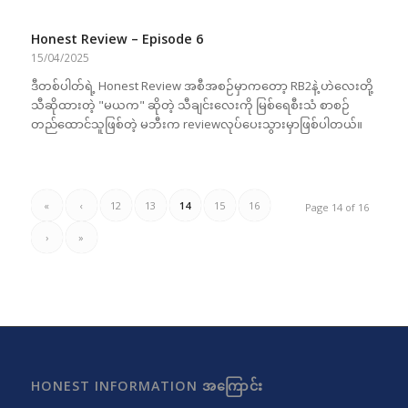
Honest Review – Episode 6
15/04/2025
ဒီတစ်ပါတ်ရဲ့ Honest Review အစီအစဉ်မှာကတော့ RB2နဲ့ ဟဲလေးတို့
သီဆိုထားတဲ့ "မယက" ဆိုတဲ့ သီချင်းလေးကို မြစ်ရေစီးသံ စာစဉ်
တည်ထောင်သူဖြစ်တဲ့ မဘီးက reviewလုပ်ပေးသွားမှာဖြစ်ပါတယ်။
«
‹
12
13
14
15
16
Page 14 of 16
›
»
HONEST INFORMATION အကြောင်း