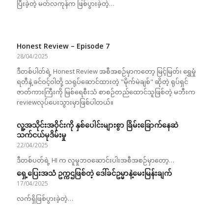
ပြီးခဲ့တဲ့ မတ်လကုန်က ဖြစ်ပွားခဲ့တဲ့…
Honest Review – Episode 7
28/04/2025
ဒီတစ်ပါတ်ရဲ့ Honest Review အစီအစဉ်မှာကတော့ မြင့်မြတ်၊ ရွှေမှုံ
ရတီနဲ့ ခင်ဝင့်ဝါတို့ သရုပ်ဆောင်ထားတဲ့ "မိုက်မဲချစ်" ဆိုတဲ့ ရုပ်ရှင်
ဇာတ်ကားကြီးကို မြစ်ရေစီးသံ စာစဉ်တည်ထောင်သူဖြစ်တဲ့ မဘီးက
reviewလုပ်ပေးသွားမှာဖြစ်ပါတယ်။
လူ့အသိုင်းအဝိုင်းကို နှစ်ပေါင်းများစွာ ခြိမ်းခြောက်နေဆဲ
သက်ငယ်မုဒိမ်းမှု
22/04/2025
ဒီတစ်ပတ်ရဲ့ HI က လူမှုဘဝဆောင်းပါးအစီအစဉ်မှာတော့…
ရှေ့ပြေးအသံ ဥက္ကဌဖြစ်တဲ့ ဒေါ်ခင်ဥမ္မာနဲ့မေးမြန်းချက်
17/04/2025
လက်ရှိဖြစ်ပွားခဲ့တဲ့…