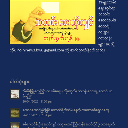
အမျိုးသမီး
ရေးဆိုင်ရာ
သတင်း
ဆောင်းပါး၊
ဓာတ်ပုံ၊
ကဗျာ၊
ကာတွန်း
များ ပေးပို့
လိုပါက
hinews.bwu@gmail.com
သို့ ဆက်သွယ်နိုင်ပါသည်။
ဓါတ်ပုံများ
“မီးခိုးမြူတွေကြားက ဝမ်းရေး (သို့မဟုတ်) ကယန်းဒေသရဲ့ တောင်ယာ
မီးရှို့ပွဲ”
20/04/2026 - 8:00 pm
အောင်အောင်မြင်မြင် ကောက်ရိတ်သိမ်းနေတဲ့ ကယောစစ်ရှောင်တွေ
26/11/2025 - 2:54 pm
စစ်ကောင်စီ ဦးဆောင်ကျင်းပတဲ့ တောင်ကြီးတန်ဆောင်တိုင်ပွဲ လာရောက်