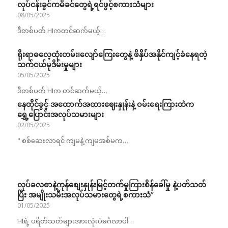
လုပ်ငန်းခွင်ကမိခင်တွေရဲ့ရင်ဖွင့်စကားသံများ
08/05/2025
ဒီတစ်ပတ် HIကတင်ဆက်မယ့်…
ရိုးရာဓလေ့ထုံးတမ်း၊လျော်ကြေးတွေနဲ့ ဖိနှိပ်အနိုင်ကျင့်ခံနေရတဲ့
သက်ငယ်မုဒိမ်းမှုများ
05/05/2025
ဒီတစ်ပတ် HIက တင်ဆက်မယ့်…
နေထိုင်ခွင့် အထောက်အထားဈေးနှုန်းနဲ့ ဝမ်းရေးကြားထဲက
ရွှေ့ပြောင်းအလုပ်သမားများ
02/05/2025
" စစ်ဆေးလာရင် ကျမနဲ့ ကျမအစ်မက…
လုပ်ခလစာနဲ့ကုန်စျေးနှုန်းမြင့်တက်မှုကြားစိန်ခေါ်မှု နဲ့ပတ်သတ်
ပြီး အမျိုးသမီးအလုပ်သမားတွေရဲ့စကားသံ”
01/05/2025
HIရဲ့ ပရိတ်သတ်များအားလုံးပဲမင်္ဂလာပါ…