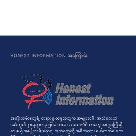
HONEST INFORMATION အကြောင်း
အမျိုးသမီးတွေရဲ့ တရားမျှတမှုအတွက် အမျိုးသမီး အသံများကို
ဖော်ထုတ်ရာနေရာတခုဖြစ်ပါတယ်။ သတင်းမီဒီယာတွေ အများကြီးရှိ
ပေမယ့် အမျိုးသမီးတွေရဲ့ အသံတွေကို အဓိကထား ဖော်ထုတ်ပေးတဲ့