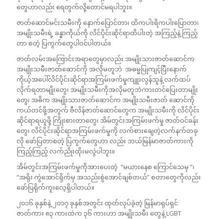
တွေဟာလည်း ရေတွက်လို့တောင်မရပါဘူး။
ဇာတ်ဆောင်မင်းသမီးကို နောက်ပြောင်တာ၊ ထိကပါးရိကပါးပြောတာ၊
အမျိုးသမီးရဲ့ ခန္ဓာကိုယ်ကို လိင်ပိုင်းဆိုင်ရာထိပါးတဲ့ အကြည့်နဲ့ ကြည့်
တာ စတဲ့ ပြကွက်တွေပါဝင်ပါတယ်။
ဇာတ်လမ်းအကြောင်းအရာတွေမှာလည်း အမျိုးသားဇာတ်ဆောင်က
အမျိုးသမီးဇာတ်ဆောင်ကို အလိုမတူဘဲ အဓမ္မပြုကျင့်ပြီးနောက်
ကိုယ့်အပေါ်လိင်ပိုင်းဆိုင်ရာအကြမ်းဖက်မှုကျူးလွန်သူနဲ့ လက်ထပ်
လိုက်ရတာမျိုးတွေ၊ အမျိုးသမီးကိုအလိုမတူဘဲကားတင်ပြေးတာမျိုး
တွေ၊ အဓိက အမျိုးသားဇာတ်ဆောင်က အမျိုးသမီးဇာတ် ဆောင်ကို
ကယ်တင်ဖို့အတွက် ဗီလိန်ဇာတ်ဆောင်တွေက အမျိုးသမီးကို လိင်ပိုင်း
ဆိုင်ရာရယူဖို့ ကြိုးစားတာတွေ၊ အိမ်တွင်းအကြမ်းဖက်မှု ဇာတ်ဝင်ခန်း
တွေ၊ လိင်ပိုင်းဆိုင်ရာအကြမ်းဖက်မှုကို လက်စားချေတဲ့လက်နက်တခု
လို ဖော်ပြတာစတဲ့ ပြကွက်တွေဟာ လည်း ဘယ်မြန်မာဇာတ်ကားကို
ကြည့်ကြည့် လက်ညိုးထိုးမလွဲပါဘူး။
အိမ်တွင်းအကြမ်းဖက်မှုကိုအားပေးတဲ့ “မယားနေစ ကြောင်သေမှ ”၊
“အရိုး ကွဲအောင်ရိုက်မှ အသည်းစွဲအောင်ချစ်တယ်” စတာတွေကိုလည်း
ဖော်ပြရိုက်ကူးလေ့ရှိပါတယ်။
၂၀၁၆ ခုနှစ်နဲ့ ၂၀၁၇ ခုနှစ်အတွင်း ထုတ်လုပ်ခဲ့တဲ့ မြန်မာရုပ်ရှင်
ဇာတ်ကား ၈၃ ကားထဲက ၃၆ ကားဟာ အမျိုးသမီး တွေနဲ့ LGBT