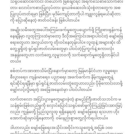
သရုပ်ဆောင်ကောင်း တယောက် ဖြစ်ချင်ရင် အရက်သေစာသောက်စား
တာ၊ လောင်းကစားပြုလုပ်တာ၊ မူးယစ်ဆေးဝါးသုံးစွဲတာတွေက အစ
ပြုလုပ်တတ်ရမှာ ဖြစ်ပြီး၊ မုဒိမ်းကျင့်တာကိုပါ ကျူးလွန်ရမယ်ဆိုတာ
ကို ပြောဆိုနေတဲ့ ဇာတ်ဝင်ခန်း ဖြစ်ပါတယ်။
အမျိုးသမီးတွေအပေါ်အကြမ်းဖက်မှုတွေပပျောက်ဖို့ ကြိုးစားရုန်းကန်
နေချိန်မှာ လူထုကြားထဲမှာတော့ ဒီလိုအကြောင်းအရာပါဝင်တဲ့ ဖျော်ဖြေ
ရေးတွေဟာ အလွယ်တကူ တိုးဝင်နေတုန်းပါပဲ။ လူထုနဲ့ အများဆုံး ထိ
တွေ့မှုရှိတဲ့ ရုပ်ရှင်ဇာတ်လမ်းတွေမှာ ပါဝင်တဲ့ပြကွက်နဲ့ စကားလုံး
အနှုန်းတွေဟာ လက်တွေ့ လူမှုဘဝကို သက်ရောက်မှုတွေရှိလာနိုင်ပါ
တယ်။
စစ်တပ်ကအာဏာသိမ်းပြီးနောက်မှာတော့ မြန်မာနိုင်ငံဟာ လူမှုရေး၊
စီးပွားရေး၊ ကျန်းမာရေး၊ ပညာရေး အဖက်ဖက်က နိမ့်ကျမှုတွေနဲ့
ရင်ဆိုင်ရချိန်မှာ ရုပ်ရှင်နဲ့ ဇာတ်လမ်းတွဲတွေဟာလည်း ပိုမိုကောင်းလာဖို့
မျှော်လင့်လို့မရတဲ့ အခြေအနေထဲမှာ ပါဝင်ပါတယ်။
လက်တလော အငြင်းပွားမှုတွေများခဲ့တဲ့ နာမည်ကြီးဇာတ်သဘင်က မ
သန်စွမ်းဖြစ်တည်မှုကို လှောင်ပြောင်သရုပ်ဖော်မှုကိုကြည့်ခြင်းအားဖြင့်
လည်း ကျွန်မတို့ ပြည်သူလူထု ရရှိနေရတဲ့ ဖျော်ဖြေရေး ရသဟာ ဟိုး
အောက်ဆုံးမှာပဲရှိနေတာကို ဝမ်းနည်းစွာတွေ့လိုက်ရပါတယ်။
ဒါဟာလည်း ဖျော်ဖြေရေးအသိုင်းအဝိုင်းကသူတွေရဲ့အပြစ် ၁၀၀
ရာခိုင်နှုန်းလို့တော့ ဆိုလို့မရပါဘူး။ အရင်းစစ်တဲ့အခါ တရားခံကတော့