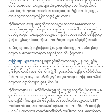
သွား၊ ဇာတ်ကားအသစ် ထွက်ရင် ဦးအောင်ပေးဖို့ ဆိုင်ရှင်နဲ့တည့်အောင်
ပေါင်းထားရတာ၊ အခွေအများဆုံးငှားလေ့ရှိတဲ့ ဖောက်သည်ဆိုရင်
အသစ်ထွက်တဲ့ဇာတ်ကားကို တခြားသူတွေထက်ဦးအောင် ငှားခွင့်ရ
တာ စတဲ့ကာလတွေကိုဖြတ်သန်းခဲ့ဖူးပါတယ်။
အဲ့ဒီခေတ်က စာအုပ်တွေဆိုတာကလည်း ဆင်ဆာစနစ်အောက်က
အသက်ငွေ့ငွေ့နဲ့ရှင်သန်နေရတဲ့ စာအုပ်တွေသာဖြစ်ပါတယ်။ မဂ္ဂဇင်းတ
ခေတ်မှာလည်း အနုပညာရှင်တွေအကြောင်း ဖောဖောသီသီ ဖော်ပြလေ့
ရှိတဲ့ ရုပ်ရှင်မဂ္ဂဇင်းတွေကိုသာ စာဖတ်သူကရွေးချယ်ခွင့်ရှိခဲ့တာပါ။
ပြည်သူလူထုအဖို့ ဖျော်ဖြေရေးနဲ့ အနုပညာခံစားခွင့်ဟာ အုပ်ချုပ်သူ
တွေက ပေးသလောက်နဲ့သာ ရောင်ရဲတင်းတိမ်ခဲ့ရတယ်။
တခြားများများစားစား
ရွေးချယ်ခွင့်မရှိတဲ့ကာလမှာ မြန်မာရုပ်ရှင်နဲ့
ဗီဒီယိုတွေက လူတန်းစားအလွှာ အသီးသီးအတွက် စိတ်ထွက်ပေါက်တ
ခုဖြစ်ခဲ့ပါတယ်။ အဖက်ဖက်က ဖွံ့ဖြိုးမှုနောက်ကျနေပြီး မျက်စိပိတ်နား
ပိတ်ကာလမှာ အနုပညာဖန်တီးမှုနဲ့ ခံစားမှုဟာလည်း တခြားသောနိုင်ငံ
တွေထက် နောက်ကျကျန်ခဲ့ရပါတယ်။
အဲ့ဒီကာလမှာ LGBT(လိင်စိတ်ခံယူမှု ကွဲပြားသူ) တွေကိုရယ်စရာအဖြစ်
ပုံဖော်ထားတဲ့၊ ဟာသကားလို့ ခေါင်းစဉ်တပ်ထားတဲ့ ဇာတ်ကားတွေ
ဟာ လူကြိုက်အများဆုံးဖြစ်ခဲ့ပါတယ်။ ဇာတ်လမ်းတွေထဲမှာ LGBT
ဇာတ်ကောင် တွေဟာ အလှဖန်တီးရှင်၊နတ်ကတော်၊အိမ်ဖော် စသဖြင့်
ပါဝင်ပြီး ဇာတ်ကား တခုလုံးမှာပါဝင်တဲ့ အမျိုးသားသရုပ်ဆောင်တွေ