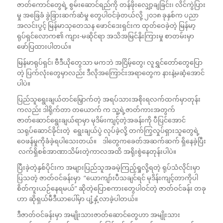
ဇာတ်ကောင်တွေရဲ့ စွမ်းဆောင်ရည်ကို တန်ဖိုးလျှော့ချခြင်း၊ လိင်ကွဲပြား
မှု အခြေခံ ခွဲခြားဆက်ဆံမှု တွေပါဝင်ခဲ့တယ်လို့ ၂၀၁၈ ခုနှစ်က ပညာ
အလင်းပွင့် မြန်မာသုတေသန ဖောင်ဒေးရှင်းက ထုတ်ဝေခဲ့တဲ့ မြန်မာ့
ရုပ်ရှင်‌လောက၏ ကျား-မဆိုင်ရာ အသိအမြင်နိုးကြားမှု စာတမ်းမှာ
ဖော်ပြထားပါတယ်။
မြန်မာရုပ်ရှင်၊ ဗီဒီယိုတွေသာ မကဘဲ အငြိမ့်တွေ၊ လူရွှင်တော်တွေပြော
တဲ့ ပြက်လုံးတွေမှာလည်း ဒီလိုအကြောင်းအရာတွေက နားနဲ့မဆံ့အောင်
ပါပဲ။
ပြည်သူရွေးချယ်တင်မြှောက်တဲ့ အရပ်သားအစိုးရလက်ထက်မှာတုန်း
ကလည်း ဒါရိုက်တာ တယောက် က သူ့ရဲ့ဇာတ်ကားအတွက်
ဇာတ်ဆောင်ရွေးချယ်ရာမှာ မုဒိမ်းကျင့်တဲ့အခန်းကို ပီပြင်အောင်
သရုပ်ဆောင်ခိုင်းတဲ့ ရွေးချယ်ပွဲ လုပ်ခဲ့လို့ တက်ကြွလှုပ်ရှားသူတွေရဲ့
ဝေဖန်မှုကိုခံခဲ့ရပါသေးတယ်။ ဒါတွေကခေတ်အဆက်ဆက် ရှိနေခဲ့ပြီး
လက်ရှိစစ်အာဏာသိမ်းတဲ့ကာလအထိ အရိုးစွဲနေတုန်းပါပဲ။
ပြီးခဲ့တဲ့နှစ်ပိုင်းက အများပြည်သူအခမဲ့ကြည့်ရှုလို့ရတဲ့ ရုပ်သံလိုင်းမှာ
ပြသတဲ့ ဇာတ်ဝင်ခန်းမှာ “ယောကျာ်းပီသချင်ရင် မုဒိန်းကျင့်တာကိုပါ
စိတ်ကူးယဉ်နေရမယ်” ဆိုတဲ့ပြောစကားတွေပါဝင်တဲ့ ဇာတ်ဝင်ခန်း တခု
ဟာ ဆိုရှယ်မီဒီယာပေါ်မှာ ပျံ့နှံ့လာခဲ့ပါတယ်။
ဒီဇာတ်ဝင်ခန်းမှာ အမျိုးသားဇာတ်ဆောင်တွေဟာ အမျိုးသား