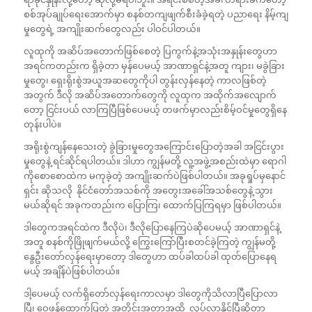
စစ်အုပ်ချုပ်ရေးအောက်မှာ စနစ်တကျဖျက်စီးခံခဲ့ရတဲ့ ပညာရေး နိမ့်ကျ
မှုတွေရဲ့ အကျိုးဆက်တွေလည်း ပါဝင်ပါတယ်။
လူထုကို အဆိပ်အတောက်ဖြစ်စေတဲ့ ပြကွက်နဲ့အသုံးအနှုန်းတွေဟာ
အရင်ကတည်းက ရှိခဲ့တာ မှန်ပေမယ့် အာဏာရှင်နဲ့အတူ ကျား၊ မခွဲခြား
မှုတွေ၊ ရှေးရိုးစွဲအယူအဆတွေကိုပါ တွန်းလှန်နေတဲ့ ကာလဖြစ်တဲ့
အတွက် ဒီလို အဆိပ်အတောက်တွေကို လူထုက အထိုက်အလျောက်
တော့ ငြင်းပယ် လာကြပြီဖြစ်ပေမယ့် တဖက်မှာလည်းစိမ့်ဝင်မှုတွေရှိနေ
တုန်းပါပဲ။
အရိုးစွဲကျန်နေသေးတဲ့ ခွဲခြားမှုတွေအကြောင်းပြောတဲ့အခါ အငြင်းပွား
မှုတွေနဲ့ ရင်ဆိုင်ရပါတယ်။ ဒါဟာ ကျွန်မတို့ လူ့အဖွဲ့အစည်းထဲမှာ ရောဂါ
ကိုစောစောထဲက မကုခဲ့တဲ့ အကျိုးဆက်ပဲဖြစ်ပါတယ်။ အခုရှုပ်မှနောင်
ရှင်း ဆိုသလို နိုင်ငံတော်အသစ်ကို အတွေးအခေါ်အသစ်တွေနဲ့ သွား
မယ်ဆိုရင် အခုကတည်းက ပြောကြ၊ ထောက်ပြကြရမှာ ဖြစ်ပါတယ်။
ဒါတွေကအရင်ထဲက ဒီလိုပဲ၊ ဒီလိုပြောနေကြပဲဆိုပေမယ့် အာဏာရှင်နဲ့
အတူ စနစ်ကိုဖြိုဖျက်မယ်လို့ ကြွေးကြော်ပြီးစတင်ခဲ့ကြတဲ့ ကျွန်မတို့
နွေဦးတော်လှန်ရေးမှာတော့ ဒါတွေဟာ ထပ်ခါထပ်ခါ ထုတ်ပြောနေရ
မယ့် အချိန်ပဲဖြစ်ပါတယ်။
ဒါ့ပေမယ့် လက်ရှိတော်လှန်ရေးကာလမှာ ဒါတွေကိုသိလာပြီပြောလာ
ပြီ၊ ဝေဖန်ထောက်ပြတဲ့ အတိုင်းအတာအထိ လုပ်လာနိုင်ပြီဆိုတာ