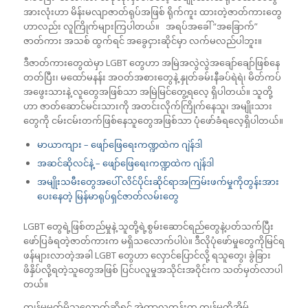
အားလုံးဟာ မိန်းမလျာဇာတ်ရုပ်အဖြစ် ရိုက်ကူး ထားတဲ့ဇာတ်ကားတွေ
ဟာလည်း လူကြိုက်များကြပါတယ်။ အရပ်အခေါ် “အခြောက်”
ဇာတ်ကား အသစ် ထွက်ရင် အခွေငှားဆိုင်မှာ လက်မလည်ပါဘူး။
ဒီဇာတ်ကားတွေထဲမှာ LGBT တွေဟာ အမြဲအလွဲလွဲအချော်ချော်ဖြစ်နေ
တတ်ပြီး၊ မထော်မနန်း အဝတ်အစားတွေနဲ့ နှုတ်ခမ်းနီခပ်ရဲရဲ၊ မိတ်ကပ်
အဖွေးသားနဲ့ လူတွေအဖြစ်သာ အမြဲမြင်တွေ့ရလေ့ ရှိပါတယ်။ သူတို့
ဟာ ဇာတ်ဆောင်မင်းသားကို အတင်းလိုက်ကြိုက်နေသူ၊ အမျိုးသား
တွေကို ငမ်းငမ်းတက်ဖြစ်နေသူတွေအဖြစ်သာ ပုံဖော်ခံရလေ့ရှိပါတယ်။
မာယာကျား – ဖျော်ဖြေရေးကဏ္ဍထဲက ဂျဲန်ဒါ
အဆင်ဆိုလင်နဲ့ – ဖျော်ဖြေရေးကဏ္ဍထဲက ဂျဲန်ဒါ
အမျိုးသမီးတွေအပေါ် လိင်ပိုင်းဆိုင်ရာအကြမ်းဖက်မှုကိုတွန်းအား
ပေးနေတဲ့ မြန်မာရုပ်ရှင်ဇာတ်လမ်းတွေ
LGBT တွေရဲ့ဖြစ်တည်မှုနဲ့ သူတို့ရဲ့စွမ်းဆောင်ရည်တွေနဲ့ပတ်သက်ပြီး
ဖော်ပြခံရတဲ့ဇာတ်ကားက မရှိသလောက်ပါပဲ။ ဒီလိုပုံဖော်မှုတွေကိုမြင်ရ
ဖန်များလာတဲ့အခါ LGBT တွေဟာ လှောင်ပြောင်လို့ ရသူတွေ၊ ခွဲခြား
ဖိနှိပ်လို့ရတဲ့သူတွေအဖြစ် ပြင်ပလူမှုအသိုင်းအဝိုင်းက သတ်မှတ်လာပါ
တယ်။
ကျွန်မမှတ်မိသလောက်ဆိုရင် အဲ့ကာလတုန်းက ကျွန်မတို့အိမ်