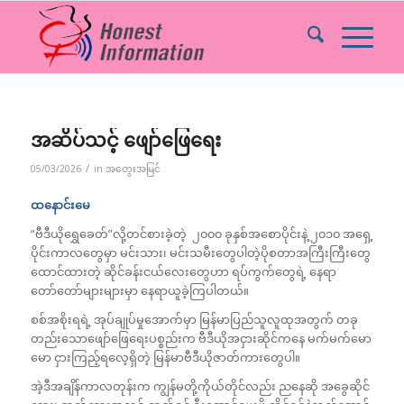
အဆိပ်သင့် ဖျော်ဖြေရေး
/
05/03/2026
in
အတွေးအမြင်
ထနောင်းမေ
“ဗီဒီယိုရွှေခေတ်”လို့တင်စားခဲ့တဲ့ ၂၀၀၀ ခုနှစ်အစောပိုင်းနဲ့ ၂၀၁၀ အရှေ့
ပိုင်းကာလတွေမှာ မင်းသား၊ မင်းသမီးတွေပါတဲ့ပိုစတာအကြီးကြီးတွေ
ထောင်ထားတဲ့ ဆိုင်ခန်းငယ်လေးတွေဟာ ရပ်ကွက်တွေရဲ့ နေရာ
တော်တော်များများမှာ နေရာယူခဲ့ကြပါတယ်။
စစ်အစိုးရရဲ့ အုပ်ချုပ်မှုအောက်မှာ မြန်မာပြည်သူလူထုအတွက် တခု
တည်းသောဖျော်ဖြေရေးပစ္စည်းက ဗီဒီယိုအငှားဆိုင်ကနေ မက်မက်မော
မော ငှားကြည့်ရလေ့ရှိတဲ့ မြန်မာဗီဒီယိုဇာတ်ကားတွေပါ။
အဲ့ဒီအချိန်ကာလတုန်းက ကျွန်မတို့ကိုယ်တိုင်လည်း ညနေဆို အခွေဆိုင်