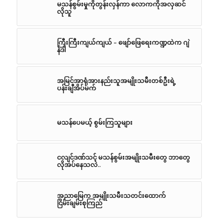
မသန်စွမ်းမှုကိုတွန်းလှန်ကာ လောကကိုအလှဆင်
လိုသူ
ကြီးကြီးကျယ်ကျယ် – ဖျော်ဖြေရေးကဏ္ဍထဲက ဂျဲ
န်ဒါ
အမြင်အာရုံအားနည်းသူအမျိုးသမီးတစ်ဦးရဲ့
ပန်းချီအိပ်မက်
မသန်ပေမယ့် စွမ်းကြသူများ
ငလျင်ဒဏ်သင့် မသန်စွမ်းအမျိုးသမီးတွေ ဘာတွေ
လိုအပ်နေသလဲ..
အညာမြေက အမျိုးသမီးသတင်းထောက်
ငြိမ်းချမ်းစုကြည်