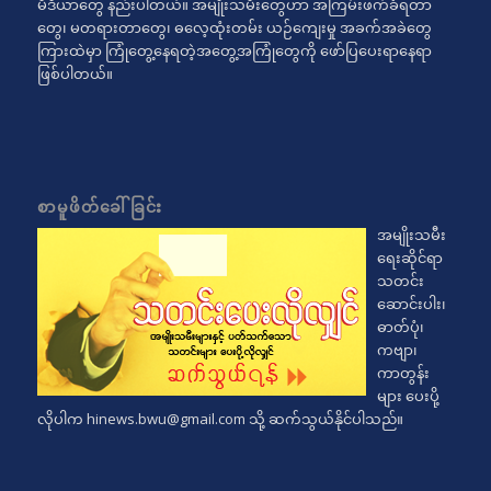
မီဒီယာတွေ နည်းပါတယ်။ အမျိုးသမီးတွေဟာ အကြမ်းဖက်ခံရတာ
တွေ၊ မတရားတာတွေ၊ ဓလေ့ထုံးတမ်း ယဉ်ကျေးမှု အခက်အခဲတွေ
ကြားထဲမှာ ကြုံတွေ့နေရတဲ့အတွေ့အကြုံတွေကို ဖော်ပြပေးရာနေရာ
ဖြစ်ပါတယ်။
စာမူဖိတ်ခေါ်ခြင်း
အမျိုးသမီး
ရေးဆိုင်ရာ
သတင်း
ဆောင်းပါး၊
ဓာတ်ပုံ၊
ကဗျာ၊
ကာတွန်း
များ ပေးပို့
လိုပါက
hinews.bwu@gmail.com
သို့ ဆက်သွယ်နိုင်ပါသည်။