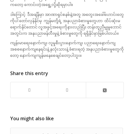
ကတော့ ကောင်းတဲ့အရွေ့လို့ဆိုရမှာပါ။
ဒါကြောင့် ဒီအချိန်မှာ အာဏာရှင်စနစ်နဲ့အတူ အတွေးအခေါ်ဟောင်းတွေ
ကိုပါ တော်လှန်နိုင်မှ ကျွန်မတို့ရဲ့ အနုပညာခံစားမှုတွေဟာ ထိပ်ဆုံးမ
ရောက်နိုင်တောင် လူအခွင့်အရေးကိုနားလည်ပြီး တန်းတူညီမျှမှုဘောင်
အတွင်းက အနုပညာဖန်တီးမှုနဲ့ ခံစားမှုတွေကို ရရှိနိုင်မှာဖြစ်ပါတယ်။
ကျန်းမာရေးနောက်ကျ၊ လူမှုစီးပွားနောက်ကျ၊ ပညာရေးနောက်ကျ
အစစနောက်ကျနေရင်းနဲ့ နှလုံးသားနဲ့ ခံစားရတဲ့ အနုပညာခံစားမှုတွေကို
တော့ နောက်ကျကျန်မနေစေချင်တော့ပါဘူး။
Share this entry
You might also like