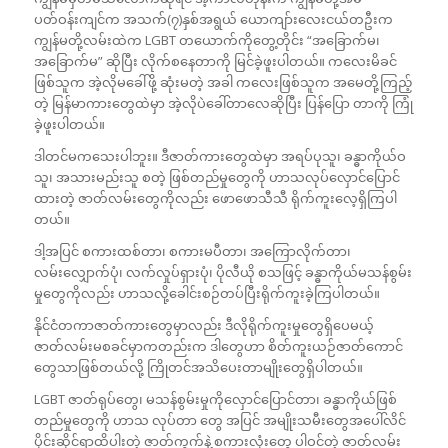
ပတ်ဝန်းကျင်က အသက်(၇)နှစ်အရွယ် ယောကျာ်းလေးငယ်တဦးက
ကျွန်မတို့လမ်းထဲက LGBT တယောက်ကိုတွေ့တိုင်း “အခြောက်မ၊
အခြောက်မ” ဆိုပြီး လိုက်စနေတာကို မြင်ခဲ့ဖူးပါတယ်။ ကလေးမိခင်
ဖြစ်သူက အဲ့လိုမခေါ်ဖို့ ဆုံးမတဲ့ အခါ ကလေးဖြစ်သူက အမေတို့ကြည့်
တဲ့ မြန်မာကားတွေထဲမှာ အဲ့လိုပဲခေါ်တာလေဆိုပြီး ပြန်ပြော တာကို ကြုံ
ခဲ့ဖူးပါတယ်။
ဒါတင်မကသေးပါဘူး။ ဒီဇာတ်ကားတွေထဲမှာ အရပ်ပုသူ၊ ခန္ဓာကိုယ်ဝ
သူ၊ အသားမည်းသူ စတဲ့ ဖြစ်တည်မှုတွေကို ဟာသလုပ်လှောင်ပြောင်
ထားတဲ့ ဇာတ်လမ်းတွေကိုလည်း ဖောဖောသီသီ ရိုက်ကူးလေ့ရှိကြပါ
တယ်။
ဒါ့အပြင် စကားထစ်တာ၊ စကားမပီတာ၊ အကြောလိုက်တာ၊
လမ်းလျှောက်ပုံ၊ လက်လှုပ်ရှားပုံ၊ ပိုလီယို စသဖြင့် ခန္ဓာကိုယ်မသန်စွမ်း
မှုတွေကိုလည်း ဟာသလို့ခေါင်းစဉ်တပ်ပြီးရိုက်ကူးခဲ့ကြပါတယ်။
နိုင်ငံတကာဇာတ်ကားတွေမှာလည်း ဒီလိုရိုက်ကူးမှုတွေရှိပေမယ့်
ဇာတ်လမ်းမစခင်မှာကတည်းက ဒါတွေဟာ စိတ်ကူးယဉ်ဇာတ်ကောင်
တွေသာဖြစ်တယ်လို့ ကြိုတင်အသိပေးတာမျိုးတွေရှိပါတယ်။
LGBT ဇာတ်ရုပ်တွေ၊ မသန်စွမ်းမှုကိုလှောင်ပြောင်တာ၊ ခန္ဓာကိုယ်ဖြစ်
တည်မှုတွေကို ဟာသ လုပ်တာ တွေ အပြင် အမျိုးသမီးတွေအပေါ်လိင်
ပိုင်းဆိုင်ရာထိပါးတဲ့ ဇာတ်ကွက်နဲ့ စကားလုံးတွေ ပါဝင်တဲ့ ဇာတ်လမ်း