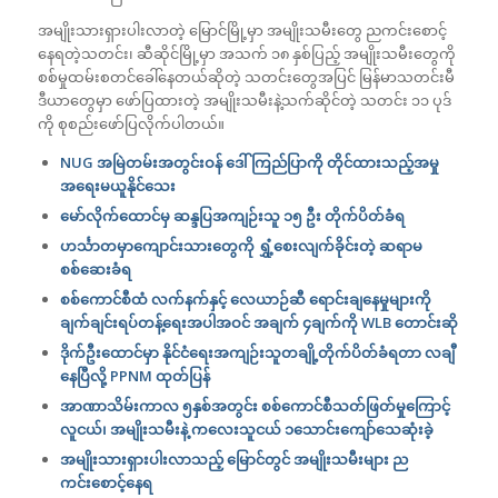
အမျိုးသားရှားပါးလာတဲ့ မြောင်မြို့မှာ အမျိုးသမီးတွေ ညကင်းစောင့်
နေရတဲ့သတင်း၊ ဆီဆိုင်မြို့မှာ အသက် ၁၈ နှစ်ပြည့် အမျိုးသမီးတွေကို
စစ်မှုထမ်းစတင်ခေါ်နေတယ်ဆိုတဲ့ သတင်းတွေအပြင်
မြန်မာသတင်းမီ
ဒီယာတွေမှာ ဖော်ပြထားတဲ့ အမျိုးသမီးနဲ့သက်ဆိုင်တဲ့ သတင်း ၁၁ ပုဒ်
ကို စုစည်းဖော်ပြလိုက်ပါတယ်။
NUG
အမြဲတမ်းအတွင်းဝန် ဒေါ်ကြည်ပြာကို တိုင်ထားသည့်အမှု
အရေးမယူနိုင်သေး
မော်လိုက်ထောင်မှ ဆန္ဒပြအကျဉ်းသူ ၁၅ ဦး တိုက်ပိတ်ခံရ
ဟင်္သာတမှာကျောင်းသားတွေကို ရွှံ့စေးလျက်ခိုင်းတဲ့ ဆရာမ
စစ်ဆေးခံရ
စစ်ကောင်စီထံ လက်နက်နှင့် လေယာဉ်ဆီ ရောင်းချနေမှုများကို
ချက်ချင်းရပ်တန့်ရေးအပါအဝင် အချက် ၄ချက်ကို
WLB
တောင်းဆို
ဒိုက်ဦးထောင်မှာ နိုင်ငံရေးအကျဉ်းသူတချို့တိုက်ပိတ်ခံရတာ လချီ
နေပြီလို့
PPNM
ထုတ်ပြန်
အာဏာသိမ်းကာလ ၅နှစ်အတွင်း စစ်ကောင်စီသတ်ဖြတ်မှုကြောင့်
လူငယ်၊ အမျိုးသမီးနဲ့ က‌လေးသူငယ် ၁သောင်းကျော်သေဆုံးခဲ့
အမျိုးသားရှားပါးလာသည့် မြောင်တွင် အမျိုးသမီးများ ည
ကင်းစောင့်နေရ