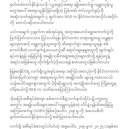
မှတ်တမ်းတင်နိုင်ခဲ့သလို၊ လူ့အခွင့်အရေး ချိုးဖောက်မှု ကျူးလွန်သူ
တွေအပေါ် အရေးယူနိုင်ခြင်းမရှိတဲ့ ပြစ်ဒဏ် ကင်းလွတ်ခွင့်ကို
အဆုံးသတ်ရန်အချက် ၄ ချက်အား WLB က နိုင်ငံတကာအသိုင်းအဝိုင်း
ကို တောင်းဆိုထားပါတယ်။
ယင်းအချက် ၄ချက်က စစ်အုပ်စုရဲ့ အတုအယောင်ရွေးကောက်ပွဲကို
ပြတ်ပြတ်သားသား ငြင်းပယ်ရန်၊ နိုင်ငံတကာ တရားမျှတမှု ယန္တရား
များမှတဆင့် ကျူးလွန်သူတွေကို ထိရောက်စွာ အရေးယူရန်၊ စစ်
ကောင်စီထံ လက်နက်နဲ့ လေယာဉ်ဆီ ရောင်းချနေမှုတွေကို ချက်ချင်း
ရပ်တန့်ရန်၊ မြေပြင်ရှိ အမျိုးသမီးအဖွဲ့အစည်းများထံသို့ ရန်ပုံငွေနဲ့
အရင်းအမြစ်တွေ တိုက်ရိုက်ပံ့ပိုးပေးရန် စတာတွေပဲဖြစ်ပါတယ်။
မြန်မာနိုင်ငံရဲ့ လက်ရှိလူ့အခွင့်အရေး အကြပ်အတည်းကို နိုင်ငံတကာက
ခိုင်မာပြတ်သားစွာ အရေးမယူပါက အမျိုးသမီး များနဲ့ ကလေးငယ်
သန်းပေါင်းများစွာအတွက် ပိုမိုဆိုးရွားတဲ့ အကျိုးဆက်တွေ ကြုံတွေ့ရ
လိမ့်မယ်လို့ WLB က သတိပေးပြောကြားပါတယ်။
ဒါ့အပြင်အစီရင်ခံစာမှာ စစ်ကောင်စီနဲ့ လက်နက်ကိုင်ပဋိပက္ခတွေ
အတွင်း အမျိုးသမီးများအပေါ် ကျူးလွန်ခဲ့တဲ့ လိင်နဲ့ ဂျဲန်ဒါအခြေပြု
အကြမ်းဖက်မှု (SGBV) ဖြစ်စဉ်ပေါင်း ၂၀၉ မှု ကို အသေးစိတ်
မှတ်တမ်းတင်နိုင်ခဲ့တယ်လို့ ဖော်ပြထားပါတယ်။
လက်ရှိ အစီရင်ခံစာတွင်ပါဝင်တဲ့ အမှုပေါင်း ၂၀၉ မှုက ၂၀၂၅ (၁)နှစ်စာ