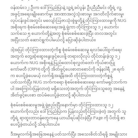
ဝန်ထမ်း၁၂ ဦးက ဒေါ်ကြည်ပြာနဲ့ သူ့ရဲ့ခင်ပွန်း ဦးညီညီမင်း တို့ရဲ့ လူ့
အခွင့်အရေးချိုးဖောက်မှု၊ အာဏာအလွဲသုံးစားမှု၊ အဂတိလိုက်စားမှု၊
လုပ်ငန်းခွင်အတွင်း မလျော်ဩဇာသုံးစွဲမှုတို့နဲ့ တိုင်ကြားထားမှုကို NUG
အစိုးရက စုံစမ်းစစ်ဆေးရေးအဖွဲ့ ဖွဲ့ကာ တိုင်ကြားသူ ၁၂ ယောက်၊
သက်သေ ၅ ယောက်တို့နဲ့အတူ စုံစမ်းစစ်ဆေးခဲ့ပြီး တလအတွင်း
အပြီးသတ် ဆောင်ရွက်ပါမယ်လို့ ပြောဆိုခဲ့ပါတယ်။
ဒါ့အပြင် တိုင်ကြားထားတဲ့ကိစ္စ စုံစမ်းစစ်ဆေးမှု ရလဒ်ပေါ်ထွက်ရေး
အတွက် တွေ့ဆုံဆွေးနွေးခွင့်ပေးဖို့ တရားလိုလုပ် တိုင်တန်းခဲ့သူ ၁၂
ယောက်က NUG အစိုးရနဲ့ ပြည်ထောင်စုလွှတ်တော် ကိုယ်စားပြု
ကော်မတီ (CRPH) တို့ကို အိတ်ဖွင့်ပေးစာတစောင်ကို ဇန်နဝါရီ ၂၈ ရက်
က ပေးပို့ခဲ့ပေမယ့် လက်ရှိအချိန်အထိ တိုင်ကြားထားတဲ့ကိစ္စနဲ့
ပတ်သက်ပြီး NUG ဘက်ကရော စုံစမ်းစစ်ဆေးရေး ကော်မရှင်ဘက်က
ပါ အကြောင်းပြန်လာတဲ့ မရှိသေးတဲ့အတွက် တိုင်ကြားသူတွေ အနေနဲ့
အိတ်ဖွင့်ပေးစာ ထပ်မံပေးပို့ခဲ့တာလို့ ဆိုပါတယ်။
စုံစမ်းစစ်ဆေးမှုအဖွဲ့ ဖွဲ့စည်းပြီးနောက်မှာ တိုင်ကြားထားသူ ၁၂
ယောက်ကိုလည်း ဒေါ်ကြည်ပြာက ပြန်လည်တိုင်ကြားခဲ့တဲ့ အတွက် သူ
တို့ရဲ့ ရာထူးတာဝန်တွေကနေ ယာယီရပ်ဆိုင်းခဲ့ပြီး Page ကို ပိတ်ဖို့ စာ
ပေးပို့ခဲ့တယ်လို့ သိရပါတယ်။
ဒီအမှုလက်ရှိအခြေအနေနဲ့ ပတ်သက်ပြီး အသေးစိတ်သိရဖို့ အမျိုးသား