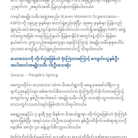
လေ အုပ်ချုပ်မှုနယ်မြေ၊ ဒူးသထူခရိုင်၊ ဖားအံမြို့နယ်မှာ ဇန်နဝါရီလ
၂၇ရက်က ၂၈ရက်အထိ ပြုလုပ်ခဲ့တာဖြစ်ပါတယ်။
ကရင်အမျိုးသမီးအဖွဲ့အစည်း (Karen Women’s Organization –
KWO) ကို ၁၉၄၉ ခုနှစ်မှာ စတင်ဖွဲ့စည်းခဲ့ပြီး ၁၉၈၅ ခုနှစ်မှာ ပြန်လည်
ဖွဲ့စည်းအင်အားချဲ့ထွင်ခဲ့တာ ဖြစ်ပါတယ်။ လက်ရှိအချိန်မှာ KWO အဖွဲ့
ဝင်တွေအဖြစ် ကရင်ပြည်နယ်၊ မြန်မာနိုင်ငံအတွင်းနဲ့ ထိုင်း–မြန်မာ
နယ်စပ်က ဒုက္ခသည်စခန်းတွေမှာ နေထိုင်ကြတဲ့ အမျိုးသမီးစုစုပေါင်း
၇၀,၀၀၀ ကျော်နဲ့ ပါဝင်ဖွဲ့စည်းထားတယ်လို့ သိရပါတယ်။
ယောဒေသကို တိုက်ပွဲမဖြစ်ဘဲ ဗုံးကြဲတာကြောင့် ကျောင်းသူနှစ်ဦး
အပါအဝင်အမျိုးသမီး ငါးဦးသေဆုံး
Source – People’s Spring
မကွေးတိုင်း၊ ယောဒေသ ထဲက မိအယ်ရွာကို မနေ့ ဖေဖော်ဝါရီလ ၅
ရက်ညနေပိုင်းမှာ စစ်ကောင်စီလေတပ်က ဗုံးကြဲတိုက်ခိုက်တာကြောင့်
ကျောင်းသူ နှစ်ဦးအပါအဝင် အမျိုးသမီး ငါးဦး သေဆုံးသွားတယ်လို့
ဒေသတွင်းသတင်းရင်းမြစ်ထံကသိရပါတယ်။
မနေ့ညနေပိုင်း ၄ နာရီ ၅၅ မိနစ်က မိအယ်ရွာမှာ တိုက်ပွဲမဖြစ်ဘဲ ဗုံးကြဲခံ
ရတာဖြစ်ပြီး အရပ်သား ငါးဦးသေဆုံးကာ နှစ်ဦးထိခိုက်ဒဏ်ရာရသလို
နေအိမ် အလုံး ၄၀ ခန့်ပျက်စီးသွားပါတယ်။
ဗုံးကြဲတိုက်ခိုက်မှုကြောင့် သေဆုံးသူ တွေနဲ့ ထိခိုက်ဒဏ်ရာရသူတွေဟာ