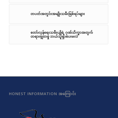
တပတ်အတွင်းအမျိုးသမီးဖြစ်ရပ်များ
တော်လှန်ရေးသမီးပျိုရဲ့ ဂုဏ်သိက္ခာအတွက်
တရားမျှတမှု ဘယ်သူရှာပေးမလဲ
HONEST INFORMATION အကြောင်း