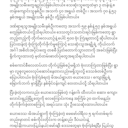
အမျိုးသမီးတွေချည်းပဲဖြစ်ပါတယ်။ သေဆုံးသူတွေထဲမှာ ၃ တန်းနဲ့ ၈
တန်းကျောင်းသူနှစ်ဦး၊ အသက် ၄၀ အရွယ် တစ်ဦး ၊ အသက် ၇၀ နဲ့ ၅၃
နှစ်အရွယ် အမျိုးသမီး နှစ်ဦး တို့ဖြစ်ပါတယ်။
ဒဏ်ရာရသူအမျိုးသမီးနှစ်ဦးကတော့ အသက် ၅၉ နှစ်နဲ့ ၅၇ နှစ်အရွယ်
တွေဖြစ်တယ်လို့သိရပါတယ်။ ဒေသတွင်းသတင်းရင်းမြစ်ကတော့ ရွာ
တည့်တည့်ကို တိုက်လေယာဉ်နဲ့ ပေါင် ၅၀၀ ဗုံး ကြဲချတာလို့ ဆိုပါတယ်။
ပြင်းထန်တဲ့ ဗုံးကြဲတိုက်ခိုက်မှုကြောင့် သေဆုံးသူအချို့ရဲ့ ကိုယ်လက်
အဂ်ါ အစိတ်အပိုင်းတွေ တစစီ ပြတ်တောက်သွားတာကို အခင်းဖြစ်ပြီး
ရိုက်ကူးထားတဲ့ မှတ်တမ်းဓာတ်ပုံတွေအရသိရပါတယ်။
စစ်ကောင်စီလေတပ်ဟာ တိုက်ပွဲဖြစ်စဉ်မရှိဘဲ ဗုံးလာကြဲတာဖြစ်ပြီး ရွာ
မှာ လူစုလူဝေးလုပ်ဆောင်နေတာလည်းမရှိဘူးလို့ ဒေသခံတစ်ဦးက
ပြောပါတယ်။ ဗုံးကြဲခံရတဲ့ မိအယ်ရွာဟာ ယောဒေသ ၊ ကျောမြို့ရဲ့
မြောက်ဘက် မှာရှိပြီး နှစ်မိုင်ဝန်းကျင် ဝေးတယ်လို့ သိရပါတယ်။
ပြီးခဲ့တဲ့လကလည်း ယောဒေသဖြစ်တဲ့ ဂန့်ဂေါ၊ ထီးလင်း၊ ဆော၊ ကျော၊
လောင်းရှည်မြို့တွေကို လေကြောင်းကနေ အကြိမ် ၃၀ ထက်မနည်း
တိုက်ခိုက်ခဲ့တာကြောင့် အရပ်သား သုံး ဦးသေဆုံးထားပါတယ်။
ယောဒေသ ၊မိအယ်ရွာကို ဗုံးကြဲခဲ့တဲ့ ဖေဖော်ဝါရီလ ၅ ရက်တစ်ရက်
တည်းမှာတင် စစ်ကိုင်းတိုင်းက တန့်ဆည်၊ ဒီပဲယင်းနဲ့
ကရင်နီ(ကယားပြည်နယ်) မော်ချီး ဒေသတွေမှာ ဗုံးကြဲခံရပြီး ပြည်သူ