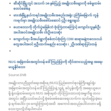
ဆီဆိုင်မြို့တွင် အသက် ၁၈ နှစ်ပြည့် အမျိုးသမီးများကို စစ်မှုထမ်း
စတင်ခေါ်နေ
ဖားအံမြို့နယ်ကရင်အမျိုးသမီးအစည်းအရုံး ၃ကြိမ်မြောက် ကွန်
ကရက်မှာ အမျိုးသမီးခေါင်းဆောင် ၄ဦး ရွေးချယ်
ယောဒေသကို တိုက်ပွဲမဖြစ်ဘဲ ဗုံးကြဲတာကြောင့် ကျောင်းသူနှစ်ဦး
အပါအဝင်အမျိုးသမီး ငါးဦးသေဆုံး
ကျောက်ထု၊ မီအယ်ရွာကိုစစ်တပ်ဗုံးကြဲ
CDM
ဆရာမနဲ့က​လေးငယ်​​
တွေအပါအဝင် ၅ဦး​ထက်မနည်း သေဆုံး ၊ ၂ဦးဒဏ်ရာပြင်းထန်
NUG
အမြဲတမ်းအတွင်းဝန် ဒေါ်ကြည်ပြာကို တိုင်ထားသည့်အမှု အရေး
မယူနိုင်သေး
Source-DVB
အမျိုးသားညီညွတ်ရေးအစိုးရ (NUG) ပြည်ထောင်စုဝန်ကြီးချုပ်ရုံး
အမြဲတမ်းအတွင်းဝန် ဒေါ်ကြည်ပြာနဲ့ သူ့ရဲ့ ခင်ပွန်းတို့ကို အရေးယူပေး
ဖို့ ရုံးဝန်ထမ်းတွေက NUG အစိုးရထံ တိုင်ကြားထားတဲ့အမှုကိစ္စ တလ
အတွင်း အပြီးသတ်မယ်လို့ စုံစမ်းစစ်ဆေးရေးဘက်က ထုတ်ပြောခဲ့ပေ
မဲ့ ရက်ပေါင်း ၇၀ ကျော်ကြာတဲ့အထိ အကောင်အထည်ပေါ်လာတာ မရှိ
သေးဘူးလို့သိရပါတယ်။