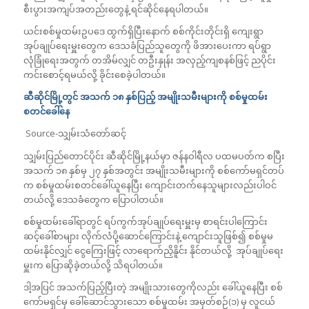
စီးပွားအကျပ်အတည်းတွေနဲ့ ရင်ဆိုင်နေရပါတယ်။
ယင်းစစ်မှုထမ်းဥပဒေ ထွက်ရှိပြီးနောက် စစ်ကိုင်းတိုင်းရှိ ကျေးရွာ
အုပ်ချုပ်ရေးမှူးတွေက ဒေသခံပြည်သူတွေကို ဖိအားပေးကာ ရပ်ရွာ
လုံခြုံရေးအတွက် တအိမ်လျှင် တဦးနှုန်း အလှည့်ကျစနစ်ဖြင့် ညပိုင်း
ကင်းစောင့်ရမယ်လို့ ခိုင်းစေခဲ့ပါတယ်။
ဆီဆိုင်မြို့တွင် အသက် ၁၈ နှစ်ပြည့် အမျိုးသမီးများကို စစ်မှုထမ်း
စတင်ခေါ်နေ
Source-သျှမ်းသံတော်ဆင့်
သျှမ်းပြည်တောင်ပိုင်း ဆီဆိုင်မြို့နယ်မှာ ဇန်နဝါရီလ ပထမပတ်က စပြီး
အသက် ၁၈ နှစ်မှ ၂၇ နှစ်အတွင်း အမျိုးသမီးများကို စစ်ကော်မရှင်တပ်
က စစ်မှုထမ်းစတင်ခေါ်ယူနေပြီး ကျောင်းတက်နေသူများလည်းပါဝင်
တယ်လို့ ဒေသခံတွေက ပြောပါတယ်။
စစ်မှုထမ်းခေါ်ရာတွင် ရပ်ကွက်အုပ်ချုပ်ရေးမှူးမှ စာရင်းပါကြောင်း
ဆင့်ခေါ်စာများ လိုက်လံပို့ဆောင်ကြောင်းနဲ့ ကျောင်းသူဖြစ်၍ စစ်မှုမ
ထမ်းနိုင်လျှင် ငွေကြေးဖြင့် လာရောက်ညှိနိူင်း နိုင်တယ်လို့ အုပ်ချုပ်ရေး
မှူးက ပြောဆိုခဲ့တယ်လို့ သိရပါတယ်။
ဒါ့အပြင် အသက်ပြည့်ပြီးတဲ့ အမျိုးသားတွေကိုလည်း ခေါ်ယူ‌နေပြီး စစ်
ကော်မရှင်မှ ခေါ်ဆောင်သွားသော စစ်မှုထမ်း အမှတ်စဉ်(၁) မှ လူငယ်