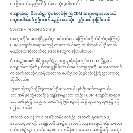
၁၀ ဦးထက်မနည်းထိခိုက်သေဆုံးခဲ့ပါတယ်။
ကျောက်ထု၊ မီအယ်ရွာကိုစစ်တပ်ဗုံးကြဲ
CDM
ဆရာမနဲ့က​လေးငယ်​​
တွေအပါအဝင် ၅ဦး​ထက်မနည်း သေဆုံး ၊ ၂ဦးဒဏ်ရာပြင်းထန်
Source – People’s Spring
မကွေးတိုင်း၊ဆောမြို့နယ်မှာ စစ်တပ်လေကြောင်းတိုက်ခိုက်မှုကြောင့်
CDM ကျောင်းဆရာမတွေနဲ့ ကလေးငယ်တွေ အပါအဝင် ငါးဦးထက်
မနည်းသေဆုံးတယ်လို့ ဒေသခံတွေက ပြောပါတယ်။
ဒီကနေ့(ဖေဖော်ဝါရီ ၅ ရက်)ညနေ ၅ နာရီဝန်းကျင်က ဆောမြို့နယ်
ကျောက်ထုတိုက်နယ်အရှေ့ခြမ်းက မိအယ်ကျေးရွာကို မကွေးလေတပ်
က တက်လာတဲ့ဂျက်ဖိုက်တာက ပေါင်၅၀၀ ဗုံးနှစ်လုံးနဲ့ကြဲသွားတာလို့
ဆိုပါတယ်။
“ရွာတည့်တည့်ကိုကြဲတာ။ငါးဦးသေတယ်။နှစ်ဦးဒဏ်ရာရတယ်။
သားအမိနှစ်တွဲလေးဦးနဲ့ ကျန်အမျိုးသားတဦး။ CDM ကျောင်းဆရာမ
သားအမိနှစ်ဦးလည်းပါတယ်”လို့ ဖြစ်စဥ်ကို သိရှိသူက လူထုနွေဦးကို
ပြောပါတယ်။
အသက် ၇၀ ဝန်းကျင် အမျိုးသမီး တစ်ဦး၊ အသက် ၅၀ကျော် နဲ့
အသက်၄၀ကျော် အမျိုးသမီးနှစ်ဦး၊ အသက်၁၃နှစ်အရွယ် မိန်းကလေး
ငယ်တစ်ဦးနဲ့ အသက်၁၀နှစ်အောက်မိန်းကလေးငယ်တစ်ဦးတို့သေဆုံး