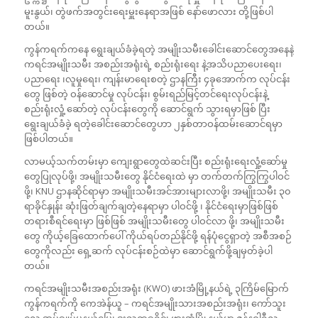
မူးနွယ်၊ တွဲဖက်အတွင်းရေးမှူးနေရာအဖြစ် နော်ဖောလား တို့ဖြစ်ပါ
တယ်။
ကွန်ကရက်ကနေ ရွေးချယ်ခံခဲ့ရတဲ့ အမျိုးသမီးခေါင်းဆောင်တွေအနေနဲ့
ကရင်အမျိုးသမီး အစည်းအရုံးရဲ့ စည်းရုံးရေး နဲ့အသိပညာပေးရေး၊
ပညာရေး ၊လူမှုရေး၊ ကျန်းမာရေးစတဲ့ ဌာနကြီး ၄ခုအောက်က လုပ်ငန်း
တွေ ဖြစ်တဲ့ ဝန်ဆောင်မှု လုပ်ငန်း၊ စွမ်းရည်မြင့်တင်ရေးလုပ်ငန်းနဲ့
စည်းရုံးလှုံ့ ဆော်တဲ့ လုပ်ငန်းတွေကို ဆောင်ရွက် သွားရမှာဖြစ် ပြီး
ရွေးချယ်ခံခဲ့ ရတဲ့ခေါင်းဆောင်တွေဟာ ၂နှစ်တာဝန်ထမ်းဆောင်ရမှာ
ဖြစ်ပါတယ်။
လာမယ့်သက်တမ်းမှာ ကျေးရွာတွေထဲဆင်းပြီး စည်းရုံးရေးလှုံ့ဆော်မှု
တွေပြုလုပ်ဖို့၊ အမျိုးသမီးတွေ နိုင်ငံရေးထဲ မှာ တက်တက်ကြွကြွပါဝင်
ဖို့၊ KNU ဌာနဆိုင်ရာမှာ အမျိုးသမီးအင်အားများလာဖို့၊ အမျိုးသမီး ၃၀
ရာခိုင်နှုန်း ဆုံးဖြတ်ချက်ချတဲ့နေရာမှာ ပါဝင်ဖို့ ၊ နိုင်ငံရေးမှာဖြစ်ဖြစ်
တရားစီရင်ရေးမှာ ဖြစ်ဖြစ် အမျိုးသမီးတွေ ပါဝင်လာ ဖို့၊ အမျိုးသမီး
တွေ ကိုယ့်ခြေထောက်ပေါ် ကိုယ်ရပ်တည်နိုင်ဖို့ ရန်ပုံငွေရှာတဲ့ အစီအစဉ်
တွေကိုလည်း ရှေ့ဆက် လုပ်ငန်းစဉ်ထဲမှာ ဆောင်ရွက်ဖို့ချမှတ်ခဲ့ပါ
တယ်။
ကရင်အမျိုးသမီးအစည်းအရုံး (KWO) ဖားအံမြို့နယ်ရဲ့ ၃ကြိမ်မြောက်
ကွန်ကရက်ကို ကေအဲန်ယူ – ကရင်အမျိုးသားအစည်းအရုံး၊ ကော်သူး