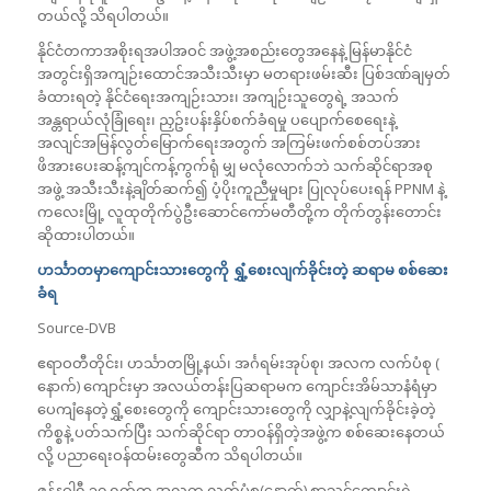
တယ်လို့ သိရပါတယ်။
နိုင်ငံတကာအစိုးရအပါအဝင် အဖွဲ့အစည်းတွေအနေနဲ့ မြန်မာနိုင်ငံ
အတွင်းရှိအကျဉ်းထောင်အသီးသီးမှာ မတရားဖမ်းဆီး ပြစ်ဒဏ်ချမှတ်
ခံထားရတဲ့ နိုင်ငံရေးအကျဉ်းသား၊ အကျဉ်းသူတွေရဲ့ အသက်
အန္တရာယ်လုံခြုံရေး၊ ညှဥ်းပန်းနှိပ်စက်ခံရမှု ပပျောက်စေရေးနဲ့
အလျင်အမြန်လွတ်မြောက်ရေးအတွက် အကြမ်းဖက်စစ်တပ်အား
ဖိအားပေးဆန့်ကျင်ကန့်ကွက်ရုံ မျှ မလုံလောက်ဘဲ သက်ဆိုင်ရာအစု
အဖွဲ့ အသီးသီးနဲ့ချိတ်ဆက်၍ ပံ့ပိုးကူညီမှုများ ပြုလုပ်ပေးရန် PPNM နဲ့
ကလေးမြို့ လူထုတိုက်ပွဲဦးဆောင်ကော်မတီတို့က တိုက်တွန်းတောင်း
ဆိုထားပါတယ်။
ဟင်္သာတမှာ
ကျောင်းသားတွေကို ရွှံ့စေးလျက်ခိုင်းတဲ့ ဆရာမ စစ်ဆေး
ခံရ
Source-DVB
ဧရာဝတီတိုင်း၊ ဟင်္သာတမြို့နယ်၊ အင်္ဂရမ်းအုပ်စု၊ အလက လက်ပံစု (​
နောက်) ကျောင်းမှာ အလယ်တန်းပြဆရာမက ကျောင်းအိမ်သာနံရံမှာ
ပေကျံနေတဲ့ရွှံ့စေးတွေကို ကျောင်းသားတွေကို လျှာနဲ့လျက်ခိုင်းခဲ့တဲ့
ကိစ္စနဲ့ ပတ်သက်ပြီး သက်ဆိုင်ရာ တာဝန်ရှိတဲ့အဖွဲ့က စစ်ဆေးနေတယ်
လို့ ပညာရေးဝန်ထမ်းတွေဆီက သိရပါတယ်။
ဇန်နဝါရီ ၃၀ ရက်က အလက လက်ပံစု(နောက်) စာသင်ကျောင်းရဲ့