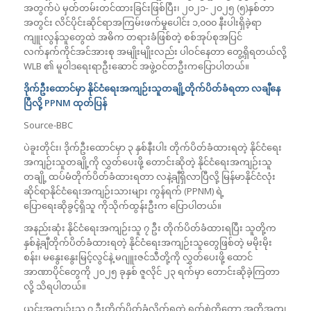
အတွက်ပဲ မှတ်တမ်းတင်ထားခြင်းဖြစ်ပြီး၊ ၂၀၂၁- ၂၀၂၅ (၅)နှစ်တာ
အတွင်း လိင်ပိုင်းဆိုင်ရာအကြမ်းဖက်မှုပေါင်း ၁,၀၀၀ နီးပါးရှိခဲ့ရာ
ကျူးလွန်သူတွေထဲ အဓိက တရားခံဖြစ်တဲ့ စစ်အုပ်စုအပြင်
လက်နက်ကိုင်အင်အားစု အမျိုးမျိုးလည်း ပါဝင်နေတာ တွေ့ရှိရတယ်လို့
WLB ၏ မူဝါဒရေးရာဦးဆောင် အဖွဲ့ဝင်တဦးကပြောပါတယ်။
ဒိုက်ဦးထောင်မှာ နိုင်ငံရေးအကျဉ်းသူတချို့တိုက်ပိတ်ခံရတာ လချီနေ
ပြီလို့
PPNM
ထုတ်ပြန်
Source-BBC
ပဲခူးတိုင်း၊ ဒိုက်ဦးထောင်မှာ ၃ နှစ်နီးပါး တိုက်ပိတ်ခံထားရတဲ့ နိုင်ငံရေး
အကျဉ်းသူတချို့ကို လွှတ်ပေးဖို့ တောင်းဆိုတဲ့ နိုင်ငံရေးအကျဉ်းသူ
တချို့ ထပ်မံတိုက်ပိတ်ခံထားရတာ လနဲ့ချီရှိလာပြီလို့ မြန်မာနိုင်ငံလုံး
ဆိုင်ရာနိုင်ငံရေးအကျဉ်းသားများ ကွန်ရက် (PPNM) ရဲ့
ပြောရေးဆိုခွင့်ရှိသူ ကိုသိုက်ထွန်းဦးက ပြောပါတယ်။
အနည်းဆုံး နိုင်ငံရေးအကျဉ်းသူ ၇ ဦး တိုက်ပိတ်ခံထားရပြီး သူတို့က
နှစ်နဲ့ချီတိုက်ပိတ်ခံထားရတဲ့ နိုင်ငံရေးအကျဉ်းသူတွေဖြစ်တဲ့ မမိုးမိုး
စန်း၊ မနွေးနွေးမြင့်လွင်နဲ့ မဂျူးဇင်သီတို့ကို လွှတ်ပေးဖို့ ထောင်
အာဏာပိုင်တွေကို ၂၀၂၅ ခုနှစ် ဇူလိုင် ၂၃ ရက်မှာ တောင်းဆိုခဲ့ကြတာ
လို့ သိရပါတယ်။
ယင်းအကျဉ်းသူ ၇ ဦးတိုက်ပိတ်ခံလိုက်ရတဲ့ ရက်စွဲကိုတော့ အတိအကျ