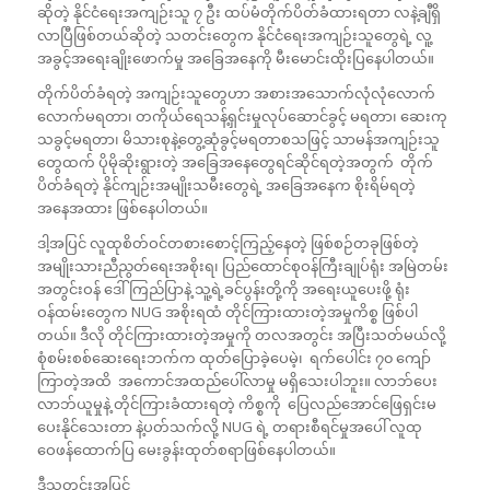
ဆိုတဲ့ နိုင်ငံရေးအကျဉ်းသူ ၇ ဦး ထပ်မံတိုက်ပိတ်ခံထားရတာ လနဲ့ချီရှိ
လာပြီဖြစ်တယ်ဆိုတဲ့ သတင်းတွေက နိုင်ငံရေးအကျဉ်းသူတွေရဲ့ လူ့
အခွင့်အရေးချိုးဖောက်မှု အခြေအနေကို မီးမောင်းထိုးပြနေပါတယ်။
တိုက်ပိတ်ခံရတဲ့ အကျဉ်းသူတွေဟာ အစားအသောက်လုံလုံလောက်
လောက်မရတာ၊ တကိုယ်ရေသန့်ရှင်းမှုလုပ်ဆောင်ခွင့် မရတာ၊ ဆေးကု
သခွင့်မရတာ၊ မိသားစုနဲ့တွေ့ဆုံခွင့်မရတာစသဖြင့် သာမန်အကျဉ်းသူ
တွေထက် ပိုမိုဆိုးရွားတဲ့ အခြေအနေတွေရင်ဆိုင်ရတဲ့အတွက် တိုက်
ပိတ်ခံရတဲ့ နိုင်ကျဉ်းအမျိုးသမီးတွေရဲ့ အခြေအနေက စိုးရိမ်ရတဲ့
အနေအထား ဖြစ်နေပါတယ်။
ဒါ့အပြင် လူထုစိတ်ဝင်တစားစောင့်ကြည့်နေတဲ့ ဖြစ်စဉ်တခုဖြစ်တဲ့
အမျိုးသားညီညွတ်ရေးအစိုးရ၊ ပြည်ထောင်စုဝန်ကြီးချုပ်ရုံး အမြဲတမ်း
အတွင်းဝန် ဒေါ်ကြည်ပြာနဲ့ သူ့ရဲ့ခင်ပွန်းတို့ကို အရေးယူပေးဖို့ ရုံး
ဝန်ထမ်းတွေက NUG အစိုးရထံ တိုင်ကြားထားတဲ့အမှုကိစ္စ ဖြစ်ပါ
တယ်။ ဒီလို တိုင်ကြားထားတဲ့အမှုကို တလအတွင်း အပြီးသတ်မယ်လို့
စုံစမ်းစစ်ဆေးရေးဘက်က ထုတ်ပြောခဲ့ပေမဲ့၊ ရက်ပေါင်း ၇၀ ကျော်
ကြာတဲ့အထိ အကောင်အထည်ပေါ်လာမှု မရှိသေးပါဘူး။ လာဘ်ပေး
လာဘ်ယူမှုနဲ့ တိုင်ကြားခံထားရတဲ့ ကိစ္စကို ပြေလည်အောင်ဖြေရှင်းမ
ပေးနိုင်သေးတာ နဲ့ပတ်သက်လို့ NUG ရဲ့ တရားစီရင်မှုအပေါ် လူထု
ဝေဖန်ထောက်ပြ မေးခွန်းထုတ်စရာဖြစ်နေပါတယ်။
ဒီသတင်းအပြင်