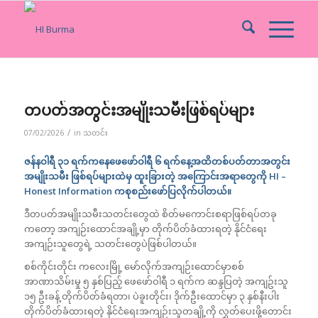
တပတ်အတွင်းအမျိုးသမီးဖြစ်ရပ်များ
/
07/02/2026
in
သတင်း
ဇန်နဝါရီ ၃၁ ရက်ကနေဖေဖော်ဝါရီ ၆ ရက်နေ့အထိတစ်ပတ်တာအတွင်း
အမျိုးသမီး ဖြစ်ရပ်များထဲမှ ထူးခြားတဲ့ အကြောင်းအရာတွေကို HI –
Honest Information ကစုစည်းဖော်ပြလိုက်ပါတယ်။
ဒီတပတ်အမျိုးသမီးသတင်းတွေထဲ စိတ်မကောင်းစရာဖြစ်ရပ်တခု
ကတော့ အကျဉ်းထောင်အချို့မှာ တိုက်ပိတ်ခံထားရတဲ့ နိုင်ငံရေး
အကျဉ်းသူတွေရဲ့ သတင်းတွေပဲဖြစ်ပါတယ်။
စစ်ကိုင်းတိုင်း ကလေးမြို့ မော်လိုက်အကျဉ်းထောင်မှာစစ်
အာဏာသိမ်းမှု ၅ နှစ်ပြည့် ဖေဖော်ဝါရီ ၁ ရက်က ဆန္ဒပြတဲ့ အကျဥ်းသူ
၁၅ ဦးခန့် တိုက်ပိတ်ခံရတာ၊ ပဲခူးတိုင်း၊ ဒိုက်ဦးထောင်မှာ ၃ နှစ်နီးပါး
တိုက်ပိတ်ခံထားရတဲ့ နိုင်ငံရေးအကျဉ်းသူတချို့ကို လွှတ်ပေးဖို့တောင်း