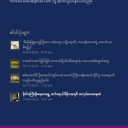
hinews.bwu@gmail.com
သို့ ဆက်သွယ်နိုင်ပါသည်။
ဓါတ်ပုံများ
“မီးခိုးမြူတွေကြားက ဝမ်းရေး (သို့မဟုတ်) ကယန်းဒေသရဲ့ တောင်ယာ
မီးရှို့ပွဲ”
20/04/2026 - 8:00 pm
အောင်အောင်မြင်မြင် ကောက်ရိတ်သိမ်းနေတဲ့ ကယောစစ်ရှောင်တွေ
26/11/2025 - 2:54 pm
စစ်ကောင်စီ ဦးဆောင်ကျင်းပတဲ့ တောင်ကြီးတန်ဆောင်တိုင်ပွဲ လာရောက်
လည်ပတ်သူနည်းပါး
22/11/2023 - 7:02 pm
ဖိုဝါဒကြီးစိုးနေသရွေ့ ဖက်ဒရယ်ဒီမိုကရေစီ အလှမ်းဝေးနေဆဲ
13/03/2023 - 4:31 pm