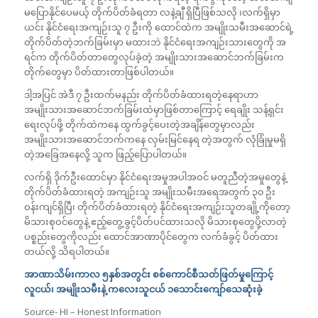
မပြောနိုင်ပေမယ့် တိုက်ပိတ်ခံရတာ လနဲ့ချီ ရှိပြီဖြစ်သလို ၊လက်ရှိမှာ
ယင်း နိုင်ငံရေးအကျဉ်းသူ ၇ ဦးကို ထောင်ထဲက အမျိုးသမီးအဆောင်ရဲ့
တိုက်ပိတ်တဲ့ဘက်ခြမ်းမှာ မထားဘဲ နိုင်ငံရေးအကျဉ်းသားတွေကို အ
ရင်က တိုက်ပိတ်တာတွေလုပ်ခဲ့တဲ့ အမျိုးသားအဆောင်ဘက်ခြမ်းက
တိုက်တွေမှာ ပိတ်ထားတာဖြစ်ပါတယ်။
ဒါ့အပြင် အဲဒီ ၇ ဦးထက်မနည်း တိုက်ပိတ်ခံထားရတဲ့နေရာဟာ
အမျိုးသားအဆောင်ဘက်ခြမ်းထဲမှာဖြစ်တာကြောင့် ရေချိုး သန့်ရှင်း
ရေးလုပ်ဖို့ တိုက်ထဲကနေ ထွက်ခွင့်ပေးတဲ့အချိန်တွေမှာလည်း
အမျိုးသားအဆောင်ဘက်ကနေ လှမ်းမြင်နေရ တဲ့အတွက် လုံခြုံမှုမရှိ
တဲ့အခြေအနေလို့ သူက ဖြည့်ပြောပါတယ်။
လက်ရှိ ဒိုက်ဦးထောင်မှာ နိုင်ငံရေးအမှုအပါအဝင် မတူညီတဲ့အမှုတွေနဲ့
တိုက်ပိတ်ခံထားရတဲ့ အကျဉ်းသူ အမျိုးသမီးအရေအတွက် ၃၀ ဦး
ဝန်းကျင်ရှိပြီ၊ တိုက်ပိတ်ခံထားရတဲ့ နိုင်ငံရေးအကျဉ်းသူတချို့ကိုတော့
မိသားစုဝင်တွေနဲ့ ဧည့်တွေ့ခွင့်ပိတ်ပင်ထားသလို မိသားစုတွေပို့လာတဲ့
ပစ္စည်းတွေကိုလည်း ထောင်အာဏာပိုင်တွေက လက်ခံခွင့် ပိတ်ထား
တယ်လို့ သိရပါတယ်။
အာဏာသိမ်းကာလ ၅နှစ်အတွင်း စစ်ကောင်စီသတ်ဖြတ်မှုကြောင့်
လူငယ်၊ အမျိုးသမီးနဲ့ က‌လေးသူငယ် ၁သောင်းကျော်သေဆုံးခဲ့
Source- HI – Honest Information