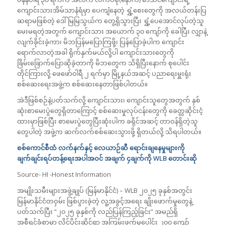
ကျောင်းသားအိမ်သာနံရံမှာ ပေကျံနေတဲ့ ရွှံ့စေးတွေကို အလယ်တန်းပြ
ဆရာမဖြစ်တဲ့ ဒေါ်မြမြသွယ်က တွေ့ရှိသွားပြီး ရွှံ့ပေအောင်လုပ်တဲ့သူ
မေးမရတဲ့အတွက် ကျောင်းသား အယောက် ၃၀ ကျော်ကို ခေါပြီး လျှာနဲ့
လျက်ခိုင်းခဲ့ကာ၊ မိဘပြန်မပြောကြဖို့၊ ပြန်ပြောခဲ့ပါက ကျောင်း
ရောက်လာတဲ့အခါ ရိုက်နှက်မယ်လို့ပါ ကျောင်းသားတွေကို
ခြိမ်းခြောက်ပြောဆိုခဲ့တာကို မိဘတွေက သိရှိပြီးနောက် စုပေါင်း
တိုင်ကြားလို့ ဖေဖော်ဝါရီ ၂ ရက်မှာ မြို့နယ်အဆင့် ပညာရေးမှူးရုံး
စစ်ဆေးရေးအဖွဲ့က စစ်ဆေးနေတာဖြစ်ပါတယ်။
အဲဒီဖြစ်စဉ်နဲ့ပတ်သက်လို့ ကျောင်းသား၊ ကျောင်းသူတွေအတွက် နှစ်
ဆုံးစာမေးပွဲတွေရှိတာကြောင့် စစ်ဆေးမှုလုပ်ငန်းတွေကို ခေတ္တဆိုင်းငံ့
ထားမှာဖြစ်ပြီး စာမေးပွဲတွေပြီးဆုံးပါက ခရိုင်အဆင့် တာဝန်ရှိတဲ့သူ
တွေပါတဲ့ အဖွဲ့က ဆက်လက်စစ်ဆေးသွားဖို့ ရှိတယ်လို့ သိရပါတယ်။
စစ်ကောင်စီထံ လက်နက်နှင့် လေယာဉ်ဆီ ရောင်းချနေမှုများကို
ချက်ချင်းရပ်တန့်ရေးအပါအဝင် အချက် ၄ချက်ကို
WLB
တောင်းဆို
Source- HI -Honest Information
အမျိုးသမီးများအဖွဲ့ချုပ် (မြန်မာနိုင်ငံ) – WLB ၂၀၂၅ ခုနှစ်အတွင်း
မြန်မာနိုင်ငံတဝှမ်း ဖြစ်ပွားခဲ့တဲ့ လူ့အခွင့်အရေး ချိုးဖောက်မှုတွေနဲ့
ပတ်သက်ပြီး “၂၀၂၅ ခုနှစ်ကို လည်ပြန်ကြည့်ခြင်း” အမည်ရှိ
အစီရင်ခံစာမှာ လိင်ပိုင်းဆိုင်ရာ အကြမ်းဖက်မှုပေါင်း ၂၀၀ ကျော်