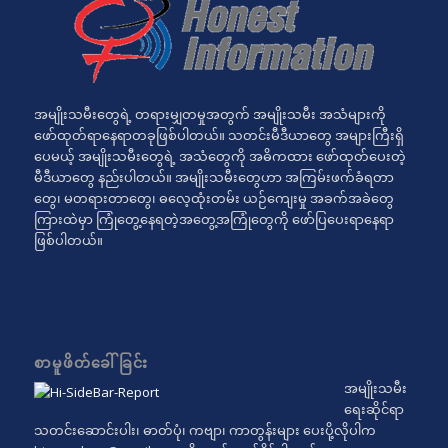
အမျိုးသမီးတွေရဲ့ တရားမျှတမှုအတွက် အမျိုးသမီး အသံများကို
ဖော်ထုတ်ရာနေရာတခုဖြစ်ပါတယ်။ သတင်းမီဒီယာတွေ အများကြီးရှိ
ပေမယ့် အမျိုးသမီးတွေရဲ့ အသံတွေကို အဓိကထား ဖော်ထုတ်ပေးတဲ့
မီဒီယာတွေ နည်းပါတယ်။ အမျိုးသမီးတွေဟာ အကြမ်းဖက်ခံရတာ
တွေ၊ မတရားတာတွေ၊ ဓလေ့ထုံးတမ်း ယဉ်ကျေးမှု အခက်အခဲတွေ
ကြားထဲမှာ ကြုံတွေ့နေရတဲ့အတွေ့အကြုံတွေကို ဖော်ပြပေးရာနေရာ
ဖြစ်ပါတယ်။
စာမူဖိတ်ခေါ်ခြင်း
အမျိုးသမီး
ရေးဆိုင်ရာ
သတင်းဆောင်းပါး၊ ဓာတ်ပုံ၊ ကဗျာ၊ ကာတွန်းများ ပေးပို့လိုပါက