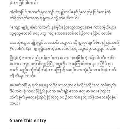
ခဲ့တာဖြစ်ပါတယ်။
အဲဒါအပြင် အသက်၅၀ကျော် အမျိုးသမီးနှစ်ဦးလည်း ပြင်းထန်တဲ့
ထိခိုက်ဒဏ်ရာတွေ ရရှိတယ်လို့ သိရပါတယ်။
“ကျောမြို့ရဲ့ မြောက်ထက် နှစ်မိုင်ခန့်အကွာကရွာ။အကြောင်းမဲ့ပါဗျာ။
လူစုလူဝေးလဲ မလုပ်ဘူး”လို့ ယောဒေသခံတစ်ဦးက ပြောပါတယ်။
​သေဆုံးသူအချို့ရဲရုပ်အ​လောင်း​တွေဟာ ဆိုးရွာစွာပျက်စီး​နေကြတာကို
People’s Spring ရရှိထားတဲ့သတင်းဓါတ်ပုံ​တွေထဲမှာ​တွေ့ရပါတယ်။
ပြီးခဲ့တဲ့လကလည်း စစ်တပ်ဟာ ယောဒေသဖြစ်တဲ့ ဂန့်ဂေါ၊ ထီးလင်း၊
ဆော၊ ကျော၊လောင်းရှည်မြို့တွေကို လေကြောင်းကနေ အကြိမ် ၃၀
ထက်မနည်း တိုက်ခိုက်ခဲ့တာကြောင့် အရပ်သားသုံးဦးသေဆုံးခဲ့တယ်
လို့ သိရပါတယ်။
​ဖေ​ဖော်ဝါရီ ၅ ရက်နေ့ မနက်ပိုင်းကလည်း စစ်ကိုင်းတိုင်းက တန့်ဆည်၊
ဒီပဲယင်း နဲ့ ကရင်နီပြည်နယ်က မော်ချီး ဒေသ တွေမှာ လေကြောင်း
တိုက်ခိုက်မှုတွေကြောင့် ပြည်သူ ၁၀ ဦးထက်မနည်းထိခိုက်သေဆုံးခဲ့ပါ
တယ်။
Share this entry