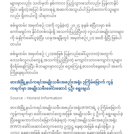
များမှာလည်း သတ်မှတ် နှစ်ကာလ ပြည့်သွားသော်လည်း ပြန်လာနိုင်
ခြင်း မရှိတဲ့အပြင် မိသားစုနဲ့ အဆက်အသွယ်ပါ ပြတ်တောက်သူများ
လည်း ရှိတယ်လို့ သိရတယ်။
စစ်မှုထမ်း အမှတ်စဉ် (၁)ကို လွန်ခဲ့တဲ့ ၂၀၂၄ ခုနှစ် ဧပြီလမှာ စစ်
ကော်မရှင်က နိုင်ငံတစ်ဝန်းရှိ အသက်ပြည့်ပြီးတဲ့ လူငယ်အမျိုးသားများ
ကို မဲနှိုက်ခေါ်ယူခဲ့ပြီး ယခုအချိန်တွင် အမှတ်စဉ်(၂၁) အထိ ရှိပြီ ဖြစ်ပါ
တယ်။
စစ်မှုထမ်း အမှတ်စဉ် (၂၁)အဖြစ် ပြန်လည်ခေါ်ယူလာတဲ့အတွက်
ဒေသခံလူငယ်တွေနဲ့ အသက်ပြည့်ပြီးတဲ့ ကျောင်းသား၊ကျောင်းသူများ
စိုးရိမ်နေကြပြီး မိဘများမှာလည်း ငွေကြေးနဲ့ စားဝတ်နေရေးပါ အခက်
ကြုံနေရပါတယ်။
ဖားအံမြို့နယ်ကရင်အမျိုးသမီးအစည်းအရုံး ၃ကြိမ်မြောက် ကွန်
ကရက်မှာ အမျိုးသမီးခေါင်းဆောင် ၄ဦး ရွေးချယ်
Source – Honest Information
ဖားအံမြို့နယ်ကရင်အမျိုးသမီးအစည်းအရုံး(KWO)ရဲ့ ၃ ကြိမ်မြောက်
ကွန်ကရက်မှာ ခေါင်းဆောင်တွေအဖြစ် အမျိုးသမီး ၄ ဦးကို ရွေးချယ်ခဲ့
ပြီးရွေးကောက်တင်မြောက်ခံခဲ့ရတဲ့ ကရင်အမျိုးသမီးအစည်းအရုံး
(KWO) ခေါင်းဆောင်တွေကတော့ ဥက္ကဋ္ဌ နေရာအဖြစ် နော်အဲ့ရှီး၊ ဒု
ဥက္ကဋ္ဌ နေရာအဖြစ် နော်ကမွီးမွီး၊ အတွင်းရေးမှူး နေရာအဖြစ် နော်သက်