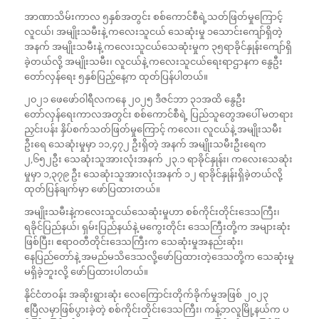
အာဏာသိမ်းကာလ ၅နှစ်အတွင်း စစ်ကောင်စီရဲ့သတ်ဖြတ်မှုကြောင့်
လူငယ်၊ အမျိုးသမီးနဲ့ က‌လေးသူငယ် သေဆုံးမှု ၁သောင်းကျော်ရှိတဲ့
အနက် အမျိုးသမီးနဲ့ ကလေးသူငယ်သေဆုံးမှုက ၃၅ရာခိုင်နှုန်းကျော်ရှိ
ခဲ့တယ်လို့ အမျိုးသမီး၊ လူငယ်နဲ့ ကလေးသူငယ်ရေးရာဌာနက နွေဦး
တော်လှန်ရေး ၅နှစ်ပြည့်နေ့က ထုတ်ပြန်ပါတယ်။
၂၀၂၁ ဖေဖော်ဝါရီလကနေ ၂၀၂၅ ဒီဇင်ဘာ ၃၁အထိ နွေဦး
တော်လှန်ရေးကာလအတွင်း စစ်ကောင်စီရဲ့ ပြည်သူတွေအပေါ် မတရား
ညှင်းပန်း နှိပ်စက်သတ်ဖြတ်မှုကြောင့် ကလေး၊ လူငယ်နဲ့ အမျိုးသမီး
ဦးရေ သေဆုံးမှုမှာ ၁၁,၄၇၂ ဦးရှိတဲ့ အနက် အမျိုးသမီးဦးရေက
၂,၆၅၂ဦး သေဆုံးသူအားလုံးအနက် ၂၃.၁ ရာခိုင်နှုန်း၊ ကလေးသေဆုံး
မှုမှာ ၁,၃၇၉ ဦး သေဆုံးသူအားလုံးအနက် ၁၂ ရာခိုင်နှုန်းရှိခဲ့တယ်လို့
ထုတ်ပြန်ချက်မှာ ဖော်ပြထားတယ်။
အမျိုးသမီးနဲ့ကလေးသူငယ်သေဆုံးမှုဟာ စစ်ကိုင်းတိုင်းဒေသကြီး၊
ရခိုင်ပြည်နယ်၊ ရှမ်းပြည်နယ်နဲ့ မကွေးတိုင်း ဒေသကြီးတို့က အများဆုံး
ဖြစ်ပြီး၊ ဧရာဝတီတိုင်းဒေသကြီးက သေဆုံးမှုအနည်းဆုံး၊
နေပြည်တော်နဲ့ အမည်မသိဒေသလို့ဖော်ပြထားတဲ့ဒေသတို့က သေဆုံးမှု
မရှိခဲ့ဘူးလို့ ဖော်ပြထားပါတယ်။
နိုင်ငံတဝန်း အဆိုးရွားဆုံး လေကြောင်းတိုက်ခိုက်မှုအဖြစ် ၂၀၂၃
ဧပြီလမှာဖြစ်ပွားခဲ့တဲ့ စစ်ကိုင်းတိုင်းဒေသကြီး၊ ကန့်ဘလူမြို့နယ်က ပ