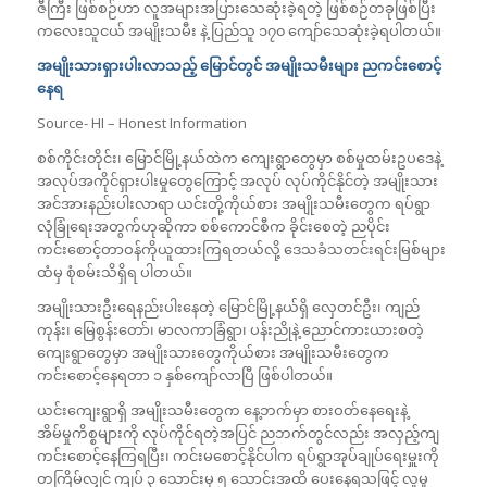
ဇီကြီး ဖြစ်စဉ်ဟာ လူအများအပြားသေဆုံးခဲ့ရတဲ့ ဖြစ်စဉ်တခုဖြစ်ပြီး
ကလေးသူငယ် အမျိုးသမီး နဲ့ ပြည်သူ ၁၇၀ ကျော်သေဆုံးခဲ့ရပါတယ်။
အမျိုးသားရှားပါးလာသည့် မြောင်တွင် အမျိုးသမီးများ ညကင်းစောင့်
နေရ
Source- HI – Honest Information
စစ်ကိုင်းတိုင်း၊ မြောင်မြို့နယ်ထဲက ကျေးရွာတွေမှာ စစ်မှုထမ်းဥပဒေနဲ့
အလုပ်အကိုင်ရှားပါးမှုတွေကြောင့် အလုပ် လုပ်ကိုင်နိုင်တဲ့ အမျိုးသား
အင်အားနည်းပါးလာရာ ယင်းတို့ကိုယ်စား အမျိုးသမီးတွေက ရပ်ရွာ
လုံခြုံရေးအတွက်ဟုဆိုကာ စစ်ကောင်စီက ခိုင်းစေတဲ့ ညပိုင်း
ကင်းစောင့်တာဝန်ကိုယူထားကြရတယ်လို့ ဒေသခံသတင်းရင်းမြစ်များ
ထံမှ စုံစမ်းသိရှိရ ပါတယ်။
အမျိုးသားဦးရေနည်းပါးနေတဲ့ မြောင်မြို့နယ်ရှိ လှေတင်ဦး၊ ကျည်
ကုန်း၊ မြေစွန်းတော်၊ မာလကာခြံရွာ၊ ပန်းညိုနဲ့ ညောင်ကားယားစတဲ့
ကျေးရွာတွေမှာ အမျိုးသားတွေကိုယ်စား အမျိုးသမီးတွေက
ကင်းစောင့်နေရတာ ၁ နှစ်ကျော်လာပြီ ဖြစ်ပါတယ်။
ယင်းကျေးရွာရှိ အမျိုးသမီးတွေက နေ့ဘက်မှာ စားဝတ်နေရေးနဲ့
အိမ်မှုကိစ္စများကို လုပ်ကိုင်ရတဲ့အပြင် ညဘက်တွင်လည်း အလှည့်ကျ
ကင်းစောင့်နေကြရပြီး၊ ကင်းမစောင့်နိုင်ပါက ရပ်ရွာအုပ်ချုပ်ရေးမှူးကို
တကြိမ်လျှင် ကျပ် ၃ သောင်းမှ ၅ သောင်းအထိ ပေးနေရသဖြင့် လူမှု