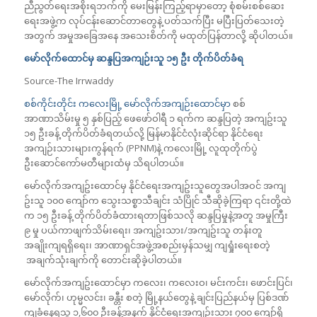
ညီညွတ်ရေးအစိုးရဘက်ကို မေးမြန်းကြည့်ရာမှာတော့ စုံစမ်းစစ်ဆေး
ရေးအဖွဲ့က လုပ်ငန်းဆောင်တာတွေနဲ့ ပတ်သက်ပြီး မပြီးပြတ်သေးတဲ့
အတွက် အမှုအခြေအနေ အသေးစိတ်ကို မထုတ်ပြန်တာလို့ ဆိုပါတယ်။
မော်လိုက်ထောင်မှ ဆန္ဒပြအကျဉ်းသူ ၁၅ ဦး တိုက်ပိတ်ခံရ
Source-The Irrwaddy
စစ်ကိုင်းတိုင်း ကလေးမြို့ မော်လိုက်အကျဉ်းထောင်မှာ
စစ်
အာဏာသိမ်းမှု ၅ နှစ်ပြည့် ဖေဖော်ဝါရီ ၁ ရက်က ဆန္ဒပြတဲ့ အကျဥ်းသူ
၁၅ ဦးခန့် တိုက်ပိတ်ခံရတယ်လို့ မြန်မာနိုင်ငံလုံးဆိုင်ရာ နိုင်ငံရေး
အကျဉ်းသားများကွန်ရက် (PPNM)နဲ့ ကလေးမြို့ လူထုတိုက်ပွဲ
ဦးဆောင်ကော်မတီများထံမှ သိရပါတယ်။
မော်လိုက်အကျဥ်းထောင်မှ နိုင်ငံရေးအကျဥ်းသူတွေအပါအဝင် အကျ
ဥ်းသူ ၁၀၀ ကျော်က သွေးသစ္စာသီချင်း သံပြိုင် သီဆိုခဲ့ကြရာ ၎င်းတို့ထဲ
က ၁၅ ဦးခန့် တိုက်ပိတ်ခံထားရတာဖြစ်သလို ဆန္ဒပြမှုနဲ့အတူ အမှုကြီး
၉ မှု ပယ်ကာဖျက်သိမ်းရေး၊ အကျဥ်းသား/အကျဥ်းသူ တန်းတူ
အချိုးကျရရှိရေး၊ အာဏာရှင်အဖွဲ့အစည်းမှန်သမျှ ကျရှုံးရေးစတဲ့
အချက်သုံးချက်ကို တောင်းဆိုခဲ့ပါတယ်။
မော်လိုက်အကျဥ်းထောင်မှာ ကလေး၊ ကလေးဝ၊ မင်းကင်း၊ ဖောင်းပြင်၊
မော်လိုက်၊ ဟုမ္မလင်း၊ ခန္တီး စတဲ့ မြို့နယ်တွေနဲ့ ချင်းပြည်နယ်မှ ပြစ်ဒဏ်
ကျခံနေရသူ ၁,၆၀၀ ဦးခန့်အနက် နိုင်ငံရေးအကျဉ်းသား ၇၀၀ ကျော်ရှိ