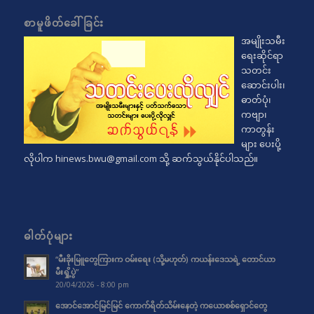
စာမူဖိတ်ခေါ်ခြင်း
အမျိုးသမီး
ရေးဆိုင်ရာ
သတင်း
ဆောင်းပါး၊
ဓာတ်ပုံ၊
ကဗျာ၊
ကာတွန်း
များ ပေးပို့
လိုပါက
hinews.bwu@gmail.com
သို့ ဆက်သွယ်နိုင်ပါသည်။
ဓါတ်ပုံများ
“မီးခိုးမြူတွေကြားက ဝမ်းရေး (သို့မဟုတ်) ကယန်းဒေသရဲ့ တောင်ယာ
မီးရှို့ပွဲ”
20/04/2026 - 8:00 pm
အောင်အောင်မြင်မြင် ကောက်ရိတ်သိမ်းနေတဲ့ ကယောစစ်ရှောင်တွေ