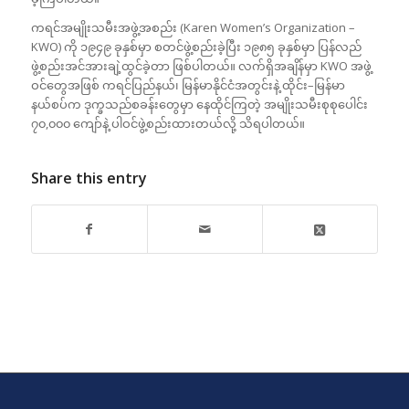
ကရင်အမျိုးသမီးအဖွဲ့အစည်း (Karen Women’s Organization –
KWO) ကို ၁၉၄၉ ခုနှစ်မှာ စတင်ဖွဲ့စည်းခဲ့ပြီး ၁၉၈၅ ခုနှစ်မှာ ပြန်လည်
ဖွဲ့စည်းအင်အားချဲ့ထွင်ခဲ့တာ ဖြစ်ပါတယ်။ လက်ရှိအချိန်မှာ KWO အဖွဲ့
ဝင်တွေအဖြစ် ကရင်ပြည်နယ်၊ မြန်မာနိုင်ငံအတွင်းနဲ့ ထိုင်း–မြန်မာ
နယ်စပ်က ဒုက္ခသည်စခန်းတွေမှာ နေထိုင်ကြတဲ့ အမျိုးသမီးစုစုပေါင်း
၇၀,၀၀၀ ကျော်နဲ့ ပါဝင်ဖွဲ့စည်းထားတယ်လို့ သိရပါတယ်။
Share this entry