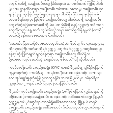
တွေပြုလုပ်ဖို့၊ အမျိုးသမီးတွေ နိုင်ငံရေးထဲ မှာ တက်တက်ကြွကြွပါဝင်
ဖို့၊ KNU ဌာနဆိုင်ရာမှာ အမျိုးသမီးအင်အားများလာဖို့၊ အမျိုးသမီး ၃၀
ရာခိုင်နှုန်း ဆုံးဖြတ်ချက်ချတဲ့နေရာမှာ ပါဝင်ဖို့ ၊ နိုင်ငံရေးမှာဖြစ်ဖြစ်
တရားစီရင်ရေးမှာ ဖြစ်ဖြစ် အမျိုးသမီးတွေ ပါဝင်လာ ဖို့၊ အမျိုးသမီး
တွေ ကိုယ့်ခြေထောက်ပေါ် ကိုယ်ရပ်တည်နိုင်ဖို့ ရန်ပုံငွေရှာတဲ့ အစီအစဉ်
တွေကိုလည်း ရှေ့ဆက် လုပ်ငန်းစဉ်ထဲမှာ ဆောင်ရွက်ဖို့ချမှတ်ခဲ့တာရှိ
တယ်လို့ နော်စေးစေးဟဲက ပြောပါတယ်။
“အောက်ခြေအဆင့်ပဲများတာမဟုတ်ဘဲနဲ့ ဆုံးဖြတ်ချက်ချတဲ့နေရာ ဌာန
ဆိုင်ရာအကြီးအကဲမှာဆိုရင် ဥက္ကဌ မဟုတ်ရင် ဒုဥက္ကဌ အတွင်းရေးမှူး
နေရာ ဆုံးဖြတ်ချက်ချတဲ့နေရာမှာ အမျိုးသမီးတွေ ပါဝင်ဖို့က
ဦးစားပေး လုပ်ဆောင်တဲ့ အချက်တွေဖြစ်တယ်” လို့ ဆိုပါတယ်။
ကရင်အမျိုးသမီးအစည်းအရုံး (KWO) ဖားအံမြို့နယ်ရဲ့ ၃ကြိမ်မြောက်
ကွန်ကရက်ကို ကေအဲန်ယူ – ကရင်အမျိုးသားအစည်းအရုံး၊ ကော်သူး
လေ အုပ်ချုပ်မှုနယ်မြေ၊ ဒူးသထူခရိုင်၊ ဖားအံမြို့နယ်မှာ ဇန်နဝါရီလ
၂၇ရက်က ၂၈ရက်အထိ ပြုလုပ်ခဲ့တာဖြစ်ပါတယ်။
မြို့နယ် ကရင်အမျိုးသမီးအစည်းအရုံး (၃)ကြိမ် မြောက် ကွန်ကရက်ကို
ခရိုင်အဆင့် ကရင်အမျိုးသမီး အစည်းအရုံးခေါင်းဆောင်တွေ၊ မြို့နယ်
ဥက္ကဋ္ဌနဲ့ တပ်ပိုင်းဆိုင်ရာ တာဝန်ရှိခေါင်းဆောင်တွေ၊ မြို့နယ် ကရင်
အမျိုးသမီးအစည်းအရုံး ခေါင်းဆောင် ကိုယ်စားလှယ်တွေတက်ရောက်
ခဲ့ကြပါတယ်။