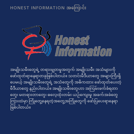
HONEST INFORMATION အကြောင်း
အမျိုးသမီးတွေရဲ့ တရားမျှတမှုအတွက် အမျိုးသမီး အသံများကို
ဖော်ထုတ်ရာနေရာတခုဖြစ်ပါတယ်။ သတင်းမီဒီယာတွေ အများကြီးရှိ
ပေမယ့် အမျိုးသမီးတွေရဲ့ အသံတွေကို အဓိကထား ဖော်ထုတ်ပေးတဲ့
မီဒီယာတွေ နည်းပါတယ်။ အမျိုးသမီးတွေဟာ အကြမ်းဖက်ခံရတာ
တွေ၊ မတရားတာတွေ၊ ဓလေ့ထုံးတမ်း ယဉ်ကျေးမှု အခက်အခဲတွေ
ကြားထဲမှာ ကြုံတွေ့နေရတဲ့အတွေ့အကြုံတွေကို ဖော်ပြပေးရာနေရာ
ဖြစ်ပါတယ်။