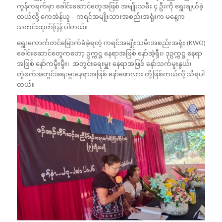
ကွန်ကရက်မှာ ခေါင်းဆောင်တွေအဖြစ် အမျိုးသမီး ၄ ဦးကို ရွေးချယ်ခဲ့
တယ်လို့ ကေအဲန်ယူ – ကရင်အမျိုးသားအစည်းအရုံးက မနေ့က
သတင်းထုတ်ပြန် ပါတယ်။
ရွေးကောက်တင်မြောက်ခံခဲ့ရတဲ့ ကရင်အမျိုးသမီးအစည်းအရုံး (KWO)
ခေါင်းဆောင်တွေကတော့ ဥက္ကဋ္ဌ နေရာအဖြစ် နော်အဲ့ရှီး၊ ဒုဥက္ကဋ္ဌ နေရာ
အဖြစ် နော်ကမွီးမွီး၊ အတွင်းရေးမှူး နေရာအဖြစ် နော်သက်မူးနွယ်၊
တွဲဖက်အတွင်းရေးမှူးနေရာအဖြစ် နော်ဖောလား တို့ဖြစ်တယ်လို့ သိရပါ
တယ်။