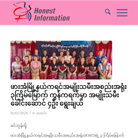
ဖားအံမြို့နယ်ကရင်အမျိုးသမီးအစည်းအရုံး
၃ကြိမ်မြောက် ကွန်ကရက်မှာ အမျိုးသမီး
ခေါင်းဆောင် ၄ဦး ရွေးချယ်
/
05/02/2026
in
သတင်း
ခင်ဘုန်းမို့
ဖားအံမြို့နယ်ကရင်အမျိုးသမီးအစည်းအရုံး(KWO)ရဲ့ ၃ ကြိမ်မြောက်