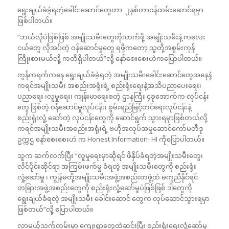
ရွေးချယ်ခံခဲ့ရတဲ့ခေါင်းဆောင်တွေဟာ ၂နှစ်တာဝန်ထမ်းဆောင်ရမှာ
ဖြစ်ပါတယ်။
“ဘယ်လိုပဲဖြစ်ဖြစ် အမျိုးသမီးတွေတိုးတက်ဖို့ အမျိုးသမီးနဲ့ ကလေး
ငယ်တွေ လိုအပ်တဲ့ ဝန်ဆောင်မှုတွေ ရဖို့ကတော့ သူတို့အစွမ်းကုန်
ကြိုးစားမယ်လို့ ကတိရှိပါတယ်”လို့ နော်စေးစေးဟဲကပြောပါတယ်။
ကွန်ကရက်ကနေ ရွေးချယ်ခံခဲ့ရတဲ့ အမျိုးသမီးခေါင်းဆောင်တွေအနေနဲ့
ကရင်အမျိုးသမီး အစည်းအရုံးရဲ့ စည်းရုံးရေးနဲ့အသိပညာပေးရေး၊
ပညာရေး ၊လူမှုရေး၊ ကျန်းမာရေးစတဲ့ ဌာနကြီး ၄ခုအောက်က လုပ်ငန်း
တွေ ဖြစ်တဲ့ ဝန်ဆောင်မှုလုပ်ငန်း၊ စွမ်းရည်မြင့်တင်ရေးလုပ်ငန်းနဲ့
စည်းရုံးလှုံ့ ဆော်တဲ့ လုပ်ငန်းတွေကို ဆောင်ရွက် သွားရမှာဖြစ်တယ်လို့
ကရင်အမျိုးသမီးအစည်းအရုံးရဲ့ ဗဟိုအလုပ်အမှုဆောင်ကော်မတီဒု
ဥက္ကဌ နော်စေးစေးဟဲ က Honest Information- HI ကိုပြောပါတယ်။
သူက ဆက်လက်ပြီး “လူမှုရေးမှာဆိုရင် ဖိနှိပ်ခံရတဲ့အမျိုးသမီးတွေ၊
လိင်ပိုင်းဆိုင်ရာ အကြမ်းဖက်မှု ခံရတဲ့ အမျိုးသမီးတွေကို စည်းရုံး
လှုံ့ဆော်မှု ၊ ကျွန်မတို့အမျိုးသမီးအဖွဲ့အစည်းတဖွဲ့ထဲ မကူညီနိုင်ရင်
တခြားအဖွဲ့အစည်းတွေကို စည်းရုံးလှုံ့ဆော်မှုပဲဖြစ်ဖြစ် ဒါတွေကို
ရွေးချယ်ခံရတဲ့ အမျိုးသမီး ခေါင်းဆောင် တွေက လုပ်ဆောင်သွားရမှာ
ဖြစ်တယ်”လို့ ပြောပါတယ်။
လာမယ့်သက်တမ်းမှာ ကျေးရွာတွေထဲဆင်းပြီး စည်းရုံးရေးလှုံ့ဆော်မှု