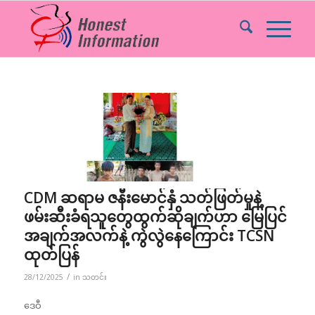
CDM ဆရာမ ဇနီးမောင်နှံ သတ်ဖြတ်မှုနဲ့
ဖမ်းဆီးခံရသူတွေထွက်ဆိုချက်ဟာ မြေပြင်
အချက်အလက်နဲ့ ကွဲလွဲနေကြောင်း TCSN
ထုတ်ပြန်
/
28/12/2025
in
သတင်း
ဒေဝီ