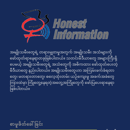
အမျိုးသမီးတွေရဲ့ တရားမျှတမှုအတွက် အမျိုးသမီး အသံများကို
ဖော်ထုတ်ရာနေရာတခုဖြစ်ပါတယ်။ သတင်းမီဒီယာတွေ အများကြီးရှိ
ပေမယ့် အမျိုးသမီးတွေရဲ့ အသံတွေကို အဓိကထား ဖော်ထုတ်ပေးတဲ့
မီဒီယာတွေ နည်းပါတယ်။ အမျိုးသမီးတွေဟာ အကြမ်းဖက်ခံရတာ
တွေ၊ မတရားတာတွေ၊ ဓလေ့ထုံးတမ်း ယဉ်ကျေးမှု အခက်အခဲတွေ
ကြားထဲမှာ ကြုံတွေ့နေရတဲ့အတွေ့အကြုံတွေကို ဖော်ပြပေးရာနေရာ
ဖြစ်ပါတယ်။
စာမူဖိတ်ခေါ်ခြင်း