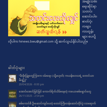
အမျိုးသမီး
ရေးဆိုင်ရာ
သတင်း
ဆောင်းပါး၊
ဓာတ်ပုံ၊
ကဗျာ၊
ကာတွန်း
များ ပေးပို့
လိုပါက
hinews.bwu@gmail.com
သို့ ဆက်သွယ်နိုင်ပါသည်။
ဓါတ်ပုံများ
“မီးခိုးမြူတွေကြားက ဝမ်းရေး (သို့မဟုတ်) ကယန်းဒေသရဲ့ တောင်ယာ
မီးရှို့ပွဲ”
20/04/2026 - 8:00 pm
အောင်အောင်မြင်မြင် ကောက်ရိတ်သိမ်းနေတဲ့ ကယောစစ်ရှောင်တွေ
26/11/2025 - 2:54 pm
စစ်ကောင်စီ ဦးဆောင်ကျင်းပတဲ့ တောင်ကြီးတန်ဆောင်တိုင်ပွဲ လာရောက်