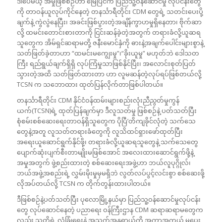
ဒါပေမယ့် အမှုဖြစ်စဉ်ဟာ မြေပြင်က ပြည်သူ့ဝန်ဆောင်မှု လုပ်ငန်းတွေ
ကို တာဝန်ယူလုပ်ကိုင်နေတဲ့ တနင်္သာရီတိုင်း CDM တွေရဲ့ သတင်းပေးပို့
ချက်နဲ့ ကွဲလွဲနေပြီး၊ အခင်းဖြစ်ပွားတဲ့အချိန်ကွာဟမှုရှိနေတာ၊ ဗိုက်ဆာ
လို့ ထမင်းတောင်းစားတာကို ငြင်းဆန်ခဲ့တဲ့အတွက် တရားခံလို့ယူဆရ
သူတွေက အိမ်ရှင်ဆရာမတို့ ဇနီးမောင်နှံကို ဓားနဲ့အချက်ပေါင်းများစွာနဲ့
သတ်ဖြတ်ခဲ့တာဟာ “ထမင်းမကျွေးမှု”၊“ခိုးယူမှု” မဟုတ်ဘဲ ဒေါသတ
ကြီး ရည်ရွယ်ချက်ရှိရှိ လုပ်ကြံမှုသာဖြစ်နိုင်ပြီး၊ အလောင်းစုတ်ပြတ်
သွားတဲ့အထိ သတ်ဖြတ်ထားတာ ဟာ လူမဆန်တဲ့လုပ်ရပ်ဖြစ်တယ်လို့
TCSN က သဘောထား ထုတ်ပြန်လိုက်တာဖြစ်ပါတယ်။
တနင်္သာရီတိုင်း CDM နိုင်ငံဝန်ထမ်းများစည်းလုံးညီညွတ်မှုကွန်
ယက်(TCSN)ရဲ့ ထုတ်ပြန်ချက်မှာ ဒီလူသတ်မှု ဖြစ်စဉ်နဲ့ ပတ်သတ်ပြီး
စုံစမ်းစစ်ဆေးရေးတာဝန်ရှိသူတွေက ပိုပြီ’တိကျခိုင်လုံတဲ့ သက်သေ
တွေနဲ့အတူ လူသတ်တရားခံတွေကို လူသိထင်ရှားဖော်ထုတ်ပြီး
အရေးယူဆောင်ရွက်နိုင်ဖို့၊ တရားခံလို့ယူဆရသူတွေနဲ့ သက်သေတွေ
ပျောက်ဆုံးပျက်စီးတာမျိုးမဖြစ်အောင် အလေးထားဆောင်ရွက်ဖို့နဲ့
အမှုအတွက် ဖွဲ့စည်းထားတဲ့ စစ်ဆေးရေးအဖွဲ့ဟာ ဘယ်လူပုဂ္ဂိုလ်၊
ဘယ်အဖွဲ့အစည်းရဲ့ လွှမ်းမိုးမှုမှမရှိဘဲ လွတ်လပ်ပွင့်လင်းစွာ စစ်ဆေးဖို့
လိုအပ်တယ်လို့ TCSN က တိုက်တွန်းထားပါတယ်။
ဒီဖြစ်စဉ်နဲ့ပတ်သတ်ပြီး ပုလောမြို့နယ်မှာ ပြည်သူ့ဝန်ဆောင်မှုလုပ်ငန်း
တွေ လုပ်ဆောင်နေတဲ့ ပညာရေး ဝန်ကြီးဌာန CDM ဆရာဆရာမတွေက
လည်း သူတို့ရဲ့ လုံခြုံရေးနဲ့ အသက်အန္တရာယ်ကို အကာအကွယ် မပေး