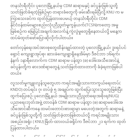
တနင်္သာရီတိုင်း ပုလောမြို့နယ်မှ CDM ဆရာမနှင့် ခင်ပွန်းဖြစ်သူတို့
သတ်ဖြတ်ခံရတဲ့ဖြစ်ဉ်မှာ တရားခံတွေကို ဖမ်းဆီးရမိပြီလို့ KNU က မ
ကြာသေးခင်က ထုတ်ပြန်ထားပေမယ့် တနင်္သာရီတိုင်း CDM
နိုင်ငံဝန်ထမ်းများစည်းလုံးညီညွတ်မှုကွန်ယက်(TCSN)ကတော့ အမှု
ဖြစ်စဉ်က မြေပြင်အချက်အလက်နဲ့ ကွဲလွဲမှုတွေရှိနေတယ်လို့ မနေ့က
ထပ်မံထုတ်ဖော်ပြောဆိုလိုက်ပါတယ်။
တော်လှန်‌ရေးအင်အားစုတွေထိန်းချုပ်ထားတဲ့ ပုလောမြို့နယ်၊ ဒူးရင်ပင်
ရှောင် ကျေးရွာအုပ်စု၊ ဆားခဲကျေးရွာရှိနေအိမ်မှာ ဒီဇင်ဘာ ၁၆ရက်၊
နံနက် ၁နာရီလောက်က CDM ဆရာမ ပန်ထွာ (ခ) ဒေါ်အေသီအောင်နဲ့
ခင်ပွန်းတို့က ဓားဒဏ်ရာတွေနဲ့ သတ်ဖြတ်ထားတာကို ခံခဲ့ရတာဖြစ်ပါ
တယ်။
လူသတ်မှုကျူးလွန်သူတွေဟာ ကရင်အမျိုးသားကာကွယ်ရေးတပ်(
KNDO) တပ်ရင်း ၇၊ တပ်ခွဲ ၅ အချုပ်က ထွက်ပြေးသွားသူတွေဖြစ်ပြီး
ထွက်ပြေးစဉ် ပုလောမြို့နယ် အမျိုးသားညီညွတ်ရေးအစိုးရ(NUG)
ပညာရေးဘုတ်အဖွဲ့ တာဝန်ခံ CDM ဆရာမ ပန်ထွာ (ခ) ဆရာမဒေါ်အေ
သီအောင်ဆီကနေ ထမင်းတောင်းစားရာမှာ မပေးတဲ့အတွက် ဆရာမနဲ့
ခင်ပွန်းဖြစ်သူတို့ကို သတ်ဖြတ်ခဲ့တာဖြစ်တယ်လို့ ကရင်အမျိုးသား
အစည်းအရုံး ( KNU) မြိတ်-ထားဝယ်ခရိုင်က ဒီဇင်ဘာ ၂၁ ရက်က ထုတ်
ပြန်ထားပါတယ်။