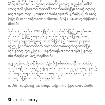
နိုင်တဲ့အတွက် NUG ပညာရေး ဝန်ဆောင်မှုတွေကို အမှုမှန်ပေါ်ပေါက်
လာတဲ့အထိ ရပ်နားထားတဲ့အပေါ် ထောက်ခံဝန်းရံပြီး၊ သေဆုံးသွားသူ
တွေအတွက် တရားမျှတမှုအစစ်အမှန်ရတဲ့အထိ မျက်ခြေမပြတ် စောင့်
ကြည့်ပြီး အစဉ်တစိုက်‌တောင်းဆိုသွားမယ် လို့ TCSN က ထုတ်ပြန်ထား
ပါတယ်။
ဒီဇင်ဘာ ၂၁ ရက်က KNU – မြိတ်ထားဝယ်ခရိုင်-ပြည်သူ့ဆက်ဆံရေး
နှင့်သတင်းပြန်ကြားရေးလုပ်ငန်းကော်မတီ ရဲ့ ထုတ်ပြန်ချက်အရ
လူသတ်မှုကျူးလွန်သူတွေဟာ သတ်ဖြတ်ခဲ့ပြီးတဲ့နောက်မှာ နားကပ်၊
ဆွဲကြိုးနဲ့ လက်ကောက်စတဲ့ လက်ဝတ်ရတနာတွေကိုယူဆောင်ပြီး
ထိုင်းနိုင်ငံကို သွားဖို့ ကြိုးပမ်းနေတဲ့အချိန် အတောအတွင်း ပြန်လည်
ဖမ်းဆီးရမိခဲ့ တယ်လို့ သိရပါတယ်။
ကျူးလွန်ခဲ့သည့် အပြစ်သား (၄)ဦးကို စုံစမ်းစစ်ဆေးပြီး ကေအဲန်ယူ-
ကရင်အမျိုးသားအစည်းအရုံးရဲ့ ကော်သူးလေ တရားဥပဒေများနဲ့အညီ
ထိထိရောက်ရောက် အပြစ်ပေးအရေး ယူသွားမယ်လို့ ဓာတ်ပုံတွေနဲ့
တကွထုတ်ပြန်ထားတာကို တွေ့ရပါတယ်။
ဓာတ်ပုံ – ကရင်အမျိုးသားအစည်းအရုံး ( KNU) မြိတ်-ထားဝယ်ခရိုင်
Share this entry