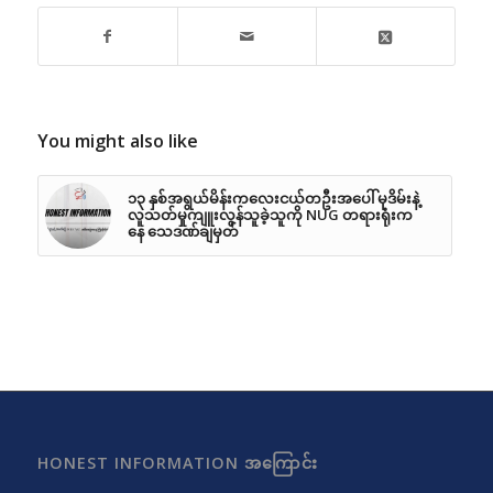
You might also like
၁၃ နှစ်အရွယ်မိန်းကလေးငယ်တဦးအပေါ် မုဒိမ်းနဲ့
လူသတ်မှုကျူးလွန်သူခဲ့သူကို NUG တရားရုံးက
နေ သေဒဏ်ချမှတ်
HONEST INFORMATION အကြောင်း