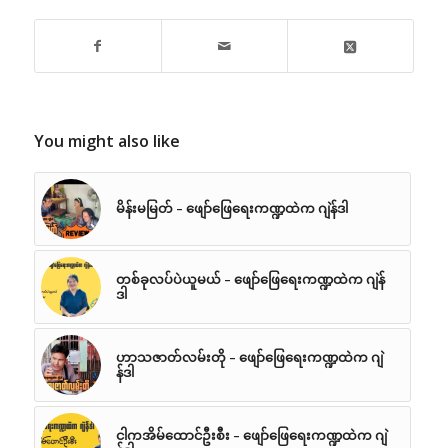
You might also like
မိန်းမမြတ် – ဖျော်ဖြေရေးကဏ္ဍထဲက ဂျဲန်ဒါ
တစ်ခုလပ်ပဲယူမယ် – ဖျော်ဖြေရေးကဏ္ဍထဲက ဂျဲန်
ဒါ
ဟာသဇာတ်လမ်းတို – ဖျော်ဖြေရေးကဏ္ဍထဲက ဂျဲ
န်ဒါ
ငါကအိမ်ထောင်ဦးစီး – ဖျော်ဖြေရေးကဏ္ဍထဲက ဂျဲ