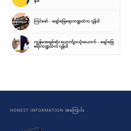
န်ဒါ
ကြင်ဖော် – ဖျော်ဖြေရေးကဏ္ဍထဲက ဂျဲန်ဒါ
ကျွန်မအချစ်ဆုံး ယောင်္ကျားသုံးယောက် – ဖျော်ဖြေ
ရေးကဏ္ဍထဲက ဂျဲန်ဒါ
HONEST INFORMATION အကြောင်း