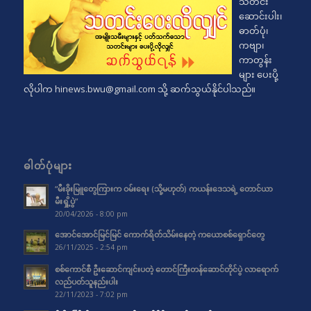
သတင်း
ဆောင်းပါး၊
ဓာတ်ပုံ၊
ကဗျာ၊
ကာတွန်း
များ ပေးပို့
လိုပါက
hinews.bwu@gmail.com
သို့ ဆက်သွယ်နိုင်ပါသည်။
ဓါတ်ပုံများ
“မီးခိုးမြူတွေကြားက ဝမ်းရေး (သို့မဟုတ်) ကယန်းဒေသရဲ့ တောင်ယာ
မီးရှို့ပွဲ”
20/04/2026 - 8:00 pm
အောင်အောင်မြင်မြင် ကောက်ရိတ်သိမ်းနေတဲ့ ကယောစစ်ရှောင်တွေ
26/11/2025 - 2:54 pm
စစ်ကောင်စီ ဦးဆောင်ကျင်းပတဲ့ တောင်ကြီးတန်ဆောင်တိုင်ပွဲ လာရောက်
လည်ပတ်သူနည်းပါး
22/11/2023 - 7:02 pm