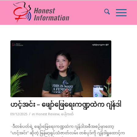
ဟင့်အင်း – ဖျော်ဖြေရေးကဏ္ဍထဲက ဂျဲန်ဒါ
/
09/12/2025
in
Honest Review
,
ပေါ့ကတ်
-ဒီတစ်ပတ်ရဲ့ ဖျော်ဖြေရေးကဏ္ဍထဲက ဂျဲန်ဒါအစီအစဉ်မှာတော့
“ဟင့်အင်း” ဆိုတဲ့ မြန်မာ့ရုပ်သံဇာတ်လမ်း တစ်ပုဒ်ကို ဂျဲန်ဒါရှုထောင့်က