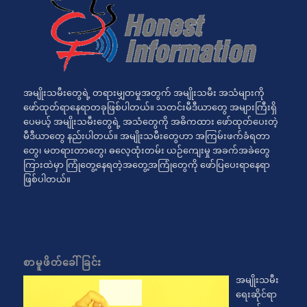
အမျိုးသမီးတွေရဲ့ တရားမျှတမှုအတွက် အမျိုးသမီး အသံများကို
ဖော်ထုတ်ရာနေရာတခုဖြစ်ပါတယ်။ သတင်းမီဒီယာတွေ အများကြီးရှိ
ပေမယ့် အမျိုးသမီးတွေရဲ့ အသံတွေကို အဓိကထား ဖော်ထုတ်ပေးတဲ့
မီဒီယာတွေ နည်းပါတယ်။ အမျိုးသမီးတွေဟာ အကြမ်းဖက်ခံရတာ
တွေ၊ မတရားတာတွေ၊ ဓလေ့ထုံးတမ်း ယဉ်ကျေးမှု အခက်အခဲတွေ
ကြားထဲမှာ ကြုံတွေ့နေရတဲ့အတွေ့အကြုံတွေကို ဖော်ပြပေးရာနေရာ
ဖြစ်ပါတယ်။
စာမူဖိတ်ခေါ်ခြင်း
အမျိုးသမီး
ရေးဆိုင်ရာ