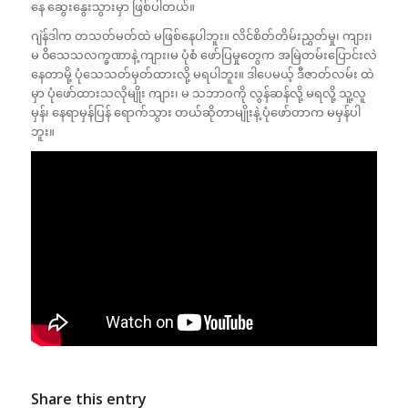
နေ ဆွေးနွေးသွားမှာ ဖြစ်ပါတယ်။
ဂျဲန်ဒါက တသတ်မတ်ထဲ မဖြစ်နေပါဘူး။ လိင်စိတ်တိမ်းညွှတ်မှု၊ ကျား၊
မ ၀ိသေသလက္ခဏာနဲ့ ကျား၊မ ပုံစံ ဖော်ပြမှုတွေက အမြဲတမ်းပြောင်းလဲ
နေတာမို့ ပုံသေသတ်မှတ်ထားလို့ မရပါဘူး။ ဒါပေမယ့် ဒီဇာတ်လမ်း ထဲ
မှာ ပုံဖော်ထားသလိုမျိုး ကျား၊ မ သဘာဝကို လွန်ဆန်လို့ မရလို့ သူ့လူ
မှန်၊ နေရာမှန်ပြန် ရောက်သွား တယ်ဆိုတာမျိုးနဲ့ ပုံဖော်တာက မမှန်ပါ
ဘူး။
Share this entry