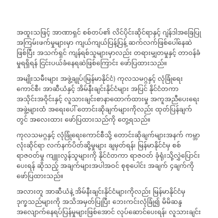
အထူးသဖြင့် အာဏာရှင် စစ်တပ်၏ လိင်ပိုင်းဆိုင်ရာနှင့် ဂျဲန်ဒါအခြေပြု
အကြမ်းဖက်မှုများမှာ ကျယ်ကျယ်ပြန့်ပြန့် ဆက်လက်ဖြစ်ပေါ်နေဆဲ
ဖြစ်ပြီး အသက်ရှင် ကျန်ရစ်သူများမှာလည်း တရားမျှတမှုနှင့် တာဝန်ခံ
မှုရရှိရန် ငြင်းပယ်ခံနေရဆဲဖြစ်ကြောင်း ဖော်ပြထားသည်။
အမျိုးသမီးများ အဖွဲ့ချုပ်(မြန်မာနိုင်ငံ) ကုလသမဂ္ဂနှင့် လုံခြုံရေး
ကောင်စီ၊ အာဆီယံနှင့် အိမ်နီးချင်းနိုင်ငံများ အပြင် နိုင်ငံတကာ
အသိုင်းအဝိုင်းနှင့် လူသားချင်းစာနာထောက်ထားမှု အကူအညီပေးရေး
အဖွဲ့များထံ အရေးပေါ် တောင်းဆိုချက်များကိုလည်း ထုတ်ပြန်ချက်
တွင် အလေးထား ဖော်ပြထားသည်ကို တွေ့ရသည်။
ကုလသမဂ္ဂနှင့် လုံခြုံရေးကောင်စီသို့ တောင်းဆိုချက်များအနက် ကမ္ဘာ
လုံးဆိုင်ရာ လက်နက်ပိတ်ဆို့မှုများ ချမှတ်ရန်၊ မြန်မာနိုင်ငံမှ စစ်
ရာဇဝတ်မှု ကျူးလွန်သူများကို နိုင်ငံတကာ ရာဇဝတ် ခုံရုံးသို့လွှဲပြောင်း
ပေးရန် ဆိုသည့် အချက်များအပါအဝင် စုစုပေါင်း အချက် ၄ချက်ကို
ဖော်ပြထားသည်။
အလားတူ အာဆီယံနဲ့ အိမ်နီးချင်းနိုင်ငံများကိုလည်း မြန်မာနိုင်ငံမှ
ဒုက္ခသည်များကို အသိအမှတ်ပြုပြီး ဘေးကင်းလုံခြုံ၍ မိမိဆန္ဒ
အလျောက်နေရပ်ပြန်မှုများဖြစ်အောင် လုပ်ဆောင်ပေးရန်၊ လူသားချင်း