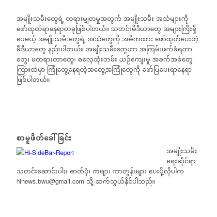
အမျိုးသမီးတွေရဲ့ တရားမျှတမှုအတွက် အမျိုးသမီး အသံများကို
ဖော်ထုတ်ရာနေရာတခုဖြစ်ပါတယ်။ သတင်းမီဒီယာတွေ အများကြီးရှိ
ပေမယ့် အမျိုးသမီးတွေရဲ့ အသံတွေကို အဓိကထား ဖော်ထုတ်ပေးတဲ့
မီဒီယာတွေ နည်းပါတယ်။ အမျိုးသမီးတွေဟာ အကြမ်းဖက်ခံရတာ
တွေ၊ မတရားတာတွေ၊ ဓလေ့ထုံးတမ်း ယဉ်ကျေးမှု အခက်အခဲတွေ
ကြားထဲမှာ ကြုံတွေ့နေရတဲ့အတွေ့အကြုံတွေကို ဖော်ပြပေးရာနေရာ
ဖြစ်ပါတယ်။
စာမူဖိတ်ခေါ်ခြင်း
အမျိုးသမီး
ရေးဆိုင်ရာ
သတင်းဆောင်းပါး၊ ဓာတ်ပုံ၊ ကဗျာ၊ ကာတွန်းများ ပေးပို့လိုပါက
hinews.bwu@gmail.com
သို့ ဆက်သွယ်နိုင်ပါသည်။