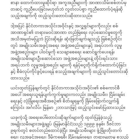
စာနာ ထောက်ထားမှုဆိုင်ရာ အကူအညီများကို အာဏာသိမ်းစစ်တပ်မှ
တဆင့် ကူညီပေးခြင်းမဟုတ်ဘဲ လွတ်လပ်စွာ ကူညီထောက်ပံ့ရန်ဆို
သည့်အချက်ကို ထည့်သွင်းတောင်းဆိုထားသည်။
ဒါ့အပြင် နိုင်ငံတကာအသိုင်းအဝိုင်းနှင့် အလှူရှင်များကိုလည်း စစ်
အာဏာရှင်၏ တရားမဝင်အာဏာ တည်မြဲရေး လုပ်ဆောင်မှုတွေကို
အသိအမှတ်မပြုဘဲ ငြင်းဆိုရန်၊ ဆုံးဖြတ်ချက်ချသည့် ဖြစ်စဉ်တိုင်း
တွင် အမျိုးသမီးအခွင့်အရေး အဖွဲ့အစည်းများနှင့် အရပ်ဘက် လူမှု
အဖွဲ့အစည်းများ ပါဝင်မှုကို သေချာ‌စေရေး ဆောင်ရွက်ပေးရန်၊
အမျိုးသမီးများဦးဆောင်သော အဖွဲ့အစည်းများနဲ့ တိုင်းရင်းသား
အရပ်ဘက် လူမှုအဖွဲ့အစည်း များကို ရန်ပုံငွေတိုက်ရိုက်ထောက်ပံ့ခြင်း
နှင့် စီမံလုပ်ကိုင်ခွင့်ပေးရန် စသည့်အချက်များကို ထည့်သွင်းတောင်းဆို
ထားသည်။
ယင်းထုတ်ပြန်ချက်တွင် နိုင်ငံတကာအသိုင်းအဝိုင်း၏ စစ်ကောင်စီ
အပေါ် အရေးယူရန်ပျက်ကွက်မှုများကလည်း အမျိုးသမီး၊ ငြိမ်းချမ်း
ရေးနှင့် လုံခြုံရေးအစီအစဉ်၏ စိတ်ချရမှုကို ခြိမ်းခြောက်လျှက်ရှိ
ကြောင်း အင်္ဂလိပ်၊ မြန်မာ ၂ဘာသာဖြင့် ထည့်သွင်းဖော်ပြထားသည်။
ယခုကဲ့သို့ အရေးပေါ်တောင်းဆိုချက်များကို ထုတ်ပြန်ခဲ့သည့်
အမျိုးသမီးများအဖွဲ့ချုပ် (မြန်မာနိုင်ငံ)သည် ၁၉၉၉ ခုနှစ်၊ ဒီဇင်ဘာ
၉ရက်တွင် စတင်တည်ထောင်ခဲ့ပြီး အမျိုးသမီးများ ဖွံ့ဖြိုးတိုးတက်
ရေး၊ လူ့အခွင့်အရေး၊ ဒီမိုကရေစီ၊ ငြိမ်းချမ်းရေး၊ တရားမျှတမှု စသည့်