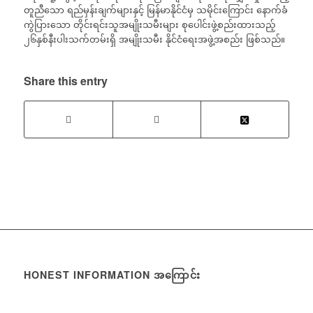
တူညီသော ရည်မှန်းချက်များနှင့် မြန်မာနိုင်ငံမှ သမိုင်းကြောင်း နောက်ခံ
ကွဲပြားသော တိုင်းရင်းသူအမျိုးသမီးများ စုပေါင်းဖွဲ့စည်းထားသည့်
၂၆နှစ်နီးပါးသက်တမ်းရှိ အမျိုးသမီး နိုင်ငံရေးအဖွဲ့အစည်း ဖြစ်သည်။
Share this entry
HONEST INFORMATION အကြောင်း