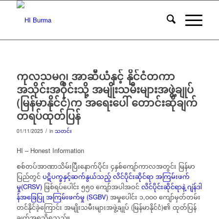
ကုလသမဂ္ဂ၊ အာဆီယံနှင့် နိုင်ငံတကာ
အသိုင်းအဝိုင်းသို့ အမျိုးသမီးများအဖွဲ့ချုပ်
(မြန်မာနိုင်ငံ)က အရေးပေါ် တောင်းဆိုချက်
တရပ်ထုတ်ပြန်
/
01/11/2025
in
သတင်း
HI – Honest Information
စစ်တပ်အာဏာသိမ်းပြီးနောက်ပိုင်း ၄နှစ်ကျော်ကာလအတွင်း မြန်မာ
ပြည်တွင်
ပဋိပက္ခနှင့်ဆက်နွယ်သည့် လိင်ပိုင်းဆိုင်ရာ အကြမ်းဖက်
မှု(CRSV)
ဖြစ်ရပ်ပေါင်း ၅၅၀ ကျော်အပါအဝင်
လိင်ပိုင်းဆိုင်ရာနဲ့ ဂျဲန်ဒါ
န်အခြေပြု အကြမ်းဖက်မှု (SGBV)
အမှုပေါင်း ၁,၀၀၀ ကျော်မှတ်တမ်း
တင်နိုင်ခဲ့ကြောင်း အမျိုးသမီးများအဖွဲ့ချုပ် (မြန်မာနိုင်ငံ)၏ ထုတ်ပြန်
ချက်အရသိရသည်။