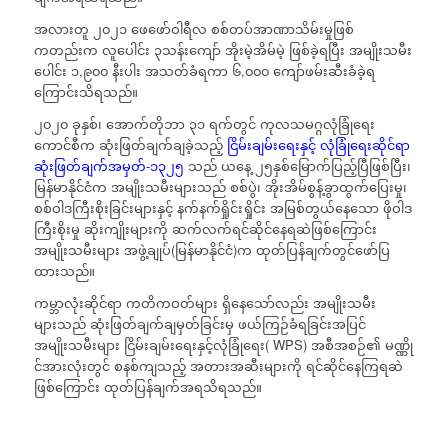
အလားတူ ၂၀၂၁ ဖေဖော်ဝါရီလ စစ်တပ်အာဏာသိမ်းမှုဖြစ်
ကတည်းက လူပေါင်း ၃သန်းကျော် အိုးမဲ့အိမ်မဲ့ ဖြစ်ခဲ့ရပြီး အမျိုးသမီး
ပေါင်း ၁,၉၀၀ နီးပါး အသတ်ခံရကာ ၆,၀၀၀ ကျော်ဖမ်းဆီးခံခဲ့ရ
ကြောင်းသိရသည်။
၂၀၂၀ ခုနှစ်၊ အောက်တိုဘာ ၃၁ ရက်တွင် ကုလသမဂ္ဂလုံခြုံရေး
ကောင်စီက ဆုံးဖြတ်ချက်ချခဲ့သည့်
ငြိမ်းချမ်းရေးနှင့် လုံခြုံရေးဆိုင်ရာ
ဆုံးဖြတ်ချက်အမှတ်-၁၃၂၅
သည် ယနေ့ ၂၅နှစ်မြောက်ပြည့်ပြီဖြစ်ပြီး၊
မြန်မာနိုင်ငံက အမျိုးသမီးများသည် စစ်ပွဲ၊ အိုးအိမ်စွန့်ခွာထွက်ပြေးမှု၊
စစ်ဝါဒကြီးစိုးခြင်းများနှင့် နက်နက်ရှိုင်းရှိုင်း အမြစ်တွယ်နေ‌သော ဖိုဝါဒ
ကြီးစိုးမှု ဆိုးကျိုးများကို ဆက်လက်ရင်ဆိုင်နေရဆဲဖြစ်ကြောင်း
အမျိုးသမီးများ အဖွဲ့ချုပ်(မြန်မာနိုင်ငံ)က ထုတ်ပြန်ချက်တွင်ဖော်ပြ
ထားသည်။
ကမ္ဘာလုံးဆိုင်ရာ ကတိကဝတ်များ ရှိနေသော်လည်း အမျိုးသမီး
များသည် ဆုံးဖြတ်ချက်ချမှတ်ခြင်းမှ ဖယ်ကြဉ်ခံရခြင်းအပြင်
အမျိုးသမီးများ ငြိမ်းချမ်းရေးနှင့်လုံခြုံရေး( WPS) အစီအစဉ်၏ မဏ္ဏို
င်အားလုံးတွင် စနစ်ကျသည့် အတားအဆီးများကို ရင်ဆိုင်နေကြရဆဲ
ဖြစ်ကြောင်း ထုတ်ပြန်ချက်အရသိရသည်။