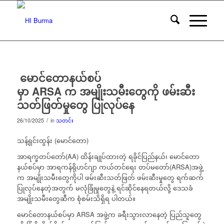
မောင်တောနယ်စပ်
မှာ ARSA က အမျိုးသမီးတွေကို ဖမ်းဆီး
သတ်ဖြတ်မှုတွေ ပြုလုပ်နေ
/
26/10/2025
in
သတင်း
သန့်ရှင်းထွန်း (မောင်တော)
အာရက္ခတပ်တော်(AA) ထိန်းချုပ်ထားတဲ့ ရခိုင်ပြည်နယ်၊ မောင်တော
နယ်စပ်မှာ အာရကန်ရိုဟင်ဂျာ ကယ်တင်ရေး တပ်မတော်(ARSA)အဖွဲ့
က အမျိုးသမီးတွေကိုပါ ဖမ်းဆီးသတ်ဖြတ် ဖမ်းဆီးမှုတွေ ရက်ဆက်
ပြုလုပ်နေတဲ့အတွက် မလုံခြုံမှုတွေနဲ့ ရင်ဆိုင်နေရတယ်လို့ ဒေသခံ
အမျိုးသမီးတွေဆီက စုံစမ်းသိရှိရ ပါတယ်။
မောင်တောနယ်စပ်မှာ ARSA အဖွဲ့က ခရီးသွားလာနေတဲ့ ပြည်သူတွေ