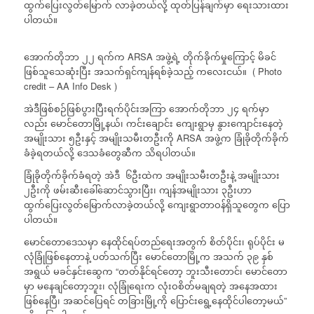
ထွက်ပြေးလွတ်မြောက် လာခဲ့တယ်လို့ ထုတ်ပြန်ချက်မှာ ရေးသားထား
ပါတယ်။
အောက်တိုဘာ ၂၂ ရက်က ARSA အဖွဲ့ရဲ့ တိုက်ခိုက်မှုကြောင့် မိခင်
ဖြစ်သူသေဆုံးပြီး အသက်ရှင်ကျန်ရစ်ခဲ့သည့် ကလေးငယ်။ ( Photo
credit – AA Info Desk )
အဲဒီဖြစ်စဉ်ဖြစ်ပွားပြီးရက်ပိုင်းအကြာ အောက်တိုဘာ ၂၄ ရက်မှာ
လည်း မောင်တောမြို့နယ်၊ ကင်းချောင်း ကျေးရွာမှ နွားကျောင်းနေတဲ့
အမျိုးသား ၅ဦးနှင့် အမျိုးသမီးတဦးကို ARSA အဖွဲ့က ခြုံခိုတိုက်ခိုက်
ခံခဲ့ရတယ်လို့ ဒေသခံတွေဆီက သိရပါတယ်။
ခြုံခိုတိုက်ခိုက်ခံရတဲ့ အဲဒီ ၆ဦးထဲက အမျိုးသမီးတဦးနဲ့ အမျိုးသား
၂ဦးကို ဖမ်းဆီးခေါ်ဆောင်သွားပြီး၊ ကျန်အမျိုးသား ၃ဦးဟာ
ထွက်ပြေးလွတ်မြောက်လာခဲ့တယ်လို့ ကျေးရွာတာဝန်ရှိသူတွေက ပြော
ပါတယ်။
မောင်တောဒေသမှာ နေထိုင်ရပ်တည်ရေးအတွက် စိတ်ပိုင်း၊ ရုပ်ပိုင်း မ
လုံခြုံဖြစ်နေတာနဲ့ ပတ်သက်ပြီး မောင်တောမြို့က အသက် ၃၉ နှစ်
အရွယ် မခင်နှင်းဆွေက “တတ်နိုင်ရင်တော့ ဘူးသီးတောင်၊ မောင်တော
မှာ မနေချင်တော့ဘူး၊ လုံခြုံရေးက လုံးဝစိတ်မချရတဲ့ အနေအထား
ဖြစ်နေပြီ၊ အဆင်ပြေရင် တခြားမြို့ကို ပြောင်းရွေ့နေထိုင်ပါတော့မယ်”