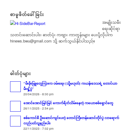
စာမူဖိတ်ခေါ်ခြင်း
အမျိုးသမီး
ရေးဆိုင်ရာ
သတင်းဆောင်းပါး၊ ဓာတ်ပုံ၊ ကဗျာ၊ ကာတွန်းများ ပေးပို့လိုပါက
hinews.bwu@gmail.com
သို့ ဆက်သွယ်နိုင်ပါသည်။
ဓါတ်ပုံများ
“မီးခိုးမြူတွေကြားက ဝမ်းရေး (သို့မဟုတ်) ကယန်းဒေသရဲ့ တောင်ယာ
မီးရှို့ပွဲ”
20/04/2026 - 8:00 pm
အောင်အောင်မြင်မြင် ကောက်ရိတ်သိမ်းနေတဲ့ ကယောစစ်ရှောင်တွေ
26/11/2025 - 2:54 pm
စစ်ကောင်စီ ဦးဆောင်ကျင်းပတဲ့ တောင်ကြီးတန်ဆောင်တိုင်ပွဲ လာရောက်
လည်ပတ်သူနည်းပါး
22/11/2023 - 7:02 pm