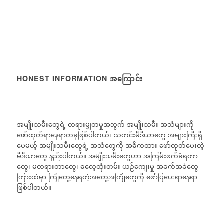
HONEST INFORMATION အကြောင်း
အမျိုးသမီးတွေရဲ့ တရားမျှတမှုအတွက် အမျိုးသမီး အသံများကို
ဖော်ထုတ်ရာနေရာတခုဖြစ်ပါတယ်။ သတင်းမီဒီယာတွေ အများကြီးရှိ
ပေမယ့် အမျိုးသမီးတွေရဲ့ အသံတွေကို အဓိကထား ဖော်ထုတ်ပေးတဲ့
မီဒီယာတွေ နည်းပါတယ်။ အမျိုးသမီးတွေဟာ အကြမ်းဖက်ခံရတာ
တွေ၊ မတရားတာတွေ၊ ဓလေ့ထုံးတမ်း ယဉ်ကျေးမှု အခက်အခဲတွေ
ကြားထဲမှာ ကြုံတွေ့နေရတဲ့အတွေ့အကြုံတွေကို ဖော်ပြပေးရာနေရာ
ဖြစ်ပါတယ်။