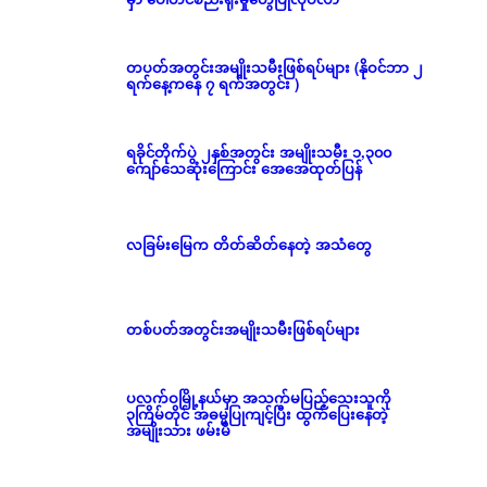
တပတ်အတွင်းအမျိုးသမီးဖြစ်ရပ်များ (နိုဝင်ဘာ ၂
ရက်နေ့ကနေ ၇ ရက်အတွင်း )
ရခိုင်တိုက်ပွဲ ၂နှစ်အတွင်း အမျိုးသမီး ၁,၃၀၀
ကျော်သေဆုံးကြောင်း အေအေထုတ်ပြန်
လခြမ်းမြေက တိတ်ဆိတ်နေတဲ့ အသံတွေ
တစ်ပတ်အတွင်းအမျိုးသမီးဖြစ်ရပ်များ
ပလက်ဝမြို့နယ်မှာ အသက်မပြည့်သေးသူကို
၃ကြိမ်တိုင် အဓမ္မပြုကျင့်ပြီး ထွက်ပြေးနေတဲ့
အမျိုးသား ဖမ်းမိ