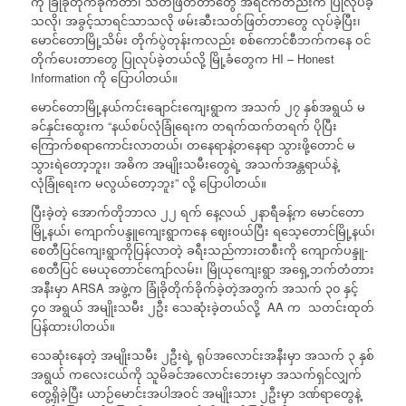
ကို ခြုံခိုတိုက်ခိုက်တာ၊ သတ်ဖြတ်တာတွေ အရင်ကတည်းက ပြုလုပ်ခဲ့
သလို၊ အခွင့်သာရင်သာသလို ဖမ်းဆီးသတ်ဖြတ်တာတွေ လုပ်ခဲ့ပြီး၊
မောင်တောမြို့သိမ်း တိုက်ပွဲတုန်းကလည်း စစ်ကောင်စီဘက်ကနေ ဝင်
တိုက်ပေးတာတွေ ပြုလုပ်ခဲ့တယ်လို့ မြို့ခံတွေက HI – Honest
Information ကို ပြောပါတယ်။
မောင်တောမြို့နယ်ကင်းချောင်းကျေးရွာက အသက် ၂၇ နှစ်အရွယ် မ
ခင်နှင်းထွေးက “နယ်စပ်လုံခြုံရေးက တရက်ထက်တရက် ပိုပြီး
ကြောက်စရာကောင်းလာတယ်၊ တနေရာနဲ့တနေရာ သွားဖို့တောင် မ
သွားရဲတော့ဘူး၊ အဓိက အမျိုးသမီးတွေရဲ့ အသက်အန္တရာယ်နဲ့
လုံခြုံရေးက မလွယ်တော့ဘူး” လို့ ပြောပါတယ်။
ပြီးခဲ့တဲ့ အောက်တိုဘာလ ၂၂ ရက် နေ့လယ် ၂နာရီခန့်က မောင်တော
မြို့နယ်၊ ကျောက်ပန္ဒူကျေးရွာကနေ ဈေးဝယ်ပြီး ရသေ့တောင်မြို့နယ်၊
စေတီပြင်ကျေးရွာကိုပြန်လာတဲ့ ခရီးသည်ကားတစီးကို ကျောက်ပန္ဒူ-
စေတီပြင် မေယုတောင်ကျော်လမ်း၊ မြိုယုကျေးရွာ အရှေ့ဘက်တံတား
အနီးမှာ ARSA အဖွဲ့က ခြုံခိုတိုက်ခိုက်ခဲ့တဲ့အတွက် အသက် ၃၀ နှင့်
၄၀ အရွယ် အမျိုးသမီး ၂ဦး သေဆုံးခဲ့တယ်လို့ AA က သတင်းထုတ်
ပြန်ထားပါတယ်။
သေဆုံးနေတဲ့ အမျိုးသမီး ၂ဦးရဲ့ ရုပ်အလောင်းအနီးမှာ အသက် ၃ နှစ်
အရွယ် ကလေးငယ်ကို သူမိခင်အလောင်းဘေးမှာ အသက်ရှင်လျှက်
တွေ့ရှိခဲ့ပြီး ယာဉ်မောင်းအပါအဝင် အမျိုးသား ၂ဦးမှာ ဒဏ်ရာတွေနဲ့