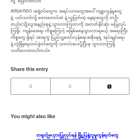
လို့ ပြောပါတယ်။
ARSA/RSO အဖွဲ့ဝင်တွေက အရပ်သားတွေအပေါ် ကျူးလွန်မှုတွေ
နဲ့ ပတ်သက်လို့ တောတောင်ထဲ နဲ့ လူပြတ်တဲ့ နေရာတွေကို တဦး
တည်း(သို့)လူအနည်းစုနဲ့ သွားလာကြတာကို အတတ်နိုင်ဆုံး မပြုလုပ်
ကြဖို့၊ ကျန်းမာရေး ကိစ္စကြောင့် မဖြစ်မနေသွားလာရမယ့် အရေးကြီး
ကိစ္စတွေ ရှိရင် အာရက္ခ ပြည်သူ့တော်လှန်ရေးအစိုးရရဲ့ အုပ်ချုပ်ရေး
နဲ့ လုံခြုံရေးတပ်ဖွဲဝင်တွေကို သတင်းပေးပို့ပြီးမှ သွားလာကြဖို့
သတိပေးထားပါတယ်။
Share this entry
You might also like
တရုတ်မယားပြုလုပ်ရန် မြို့ပြနဲ့လူမှုကွန်ရက်တွေ
မှာ ပေါ်တင်စည်းရုံးမှုတွေပြုလုပ်လာ