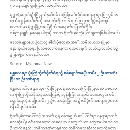
၅၀ ဝန်းကျင် ရှိကြောင်း သိရပါတယ်။
မုံရွာနဲ့ ချောင်းဦးမြို့နယ်နယ်စပ် အမြင့်လမ်းပိုင်းတနေရာမှာ ပြုလုပ်နေ
တဲ့ မီးထွန်းသပိတ်ကို အောက်တိုဘာ ၆ ရက် ည ၇ နာရီခွဲဝန်းကျင်
လောက်မှာ မုံရွာမြို့အခြေစိုက် အနောက်မြောက်တိုင်း
စစ်ဌာနချုပ်(နမခ)မှ ပါရာမို တာက ဗုံးသီးနှစ်လုံး ကြဲချတာဖြစ်ပါတယ်။
ဒေသခံများပေးပို့လာတဲ့ ဓါတ်ပုံတွေမှာ အမျိုးသမီးငယ်တချို့မှာ
ခန္ဓာကိုယ်တွေမှာ ပြတ်တောက်နေကာ ရုတ်တရက် ဘယ်သူဘယ်ဝါလို့
ခွဲခြားဖို့ခက်ခဲနေပါတယ်။
Source – Myanmar Now
မန္တလေးမှာ ဗုံးကြဲတိုက်ခိုက်ခံရလို့ စစ်ရှောင်အမျိုးသမီး ၂ ဦးသေဆုံး
ပြီး ၁၁ ဦးဒဏ်ရာရ
မန္တလေးတိုင်း၊ နွားထိုးကြီးမြို့နယ်နဲ့ ဆားလင်းကြီးမြို့နယ်မှာ စစ်တပ်
က ဗုံးကြဲတိုက်ခိုက်ခဲ့တာကြောင့် ဘုန်းကြီး ကျောင်းဝင်းအတွင်း စစ်
ရှောင်နေတဲ့အမျိုးသမီး ၂ ဦးသေဆုံးပြီး ၁၁ ဦးထိခိုက်ဒဏ်ရာရခဲ့တယ်
လို့ သိရပါတယ်။
ဗုံးထိမှန်တာကြောင့် အသက် ၄၅ နှစ်အရွယ် ဒေါ်ကြင်မှာ နေရာမှာတင်
သေဆုံးပြီး စစ်ဘေးရှောင် ကလေးငယ်တွေ သံဃာ တွေအပါအဝင် ၁၀
ဦးထက်မနည်း ထိခိုက်ဒဏ်ရာရခဲ့ကာ ထိခိုက်သေဆုံးသူတွေကိုတော့