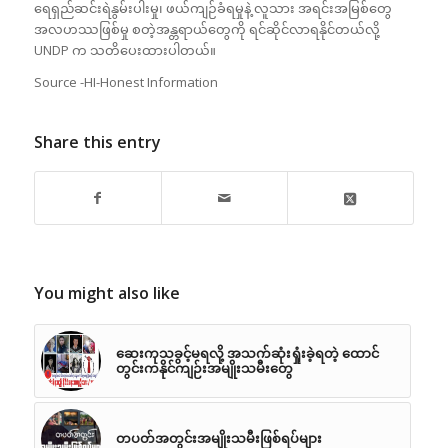
ရေရှည်ဆင်းရဲနွမ်းပါးမှု၊ ဖယ်ကျဉ်ခံရမှုနဲ့ လူသား အရင်းအမြစ်တွေ
အလဟဿဖြစ်မှု စတဲ့အန္တရာယ်တွေကို ရင်ဆိုင်လာရနိုင်တယ်လို့
UNDP က သတိပေးထားပါတယ်။
Source -HI-Honest Information
Share this entry
You might also like
ဆေးကုသခွင့်မရလို့ အသက်ဆုံးရှုံးခဲ့ရတဲ့ ထောင်
တွင်းကနိုင်ကျဉ်းအမျိုးသမီးတွေ
တပတ်အတွင်းအမျိုးသမီးဖြစ်ရပ်များ