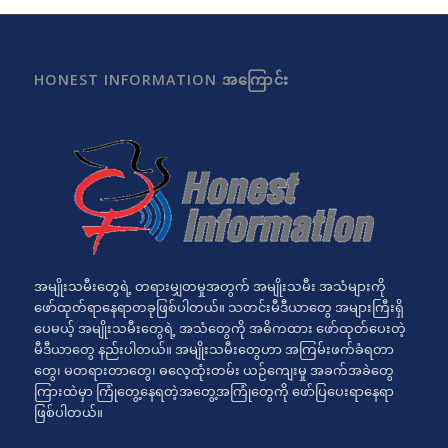
HONEST INFORMATION အကြောင်း
အမျိုးသမီးတွေရဲ့ တရားမျှတမှုအတွက် အမျိုးသမီး အသံများကို
ဖော်ထုတ်ရာနေရာတခုဖြစ်ပါတယ်။ သတင်းမီဒီယာတွေ အများကြီးရှိ
ပေမယ့် အမျိုးသမီးတွေရဲ့ အသံတွေကို အဓိကထား ဖော်ထုတ်ပေးတဲ့
မီဒီယာတွေ နည်းပါတယ်။ အမျိုးသမီးတွေဟာ အကြမ်းဖက်ခံရတာ
တွေ၊ မတရားတာတွေ၊ ဓလေ့ထုံးတမ်း ယဉ်ကျေးမှု အခက်အခဲတွေ
ကြားထဲမှာ ကြုံတွေ့နေရတဲ့အတွေ့အကြုံတွေကို ဖော်ပြပေးရာနေရာ
ဖြစ်ပါတယ်။