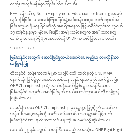
လည်း အလုပ်မရှိနေကြောင်း သိရပါတယ်။
NEET လို့ ခေါ်တဲ့ Not in Employment, Education, or training အလုပ်
လုပ်ကိုင်ခြင်း၊ ပညာသင်ကြားခြင်းနဲ့ သင်တန်း တခုခု တက်ရောက်နေ
ခြင်းတွေမှာ ရှိမနေခြင်းဆိုတဲ့ အခြေအနေက မြန်မာနိုင်ငံတွင်းက လူငယ်
၁၇ ရာခိုင်နှုန်းမှာ ဖြစ်ပေါ် နေပြီး အမျိုးသမီးတွေက အမျိုးသားတွေ
ထက် ၃ ဆ ကျော်ပိုများနေတယ်လို့ UNDP က ဖော်ပြထား ပါတယ်။
Source – DVB
မြန်မာနိုင်ငံအတွက် အောင်မြင်မှုသယ်ဆောင်ပေးမည်ဟု ဘရော်နီကာ
သန္နိဋ္ဌာန်ပြု
ထိုင်းနိုင်ငံ၊ ဘန်ကောက်မြို့မှာ ယှဉ်ပြိုင်ထိုးသတ်ခဲ့တဲ့ ONE MMA
နောက်ဆုံးပြိုင်ပွဲမှာ အောင်လအန်ဆန် အနိုင် ရကာ နှုတ်ဆက်ပွဲအပြီး
ONE Championship ရဲ့နောက်မျိုးဆက်ဖြစ်သူ ဘရော်နီကာက
မြန်မာနိုင်ငံအတွက် အောင်မြင်မှုကို သယ်ဆောင်သွားမယ်လို့ သန္နိဋ္ဌာန်
ပြုခဲ့ပါတယ်။
ဘရော်နီကာက ONE Championship မှာ သူရဲ့စံပြပုဂ္ဂိုလ် အောင်လ
အန်ဆန် အမွေအနှစ်ကို ဆက်သယ်ဆောင်ကာ ကမ္ဘာ့စင်မြင့်ထက်
မြန်မာနိုင်ငံအား မျက်နှာစာသစ် ရေးထိုးပေးမယ်လို့ ဆိုပါတယ်။
အသက် ၂၉ နှစ်အရွယ် ဘရော်နီကာသည် လာမယ့်လ ONE Fight Night