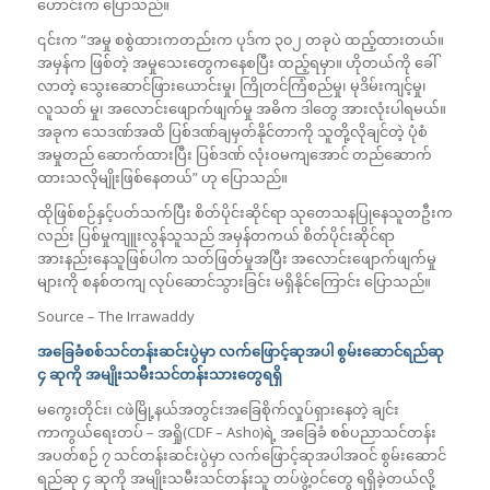
ဟောင်းက ပြောသည်။
၎င်းက “အမှု စစွဲထားကတည်းက ပုဒ်က ၃၀၂ တခုပဲ ထည့်ထားတယ်။
အမှန်က ဖြစ်တဲ့ အမှုသေးတွေကနေစပြီး ထည့်ရမှာ။ ဟိုတယ်ကို ခေါ်
လာတဲ့ သွေးဆောင်ဖြားယောင်းမှု၊ ကြိုတင်ကြံစည်မှု၊ မုဒိမ်းကျင့်မှု၊
လူသတ် မှု၊ အလောင်းဖျောက်ဖျက်မှု အဓိက ဒါတွေ အားလုံးပါရမယ်။
အခုက သေဒဏ်အထိ ပြစ်ဒဏ်ချမှတ်နိုင်တာကို သူတို့လိုချင်တဲ့ ပုံစံ
အမှုတည် ဆောက်ထားပြီး ပြစ်ဒဏ် လုံးဝမကျအောင် တည်ဆောက်
ထားသလိုမျိုးဖြစ်နေတယ်” ဟု ပြောသည်။
ထိုဖြစ်စဉ်နှင့်ပတ်သက်ပြီး စိတ်ပိုင်းဆိုင်ရာ သုတေသနပြုနေသူတဦးက
လည်း ပြစ်မှုကျူးလွန်သူသည် အမှန်တကယ် စိတ်ပိုင်းဆိုင်ရာ
အားနည်းနေသူဖြစ်ပါက သတ်ဖြတ်မှုအပြီး အလောင်းဖျောက်ဖျက်မှု
များကို စနစ်တကျ လုပ်ဆောင်သွားခြင်း မရှိနိုင်ကြောင်း ပြောသည်။
Source – The Irrawaddy
အခြေခံစစ်သင်တန်းဆင်းပွဲမှာ လက်ဖြောင့်ဆုအပါ စွမ်းဆောင်ရည်ဆု
၄ ဆုကို အမျိုးသမီးသင်တန်းသားတွေရရှိ
မကွေးတိုင်း၊ ငဖဲမြို့နယ်အတွင်းအခြေစိုက်လှုပ်ရှားနေတဲ့ ချင်း
ကာကွယ်ရေးတပ် – အရှို(CDF – Asho)ရဲ့ အခြေခံ စစ်ပညာသင်တန်း
အပတ်စဉ် ၇ သင်တန်းဆင်းပွဲမှာ လက်ဖြောင့်ဆုအပါအဝင် စွမ်းဆောင်
ရည်ဆု ၄ ဆုကို အမျိုးသမီးသင်တန်းသူ တပ်ဖွဲ့ဝင်တွေ ရရှိခဲ့တယ်လို့