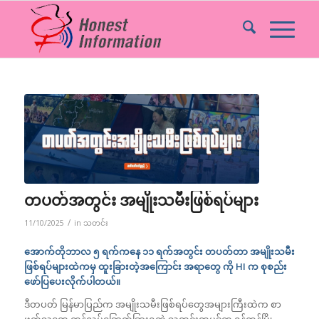
တပတ်အတွင်း အမျိုးသမီးဖြစ်ရပ်များ
/
11/10/2025
in
သတင်း
အောက်တိုဘာလ ၅ ရက်ကနေ ၁၁ ရက်အတွင်း တပတ်တာ အမျိုးသမီး
ဖြစ်ရပ်များထဲကမှ ထူးခြားတဲ့အကြောင်း အရာတွေ ကို
HI
က စုစည်း
ဖော်ပြပေးလိုက်ပါတယ်။
ဒီတပတ် မြန်မာပြည်က အမျိုးသမီးဖြစ်ရပ်တွေအများကြီးထဲက စာ
ဖတ်သူတွေ တုန်လှုပ်ခြောက်ခြားရတဲ့ သတင်းတပုဒ်က ရန်ကုန်မြို့