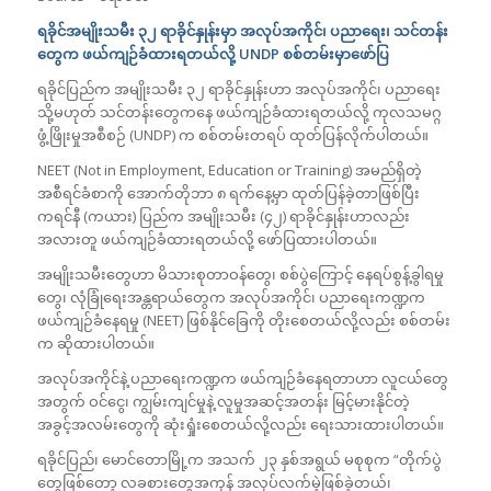
ရခိုင်အမျိုးသမီး ၃၂ ရာခိုင်နှုန်းမှာ အလုပ်အကိုင်၊ ပညာရေး၊ သင်တန်း
တွေက ဖယ်ကျဉ်ခံထားရတယ်လို့
UNDP
စစ်တမ်းမှာဖော်ပြ
ရခိုင်ပြည်က အမျိုးသမီး ၃၂ ရာခိုင်နှုန်းဟာ အလုပ်အကိုင်၊ ပညာရေး
သို့မဟုတ် သင်တန်းတွေကနေ ဖယ်ကျဉ်ခံထားရတယ်လို့ ကုလသမဂ္ဂ
ဖွံ့ဖြိုးမှုအစီစဉ် (UNDP) က စစ်တမ်းတရပ် ထုတ်ပြန်လိုက်ပါတယ်။
NEET (Not in Employment, Education or Training) အမည်ရှိတဲ့
အစီရင်ခံစာကို အောက်တိုဘာ ၈ ရက်နေ့မှာ ထုတ်ပြန်ခဲ့တာဖြစ်ပြီး
ကရင်နီ (ကယား) ပြည်က အမျိုးသမီး (၄၂) ရာခိုင်နှုန်းဟာလည်း
အလားတူ ဖယ်ကျဉ်ခံထားရတယ်လို့ ဖော်ပြထားပါတယ်။
အမျိုးသမီးတွေဟာ မိသားစုတာဝန်တွေ၊ စစ်ပွဲကြောင့် နေရပ်စွန့်ခွါရမှု
တွေ၊ လုံခြုံရေးအန္တရာယ်တွေက အလုပ်အကိုင်၊ ပညာရေးကဏ္ဍက
ဖယ်ကျဉ်ခံနေရမှု (NEET) ဖြစ်နိုင်ခြေကို တိုးစေတယ်လို့လည်း စစ်တမ်း
က ဆိုထားပါတယ်။
အလုပ်အကိုင်နဲ့ ပညာရေးကဏ္ဍက ဖယ်ကျဉ်ခံနေရတာဟာ လူငယ်တွေ
အတွက် ဝင်ငွေ၊ ကျွမ်းကျင်မှုနဲ့ လူမှုအဆင့်အတန်း မြင့်မားနိုင်တဲ့
အခွင့်အလမ်းတွေကို ဆုံးရှုံးစေတယ်လို့လည်း ရေးသားထားပါတယ်။
ရခိုင်ပြည်၊ မောင်တောမြို့က အသက် ၂၃ နှစ်အရွယ် မစုစုက “တိုက်ပွဲ
တွေဖြစ်တော့ လခစားတွေအကုန် အလုပ်လက်မဲ့ဖြစ်ခဲ့တယ်၊