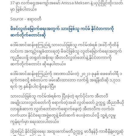
37 မှာ လက်ဝှေ့အကျော်အမော် Anissa Meksen နဲ့ ယှဉ်ပြိုင်ထိုးသတ်
မှာ ဖြစ်ပါတယ်။
Source – ဧရာဝတီ
မိခင်လွတ်မြောက်ရေးအတွက် သားဖြစ်သူ ကင်မ် နိုင်ငံတကာကို
ဆက်တိုက်တောင်းဆို
ဒေါ်အောင်ဆန်းစုကြည်ရဲ့သားငယ်ဖြစ်သူ ကင်မ်အဲရစ် (ခေါ်) ကိုထိန်
လင်းက အကျဉ်းချခံထားရတဲ့ မိခင်ဖြစ်သူ လွတ်မြောက်ရေးအတွက်
ကူ‌ညီပေးဖို့ တရုတ်အစိုးရ၊ အီတလီလွှတ်တော်နဲ့ နိုင်ငံတကာကို
ဆက်တိုက်တောင်း ဆိုနေပါတယ်။
ဒေါ်အောင်ဆန်းစုကြည်ကို အာဏာသိမ်းတဲ့ ၂၀၂၁ ခုနှစ် ဖေ‌ဖော်ဝါရီ ၁
ရက်ကစလို့ စစ်တပ်က ဖမ်းဆီးထားတာ လက်ရှိ အချိန်ထိဆို ၁,၇၁၁
ရက် (၅ နှစ်နီးပါး) ရှိနေပါပြီ။
သားငယ်ဖြစ်သူ ကင်မ်အဲရစ်က ပြီးခဲ့တဲ့ ရက်ပိုင်းက အီတလီ
အမျိုးသားလွှတ်တော်ကို ရောက်တဲ့အခါ လွှတ်တော် ဥက္ကဋ္ဌ အီညာဇီယို
လာရုစ်ဆာက လွှတ်တော်တက်‌ရောက်နေတဲ့ အီတလီက လက်ဝဲ၊
လက်ယာ၊ နိုင်ငံရေးအဖွဲ့တွေနဲ့ မိတ်ဆက် ပေးခဲ့တယ်လို့ သူ့ရဲ့လူမှု
ကွန်ရက်မှာ ရေးထားပါတယ်။
ဒါ့အပြင် နိုင်ငံခြားရေး အထူးကော်မတီဥက္ကဋ္ဌ ဖာဒီနန်ဒို ကာစီနီနဲ့တွေ့ဆုံ