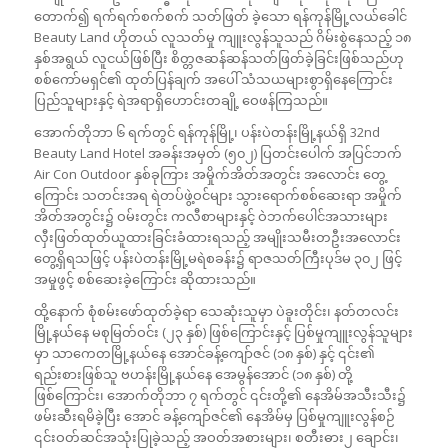
တောက်၍ ရက်ရက်စက်စက် သတ်ဖြတ် ခဲ့သော ရန်ကုန်မြို့လယ်ခေါင်
Beauty Land ဟိုတယ် လူသတ်မှု ကျူးလွန်သူသည် ဂိမ်းစွဲနေသည့် ၁၈
နှစ်အရွယ် လူငယ်ဖြစ်ပြီး စိတ္တဇဆန်ဆန်သတ်ဖြတ်ခဲ့ခြင်းဖြစ်သည်ဟု
စစ်ကော်မရှင်၏ ထုတ်ပြန်ချက် အပေါ် သံသယများစွာရှိနေကြောင်း
ပြည်သူများနှင့် ရဲအရာရှိဟောင်းတချို့ ဝေဖန်ကြသည်။
အောက်တိုဘာ ၆ ရက်တွင် ရန်ကုန်မြို့၊ ပန်းပဲတန်းမြို့နယ်ရှိ 32nd
Beauty Land Hotel အခန်းအမှတ် (၅၀၂) ပြတင်းပေါက် အပြင်ဘက်
Air Con Outdoor နှစ်ခုကြား အမှိုက်အိတ်အတွင်း အလောင်း တွေ့
ကြောင်း သတင်းအရ ရဲတပ်ဖွဲ့ဝင်များ သွားရောက်စစ်ဆေးရာ အမှိုက်
အိတ်အတွင်း၌ ဝမ်းတွင်း ကလီစာများနှင့် ဝဲဘက်ပေါင်အသားများ
လှီးဖြတ်ထုတ်ယူထားခြင်းခံထားရသည့် အမျိုးသမီးတဦးအလောင်း
တွေ့ရှိရသဖြင့် ပန်းပဲတန်းမြို့မရဲစခန်း၌ ရာဇသတ်ကြီးပုဒ်မ ၃၀၂ ဖြင့်
အမှုဖွင့် စစ်ဆေးခဲ့ကြောင်း ဆိုထားသည်။
ထို့နောက် စုံစမ်းဖော်ထုတ်ခဲ့ရာ သေဆုံးသူမှာ ပဲခူးတိုင်း၊ နတ်တလင်း
မြို့နယ်နေ မစုမြတ်ဝင်း (၂၃ နှစ်) ဖြစ်ကြောင်းနှင့် ပြစ်မှုကျူးလွန်သူများ
မှာ သာကေတမြို့နယ်နေ အောင်ခန့်ကျော်ဇင် (၁၈ နှစ်) နှင့် ၎င်း၏
ရည်းစားဖြစ်သူ ဗဟန်းမြို့နယ်နေ အေမွန်အောင် (၁၈ နှစ်) တို့
ဖြစ်ကြောင်း၊ အောက်တိုဘာ ၇ ရက်တွင် ၎င်းတို့၏ နေအိမ်အသီးသီး၌
ဖမ်းဆီးရမိခဲ့ပြီး အောင် ခန့်ကျော်ဇင်၏ နေအိမ်မှ ပြစ်မှုကျူးလွန်စဉ်
၎င်းဝတ်ဆင်အသုံးပြုခဲ့သည့် အဝတ်အစားများ၊ စတီးဓား၂ ချောင်း၊