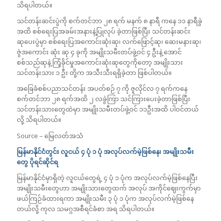
သိရပါတယ်။
သင်တန်းဆင်းပွဲကို စက်တင်ဘာ ၂၈ ရက် မနက် ၈ နာရီ ကနေ ၁၁ နာရီခွဲ
အထိ စစ်ရေးပြအခမ်းအနားနဲ့ပြုလုပ် ခဲ့တာဖြစ်ပြီး သင်တန်းဆင်း
ဆုပေးပွဲမှာ စစ်ရေးပြအကောင်းဆုံးဆု၊ လက်ဖြောင့်ဆု၊ ဆေးမနားဆု၊
ဇွဲအကောင်း ဆုံး ဆု ၄ ခုကို အမျိုးသမီးတပ်ဖွဲ့ဝင် ၄ ဦးနဲ့ အောင်
စစ်သည်ဆုနဲ့ ကြံ့ခိုင်မှုအကောင်းဆုံးဆုတွေကိုတော့ အမျိုးသား
သင်တန်းသား ၁ ဦး တို့က အသီးသီးရရှိခဲ့တာ ဖြစ်ပါတယ်။
အခြေခံစစ်ပညာသင်တန်း အပတ်စဉ် ၇ ကို ဇူလိုင်လ ၇ ရက်ကနေ
စက်တင်ဘာ ၂၈ ရက်အထိ ၂ လခွဲကြာ သင်ကြားပေးခဲ့တာဖြစ်ပြီး
သင်တန်းသားတွေထဲမှာ အမျိုးသမီးတပ်ဖွဲ့ဝင် ၁၁ဦးအထိ ပါဝင်တယ်
လို့ သိရပါတယ်။
Source – မြေလတ်အသံ
မြန်မာနိုင်ငံတွင်း လူငယ် ၄ ပုံ ၁ ပုံ အလုပ်လက်မဲ့ဖြစ်နေ၊ အမျိုးသမီး
တွေ ပိုရင်ဆိုင်ရ
မြန်မာနိုင်ငံမှာရှိတဲ့ လူငယ်တွေရဲ့ ၄ ပုံ ၁ ပုံက အလုပ်လက်မဲ့ဖြစ်နေပြီး
အမျိုးသမီးတွေဟာ အမျိုးသားတွေထက် အလုပ် အကိုင်ဈေးကွက်မှာ
ဖယ်ကြဉ်ခံထားရကာ အမျိုးသမီး ၃ ပုံ ၁ ပုံက အလုပ်လက်မဲ့ဖြစ်နေ
တယ်လို့ ကုလ သမဂ္ဂအစီရင်ခံစာ အရ သိရပါတယ်။