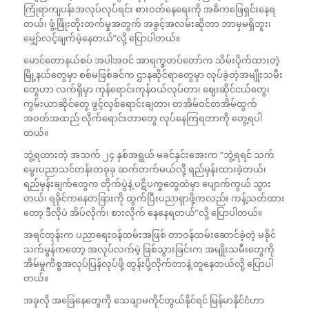
ကြုံရာကျပန်းအလုပ်လုပ်ရင်း စားဝတ်နေရေးကို အဓိကဖြေရှင်းနေရ
တယ်၊ ဖွံ့ဖြိုးတိုးတက်မှုအတွက် အခွင့်အလမ်းဆိုတာ ဘာမှမရှိဘူး၊
မျှော်လင့်ချက်မဲ့နေတယ်”လို့ ပြောပါတယ်။
မောင်တောနယ်စပ် အပါအဝင် အာရက္ခတပ်တော်က သိမ်းပိုက်ထားတဲ့
မြို့နယ်တွေမှာ စစ်မဖြစ်ခင်က ဌာနဆိုင်ရာတွေမှာ လုပ်ခဲ့တဲ့အမျိုးသမီး
တွေဟာ လက်ရှိမှာ ကုန်ရောင်းကုန်ဝယ်လုပ်တာ၊ ဈေးဆိုင်ငယ်တွေ၊
ကွမ်းယာဆိုင်တွေ ဖွင့်လှစ်ရောင်းချတာ၊ တအိမ်ဝင်တအိမ်ထွက်
အဝတ်အထည် လိုက်ရောင်းတာတွေ လုပ်နေကြရတာကို တွေ့ရပါ
တယ်။
ဘွဲ့ရထားတဲ့ အသက် ၂၄ နှစ်အရွယ် မခင်နှင်းအေးက “ဘွဲ့ရရင် သက်
မွေးပညာသင်တန်းတခုခု ဆက်တက်မယ်လို့ ရည်မှန်းထားခဲ့တယ်၊
ရည်မှန်းချက်တွေက တိုက်ပွဲနဲ့ ပဋိပက္ခတွေထဲမှာ ပျောက်ကွယ် သွား
တယ်၊ ရခိုင်ကနေတခြားကို ထွက်ပြီးပညာရှာဖို့ကလည်း ကန့်သတ်ထား
တော့ ဒီလိုပဲ အိပ်လိုက်၊ စားလိုက် နေနေရတယ်”လို့ ပြောပါတယ်။
အရင်တုန်းက ပညာရေးဝန်ထမ်းအဖြစ် တာဝန်ထမ်းဆောင်ခဲ့တဲ့ မခိုင်
သက်မွန်ကတော့ အလုပ်လက်မဲ့ ဖြစ်သွားခြင်းက အမျိုးသမီး‌တွေကို
အိမ်မှုကိစ္စအလုပ်ပြန်လုပ်ဖို့ တွန်းပို့လိုက်တာနဲ့ တူနေတယ်လို့ ပြောပါ
တယ်။
အခုလို အခြေနေတွေကို သေချာမကိုင်တွယ်နိုင်ရင် မြန်မာနိုင်ငံဟာ