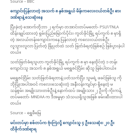
Source – BBC
ကျောင်းပြန်လာတဲ့ အသက် ၈ နှစ်အရွယ် မိန်းကလေးငယ်တစ်ဦး ဓား
ဒဏ်ရာနဲ့ သေဆုံးနေ
ပြီးခဲ့တဲ့ အောက်တိုဘာ ၂ ရက်မှာ တအာင်းတပ်မတော်- PSLF/TNLA
ထိန်းချုပ်ထားတဲ့ ရှမ်းပြည်မြောက်ပိုင်း၊ ကွတ်ခိုင်မြို့ ရပ်ကွက် ၈ မှာရှိ
တဲ့ အလယ်တန်းကျောင်းကနေ ပြန်လာတဲ့ ကလေးငယ်တစ်ဦး
လူသွားလူလာ ပြတ်တဲ့ ခြုံပုတ်ထဲ သတ် ဖြတ်ခံရတဲ့ဖြစ်စဉ် ဖြစ်ပွားခဲ့ပါ
တယ်။
သတ်ဖြတ်ခံရသူဟာ ကွတ်ခိုင်မြို့ ရပ်ကွက် ၈ မှာ နေထိုင်တဲ့ ၁ တန်း
ကျောင်းသူ အသက် ၈ နှစ်အရွယ် မရွှေဇင်ငြိမ်း ဆိုသူ ဖြစ်ပါတယ်။
မရွှေဇင်ငြိမ်း သတ်ဖြတ်ခံရတာနဲ့ ပတ်သက်ပြီး သူမရဲ့ ဖခင်ဖြစ်သူ ကို
ဘိုပြုံးအပါအဝင် ကလေးသေဆုံးတဲ့ အနီးဝန်းကျင်မှာ ရှိနေတဲ့ မ
သန်စွမ်း အမျိုးသားတစ်ဦးနဲ့ နောက်ထပ် အမျိုးသား ၂ ဦးကို ကိုးကန့်
တပ်မတော်- MNDAA က ဒီအမှုမှာ သံသယရှိသူအဖြစ် ဖမ်းဆီးထားပါ
တယ်။
Source – ရွှေဖီမြေ
မင်းတပ်မှာ စစ်တပ်က ဗုံးကြဲလို့ ကျောင်းသူ ၄ ဦးသေဆုံး၊ ၂၀ ဦး
ထိခိုက်ဒဏ်ရာရ