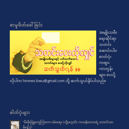
စာမူဖိတ်ခေါ်ခြင်း
အမျိုးသမီး
ရေးဆိုင်ရာ
သတင်း
ဆောင်းပါး၊
ဓာတ်ပုံ၊
ကဗျာ၊
ကာတွန်း
များ ပေးပို့
လိုပါက
hinews.bwu@gmail.com
သို့ ဆက်သွယ်နိုင်ပါသည်။
ဓါတ်ပုံများ
“မီးခိုးမြူတွေကြားက ဝမ်းရေး (သို့မဟုတ်) ကယန်းဒေသရဲ့ တောင်ယာ
မီးရှို့ပွဲ”