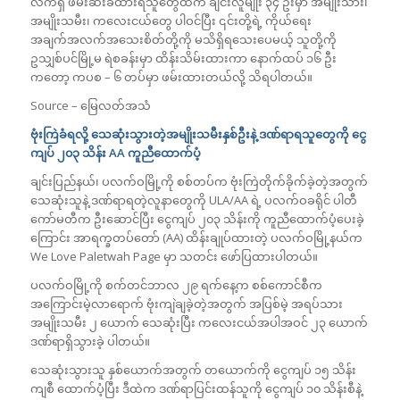
လက်ရှိ ဖမ်းဆီးခံထားရသူတွေထဲက ချင်းလူမျိုး ၃၄ ဦးမှာ အမျိုးသား၊
အမျိုးသမီး၊ ကလေးငယ်တွေ ပါဝင်ပြီး ၎င်းတို့ရဲ့ ကိုယ်ရေး
အချက်အလက်အသေးစိတ်တို့ကို မသိရှိရသေးပေမယ့် သူတို့ကို
ဥသျှစ်ပင်မြို့မ ရဲစခန်းမှာ ထိန်းသိမ်းထားကာ နောက်ထပ် ၁၆ ဦး
ကတော့ ကပစ – ၆ တပ်မှာ ဖမ်းထားတယ်လို့ သိရပါတယ်။
Source – မြေလတ်အသံ
ဗုံးကြဲခံရလို့ သေဆုံးသွားတဲ့အမျိုးသမီးနှစ်ဦးနဲ့ ဒဏ်ရာရသူတွေကို ငွေ
ကျပ် ၂၀၃ သိန်း
AA
ကူညီထောက်ပံ့
ချင်းပြည်နယ်၊ ပလက်ဝမြို့ကို စစ်တပ်က ဗုံးကြဲတိုက်ခိုက်ခဲ့တဲ့အတွက်
သေဆုံးသူနဲ့ ဒဏ်ရာရတဲ့လူနာတွေကို ULA/AA ရဲ့ ပလက်ဝခရိုင် ပါတီ
ကော်မတီက ဦးဆောင်ပြီး ငွေကျပ် ၂၀၃ သိန်းကို ကူညီထောက်ပံ့ပေးခဲ့
ကြောင်း အာရက္ခတပ်တော် (AA) ထိန်းချုပ်ထားတဲ့ ပလက်ဝမြို့နယ်က
We Love Paletwah Page မှာ သတင်း ဖော်ပြထားပါတယ်။
ပလက်ဝမြို့ကို စက်တင်ဘာလ ၂၉ ရက်နေ့က စစ်ကောင်စီက
အကြောင်းမဲ့လာရောက် ဗုံးကျဲချခဲ့တဲ့အတွက် အပြစ်မဲ့ အရပ်သား
အမျိုးသမီး ၂ ယောက် သေဆုံးပြီး ကလေးငယ်အပါအဝင် ၂၃ ယောက်
ဒဏ်ရာရှိသွားခဲ့ ပါတယ်။
သေဆုံးသွားသူ နှစ်‌ယောက်အတွက် တယောက်ကို ငွေကျပ် ၁၅ သိန်း
ကျစီ ထောက်ပံ့ပြီး ဒီထဲက ဒဏ်ရာပြင်းထန်သူကို ငွေကျပ် ၁၀ သိန်းစီနဲ့