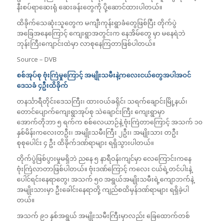
နီးစပ်ရာဆေးရုံ ဆေးခန်းတွေကို ပို့ဆောင်ထားပါတယ်။
ထိခိုက်သေဆုံးသူတွေက မကျီးကုန်းရွာခံတွေဖြစ်ပြီး တိုက်ပွဲ
အခြေအနေကြောင့် ကျေးရွာအတွင်းက နေအိမ်တွေ မှာ မနေရဲဘဲ
ဘုန်းကြီးကျောင်းထဲမှာ လာစုနေကြတာဖြစ်ပါတယ်။
Source – DVB
စစ်အုပ်စု ဗုံးကြဲမှုကြောင့် အမျိုးသမီးနဲ့ကလေးငယ်တွေအပါအဝင်
ဒေသခံ ၄ဦးထိခိုက်
တနင်္သာရီတိုင်းဒေသကြီး၊ ထားဝယ်ခရိုင်၊ သရက်ချောင်းမြို့နယ်၊
တောင်ပျောက်ကျေးရွာအုပ်စု သဲချောင်းကြီး ကျေးရွာမှာ
အောက်တိုဘာ ၅ ရက်က စစ်လေယာဉ်နဲ့ ဗုံးကြဲတာကြောင့် အသက် ၁၀
နှစ်မိန်းကလေးတဦး၊ အမျိုးသမီးကြီး ၂ဦး၊ အမျိုးသား တဦး
စုစုပေါင်း ၄ ဦး ထိခိုက်ဒဏ်ရာများ ရရှိသွားပါတယ်။
တိုက်ပွဲဖြစ်ပွားမှုမရှိဘဲ ညနေ ၅ နာရီဝန်းကျင်မှာ လေကြောင်းကနေ
ဗုံးကြဲလာတာဖြစ်ပါတယ်။ ဗုံးဒဏ်ကြောင့် ကလေး ငယ်ရဲ့တင်ပါးနဲ့
ပေါင်ရင်းနေရာတွေ၊ အသက် ၅၀ အရွယ်အမျိုးသမီးရဲ့ကျောဘက်နဲ့
အမျိုးသားမှာ ဦးခေါင်းနေရာတို့ ကျည်စထိမှန်ဒဏ်ရာများ ရရှိခဲ့ပါ
တယ်။
အသက် ၉၁ နှစ်အရွယ် အမျိုးသမီးကြီးမှာလည်း ခြေထောက်တစ်