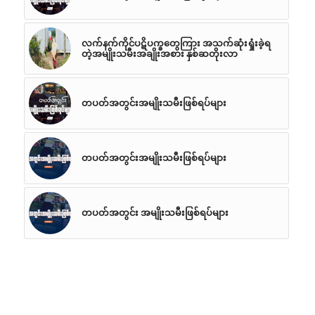
လက်နက်ကိုင်ပဋိပက္ခတွေကြား အသက်ဆုံးရှုံးခဲ့ရ
တဲ့အမျိုးသမီးအချိုးအစား နှစ်ဆတိုးလာ
တပတ်အတွင်းအမျိုးသမီးဖြစ်ရပ်များ
တပတ်အတွင်းအမျိုးသမီးဖြစ်ရပ်များ
တပတ်အတွင်း အမျိုးသမီးဖြစ်ရပ်များ