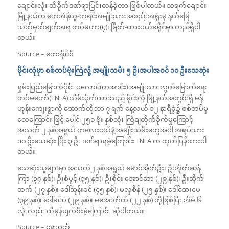
ချောင်းလုံး ထိခိုက်ဒဏ်ရာပြင်းထန်ခဲ့တာ ဖြစ်ပါတယ်။ သရက်ချောင်း
မြို့နယ်က ကေအဲန်ယူ-ကရင်အမျိုးသားအစည်းအရုံးမှ နယ်မြေ
သတ်မှတ်ချက်အရ တပ်မဟာ(၄)၊ မြိတ်-ထားဝယ်ခရိုင်မှာ တည်ရှိပါ
တယ်။
Source – ကေအိုင်စီ
မိုင်းလုံမှာ စစ်တပ်ဗုံးကြဲလို့ အမျိုးသမီး ၅ ဦးအပါအဝင် ၁၀ ဦးသေဆုံး
ရှမ်းပြည်မြောက်ပိုင်း ပလောင်(တအာင်း) အမျိုးသားလွတ်မြောက်ရေး
တပ်မတော်(TNLA) သိမ်းပိုက်ထားသည့် မိုင်းလုံ မြို့နယ်အတွင်းရှိ မန်
ဟုန်းကျေးရွာကို အောက်တိုဘာ ၇ ရက် နေ့လယ် ၁၂ နာရီခွဲ၌ စစ်တပ်မှ
လေကြောင်း ဖြင့် ပေါင် ၂၅၀ ဗုံး နှစ်လုံး ကြဲချတိုက်ခိုက်မှုကြောင့်
အသက် ၂ နှစ်အရွယ် ကလေးငယ်နဲ့ အမျိုးသမီးတွေအပါ အရပ်သား
၁၀ ဦးသေဆုံး ပြီး ၃ ဦး ဒဏ်ရာရခဲ့ကြောင်း TNLA က ထုတ်ပြန်ထားပါ
တယ်။
သေဆုံးသူများမှာ အသက်၂ နှစ်အရွယ် မောင်အိုက်ဦး၊ ဦးအိုက်ဆန်
ကြာ (၃၇ နှစ်)၊ ဦးစံပွင့် (၃၅ နှစ်)၊ ဦးစိုင်း အောင်ဆာ (၂၉ နှစ်)၊ ဦးအိုက်
ထက် (၂၇ နှစ်)၊ ဒေါ်အုန်းခင် (၄၅ နှစ်)၊ မလှစိန် (၂၅ နှစ်)၊ ဒေါ်အေးမေ
(၃၉ နှစ်)၊ ဒေါ်ခင်ပ (၂၉ နှစ်)၊ မအေးတိတ် (၂၂ နှစ်) တို့ဖြစ်ပြီး အိမ် ၆
လုံးလည်း ထိမှန်ပျက်စီးခဲ့ကြောင်း ဆိုပါတယ်။
Source – ဧရာဝတီ