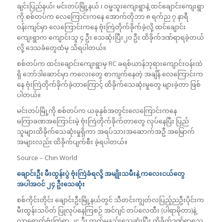
ချင်းပြည်နယ်၊ မင်းတပ်မြို့နယ် ၊ ဝမ္မသူးကျေးရွာနဲ့ ထင်ချောင်းကျေးရွာ
ကို စစ်တပ်က လေကြောင်းကနေ အောက်တိုဘာ ၈ ရက်ည ၇ နာရီ
ဝန်းကျင်မှာ လေကြောင်းကနေ ဗုံးကြဲတိုက်ခိုက်ခဲ့လို့ ထင်ချောင်း
ကျေးရွာက ကျောင်းသူ ၄ ဦး သေဆုံးပြီး၂၀ ဦး ထိခိုက်ဒဏ်ရာရခဲ့တယ်
လို့ ဒေသခံတွေထံမှ သိရပါတယ်။
စစ်တပ်က ထင်းချောင်းကျေးရွာမှ RC ခရစ်ယာန်ဘုရားကျောင်းဝန်းထဲ
ရှိ ဘော်ဒါဆောင်မှာ ကလေးတွေ စာကျက်နေတဲ့ အချိန် လေကြောင်းက
နေ ဗုံးကြဲတိုက်ခိုက်ခဲ့တာကြောင့် ထိခိုက်သေဆုံးမှုတွေ များခဲ့တာ ဖြစ်
ပါတယ်။
မင်းတပ်မြို့ကို စစ်တပ်က ယခုနှစ်အတွင်းလေကြောင်းကနေ
မကြာခဏအကြောင်းမဲ့ ဗုံးကြဲတိုက်ခိုက်တာတွေ လုပ်နေပြီး ပြည်
သူများထိခိုက်သေဆုံးမှုရှိကာ အရပ်သားအဆောက်အဦ အမြောက်
အများလည်း ထိခိုက်ပျက်စီး ခဲ့ရပါတယ်။
Source – Chin World
ချောင်းဦး မီးထွန်းပွဲ ဗုံးကြဲခံရလို့ အမျိုးသမီးနဲ့ ကလေးငယ်တွေ
အပါအဝင် ၂၄ ဦးသေဆုံး
စစ်ကိုင်းတိုင်း ချောင်းဦးမြို့နယ်တွင် သီတင်းကျွတ်လပြည့်ညဦးပိုင်းက
မီးထွန်းသပိတ် ပြုလုပ်နေကြစဉ် အင်ဂျင် တပ်လေထီး (ပါရာမိုတာ)နဲ့
လာရောက်ဗုံးကြဲရာ ၂၄ ဦး ထက်မနည်းသေဆုံးပြီး ထိခိုက်ဒဏ်ရာရသူ