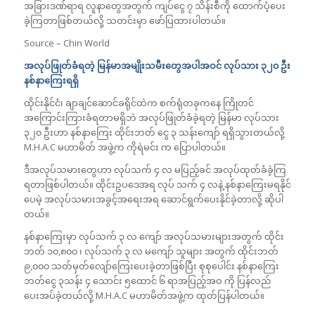
အခြားဒဏ်ရာရ လူနာတွေအတွက် ကျပ်ငွေ ၇ သိန်းစီကို ထောက်ပံ့ပေး
ခဲ့ကြတာဖြစ်တယ်လို့ သတင်းမှာ ဖော်ပြထားပါတယ်။
Source – Chin World
အလုပ်ဖြုတ်ခံရတဲ့ မြန်မာအမျိုးသမီးတွေအပါအဝင် လုပ်သား ၃၂၀ ဦး
နစ်နာကြေးရရှိ
ထိုင်းနိုင်ငံ၊ ချာချင်ဆောင်ခရိုင်ထဲက စက်ရုံတခုကနေ ကြိုတင်
အကြောင်းကြားခံရတာမရှိဘဲ အလုပ်ဖြုတ်ခံခဲ့ရတဲ့ မြန်မာ လုပ်သား
၃၂၀ ဦးဟာ နစ်နာကြေး ထိုင်းဘတ် ငွေ ၃ သန်းကျော် ရရှိသွားတယ်လို့
M.H.A.C မဟာမိတ် အဖွဲ့က ကိုရဲမင်း က ပြောပါတယ်။
ဒီအလုပ်သမားတွေဟာ လုပ်သက် ၄ လ မပြည့်ခင် အလုပ်ထုတ်ခံခဲ့ကြ
ရတာဖြစ်ပါတယ်။ ထိုင်းဥပဒေအရ လုပ် သက် ၄ လနဲ့ နစ်နာကြေးမရနိုင်
ပေမဲ့ အလုပ်သမားအခွင့်အရေးအရ ဆောင်ရွက်ပေးနိုင်ခဲ့တာလို့ ဆိုပါ
တယ်။
နစ်နာကြေးမှာ လုပ်သက် ၃ လ ကျော် အလုပ်သမားများအတွက် ထိုင်း
ဘတ် ၁၀,၈၀၀ ၊ လုပ်သက် ၃ လ မကျော် သူများ အတွက် ထိုင်းဘတ်
၉,၀၀၀ သတ်မှတ်လျော်ကြေးပေးခဲ့တာဖြစ်ပြီး စုစုပေါင်း နစ်နာကြေး
ဘတ်ငွေ ၃သန်း ၄ သောင်း ၅ထောင် ၆ ရာအပြည့်အဝ ကို ပြန်လည်
ပေးအပ်ခဲ့တယ်လို့ M.H.A.C မဟာမိတ်အဖွဲ့က ထုတ်ပြန်ပါတယ်။