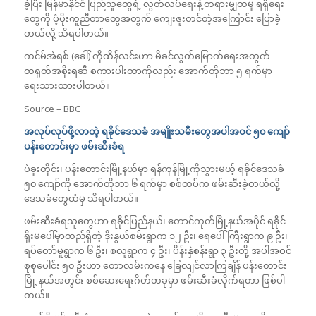
ခဲ့ပြီး မြန်မာနိုင်ငံ ပြည်သူတွေရဲ့ လွတ်လပ်ရေးနဲ့ တရားမျှတမှု ရရှိရေး
တွေကို ပံ့ပိုးကူညီတာတွေအတွက် ကျေးဇူးတင်တဲ့အကြောင်း ပြောခဲ့
တယ်လို့ သိရပါတယ်။
ကင်မ်အဲရစ် (ခေါ်) ကိုထိန်လင်းဟာ မိခင်လွတ်မြောက်‌ရေးအတွက်
တရုတ်အစိုးရဆီ စကားပါးတာကိုလည်း အောက်တိုဘာ ၅ ရက်မှာ
ရေးသားထားပါတယ်။
Source – BBC
အလုပ်လုပ်ဖို့လာတဲ့ ရခိုင်ဒေသခံ အမျိုးသမီးတွေအပါအဝင် ၅၀ ကျော်
ပန်းတောင်းမှာ ဖမ်းဆီးခံရ
ပဲခူးတိုင်း၊ ပန်းတောင်းမြို့နယ်မှာ ရန်ကုန်မြို့ကိုသွားမယ့် ရခိုင်ဒေသခံ
၅၀ ကျော်ကို အောက်တိုဘာ ၆ ရက်မှာ စစ်တပ်က ဖမ်းဆီးခဲ့တယ်လို့
ဒေသခံတွေထံမှ သိရပါတယ်။
ဖမ်းဆီးခံရသူတွေဟာ ရခိုင်ပြည်နယ်၊ တောင်ကုတ်မြို့နယ်အပိုင် ရခိုင်
ရိုးမပေါ်မှာတည်ရှိတဲ့ ဒိုးနွယ်စမ်းရွာက ၁၂ ဦး၊ ရေပေါ်ကြီးရွာက ၉ ဦး၊
ရပ်တော်မူရွာက ၆ ဦး၊ စလူရွာက ၄ ဦး၊ ပိန်းနှဲစန်းရွာ ၃ ဦးတို့ အပါအဝင်
စုစုပေါင်း ၅၀ ဦးဟာ တောလမ်းကနေ ခြေလျင်လာကြချိန် ပန်းတောင်း
မြို့ နယ်အတွင်း စစ်ဆေးရေးဂိတ်တခုမှာ ဖမ်းဆီးခံလိုက်ရတာ ဖြစ်ပါ
တယ်။