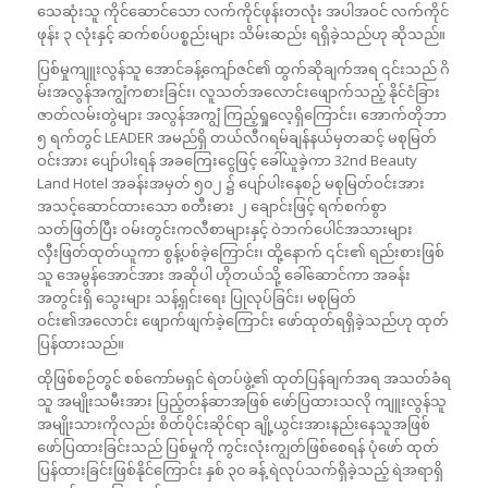
သေဆုံးသူ ကိုင်ဆောင်သော လက်ကိုင်ဖုန်းတလုံး အပါအဝင် လက်ကိုင်
ဖုန်း ၃ လုံးနှင့် ဆက်စပ်ပစ္စည်းများ သိမ်းဆည်း ရရှိခဲ့သည်ဟု ဆိုသည်။
ပြစ်မှုကျူးလွန်သူ အောင်ခန့်ကျော်ဇင်၏ ထွက်ဆိုချက်အရ ၎င်းသည် ဂိ
မ်းအလွန်အကျွံကစားခြင်း၊ လူသတ်အလောင်းဖျောက်သည့် နိုင်ငံခြား
ဇာတ်လမ်းတွဲများ အလွန်အကျွံ ကြည့်ရှုလေ့ရှိကြောင်း၊ အောက်တိုဘာ
၅ ရက်တွင် LEADER အမည်ရှိ တယ်လီဂရမ်ချန်နယ်မှတဆင့် မစုမြတ်
ဝင်းအား ပျော်ပါးရန် အခကြေးငွေဖြင့် ခေါ်ယူခဲ့ကာ 32nd Beauty
Land Hotel အခန်းအမှတ် ၅၀၂ ၌ ပျော်ပါးနေစဉ် မစုမြတ်ဝင်းအား
အသင့်ဆောင်ထားသော စတီးဓား ၂ ချောင်းဖြင့် ရက်စက်စွာ
သတ်ဖြတ်ပြီး ဝမ်းတွင်းကလီစာများနှင့် ဝဲဘက်ပေါင်အသားများ
လှီးဖြတ်ထုတ်ယူကာ စွန့်ပစ်ခဲ့ကြောင်း၊ ထို့နောက် ၎င်း၏ ရည်းစားဖြစ်
သူ အေမွန်အောင်အား အဆိုပါ ဟိုတယ်သို့ ခေါ်ဆောင်ကာ အခန်း
အတွင်းရှိ သွေးများ သန့်ရှင်းရေး ပြုလုပ်ခြင်း၊ မစုမြတ်
ဝင်း၏အလောင်း ဖျောက်ဖျက်ခဲ့ကြောင်း ဖော်ထုတ်ရရှိခဲ့သည်ဟု ထုတ်
ပြန်ထားသည်။
ထိုဖြစ်စဉ်တွင် စစ်ကော်မရှင် ရဲတပ်ဖွဲ့၏ ထုတ်ပြန်ချက်အရ အသတ်ခံရ
သူ အမျိုးသမီးအား ပြည့်တန်ဆာအဖြစ် ဖော်ပြထားသလို ကျူးလွန်သူ
အမျိုးသားကိုလည်း စိတ်ပိုင်းဆိုင်ရာ ချို့ယွင်းအားနည်းနေသူအဖြစ်
ဖော်ပြထားခြင်းသည် ပြစ်မှုကို ကွင်းလုံးကျွတ်ဖြစ်စေရန် ပုံဖော် ထုတ်
ပြန်ထားခြင်းဖြစ်နိုင်ကြောင်း နှစ် ၃၀ ခန့် ရဲလုပ်သက်ရှိခဲ့သည့် ရဲအရာရှိ