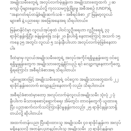
အမျိုးသမီးတွေရဲ့ အလုပ်လက်မဲ့နှုန်းက အမျိုးသားတွေထက် ၂ ဆ
ကျော် ပိုများနေတယ်လို့ ကုလသမဂ္ဂဖွံ့ဖြိုးမှု အစီအစဉ် (UNDP)ရဲ့
“အနာဂတ်ရပ်တန့်ခံမျိုးဆက်သစ် – အစီရင်ခံစာ ၂)” မြန်မာ့လူငယ်
များ၏ နဲ့ ပညာရေး အခြေအနေအရ သိရပါတယ်။
မြန်မာနိုင်ငံမှာ လူငယ်အုပ်စုထဲ ပါဝင်သူဦးရေဟာ လူဦးရေရဲ့ ၃၃
ရာခိုင်နှုန်းရှိပြီး ခန့်မှန်းခြေ သန်း ၂၀ နီးပါးရှိ နေတာကြောင့် အသက် ၁၅
ကနေ ၃၅ အတွင်း လူငယ် ၅ သန်းနီးပါးဟာ အလုပ်လက်မဲ့ဖြစ်နေတာ
ပါ။
ဒီထဲမှာမှ လူငယ်အမျိုးသမီးတွေရဲ့ အလုပ်အကိုင်ရရှိမှုနှုန်းတွေ ဝင်ငွေ
ရရှိမှုနှုန်းတွေက အမျိုးသားတွေနဲ့နှိုင်းယှဉ် ရင် လျော့ကျနေတာကိုတွေ့
ရှိရကြောင်း အစီရင်ခံစာအရ သိရပါတယ်၊
ပျမ်းမျှအားဖြင့် အမျိုးသမီးတွေရဲ့ ဝင်ငွေက အမျိုးသားတွေထက် ၂၂
ရာခိုင်နှုန်းလောက် လျော့နည်းနေတာကို လည်း သိရပါတယ်။
အစီရင်ခံစာထဲမှာတော့ အလုပ်လက်မဲ့လူငယ်အမျိုးသမီး သုံးပုံ ၂ ပုံ
နီးပါးက မိသားစုစောင့်ရှောက်ရေး အိမ်တွင်း တာဝန်တွေကို ယူထားရ
ပြီး ပညာဆက်လက်သင်ကြားနိုင်မှုနှုန်းကလည်း ၂၅ ရာခိုင်နှုန်းသာရှိ
တယ်လို့ ဆိုပါတယ်။
အထက်တန်းပညာ ပြီးဆုံးထားသူ အမျိုးသမီး ၄၀ ရာခိုင်နှုန်းက အလုပ်
မရှိနေသလို အတန်းပညာနည်းပါးသူ‌ အမျိုးသမီး ၂၇ ရာခိုင်နှုန်းမှာ