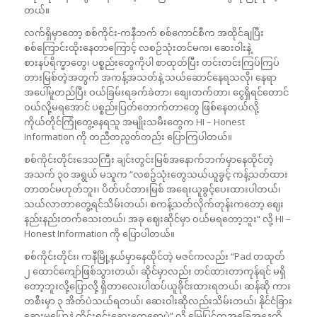
တယ်။
လက်ရှိမှာတော့ စစ်ကိုင်း-ကနီဘက် စစ်ကောင်စီက အထိုင်ချပြီး
စစ်ကြောင်းထိုးနေတာကြောင့် လစဉ်သုံးတင်မက၊ ဆေးဝါးနဲ့
စားနပ်ရိက္ခာတွေ၊ ပစ္စည်းတွေကိုပါ စာထုတ်ပြီး တင်းတင်းကြပ်ကြပ်
တားမြစ်တဲ့အတွက် အကန့်အသတ်နဲ့ သယ်ဆောင်နေရသလို၊ နေရာ
အပေါ်မူတည်ပြီး ဝယ်ခြမ်းရခက်ခဲတာ၊ စျေးတက်တာ၊ ငွေရှိရင်တောင်
ဝယ်လို့မရအောင် ပစ္စည်းပြတ်တောက်တာတွေ ဖြစ်နေတယ်လို့
ကိုယ်တိုင်ကြုံတွေ့နေရသူ အမျိုးသမီးတွေက HI – Honest
Information ကို တညီတညွတ်တည်း ပြောကြပါတယ်။
စစ်ကိုင်းတိုင်းဒေသကြီး ချင်းတွင်းမြစ်အနောက်ဘက်မှာနေထိုင်တဲ့
အသက် ၃၀ အရွယ် မသူက “လစဥ်သုံးတွေသယ်ယူခွင့် ကန့်သတ်ထား
တာတင်မဟုတ်ဘူး၊ ပိတ်ပင်တားမြစ် အရေးယူခွင့်ပေးထားပါတယ်၊
သယ်လာတာတွေ့ရင်သိမ်းတယ်၊ စကန့်သတ်လိုက်တုန်းကတော့ ဈေး
နည်းနည်းတက်သေးတယ်၊ အခု ဈေးဆိုင်မှာ ဝယ်မရတော့ဘူး“ လို့ HI –
Honest Information ကို ပြောပါတယ်။
စစ်ကိုင်းတိုင်း၊ ကနီမြို့နယ်မှာနေထိုင်တဲ့ မဇင်ကလည်း “Pad တထုတ်
၂ ထောင်ကျော်ဖြစ်သွားတယ်၊ ဆိုင်မှာလည်း တင်ထားတာကုန်ရင် မရှိ
တော့ဘူးလို့ပြောလို့ ရှိတာလေးပါထပ်ယူခိုင်းထားရတယ်၊ ဆန်ဆို ကား
တစီးမှာ ၃ အိတ်ပဲသယ်ရတယ်၊ ဆေးဝါးဆိုလည်းသိမ်းတယ်၊ နိုင်ငံခြား
ဆေးမပြောနဲ့ တိုင်းရင်းဆေးတွေရောပဲ” လို့ မြေပြင်ကအခြေအနေကို