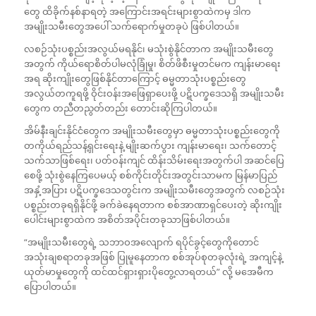
တွေ ထိခိုက်နစ်နာရတဲ့ အကြောင်းအရင်းများစွာထဲကမှ ဒါက
အမျိုးသမီးတွေအပေါ် သက်ရောက်မှုတခုပဲ ဖြစ်ပါတယ်။
လစဉ်သုံးပစ္စည်းအလွယ်မရနိုင်၊ မသုံးစွဲနိုင်တာက အမျိုးသမီးတွေ
အတွက် ကိုယ်ရောစိတ်ပါမလုံခြုံမှု၊ စိတ်ဖိစီးမှုတင်မက ကျန်းမာရေး
အရ ဆိုးကျိုးတွေဖြစ်နိုင်တာကြောင့် ဓမ္မတာသုံးပစ္စည်းတွေ
အလွယ်တကူရဖို့ ဝိုင်းဝန်းအဖြေရှာပေးဖို့ ပဋိပက္ခဒေသရှိ အမျိုးသမီး
တွေက တညီတညွတ်တည်း တောင်းဆိုကြပါတယ်။
အိမ်နီးချင်းနိုင်ငံတွေက အမျိုးသမီးတွေမှာ ဓမ္မတာသုံးပစ္စည်းတွေကို
တကိုယ်ရည်သန့်ရှင်းရေးနဲ့ မျိုးဆက်ပွား ကျန်းမာရေး၊ သက်တောင့်
သက်သာဖြစ်ရေး၊ ပတ်ဝန်းကျင် ထိန်းသိမ်းရေးအတွက်ပါ အဆင်ပြေ
စေဖို့ သုံးစွဲနေကြပေမယ့် စစ်ကိုင်းတိုင်းအတွင်းသာမက မြန်မာပြည်
အနှံ့အပြား ပဋိပက္ခဒေသတွင်းက အမျိုးသမီးတွေအတွက် လစဉ်သုံး
ပစ္စည်းတခုရရှိနိုင်ဖို့ ခက်ခဲနေရတာက စစ်အာဏာရှင်ပေးတဲ့ ဆိုးကျိုး
ပေါင်းများစွာထဲက အစိတ်အပိုင်းတခုသာဖြစ်ပါတယ်။
“အမျိုးသမီးတွေရဲ့ သဘာဝအလျောက် ရပိုင်ခွင့်တွေကိုတောင်
အသုံးချစရာတခုအဖြစ် ပြုမူနေတာက စစ်အုပ်စုတခုလုံးရဲ့ အကျင့်နဲ့
ယုတ်မာမှုတွေကို ထင်ထင်ရှားရှားပိုတွေ့လာရတယ်” လို့ မအေမီက
ပြောပါတယ်။