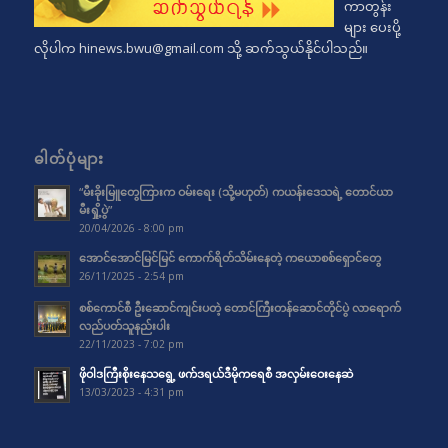
ကာတွန်း
များ ပေးပို့
လိုပါက
hinews.bwu@gmail.com
သို့ ဆက်သွယ်နိုင်ပါသည်။
ဓါတ်ပုံများ
“မီးခိုးမြူတွေကြားက ဝမ်းရေး (သို့မဟုတ်) ကယန်းဒေသရဲ့ တောင်ယာ
မီးရှို့ပွဲ”
20/04/2026 - 8:00 pm
အောင်အောင်မြင်မြင် ကောက်ရိတ်သိမ်းနေတဲ့ ကယောစစ်ရှောင်တွေ
26/11/2025 - 2:54 pm
စစ်ကောင်စီ ဦးဆောင်ကျင်းပတဲ့ တောင်ကြီးတန်ဆောင်တိုင်ပွဲ လာရောက်
လည်ပတ်သူနည်းပါး
22/11/2023 - 7:02 pm
ဖိုဝါဒကြီးစိုးနေသရွေ့ ဖက်ဒရယ်ဒီမိုကရေစီ အလှမ်းဝေးနေဆဲ
13/03/2023 - 4:31 pm