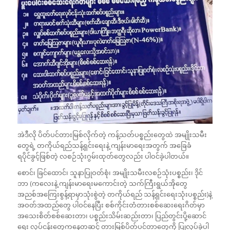
အဲဒီလို ပိတ်ပင်တားမြစ်လိုက်တဲ့ ကန့်သတ်ပစ္စည်းတွေထဲ အမျိုးသမီး
တွေရဲ့ တကိုယ်ရည်သန့်ရှင်းရေးနဲ့ ကျန်းမာရေးအတွက် အခြေခံ
ရပိုင်ခွင့်ဖြစ်တဲ့ လစဉ်သုံးဂွမ်းထုတ်တွေလည်း ပါဝင်ခဲ့ပါတယ်။
စောင်၊ ခြင်ထောင်၊ သူနာပြုဝတ်စုံ၊ အမျိုးသမီးလစဉ်သုံးပစ္စည်း၊ ဒိုင်
ဘာ (ကလေးနဲ့ ကျန်းမာရေးမကောင်းတဲ့ သက်ကြီးရွယ်အိုတွေ
အညစ်အကြေးစွန့်ရာမှာသုံးစွဲတဲ့ တကိုယ်ရည် သန့်ရှင်းရေးသုံးပစ္စည်း)နဲ့
အဝတ်အထည်တွေ ပါဝင်နေပြီး စစ်ကိုင်းတံတားစစ်ဆေးရေးဂိတ်မှာ
အသေးစိတ်စစ်ဆေးတာ၊ ပစ္စည်းသိမ်းဆည်းတာ၊ ပြည်တွင်းပို့ဆောင်
ရေး လုပ်ငန်းတွေကနေတဆင့် တားမြစ်ပိတ်ပင်တာတွေကို ပြုလုပ်ခဲ့ပါ