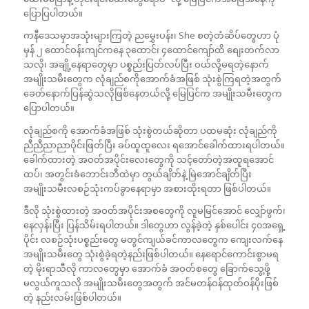
ပြောပြပါတယ်။
ကနီဒေသမှာအသုံးများကြတဲ့ ညမွှေးပန်း၊ She စတဲ့တံဆိပ်တွေဟာ ပုံ
မှန် ၂ ထောင်ဝန်းကျင်ကနေ ၃ထောင်၊ ၄ထောင်ကျော်ထိ စျေးတက်လာ
သလို၊ အချို့နေရာတွေမှာ ပစ္စည်းပြတ်လပ်ပြီး ဝယ်လို့မရတဲ့နောက်
အမျိုးသမီးတွေက လုံချည်စကိုအောက်ခံအဖြစ် သုံးစွဲကြရတဲ့အတွက်
ခေတ်နောက်ပြန်ဆွဲသလိုဖြစ်နေတယ်လို့ မြေပြင်က အမျိုးသမီးတွေက
ပြောပါတယ်။
လုံချည်စကို အောက်ခံအဖြစ် သုံးစွဲတယ်ဆိုတာ ပထမဆုံး လုံချည်ကို
ညီညီညာညာပိုင်းဖြတ်ပြီး ခပ်ထူထူလေး ရအောင်ခေါက်ထားရပါတယ်။
ခေါက်ထားတဲ့ အဝတ်အပိုင်းလေးတွေကို သင့်တော်တဲ့အထူရအောင်
ထပ်၊ အတွင်းခံဘောင်းဘီထဲမှာ တွယ်ချိတ်နဲ့ မြဲအောင်ချိတ်ပြီး
အမျိုးသမီးလစဉ်သုံးကပ်ခွာနေရာမှာ အစားထိုးရတာ ဖြစ်ပါတယ်။
ဒီလို သုံးစွဲထားတဲ့ အဝတ်အပိုင်းအစတွေကို လူမမြင်အောင် လျှော်ဖွက်၊
နေလှန်းပြီး ပြန်သိမ်းရပါတယ်။ ဒါတွေဟာ လွန်ခဲ့တဲ့ နှစ်ပေါင်း ၄၀အရှေ့
ပိုင်း လစဉ်သုံးပစ္စည်းတွေ မတွင်ကျယ်ခင်ကာလတွေက ကျေးလက်နေ
အမျိုးသမီးတွေ သုံးစွဲခဲ့ရတဲ့နည်းဖြစ်ပါတယ်။ နေရောင်ကောင်းစွာမရ
တဲ့ မိုးရာသီလို ကာလတွေမှာ အောက်ခံ အဝတ်စတွေ ခြောက်သွေ့ဖို့
မလွယ်ကူသလို အမျိုးသမီးတွေအတွက် အင်မတန်ဝန်ထုတ်ဝန်ပိုးဖြစ်
တဲ့ နည်းလမ်းဖြစ်ပါတယ်။