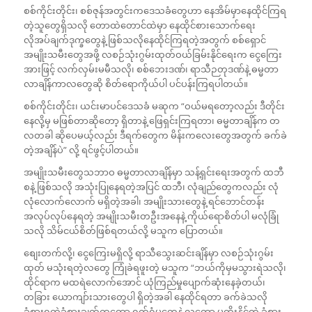
စစ်ကိုင်းတိုင်း၊ စစ်ဇုန်အတွင်းကဒေသခံတွေဟာ နေအိမ်မှာနေထိုင်ကြရ
တဲ့သူတွေရှိသလို တောထဲတောင်ထဲမှာ နေထိုင်စားသောက်ရေး
လိုအပ်ချက်ဒုက္ခတွေနဲ့ ဖြစ်သလိုနေထိုင်ကြရတဲ့အတွက် စစ်ရှောင်
အမျိုးသမီးတွေအဖို့ လစဉ်သုံးဂွမ်းထုတ်ဝယ်ခြမ်းနိုင်ရေးက ငွေကြေး
အားဖြင့် လက်လှမ်းမမီသလို၊ စစ်ဘေးဒဏ်၊ ရာသီဉတုဒဏ်နဲ့ ဓမ္မတာ
လာချိန်ကာလတွေဆို စိတ်ရောကိုယ်ပါ ပင်ပန်းကြရပါတယ်။‌
စစ်ကိုင်းတိုင်း၊ ယင်းမာပင်ဒေသခံ မဆုက “ဝယ်မရတော့လည်း ဒီတိုင်း
နေလို့မှ မဖြစ်တာဆိုတော့ ရှိတာနဲ့ ဖြေရှင်းကြရတာ၊ ဓမ္မတာချိန်က တ
လတခါ ဆိုပေမယ့်လည်း ဒီရက်တွေက မိန်းကလေးတွေအတွက် ခက်ခဲ
တဲ့အချိန်ပဲ” လို့ ရင်ဖွင့်ပါတယ်။
အမျိုးသမီးတွေသဘာဝ ဓမ္မတာလာချိန်မှာ သန့်ရှင်းရေးအတွက် ထဘီ
စနဲ့ ဖြစ်သလို အသုံးပြုနေရတဲ့အပြင် ထဘီ၊ လုံချည်တွေကလည်း လုံ
လုံလောက်လောက် မရှိတဲ့အခါ၊ အမျိုးသားတွေနဲ့ ရင်ဘောင်တန်း
အလုပ်လုပ်နေရတဲ့ အမျိုးသမီးတဦးအနေနဲ့ ကိုယ်ရောစိတ်ပါ မလုံခြုံ
သလို သိမ်ငယ်စိတ်ဖြစ်ရတယ်လို့ မသူက ပြောတယ်။
စျေးတက်လို့၊ ငွေကြေးမရှိလို့ ရာသီသွေးဆင်းချိန်မှာ လစဉ်သုံးဂွမ်း
ထုတ် မသုံးရတဲ့လတွေ ကြုံခဲရဖူးတဲ့ မသူက “ဘယ်ကိုမှမသွားရဲသလို၊
ထိုင်ရာက မထရဲလောက်အောင် ယုံကြည်မှုပျောက်ဆုံးနေခဲ့တယ်၊
တခြား ယောကျာ်းသားတွေပါ ရှိတဲ့အခါ နေထိုင်ရတာ ခက်ခဲသလို
ခံစားရတဲ့ခံစားချက်ကတော့ ရှက်ရွံမှုတွေနဲ့ လူတော မတိုးနိုင်တဲ့ ခံစား