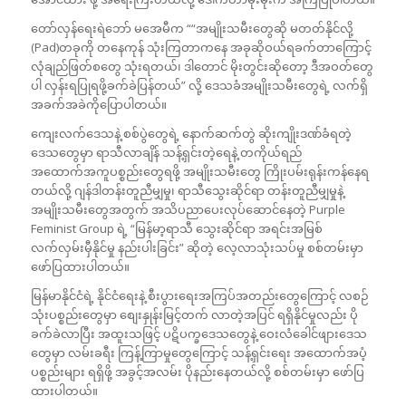
တော်လှန်ရေးရဲဘော် မအေမီက ““အမျိုးသမီးတွေဆို မတတ်နိုင်လို့
(Pad)တခုကို တနေကုန် သုံးကြတာကနေ အခုဆိုဝယ်ရခက်တာကြောင့်
လုံချည်ဖြတ်စတွေ သုံးရတယ်၊ ဒါတောင် မိုးတွင်းဆိုတော့ ဒီအဝတ်တွေ
ပါ လှန်းရပြုရဖို့ခက်ခဲပြန်တယ်” လို့ ဒေသခံအမျိုးသမီးတွေရဲ့ လက်ရှိ
အခက်အခဲကိုပြောပါတယ်။
ကျေးလက်ဒေသနဲ့ စစ်ပွဲတွေရဲ့ နောက်ဆက်တွဲ ဆိုးကျိုးဒဏ်ခံရတဲ့
ဒေသတွေမှာ ရာသီလာချိန် သန့်ရှင်းတဲ့ရေနဲ့ တကိုယ်ရည်
အထောက်အကူပစ္စည်းတွေရဖို့ အမျိုးသမီးတွေ ကြိုးပမ်းရုန်းကန်နေရ
တယ်လို့ ဂျန်ဒါတန်းတူညီမျှမှု၊ ရာသီသွေးဆိုင်ရာ တန်းတူညီမျှမှုနဲ့
အမျိုးသမီးတွေအတွက် အသိပညာပေးလုပ်ဆောင်နေတဲ့ Purple
Feminist Group ရဲ့ “မြန်မာ့ရာသီ သွေးဆိုင်ရာ အရင်းအမြစ်
လက်လှမ်းမှီနိုင်မှု နည်းပါးခြင်း” ဆိုတဲ့ လေ့လာသုံးသပ်မှု စစ်တမ်းမှာ
ဖော်ပြထားပါတယ်။
မြန်မာနိုင်ငံရဲ့ နိုင်ငံရေးနဲ့ စီးပွားရေးအကြပ်အတည်းတွေကြောင့် လစဉ်
သုံးပစ္စည်းတွေမှာ စျေးနှုန်းမြင့်တက် လာတဲ့အပြင် ရရှိနိုင်မှုလည်း ပို
ခက်ခဲလာပြီး အထူးသဖြင့် ပဋိပက္ခဒေသတွေနဲ့ ဝေးလံခေါင်ဖျားဒေသ
တွေမှာ လမ်းခရီး ကြန့်ကြာမှုတွေကြောင့် သန့်ရှင်းရေး အထောက်အပံ့
ပစ္စည်းများ ရရှိဖို့ အခွင့်အလမ်း ပိုနည်းနေတယ်လို့ စစ်တမ်းမှာ ဖော်ပြ
ထားပါတယ်။