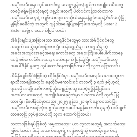
အမျိုးသမီးရေး လုပ်ဆောင်သူ မသဉ္စာရွှန်းလဲ့ရည်က အမျိုးသမီးတွေ
လစဉ်မရှိမဖြစ်သုံးရတဲ့ ပစ္စည်းတွေကို ပိတ်ပင်ကန့်သတ်တာက
အမျိုးသမီးတွေရဲ့ ကျန်းမာ‌ရေး၊ တကိုယ်ရေသန့်ရှင်းရေးနဲ့ စိတ်မလုံခြုံ
မှုဖြစ်စေနိုင်တဲ့ အတွက် ဂျန်ဒါအခြေပြုအကြမ်းဖက်မှုလို့ Sister 2
Sister အဖွဲ့က ထောက်ပြပါတယ်။
အိမ်နီးချင်းနဲ့ အခြားသော အာရှနိုင်ငံတွေမှာ သားအိမ်ပိုင်ရှင်တွေ
အတွက် ထည့်သွင်းစဥ်းစားပြီး တန်းတူညီမျှ၊ သာတူညီမျှတဲ့
အခင်းအကျင်းအခွင့်အရေးကောင်းတွေ အများကြီးပေါ်ပေါက်လာနေ
ပေမဲ့ စစ်ကောင်စီကတော့ ခေတ်နောက် ပြန်ဆွဲပြီး အမျိုးသမီးတွေ
အပေါ် ဖိနှိပ်မှုတွေ လုပ်ဆောင်နေတာဖြစ်တယ်လို့ သူက ပြောတယ်။
အိမ်နီးချင်းနိုင်ငံဖြစ်တဲ့ ထိုင်းနိုင်ငံမှာ အမျိုးသမီးအလုပ်သမားတွေဟာ
ရာသီလာချိန်အတွင်း နေထိုင်မကောင်းရင် တလကို ၃ ရက် ခွင့်ယူလို့
ရသလို အမျိုးသမီးလစဉ်သုံးပစ္စည်းတွေ အခမဲ့ရရှိနိုင်ခြင်းက
အလုပ်သမားတွေရဲ့ အကျိုးခံစားခွင့်ထဲမှာ ပါဝင်တယ်လို့ ထုတ်ပြန်
ထားပြီး၊ နီပေါနိုင်ငံမှာလည်း ၂၀၂၅ ဇွန်လ ၂၁ ရက်နေ့ကစတင်ပြီး
အမျိုးသမီးလစဉ်သုံးပစ္စည်းတွေအပေါ် အခွန်ကောက်ယူမှုကို ပယ်ဖျက်
တာတွေပြုလုပ်ခဲ့တယ်လို့ သူက ထောက်ပြတယ်။
သဘာ၀ဖြစ်ရပ်ဖြစ်တဲ့ “ဓမ္မတာသွေး” ဟာ လူသားတွေရဲ့ အသက်သွေး
ဖြစ်ပါတယ်။ ဒီလို အသက်သွေးရဲ့ ကျန်းမာမှုကို မစောင့်ရှောက်တဲ့
အပြင် သမာရိုးကျ ဓမ္မတာလာချိန် သန့်ရှင်းမှုနဲ့ သွေးဆင်းမှုအတွက်