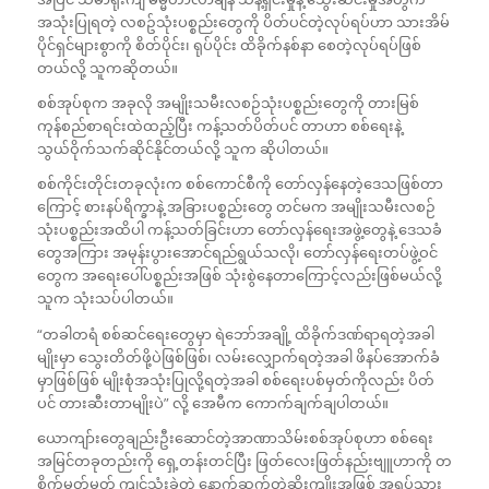
အသုံးပြုရတဲ့ လစဥ်သုံးပစ္စည်းတွေကို ပိတ်ပင်တဲ့လုပ်ရပ်ဟာ သားအိမ်
ပိုင်ရှင်များစွာကို စိတ်ပိုင်း၊ ရုပ်ပိုင်း ထိခိုက်နစ်နာ စေတဲ့လုပ်ရပ်ဖြစ်
တယ်လို့ သူကဆိုတယ်။
စစ်အုပ်စုက အခုလို အမျိုးသမီးလစဉ်သုံးပစ္စည်းတွေကို တားမြစ်
ကုန်စည်စာရင်းထဲထည့်ပြီး ကန့်သတ်ပိတ်ပင် တာဟာ စစ်ရေးနဲ့
သွယ်ဝိုက်သက်ဆိုင်နိုင်တယ်လို့ သူက ဆိုပါတယ်။
စစ်ကိုင်းတိုင်းတခုလုံးက စစ်ကောင်စီကို တော်လှန်နေတဲ့ဒေသဖြစ်တာ
ကြောင့် စားနပ်ရိက္ခာနဲ့ အခြားပစ္စည်းတွေ တင်မက အမျိုးသမီးလစဉ်
သုံးပစ္စည်းအထိပါ ကန့်သတ်ခြင်းဟာ တော်လှန်ရေးအဖွဲ့တွေနဲ့ ဒေသခံ
တွေအကြား အမုန်းပွားအောင်ရည်ရွယ်သလို၊ တော်လှန်ရေးတပ်ဖွဲ့ဝင်
တွေက အရေးပေါ်ပစ္စည်းအဖြစ် သုံးစွဲနေတာကြောင့်လည်းဖြစ်မယ်လို့
သူက သုံးသပ်ပါတယ်။
“တခါတရံ စစ်ဆင်ရေးတွေမှာ ရဲဘော်အချို့ ထိခိုက်ဒဏ်ရာရတဲ့အခါ
မျိုးမှာ သွေးတိတ်ဖို့ပဲဖြစ်ဖြစ်၊ လမ်းလျှောက်ရတဲ့အခါ ဖိနပ်အောက်ခံ
မှာဖြစ်ဖြစ် မျိုးစုံအသုံးပြုလို့ရတဲ့အခါ စစ်ရေးပစ်မှတ်ကိုလည်း ပိတ်
ပင် တားဆီးတာမျိုးပဲ” လို့ အေမီက ကောက်ချက်ချပါတယ်။
ယောကျာ်းတွေချည်းဦးဆောင်တဲ့အာဏာသိမ်းစစ်အုပ်စုဟာ စစ်ရေး
အမြင်တခုတည်းကို ရှေ့တန်းတင်ပြီး ဖြတ်လေးဖြတ်နည်းဗျူဟာကို တ
စိုက်မတ်မတ် ကျင့်သုံးခဲ့တဲ့ နောက်ဆက်တွဲဆိုးကျိုးအဖြစ် အရပ်သား