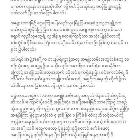
ချက်ပဲ၊ ကျနော် အမုန်းဆုံးပါပဲ” လို့ စိတ်ပိုင်းဆိုင်ရာ မလုံခြုံမှုတွေနဲ့
ပတ်သက်ပြီး ဆက်ပြောပါတယ်။
အများအားဖြင့် ငွေကြေးပြေလည်သူ၊ မြို့ပြမှာနေခဲ့ဖူးသူတချို့သာ
ဝယ်ယူသုံးစွဲနိုင်ကြပြီး၊ ဒေသခံစစ်ရှောင် အများစုကတော့ စစ်ဘေး
ရှောင် ကူညီသူတွေရဲ့ လှူဒါန်းမှုတွေကြောင့်သာ အသုံးပြုနိုင်တာလို့
စစ်ကိုင်းတိုင်းဒေသကြီးက အမျိုးသမီး ရဲဘော်တဦး ဖြစ်တဲ့ မအေမီက
ရှင်းပြပါတယ်။
တပ်ရင်းအဖွဲ့အချို့က စားနပ်ရိက္ခာနဲ့အတူ အမျိုးသမီးအတွင်းခံတွေ လ
စဉ်သုံးတွေ ဝေမျှမှုရှိပေမယ့်လည်း အကန့်အသတ်နဲ့ ပေးဝေနိုင်တာ
ကြောင့် အမျိုးသမီးတွေအတွက် လိုအပ်ချက်ရှိနေပြီး၊ စစ်ကောင်စီရဲ့ ဒီ
လိုပိတ်ပင်တားဆီးမှုက အမျိုးသမီးတွေရဲ့ အခွင့်အရေးကို တိုက်ရိုက်
ထိပါးနေတာပဲဖြစ်တယ်လို့ သူက ဆက်ပြောတယ်။
ဓမ္မတာလာစဉ်ကာလဟာ အမျိုးသမီးတွေအတွက် ‌မိန်းမကိုယ်တွင်းနဲ့
ဆီးလမ်းကြောင်းပိုးဝင်ဖို့ အမြင့်ဆုံး အချိန်အခါဖြစ်တာကြောင့် လစဉ်
သုံးပစ္စည်းတွေကိုလည်း သွေးဆင်းပမာဏအနည်းအများပေါ်မူတည်ပြီး
အချိန်ကြာမြင့်စွာမသုံးဘဲ ၄ နာရီခြား ၁ ကြိမ်စီ လဲလှယ်သင့်တယ်လို့
ကျန်းမာရေးနယ်ပယ်ကသူတွေက သတိပေးကြပေမယ့် စစ်ရေးဒေသ
က အမျိုးသမီးတွေကတော့ ပုံမှန်သုံးစွဲဖို့တောင် ခက်ခဲနေတဲ့
အခြေအနေနဲ့ ရင်ဆိုင်နေရပြီး၊ ဖြစ်သလို ဖြေရှင်းနေရတာကို ဒီ