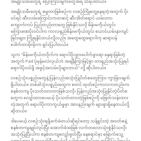
အမျိုးသမီးတွေရဲ့ ပြောကြားချက်တွေအရ သိရပါတယ်။
အမျိုးသမီးတွေရဲ့ ဓမ္မတာဖြစ်စဉ်က လစဉ်ကြုံတွေ့နေရတဲ့အတွက် ပိုး
ဝင်ရင် ဆီးလမ်းကြောင်းကတဆင့် ဆီးအိတ်ရောင် ယမ်းတာ၊
ကျောက်ကပ် ပြည်တည်တာတွေ ဖြစ်နိုင်သလို မိန်းမကိုယ်တွင်း
မကြာခဏပိုးဝင်ပါက ကာလရှည်မိန်းမကိုယ်တွင်း ယောင်ယမ်းနာကျင်
ခြင်းများ ကြုံရနိုင်တယ်လို့လည်း အထွေထွေရောဂါကု ဆရာဝန်
ဒေါက်တာမိုးမိုးက ရှင်းပြပါတယ်။
သူက “မိန်းမကိုယ်တဝိုက်က ရောဂါပိုးမွှားပေါက်ဖွားရာ နေရာဖြစ်တဲ့
အတွက် Pad ပုံမှန်မလဲလှယ်ဘဲ အချိန်ကြာမြင့်စွာ တာရှည်အသုံးပြုရင်
ရောဂါပိုးဝင်ဖို့ အခွင့်အလမ်းပိုများတယ်” လို့ ဆိုပါတယ်။
လစဉ်သုံးပစ္စည်းတွေနဲ့ ပြန်လည်အသုံးပြုပိတ်စတွေကြား ကွာခြားချက်
ရှိပါတယ်။ တစ်ခါသုံးပစ္စည်းတွေက စတင် ထုတ်စဉ်ကာလကတည်းက
စနစ်တကျ ပိုးသတ်ထားတာဖြစ်သလို၊ ပြန်လည်အသုံးပြုနိုင်တဲ့ပိတ်စ
တွေက လျော်ထားပေမယ့် ပိုးသတ်ထားတဲ့ဖြစ်စဉ်ကို မဖြတ်သန်းထား
တဲ့အတွက် ရောဂါပိုးကာကွယ်မှုမှာ အားနည်းချက် များစွာရှိနေတယ်လို့
ဆိုတယ်။
ဒါပေမယ့် လစဉ်သုံးရဖို့ခက်ခဲတယ်ဆိုရင်တော့ သန့်ရှင်းတဲ့ အဝတ်စနဲ့
စနစ်တကျချုပ်လုပ်ပြီး အောက်ခံအဖြစ် လက်တလောသုံးစွဲနိုင်သလို၊
အသုံးပြုပြီးပါက စနစ်တကျလျှော်ဖွတ်ပြီး နေရောင်မှာ ခြောက်သွေ့
အောင်ထား ဖို့ အရေးကြီးတယ်လို့ ဒေါက်တာမိုးမိုးက အကြံပြုပါတယ်။