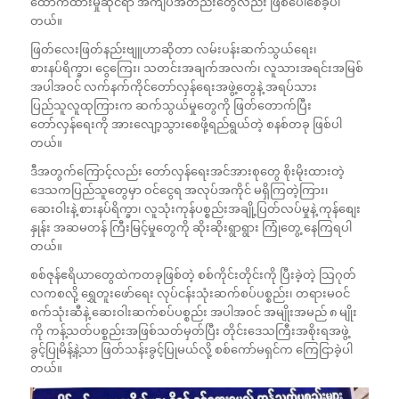
ထောက်ထားမှုဆိုင်ရာ အကျပ်အတည်းတွေလည်း ဖြစ်ပေါ်စေခဲ့ပါ
တယ်။
ဖြတ်လေးဖြတ်နည်းဗျူဟာဆိုတာ လမ်းပန်းဆက်သွယ်ရေး၊
စားနပ်ရိက္ခာ၊ ငွေကြေး၊ သတင်းအချက်အလက်၊ လူသားအရင်းအမြစ်
အပါအဝင် လက်နက်ကိုင်တော်လှန်ရေးအဖွဲ့တွေနဲ့ အရပ်သား
ပြည်သူလူထုကြားက ဆက်သွယ်မှုတွေကို ဖြတ်တောက်ပြီး
တော်လှန်ရေးကို အားလျော့သွားစေဖို့ရည်ရွယ်တဲ့ စနစ်တခု ဖြစ်ပါ
တယ်။
ဒီအတွက်ကြောင့်လည်း တော်လှန်ရေးအင်အားစုတွေ စိုးမိုးထားတဲ့
ဒေသကပြည်သူတွေမှာ ဝင်ငွေရ အလုပ်အကိုင် မရှိကြတဲ့ကြား၊
ဆေးဝါးနဲ့ စားနပ်ရိက္ခာ၊ လူသုံးကုန်ပစ္စည်းအချို့ပြတ်လပ်မှုနဲ့ ကုန်စျေး
နှုန်း အဆမတန် ကြီးမြင့်မှုတွေကို ဆိုးဆိုးရွာရွား ကြုံတွေ့ နေကြရပါ
တယ်။
စစ်ဇုန်ဧရိယာတွေထဲကတခုဖြစ်တဲ့ စစ်ကိုင်းတိုင်းကို ပြီးခဲ့တဲ့ သြဂုတ်
လကစလို့ ရွှေတူးဖော်ရေး လုပ်ငန်းသုံးဆက်စပ်ပစ္စည်း၊ တရားမဝင်
စက်သုံးဆီနဲ့ ဆေးဝါးဆက်စပ်ပစ္စည်း အပါအဝင် အမျိုးအမည် ၈ မျိုး
ကို ကန့်သတ်ပစ္စည်းအဖြစ်သတ်မှတ်ပြီး တိုင်းဒေသကြီးအစိုးရအဖွဲ့
ခွင့်ပြုမိန့်နဲ့သာ ဖြတ်သန်းခွင့်ပြုမယ်လို့ စစ်ကော်မရှင်က ကြေငြာခဲ့ပါ
တယ်။