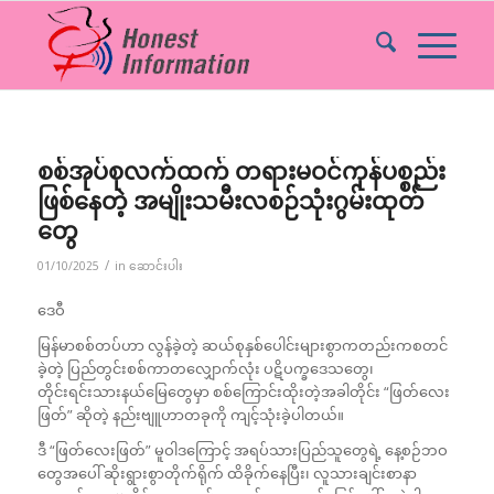
စစ်အုပ်စုလက်ထက် တရားမဝင်ကုန်ပစ္စည်း
ဖြစ်နေတဲ့ အမျိုးသမီးလစဉ်သုံးဂွမ်းထုတ်
တွေ
/
01/10/2025
in
ဆောင်းပါး
ဒေဝီ
မြန်မာစစ်တပ်ဟာ လွန်ခဲ့တဲ့ ဆယ်စုနှစ်ပေါင်းများစွာကတည်းကစတင်
ခဲ့တဲ့ ပြည်တွင်းစစ်ကာတလျှောက်လုံး ပဋိပက္ခဒေသတွေ၊
တိုင်းရင်းသားနယ်မြေတွေမှာ စစ်ကြောင်းထိုးတဲ့အခါတိုင်း “ဖြတ်လေး
ဖြတ်” ဆိုတဲ့ နည်းဗျူဟာတခုကို ကျင့်သုံးခဲ့ပါတယ်။
ဒီ “ဖြတ်လေးဖြတ်” မူဝါဒကြောင့် အရပ်သားပြည်သူတွေရဲ့ နေ့စဉ်ဘဝ
တွေအပေါ် ဆိုးရွားစွာတိုက်ရိုက် ထိခိုက်နေပြီး၊ လူသားချင်းစာနာ