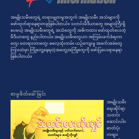
အမျိုးသမီးတွေရဲ့ တရားမျှတမှုအတွက် အမျိုးသမီး အသံများကို
ဖော်ထုတ်ရာနေရာတခုဖြစ်ပါတယ်။ သတင်းမီဒီယာတွေ အများကြီးရှိ
ပေမယ့် အမျိုးသမီးတွေရဲ့ အသံတွေကို အဓိကထား ဖော်ထုတ်ပေးတဲ့
မီဒီယာတွေ နည်းပါတယ်။ အမျိုးသမီးတွေဟာ အကြမ်းဖက်ခံရတာ
တွေ၊ မတရားတာတွေ၊ ဓလေ့ထုံးတမ်း ယဉ်ကျေးမှု အခက်အခဲတွေ
ကြားထဲမှာ ကြုံတွေ့နေရတဲ့အတွေ့အကြုံတွေကို ဖော်ပြပေးရာနေရာ
ဖြစ်ပါတယ်။
စာမူဖိတ်ခေါ်ခြင်း
အမျိုးသမီး
ရေးဆိုင်ရာ
သတင်း
ဆောင်းပါး၊
ဓာတ်ပုံ၊
ကဗျာ၊