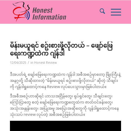
မိန်းမယူရင် စဥ်းစားဖို့လိုတယ် – ဖျော်ဖြေ
ရေးကဏ္ဍထဲက ဂျဲန်ဒါ
/
12/06/2025
in
Honest Review
ဒီအပတ်ရဲ့ ဖျော်ဖြေရေးကဏ္ဍထဲက ဂျဲန်ဒါ အစီအစဉ်မှာတော့ ဖြိုးကြီးနဲ့
အနဂ္ဂတို့ သီဆိုထားတဲ့ “မိန်းမယူရင် စဥ်းစားဖို့လိုတယ်” ဆိုတဲ့ သီချင်း
ကို ဂျဲန်ဒါရှုထောင့်ကနေ Review လုပ်ပေးသွားမှာဖြစ်ပါတယ်။
ဒီအစီအစဉ်ဟာဆိုရင် ဟာသအငြိမ့်တွေ၊ ရုပ်ရှင်တွေ၊ သီချင်းတွေ၊
ကြော်ငြာတွေ စတဲ့ ဖျော်ဖြေရေးကဏ္ဍတွေထဲက ဇာတ်ဝင်ခန်းတွေ၊
အသုံးအနှုန်းတွေ၊ အပြုအမူ အပြောအဆိုတွေကို ဂျန်ဒါရှုထောင့်ကနေ
သုံးသပ် review လုပ်တဲ့ အစီအစဉ်ဖြစ်ပါတယ်။