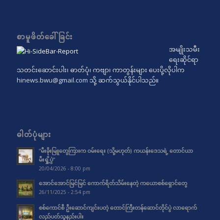
စာမူဖိတ်ခေါ်ခြင်း
အမျိုးသမီး
ရေးဆိုင်ရာ
သတင်းဆောင်းပါး၊ ဓာတ်ပုံ၊ ကဗျာ၊ ကာတွန်းများ ပေးပို့လိုပါက
hinews.bwu@gmail.com
သို့ ဆက်သွယ်နိုင်ပါသည်။
ဓါတ်ပုံများ
“မီးခိုးမြူတွေကြားက ဝမ်းရေး (သို့မဟုတ်) ကယန်းဒေသရဲ့ တောင်ယာ
မီးရှို့ပွဲ”
20/04/2026 - 8:00 pm
အောင်အောင်မြင်မြင် ကောက်ရိတ်သိမ်းနေတဲ့ ကယောစစ်ရှောင်တွေ
26/11/2025 - 2:54 pm
စစ်ကောင်စီ ဦးဆောင်ကျင်းပတဲ့ တောင်ကြီးတန်ဆောင်တိုင်ပွဲ လာရောက်
လည်ပတ်သူနည်းပါး