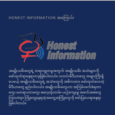
HONEST INFORMATION အကြောင်း
အမျိုးသမီးတွေရဲ့ တရားမျှတမှုအတွက် အမျိုးသမီး အသံများကို
ဖော်ထုတ်ရာနေရာတခုဖြစ်ပါတယ်။ သတင်းမီဒီယာတွေ အများကြီးရှိ
ပေမယ့် အမျိုးသမီးတွေရဲ့ အသံတွေကို အဓိကထား ဖော်ထုတ်ပေးတဲ့
မီဒီယာတွေ နည်းပါတယ်။ အမျိုးသမီးတွေဟာ အကြမ်းဖက်ခံရတာ
တွေ၊ မတရားတာတွေ၊ ဓလေ့ထုံးတမ်း ယဉ်ကျေးမှု အခက်အခဲတွေ
ကြားထဲမှာ ကြုံတွေ့နေရတဲ့အတွေ့အကြုံတွေကို ဖော်ပြပေးရာနေရာ
ဖြစ်ပါတယ်။