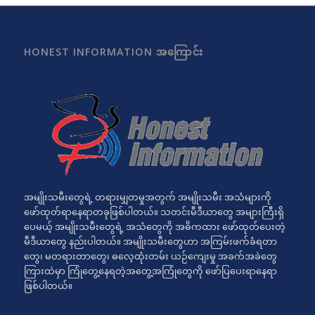
HONEST INFORMATION အကြောင်း
အမျိုးသမီးတွေရဲ့ တရားမျှတမှုအတွက် အမျိုးသမီး အသံများကို
ဖော်ထုတ်ရာနေရာတခုဖြစ်ပါတယ်။ သတင်းမီဒီယာတွေ အများကြီးရှိ
ပေမယ့် အမျိုးသမီးတွေရဲ့ အသံတွေကို အဓိကထား ဖော်ထုတ်ပေးတဲ့
မီဒီယာတွေ နည်းပါတယ်။ အမျိုးသမီးတွေဟာ အကြမ်းဖက်ခံရတာ
တွေ၊ မတရားတာတွေ၊ ဓလေ့ထုံးတမ်း ယဉ်ကျေးမှု အခက်အခဲတွေ
ကြားထဲမှာ ကြုံတွေ့နေရတဲ့အတွေ့အကြုံတွေကို ဖော်ပြပေးရာနေရာ
ဖြစ်ပါတယ်။