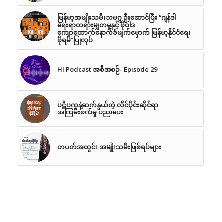
မြန်မာ့အမျိုးသမီးသမဂ္ဂ ဦးဆောင်ပြီး “ဂျန်ဒါ
ရေးရာတရားမျှတမှုနှင့် ဖိုဝါဒ
ကျောထောက်နောက်ခံမျက်မှောက် မြန်မာ့နိုင်ငံရေး
ဖိုရမ်”ပြုလုပ်
HI Podcast အစီအစဉ်- Episode 29
ပဋိပက္ခနဲ့ဆက်နွယ်တဲ့ လိင်ပိုင်းဆိုင်ရာ
အကြမ်းဖက်မှု ပညာပေး
တပတ်အတွင်း အမျိုးသမီးဖြစ်ရပ်များ