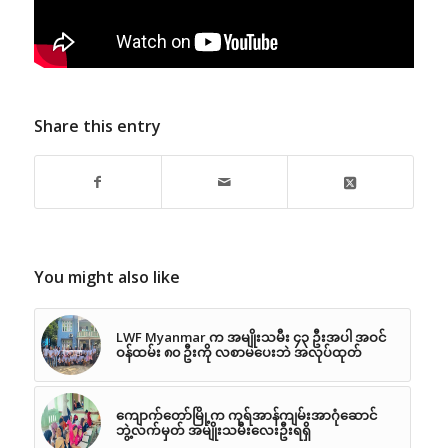
Share this entry
You might also like
LWF Myanmar က အမျိုးသမီး ၄၃ ဦးအပါ အဝင်
ဝန်ထမ်း ၈၀ ဦးကို လစာမပေးဘဲ အလုပ်ထုတ်
ကျောက်တော်မြို့က ကုရ်အာန်ကျမ်းအာဂုံဆောင်
ဘွဲ့လက်မှတ် အမျိုးသမီးလေးဦးရရှိ