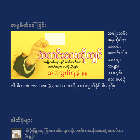
စာမူဖိတ်ခေါ်ခြင်း
အမျိုးသမီး
ရေးဆိုင်ရာ
သတင်း
ဆောင်းပါး၊
ဓာတ်ပုံ၊
ကဗျာ၊
ကာတွန်း
များ ပေးပို့
လိုပါက
hinews.bwu@gmail.com
သို့ ဆက်သွယ်နိုင်ပါသည်။
ဓါတ်ပုံများ
“မီးခိုးမြူတွေကြားက ဝမ်းရေး (သို့မဟုတ်) ကယန်းဒေသရဲ့ တောင်ယာ
မီးရှို့ပွဲ”