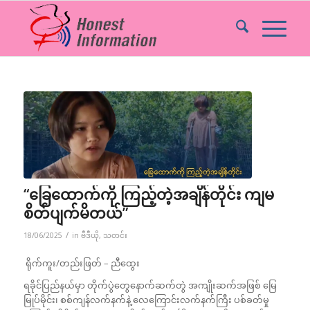
“ခြေထောက်ကို ကြည့်တဲ့အချိန်တိုင်း ကျမ
စိတ်ပျက်မိတယ်”
/
18/06/2025
in
ဗီဒီယို
,
သတင်း
ရိုက်ကူး/တည်းဖြတ် – ညီထွေး
ရခိုင်ပြည်နယ်မှာ တိုက်ပွဲတွေနောက်ဆက်တွဲ အကျိုးဆက်အဖြစ် မြေ
မြုပ်မိုင်း၊ စစ်ကျန်လက်နက်နဲ့ လေကြောင်းလက်နက်ကြီး ပစ်ခတ်မှု