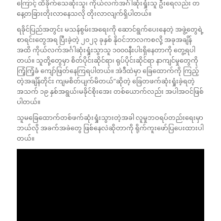
ကြောင့် ထိခိုက်သေဆုံးသူ၊ ကိုယ်လက်အင်္ဂါဆုံးရှုံးသူ ဦးရေလည်း တ
နေ့တခြားတိုးလာနေသလို တိုးလာလျက်ရှိပါတယ်။
ရခိုင်ပြည်အတွင်း မသန်စွမ်းအရေးကို ဆောင်ရွက်ပေးနေတဲ့ အဖွဲ့တွေရဲ့
စာရင်းတွေအရ ပြီးခဲ့တဲ့ ၂၀၂၃ ခုနှစ် နိုဝင်ဘာလကစလို့ အခုအချိန်
အထိ ကိုယ်လက်အင်္ဂါဆုံးရှုံးသွာသူ ၁၀၀၀နီးပါးရှိနေတာကို တွေ့ရပါ
တယ်။ သူတို့တွေမှာ စိတ်ပိုင်းဆိုင်ရာ၊ ရုပ်ပိုင်းဆိုင်ရာ နာကျင်မှုတွေကို
ကြံ့ကြံ့ခံ ကျော်ဖြတ်နေကြရပါတယ်။ အဲဒီထဲမှာ ခြေထောက်ကို ကြည့်
တဲ့အချိန်တိုင်း ကျမစိတ်ပျက်မိတယ်”ဆိုတဲ့ ခြေတဖက်ဆုံးရှုံးခဲ့ရတဲ့
အသက် ၁၉ နှစ်အရွယ်၊မခိုင်စိုးအေး တစ်ယောက်လည်း အပါအဝင်ဖြစ်
ပါတယ်။
သူမခြေထောက်တစ်ဖက်ဆုံးရှုံးသွားတဲ့အခါ လူမှုဘဝရပ်တည်းရေးမှာ
ဘယ်လို အခက်အခဲတွေ ဖြစ်နေလဲဆိုတာကို ရိုက်ကူးဖော်ပြပေးထားပါ
တယ်။