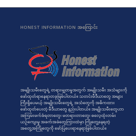
HONEST INFORMATION အကြောင်း
အမျိုးသမီးတွေရဲ့ တရားမျှတမှုအတွက် အမျိုးသမီး အသံများကို
ဖော်ထုတ်ရာနေရာတခုဖြစ်ပါတယ်။ သတင်းမီဒီယာတွေ အများ
ကြီးရှိပေမယ့် အမျိုးသမီးတွေရဲ့ အသံတွေကို အဓိကထား
ဖော်ထုတ်ပေးတဲ့ မီဒီယာတွေ နည်းပါတယ်။ အမျိုးသမီးတွေဟာ
အကြမ်းဖက်ခံရတာတွေ၊ မတရားတာတွေ၊ ဓလေ့ထုံးတမ်း
ယဉ်ကျေးမှု အခက်အခဲတွေကြားထဲမှာ ကြုံတွေ့နေရတဲ့
အတွေ့အကြုံတွေကို ဖော်ပြပေးရာနေရာဖြစ်ပါတယ်။