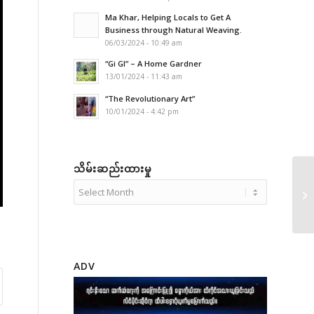
Ma Khar, Helping Locals to Get A
Business through Natural Weaving.
06/03/2024 - 10:49 am
“Gi GI” – A Home Gardner
13/01/2024 - 11:43 am
“The Revolutionary Art”
10/01/2024 - 4:42 pm
သိမ်းဆည်းထားမှု
ADV