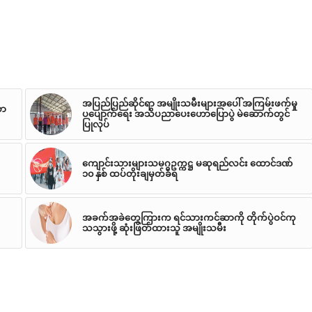
အပြည်ပြည်ဆိုင်ရာ အမျိုးသမီးများအပေါ် အကြမ်းဖက်မှု
တာ
ပပျောက်ရေး အသိပညာပေးဟောပြောပွဲ မဲဆောက်တွင်
ပြုလုပ်
ကျောင်းသားများသမဂ္ဂဥက္ကဋ္ဌ မဆုရည်လင်း ထောင်ဒဏ်
၁၀ နှစ် ထပ်တိုးချမှတ်ခံရ
အခက်အခဲတွေကြားက ရင်သားကင်ဆာကို တိုက်ပွဲဝင်ကု
သသွားဖို့ ဆုံးဖြတ်ထားသူ အမျိုးသမီး