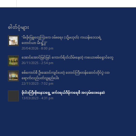
ဓါတ်ပုံများ
“မီးခိုးမြူတွေကြားက ဝမ်းရေး (သို့မဟုတ်) ကယန်းဒေသရဲ့
တောင်ယာ မီးရှို့ပွဲ”
20/04/2026 - 8:00 pm
အောင်အောင်မြင်မြင် ကောက်ရိတ်သိမ်းနေတဲ့ ကယောစစ်ရှောင်တွေ
26/11/2025 - 2:54 pm
စစ်ကောင်စီ ဦးဆောင်ကျင်းပတဲ့ တောင်ကြီးတန်ဆောင်တိုင်ပွဲ လာ
ရောက်လည်ပတ်သူနည်းပါး
22/11/2023 - 7:02 pm
ဖိုဝါဒကြီးစိုးနေသရွေ့ ဖက်ဒရယ်ဒီမိုကရေစီ အလှမ်းဝေးနေဆဲ
13/03/2023 - 4:31 pm