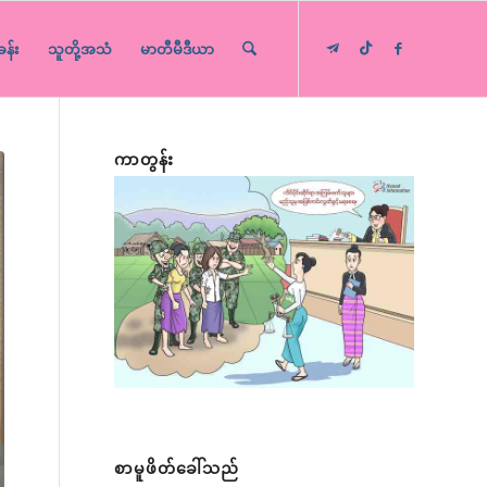
ခန်း
သူတို့အသံ
မာတီမီဒီယာ
ကာတွန်း
စာမူဖိတ်ခေါ်သည်