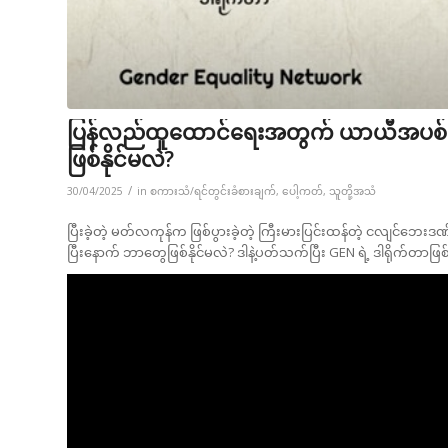
ပြန်လည်ထူထောင်ရေးအတွက် ယာယီအပစ်အခ
ဖြစ်နိုင်မလဲ?
/
30/04/2025
in
စကားသံ/ရင်တွင်းခံစားချက်
,
ပေါ့ကတ်
,
သူတို့အသံ
ပြီးခဲ့တဲ့ မတ်လကုန်က ဖြစ်ပွားခဲ့တဲ့ ကြီးမားပြင်းထန်တဲ့ ငလျ
ပြီးနောက် ဘာတွေဖြစ်နိုင်မလဲ? ဒါနဲ့ပတ်သက်ပြီး GEN ရဲ့ ဒါရိုက်တာဖြစ