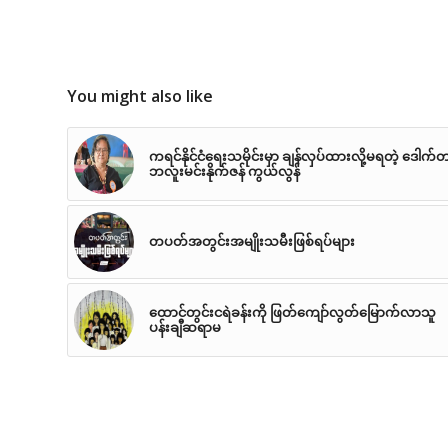
You might also like
ကရင်နိုင်ငံရေးသမိုင်းမှာ ချန်လှပ်ထားလို့မရတဲ့ ဒေါက်
ဘလူးမင်းနိုက်ဇန် ကွယ်လွန်
တပတ်အတွင်းအမျိုးသမီးဖြစ်ရပ်များ
ထောင်တွင်းငရဲခန်းကို ဖြတ်ကျော်လွတ်မြောက်လာသူ
ပန်းချီဆရာမ