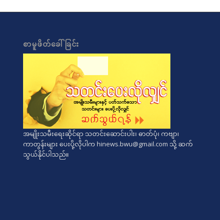
စာမူဖိတ်ခေါ်ခြင်း
အမျိုးသမီးရေးဆိုင်ရာ သတင်းဆောင်းပါး၊ ဓာတ်ပုံ၊ ကဗျာ၊
ကာတွန်းများ ပေးပို့လိုပါက
hinews.bwu@gmail.com
သို့ ဆက်
သွယ်နိုင်ပါသည်။