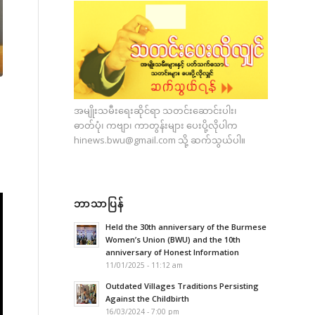
အမျိုးသမီးရေးဆိုင်ရာ သတင်းဆောင်းပါး၊
ဓာတ်ပုံ၊ ကဗျာ၊ ကာတွန်းများ ပေးပို့လိုပါက
hinews.bwu@gmail.com
သို့ ဆက်သွယ်ပါ။
ဘာသာပြန်
Held the 30th anniversary of the Burmese
Women’s Union (BWU) and the 10th
anniversary of Honest Information
11/01/2025 - 11:12 am
Outdated Villages Traditions Persisting
Against the Childbirth
16/03/2024 - 7:00 pm