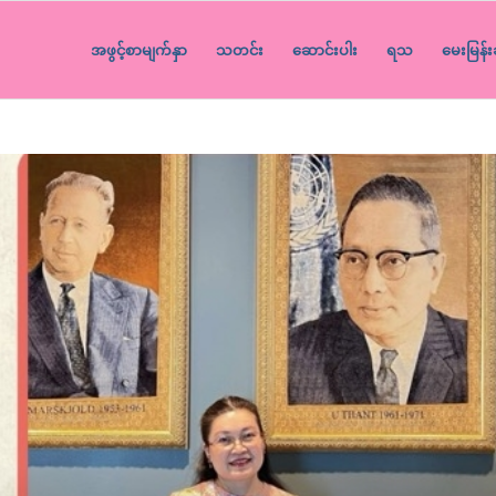
အဖွင့်စာမျက်နှာ
သတင်း
ဆောင်းပါး
ရသ
မေးမြန်း