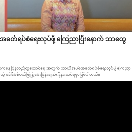
တ်ရပ်စဲရေးလုပ်ဖို့ ကြေညာပြီးနောက် ဘာတွေ
င်ဘေးဒဏ်ကနေ ပြန်လည်ထူထောင်ရေးအတွက် ယာယီအပစ်အခတ်ရပ်စဲရေးလုပ်ဖို့ ကြေညာ
်တဲ့ ဒေါ်မေစံပယ်ဖြူနဲ့ မေးမြန်းချက်ကိုနားဆင်ရမှာဖြစ်ပါတယ်။