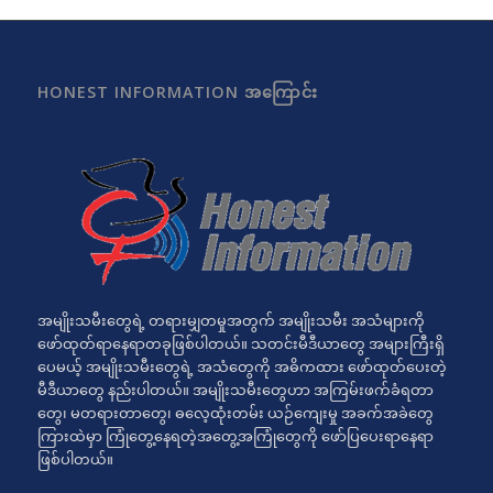
HONEST INFORMATION အကြောင်း
အမျိုးသမီးတွေရဲ့ တရားမျှတမှုအတွက် အမျိုးသမီး အသံများကို
ဖော်ထုတ်ရာနေရာတခုဖြစ်ပါတယ်။ သတင်းမီဒီယာတွေ အများကြီးရှိ
ပေမယ့် အမျိုးသမီးတွေရဲ့ အသံတွေကို အဓိကထား ဖော်ထုတ်ပေးတဲ့
မီဒီယာတွေ နည်းပါတယ်။ အမျိုးသမီးတွေဟာ အကြမ်းဖက်ခံရတာ
တွေ၊ မတရားတာတွေ၊ ဓလေ့ထုံးတမ်း ယဉ်ကျေးမှု အခက်အခဲတွေ
ကြားထဲမှာ ကြုံတွေ့နေရတဲ့အတွေ့အကြုံတွေကို ဖော်ပြပေးရာနေရာ
ဖြစ်ပါတယ်။