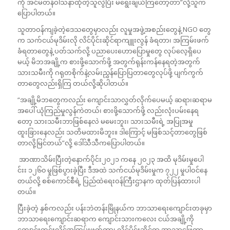
ကို အင်မတန်ဝါသနာထုံတဲ့သူလွဲပြီး မရွေးချယ်ကြတော့တာ”လို့သူက
ပြောပါတယ်။
သူတာဝန်ကျခဲ့တဲ့ဒေသတွေမှာလည်း လူမှုအဖွဲ့အစည်းတွေနဲ့ NGO တွေ
က သက်ငယ်မုဒိမ်းလို လိင်ပိုင်းဆိုင်ရာကျူးလွန် ခံရတာ၊ အကြမ်းဖက်
ခံရတာတွေနဲ့ ပတ်သက်လို့ ပညာပေးဟောပြောမှုတွေ လုပ်လေ့ရှိပေ
မယ့် မိဘအချို့က စားဖို့သောက်ဖို့ အတွက်ရုန်းကန်နေရတဲ့အတွက်
သားသမီးကို ဂရုတစိုက်နဲ့လမ်းညွှန်ပြောပြတာတွေလုပ်ဖို့ ပျက်ကွက်
တာတွေလည်းရှိကြ တယ်လို့ဆိုပါတယ်။
“အချို့မိဘတွေကလည်း ကျောင်းသာလွှတ်လိုက်ပေမယ့် ဆရာ၊ဆရာမ
အပေါ် ယုံကြည်မှုလွန်ကဲတယ်၊ စားဖို့သောက်ဖို့ လည်းလုံးပမ်းနေရ
တော့ သားသမီးဘာဖြစ်နေလဲ မမေးဘူး၊ သားသမီးရဲ့ အပြုအမှု
ထူးခြားနေလည်း သတိမထားမိဘူး။ ဒါကြောင့် မဖြစ်သင့်တာတွေဖြစ်
တာလို့မြင်တယ်”လို့ ဒေါ်သီသီကပြောပါတယ်။
အာဏာသိမ်းပြီးတဲ့နောက်ပိုင်း၂၀၂၁ ကနေ ၂၀၂၃ အထိ မုဒိမ်းမှုပေါ
င်းး ၁၂၆၀ မှုဖြစ်ပွားခဲ့ပြီး ဒီအထဲ သက်ငယ်မုဒိမ်းမှုက ၇၂၂ မှုပါဝင်နေ
တယ်လို့ စစ်ကောင်စီရဲ့ ပြည်ထဲရေးဝန်ကြီးဌာနက ထုတ်ပြန်ထားပါ
တယ်။
ပြီးခဲ့တဲ့ နှစ်ကလည်း ပန်းဘဲတန်းမြိုနယ်က ဘာသာရေးကျောင်းတခုမှာ
ဘာသာရေးကျောင်းဆရာက ကျောင်းသားကလေး ငယ်အချို့ကို
ကျောင်းတွင်းလိင်အကြမ်းဖက်တာ၊ လိင်ပိုင်းဆိုင်ရာ အာသာဖြေတာ