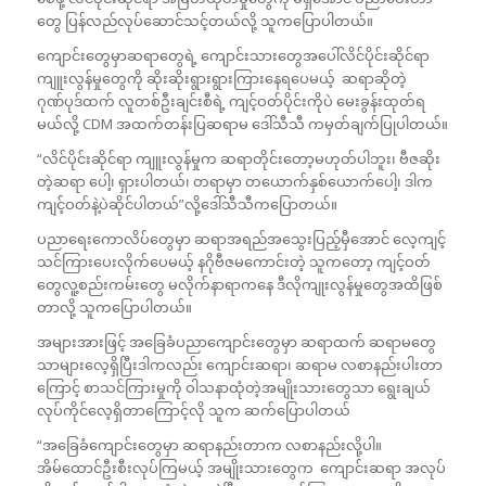
တွေ ပြန်လည်လုပ်ဆောင်သင့်တယ်လို့ သူကပြောပါတယ်။
ကျောင်းတွေမှာဆရာတွေရဲ့ ကျောင်းသားတွေအပေါ်လိင်ပိုင်းဆိုင်ရာ
ကျူးလွန်မှုတွေကို ဆိုးဆိုးရွားရွားကြားနေရပေမယ့် ဆရာဆိုတဲ့
ဂုဏ်ပုဒ်ထက် လူတစ်ဦးချင်းစီရဲ့ ကျင့်ဝတ်ပိုင်းကိုပဲ မေးခွန်းထုတ်ရ
မယ်လို့ CDM အထက်တန်းပြဆရာမ ဒေါ်သီသီ ကမှတ်ချက်ပြုပါတယ်။
“လိင်ပိုင်းဆိုင်ရာ ကျူးလွန်မှုက ဆရာတိုင်းတော့မဟုတ်ပါဘူး၊ ဗီဇဆိုး
တဲ့ဆရာ ပေါ့၊ ရှားပါတယ်၊ တရာမှာ တယောက်နှစ်ယောက်ပေါ့၊ ဒါက
ကျင့်ဝတ်နဲ့ပဲဆိုင်ပါတယ်”လို့ဒေါ်သီသီကပြောတယ်။
ပညာရေးကောလိပ်တွေမှာ ဆရာအရည်အ‌သွေးပြည့်မှီအောင် လေ့ကျင့်
သင်ကြားပေးလိုက်ပေမယ့် နဂိုဗီဇမကောင်းတဲ့ သူကတော့ ကျင့်ဝတ်
တွေလူ့စည်းကမ်းတွေ မလိုက်နာရာကနေ ဒီလိုကျုးလွန်မှုတွေအထိဖြစ်
တာလို့ သူကပြောပါတယ်။
အများအားဖြင့် အခြေခံပညာကျောင်းတွေမှာ ဆရာထက် ဆရာမတွေ
သာများလေ့ရှိပြီးဒါကလည်း ကျောင်းဆရာ၊ ဆရာမ လစာနည်းပါးတာ
ကြောင့် စာသင်ကြားမှုကို ဝါသနာထုံတဲ့အမျိုးသားတွေသာ ရွေးချယ်
လုပ်ကိုင်လေ့ရှိတာကြောင့်လို သူက ဆက်ပြောပါတယ်
“အခြေခံကျောင်းတွေမှာ ဆရာနည်းတာက လစာနည်းလို့ပါ။
အိမ်ထောင်ဦးစီးလုပ်ကြမယ့် အမျိုးသားတွေက ကျောင်းဆရာ အလုပ်