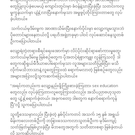
တွေပြုလုပ်ခဲ့ပေမယ့် ကျောင်းတွင်းမှာ ခံဝန်နဲ့သာပြီးခဲ့ပြီး သတင်းကလူ
မှုကွန်ယက်မှာ ပျံနှံ့လာပြီးနောက်မှသာ အမှုဖွင့်တိုင်ကြားတာတွေ လုပ်
ခဲ့ပါတယ်။
သက်ငယ်မုဒိမ်းမှုက အာဏာသိမ်းပြီးနောက်ပိုင်းမှာ လျော့ကျမသွားဘဲ
ပိုတောင်များနေတယ်လို့ ပရဟိအဖွဲ့တခုမှာ ပါဝင် လုပ်ဆောင်နေသူတစ်
ဦးကပြောပါတယ်။
လျော့ရဲတဲ့တရားစီရင်ရေးအောက်မှာ လိင်ပိုင်းဆိုင်ရာစော်ကားမှုတွေ၊
သက်ငယ်မုဒိမ်းမှု ဖြစ်စဉ်တွေက ပိုအတင့်ရဲစွာကျူး လွန်ကြသလို ဒါ
တွေကဆိုရှယ်မီဒီယာပေါ်ရောက်မှသာ လူအများသတိပြုမိပြီး၊ မသိ
လိုက်မသိဘာသာနဲ့ လူတွေကြားထဲ ရောက်မလာတဲ့ ဖြစ်စဉ်တွေလည်း
အများအပြားလို့သူကဆက်ပြောပါတယ်။
“အရင်ကတည်းက လျော့နည်းဖို့ကြိုးစားခဲ့ကြတာ၊ sex education
တွေလည်း လုပ်ခဲ့ကြတာ၊လူတွေကြားထဲလည်း အသိပညာဗဟုသုတ
တွေ ပျံ့နှံ့ရောက်ခဲ့တယ်၊ အခုကတော့ ဒါတွေက နောက်ရောက်ကုန်
ပြီ”လို့ သူကပြောပါတယ်။
သူတို့ဒေသမှာလည်း ပြီးခဲ့တဲ့ နှစ်ပိုင်းကတင် အသက် ၁၅ နှစ် အရွယ်
မိန်းကလေးတစ်ဦးကို တခြားဒေသကလာသူတစ်ဦးက မုဒိမ်းကျင့်
သတ်ဖြတ်မှုဖြစ်ပွားခဲ့ပြီး မိဘတွေအတွက် သတိထားစရာ ဖြစ်ခဲ့တယ်
လို့ သူကဆိုပါတယ်။