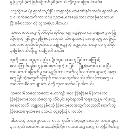
မှု ပြုလုပ်ခဲ့တဲ့ ဖြစ်စဉ်တစ်ခုရှိခဲ့တယ် လို့သူကပြောပါတယ်။
“သူ့ကိုဖမ်းပြီး ရွာထဲလှည့်ပြီး တရွာလုံးပတ်အော်ခိုင်းတယ်၊ ရွာထိပ်မှာ
ပဲ ငါးရက်လောက်ကားစင်နဲ့ ပညာပေးအနေနဲ့ ထား ထားခဲ့သေးတယ်
ပြီးမှစီရင်တာ” လို့ သူကပြောပါတယ်။
ကလေးငယ်တွေကိုလိင်ပိုင်းဆိုင်ရာကျူးလွန်မှုက လုံးဝမျက်ကွယ်ပြု
လို့မရတဲ့ ပြစ်မှုတခုဖြစ်တဲ့အတွက် ထိရောက်တဲ့ အ‌ရေးယူမှုသာရှိရင်
ကလေးတွေကိုပစ်မှတ်ထားကျူးလွန်တဲ့ အန္တရာယ်ကနေကာကွယ်နိုင်
မှာဖြစ်တယ်လို့သူကပြောပါ တယ်။
သူတို့ဒေသတွေမှာလည်း ပဋိပက္ခဒေသတွေဖြစ်တာကြောင့်
လေကြောင်းရန်တွေနဲ စစ်ရှောင်ရတဲ့အပြင် မြို့နဲ့အလှမ်း ဝေး ပြီး
စာပေတက်မြောက်မှု အားနည်းတာ၊ လက်လုပ်လက်စားများတဲ့ နေရာ
တွေဖြစ်တဲ့အတွက်ကြောင့် ကလေးတွေကိုလည်း သိသင့်တာတွေ မ
သင်ကြားနိုင်တာများတယ်လို့ သူကဆက်ပြောပါတယ်။
ကလေးမိဘတွေကတော့ ယောကျာ်းလေးဖြစ်ဖြစ်၊ မိန်းကလေး
ဖြစ်ဖြစ်ကလေးငယ်တွေကို လိင်ပိုင်းဆိုင်ရာထိခိုက်မှုတွေနဲ့ မကြုံတွေ့
စေချင်သလို ကျူးလွန်ခံရတဲ့ ဖြစ်စဉ်တွေအတွက်လည်းထိရောက်တဲ့
ပြစ်ဒဏ်ချမှတ်စေချင်တယ် လို့ဆိုကြ ပါ တယ်။
ဒါပေမယ့် တရားဥပဒေအကာအကွယ်ကင်းမဲ့တဲ့ကာလမှာ တရားမျှတ
မှုအတွက် အလှမ်းဝေးနေဆဲဖြစ်ပြီး၊ ကလေးတွေ အတွက် လုံခြုံစိတ်ချ