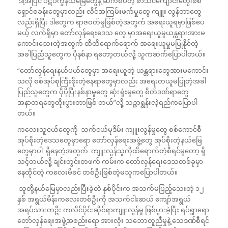
ဒါ့အပြင် ပဋိပက္ခနယ်မြေတွေနဲ့ ဆက်စပ်တဲ့ စာသင်ကျောင်းတွေ၊စစ်
ရှောင်စခန်းတွေမှာလည်း လိင်အကြမ်းဖက်မှုတွေ ကျူး လွန်တာတွေ
လည်းရှိပြီး ဒါတွေက ရာဇဝတ်မှုဖြစ်တဲ့အတွက် အရေးယူရမှာဖြစ်ပေ
မယ့် လက်ရှိမှာ တော်လှန်ရေးဒေသ တွေ မှာအရေးယူမှုယန္တရားအားမ
ကောင်း‌သေးတဲ့အတွက် ထိထိရောက်ရောက် အရေးယူမှုမပြုနိုင်တဲ့
အခါပြည်သူတွေက ပိုနစ်နာ ရတော့တယ်လို့ သူကဆက်ပြောပါတယ်။
“တော်လှန်ရေးနယ်ပယ်တွေမှာ အရေးယူတဲ့ ယန္တရားတွေအားမကောင်း
သလို စစ်အုပ်စုကြီးစိုးတဲ့နေရာတွေမှာလည်း အရေးတယူမပြုတဲ့အခါ
ပြည်သူတွေက ပိုပိုပြီးနစ်နာမှုတွေ ဆုံးရှုံးမှုတွေ စိတ်ဒဏ်ရာတွေ
အနာတရတွေတိုးပွားတာဖြစ် တယ်”လို့ သဉ္ဇာရွှန်းလဲ့ရည်ကပြောပါ
တယ်။
ကလေးသူငယ်တွေကို သက်ငယ်မုဒိမ်း ကျူးလွန်မှုတွေ စစ်ကောင်စီ
အုပ်စိုးတဲ့ဒေသတွေမှာရော တော်လှန်ရေးအဖွဲ့တွေ အုပ်စိုးတဲ့နယ်မြေ
တွေမှာပါ ရှိနေတဲ့အတွက် ကျူးလွန်သူကိုထိရောက်တဲ့စီရင်မှုတော့ ရှိ
သင့်တယ်လို့ ချင်းတွင်းတဖက် ကမ်းက တော်လှန်ရေးဒေသတစ်ခုမှာ
နေထိုင်တဲ့ ကလေးမိခင် တစ်ဦးဖြစ်တဲ့မသူကပြောပါတယ်။
သူတို့နယ်မြေမှာလည်းပြီးခဲ့တဲ နှစ်ပိုင်းက အသက်မပြည့်သေးတဲ့ ၁၂
နှစ် အရွယ်မိန်းကလေးတစ်ဦးကို အသက်ငါးဆယ် ကျော်အရွယ်
အရပ်သားတဦး ကလိင်ပိုင်းဆိုင်ရာကျူးလွန်မှု ဖြစ်ပွားခဲ့ပြီး ရပ်ရွာရော
တော်လှန်‌ရေးအဖွဲ့အစည်းရော အားလုံး သ‌ဘောတူညီမှုနဲ့ သေဒဏ်စီရင်