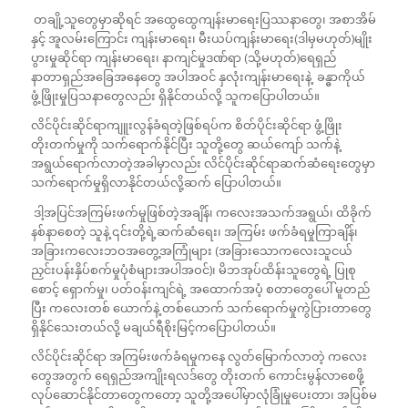
တချို့သူတွေမှာဆိုရင် အထွေထွေကျန်းမာရေးပြဿနာတွေ၊ အစာအိမ်
နှင့် အူလမ်းကြောင်း ကျန်းမာရေး၊ မီးယပ်ကျန်းမာရေး(ဒါမှမဟုတ်)မျိုး
ပွားမှုဆိုင်ရာ ကျန်းမာရေး၊ နာကျင်မှုဒဏ်ရာ (သို့မဟုတ်)ရေရှည်
နာတာရှည်အခြေအနေတွေ အပါအဝင် နှလုံးကျန်းမာရေးနဲ့ ခန္ဓာကိုယ်
ဖွံ့ဖြိုးမှုပြသနာတွေလည်း ရှိနိုင်တယ်လို့ သူကပြောပါတယ်။
လိင်ပိုင်းဆိုင်ရာကျူးလွန်ခံရတဲ့ဖြစ်ရပ်က စိတ်ပိုင်းဆိုင်ရာ ဖွံ့ဖြိုး
တိုးတက်မှုကို သက်ရောက်နိုင်ပြီး သူတို့တွေ ဆယ်ကျော် သက်နဲ့
အရွယ်ရောက်လာတဲ့အခါမှာလည်း လိင်ပိုင်းဆိုင်ရာဆက်ဆံရေးတွေမှာ
သက်ရောက်မှုရှိလာနိုင်တယ်လို့ဆက် ပြောပါတယ်။
ဒါ့အပြင်အကြမ်းဖက်မှုဖြစ်တဲ့အချိန်၊ ကလေးအသက်အရွယ်၊ ထိခိုက်
နစ်နာစေတဲ့ သူနဲ့ ၎င်းတို့ရဲ့ဆက်ဆံရေး၊ အကြမ်း ဖက်ခံရမှုကြာချိန်၊
အခြားကလေးဘဝအတွေ့အကြုံများ (အခြားသောကလေးသူငယ်
ညှင်းပန်းနှိပ်စက်မှုပုံစံများအပါအဝင်)၊ မိဘအုပ်ထိန်းသူတွေရဲ့ ပြုစု
စောင့် ရှောက်မှု၊ ပတ်ဝန်းကျင်ရဲ့ အထောက်အပံ့ စတာတွေပေါ် မူတည်
ပြီး ကလေးတစ် ယောက်နဲ့ တစ်ယောက် သက်ရောက်မှုကွဲပြားတာတွေ
ရှိနိုင်သေးတယ်လို့ မချယ်ရီစိုးမြင့်ကပြောပါတယ်။
လိင်ပိုင်းဆိုင်ရာ အကြမ်းဖက်ခံရမှုကနေ လွတ်မြောက်လာတဲ့ ကလေး
တွေအတွက် ရေရှည်အကျိုးရလဒ်တွေ တိုးတက် ကောင်းမွန်လာစေဖို့
လုပ်ဆောင်နိုင်တာတွေကတော့ သူတို့အပေါ်မှာလုံခြုံမှုပေးတာ၊ အပြစ်မ