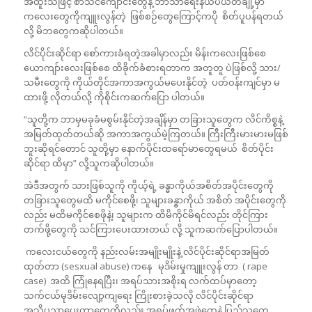
အထူးသဖြင့် စာသင်ကျောင်းတွေနဲ့ ဘာသာရေးနယ်ပယ်တချို့မှာ
ကလေးတွေကိုကျူးလွန်တဲ့ ဖြစ်စဉ်တွေကြောင့်ကပို စိတ်ပူပန်ရတယ်
လို့ မိဘတွေကဆိုပါတယ်။
လိင်ပိုင်းဆိုင်ရာ စော်ကားခံရတဲ့အခါမှာလည်း မိန်းကလေးဖြစ်စေ
ယောကျာ်းလေးဖြစ်စေ ထိခိုက်ခံစားရတာက အတူတူ ပဲဖြစ်လို့ သား/
သမီးတွေကို ကိုယ်တိုင်အကာအကွယ်မပေးနိုင်တဲ့ ပတ်ဝန်းကျင်မှာ မ
ထားဖို့ လိုတယ်လို့ ကိုစိုင်းကဆက်ပြော ပါတယ်။
“သူတို့က ဘာမှမခုခံမစွမ်းနိုင်တဲ့အချိန်မှာ တခြားသူတွေက လိင်ကိစ္စနဲ့
အမြတ်ထုတ်တယ်ဆို အကာအကွယ်မဲ့ကြတယ်။ ကြီးကြီးမားမားမဖြစ်
ဘူးဆိုရင်တောင် သူတို့မှာ နောက်ပိုင်းထရော်မာတွေရမယ် စိတ်ပိုင်း
ဆိုင်ရာ ထိမှာ” လို့သူကဆိုပါတယ်။
အဲဒီအတွက် သားဖြစ်သူကို ကိုယ့်ရဲ့ ခန္ဓာကိုယ်အစိတ်အပိုင်းတွေကို
တခြားသူတွေမထိ မကိုင်စေဖို့၊ သူများခန္ဓာကိုယ် အစိတ် အပိုင်းတွေကို
လည်း မထိမကိုင်စေဖိုနဲ့၊ သူများက ထိမိကိုင်မိရင်လည်း တိုင်ကြား
တက်ဖို့တွေကို သင်ကြားပေးထားတယ် လို့ သူကဆက်ပြောပါတယ်။
ကလေးငယ်တွေကို နည်းလမ်းအမျိုးမျိုးနဲ့ လိင်ပိုင်းဆိုင်ရာအမြတ်
ထုတ်တာ (sesxual abuse) ‌ကနေ မုဒိမ်းမှုကျူးလွန် တာ ( rape
case) အထိ ကြုံနေရပြီး၊ အရပ်သားအစိုးရ လက်ထပ်မှာတော့
သက်ငယ်မုဒိမ်းလျော့ကျရေး ကြိုးစားခဲ့သလို လိင်ပိုင်းဆိုင်ရာ
အသိပညာပေးတာတွေကိုလည်း အရပ်ဖက်အဖွဲတွေနဲ့ ပြည်သူတွေ