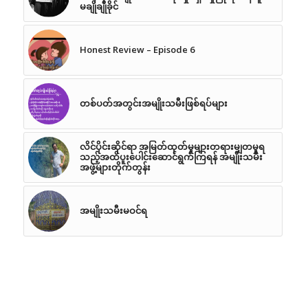
မချိုချိုခိုင်
Honest Review – Episode 6
တစ်ပတ်အတွင်းအမျိုးသမီးဖြစ်ရပ်များ
လိင်ပိုင်းဆိုင်ရာ အမြတ်ထုတ်မှုများတရားမျှတမှုရ
သည့်အထိပူးပေါင်းဆောင်ရွက်ကြရန် အမျိုးသမီး
အဖွဲ့များတိုက်တွန်း
အမျိုးသမီးမဝင်ရ