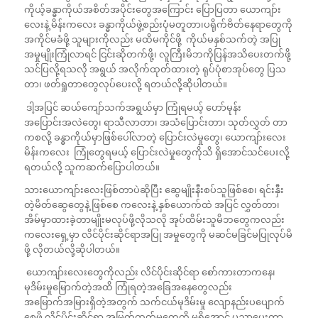
ကိုယ့်ခန္ဓာကိုယ်အစိတ်အပိုင်းတွေ‌အကြောင်း ပြောပြတာ ယောကျာ်း
လေးနဲ့ မိန်းကလေး ခန္ဓာကိုယ်ဖွဲ့စည်းပုံမတူတာ၊ပရိုက်ဗိတ်နေရာတွေကို
အကိုင်မခံဖို့ သူများကိုလည်း မထိမကိုင်ဖို့ ကိုယ်မနှစ်သက်တဲ့ အပြု
အမှုမျိုးကြုံလာရင် ငြင်းဆိုတက်ဖို့၊ လူကြီးမိဘကိုပြန်အသိပေးတက်ဖို့
သင်ပြလို့ရသလို အရွယ် အလိုက်ထုတ်ထားတဲ့ ရုပ်ပုံစာအုပ်တွေ ပြသ
တာ၊ ဖတ်ရှုတာတွေလုပ်ပေးလို့ ရတယ်လို့ဆိုပါတယ်။
ဒါ့အပြင် ဆယ်ကျော်သက်အရွယ်မှာ ကြုံရမယ့် ဟော်မုန်း
အပြောင်းအလဲတွေ၊ ရာသီလာတာ၊ အသံပြောင်းတာ၊ သုတ်လွှတ် တာ
ကစလို့ ခန္ဓာကိုယ်မှာဖြစ်ပေါ်လာတဲ့ ပြောင်းလဲမှုတွေ၊ ယောကျာ်းလေး
မိန်းကလေး ကြုံတွေရမယ့် ပြောင်းလဲမှုတွေကိုသိ ရှိအောင်သင်ပေးလို့
ရတယ်လို့ သူကဆက်ပြောပါတယ်။
သားယောကျာ်းလေးဖြစ်တာပဲဆိုပြီး ဆွေမျိုးနီးစပ်သူဖြစ်စေ၊ ရင်းနှီး
တဲ့မိတ်ဆွေတွေနဲ့ ဖြစ်စေ ကလေးနဲ့ နှစ်ယောက်ထဲ အပြင် လွှတ်တာ၊
အိမ်မှာထားခဲ့တာမျိုးမလုပ်ဖို့လိုသလို အုပ်ထိမ်းသူမိဘတွေကလည်း
ကလေးရှေ့မှာ လိင်ပိုင်းဆိုင်ရာအပြု အမှုတွေကို မဆင်မခြင်မပြုလုပ်မိ
ဖို့ လိုတယ်လို့ဆိုပါတယ်။
ယောကျာ်းလေးတွေကိုလည်း လိင်ပိုင်းဆိုင်ရာ ‌စော်ကားတာကနေ၊
မုဒိမ်းမှုမြောက်တဲ့အထိ ကြုံရတဲ့အခြေအနေတွေလည်း
အမြောက်အမြားရှိတဲ့အတွက် သက်ငယ်မုဒိမ်းမှု လျောနည်းပပျောက်
စေဖို့ လိင်ပိုင်းဆိုင်ရာ အမြတ်ထုတ်မှုတွေကို မရှိအောင် ပညာပေးတာ