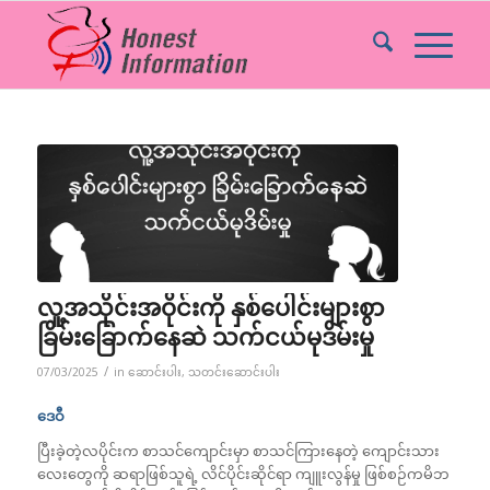
လူ့အသိုင်းအဝိုင်းကို နှစ်ပေါင်းများစွာ
ခြိမ်းခြောက်နေဆဲ သက်ငယ်မုဒိမ်းမှု
/
07/03/2025
in
ဆောင်းပါး
,
သတင်းဆောင်းပါး
ဒေဝီ
ပြီးခဲ့တဲ့လပိုင်းက စာသင်ကျောင်းမှာ စာသင်ကြားနေတဲ့ ကျောင်းသား
လေးတွေကို ဆရာဖြစ်သူရဲ့ လိင်ပိုင်းဆိုင်ရာ ကျူးလွန်မှု ဖြစ်စဉ်ကမိဘ