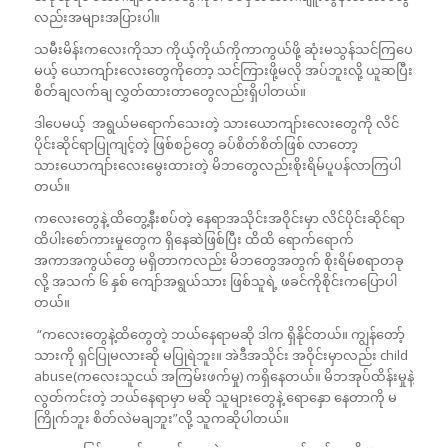
လည်းအများအပြားပါ။
သမီးမိန်းကလေးကိုသာ ကိုယ့်ကိုယ်ကိုကာကွယ်ဖို့ ဆုံးမသွန်သင်ကြပေ
မယ့် ယောကျာ်းလေးတွေကိုတော့ သင်ကြားဖို့မလို အပ်ဘူးလို့ ယူဆပြီး
စိတ်ချလက်ချ လွှတ်ထားတာတွေလည်းရှိပါတယ်။
ဒါပေမယ့် အရွယ်မရောက်သေးတဲ့ သားယောကျာ်းလေးတွေကို လိင်
ပိုင်းဆိုင်ရာပြုကျင့်တဲ့ ဖြစ်စဉ်တွေ ခပ်စိတ်စိတ်ဖြစ် လာတော့
သားယောကျာ်းလေးမွေးထားတဲ့ မိဘတွေလည်းစိုးရိမ်ပူပန်လာကြပါ
တယ်။
ကလေးတွေနဲ့ ထိတွေ့နီးစပ်တဲ့ နေရာအသိုင်းအဝိုင်းမှာ လိင်ပိုင်းဆိုင်ရာ
ထိပါးစော်ကားမှုတွေက ရှိနေဆဲဖြစ်ပြီး ထိထိ ရောက်ရောက်
အကာအကွယ်တွေ မရှိတာကလည်း မိဘတွေအတွက် စိုးရိမ်စရာတခု
လို့ အသက် ၆ နှစ် ကျော်အရွယ်သား ဖြစ်သူရဲ့ ဖခင်ကိုစိုင်းကပြောပါ
တယ်။
“ကလေးတွေနဲ့ထိတွေတဲ့ ဘယ်နေရာမဆို ဒါက ရှိနိုင်တယ်။ ကျွန်တော့်
သားကို ရှင်ပြုမလားဆို မပြုရဲဘူး။ အဲဒီအသိုင်း အဝိုင်းမှာလည်း child
abuse(ကလေးသူငယ် အကြမ်းဖက်မှု) ကရှိနေတယ်။ မိဘအုပ်ထိန်းမှုနဲ့
လွတ်ကင်းတဲ့ ဘယ်နေရာမှာ မဆို သူများတွေနဲ့ ရောနှော နေတာကို မ
ကြိုက်ဘူး စိတ်လဲမချဘူး”လို့ သူကဆိုပါတယ်။