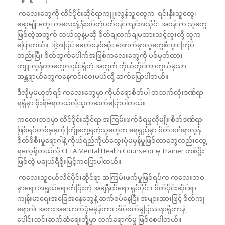
ကလေးတွေကို လိင်ပိုင်းဆိုင်ရာကျူးလွန်သူတွေက ရင်းနှီးသူတွေ၊
ဆွေမျိုးတွေ၊ ကလေးနဲ့ နီးစပ်တဲ့ပတ်ဝန်းကျင်အသိုင်း အဝန်းက သူတွေ
ဖြစ်တဲ့အတွက် ဘယ်သူနဲ့မဆို စိတ်ချလက်ချမထားသင့်ဘူးလို့ သူက
ပြောတယ်။ ဒါ့အပြင် ခေတ်စနစ်ဆိုး အောက်မှာလူတွေစီးပွားကြပ်
တည်းပြီး စိတ်ထွက်ပေါက်အဖြစ်ကလေးတွေကို ပစ်မှတ်ထား
ကျူးလွန်တာတွေလည်းရှိတဲ့ အတွက် ကိုယ်တိုင်ကာကွယ်မှသာ
အန္တရာယ်တွေကနေကင်းဝေးမယ်လို့ ဆက်ပြောပါတယ်။
ဒီလိုမှမဟုတ်ရင် ကလေးတွေမှာ ကိုယ်ရောစိတ်ပါ တသက်လုံးဒဏ်ရာ
ရရှိမှာ စိုးရိမ်ရတယ်လို့သူကဆက်ပြောပါတယ်။
ကလေးဘဝမှာ လိင်ပိုင်းဆိုင်ရာ အကြမ်းဖက်ခံရမှုလိုမျိုး စိတ်ဒဏ်ရာ
ဖြစ်ရပ်တစ်ခုခုကို ကြုံတွေ့ရတဲ့သူတွေက ရေရှည်မှာ စိတ်ဒဏ်ရာလွန်
စိတ်ဖိစီးမှုရောဂါနဲ့ ကိုယ်ရည်ကိုယ်သွေးပုံမမှန်မှုဖြစ်တာတွေလည်းတွေ့
ရလေ့ရှိတယ်လို့ CETA Mental Health Counselor မှ Trainer တစ်ဦး
ဖြစ်တဲ့ မချယ်ရီစိုးမြင့်ကပြောပါတယ်။
ကလေးသူငယ်လိင်ပိုင်းဆိုင်ရာ အကြမ်းဖက်မှုဖြစ်ရပ်က ကလေးဘဝ
မှာရော အရွယ်ရောက်ပြီးတဲ့ အချိန်ထိရော ရုပ်ပိုင်း၊ စိတ်ပိုင်းဆိုင်ရာ
ကျန်းမာရေးအခြေအနေတွေနဲ့ ဆက်စပ်နေပြီး အများအားဖြင့် စိတ်ကျ
ရောဂါ၊ အစားအသောက်ပုံမမှန်တာ၊ အိပ်စက်မှုပြဿနာရှိတာနဲ့
ပေါင်းသင်းဆက်ဆံရေးတို့မှာ သက်ရောက်မှု ဖြစ်စေပါတယ်။