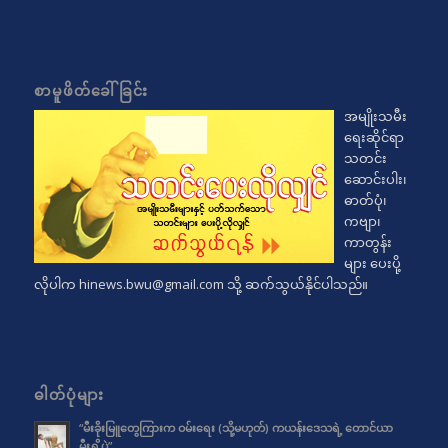
စာမူဖိတ်ခေါ်ခြင်း
အမျိုးသမီး
ရေးဆိုင်ရာ
သတင်း
ဆောင်းပါး၊
ဓာတ်ပုံ၊
ကဗျာ၊
ကာတွန်း
များ ပေးပို့
လိုပါက
hinews.bwu@gmail.com
သို့ ဆက်သွယ်နိုင်ပါသည်။
ဓါတ်ပုံများ
“မီးခိုးမြူတွေကြားက ဝမ်းရေး (သို့မဟုတ်) ကယန်းဒေသရဲ့ တောင်ယာ
မီးရှို့ပွဲ”