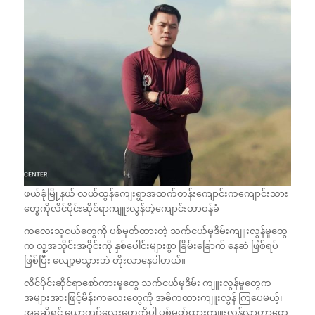
ဖယ်ခုံမြို့နယ် လယ်ထွန်ကျေးရွာအထက်တန်းကျောင်းကကျောင်းသား
တွေကိုလိင်ပိုင်းဆိုင်ရာကျူးလွန်တဲ့ကျောင်းတာဝန်ခံ
ကလေးသူငယ်တွေကို ပစ်မှတ်ထားတဲ့ သက်ငယ်မုဒိမ်းကျူးလွန်မှုတွေ
က လူ့အသိုင်းအဝိုင်းကို နှစ်ပေါင်းများစွာ ခြိမ်းခြောက် နေဆဲ ဖြစ်ရပ်
ဖြစ်ပြီး လျော့မသွားဘဲ တိုးလာနေပါတယ်။
လိင်ပိုင်းဆိုင်ရာစော်ကားမှုတွေ သက်ငယ်မုဒိမ်း ကျူးလွန်မှုတွေက
အများအားဖြင့်မိန်းကလေးတွေကို အဓိကထားကျူးလွန် ကြပေမယ့်၊
အခုဆိုရင် ယောကျာ်လေးတွေကိုပါ ပစ်မှတ်ထားကျူးလွန်လာတာတွေ