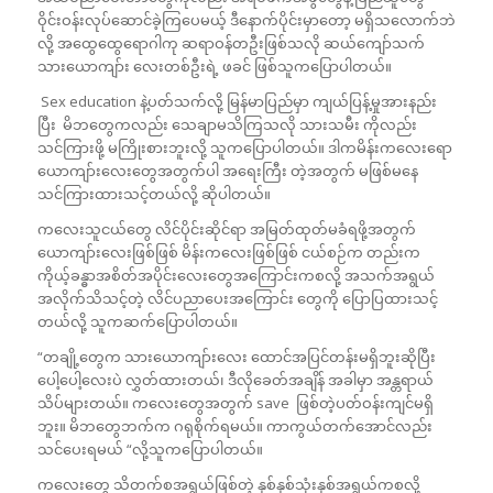
ဝိုင်းဝန်းလုပ်ဆောင်ခဲ့ကြပေမယ့် ဒီနောက်ပိုင်းမှာတော့ မရှိသလောက်ဘဲ
လို့ အထွေထွေရောဂါကု ဆရာဝန်တဦးဖြစ်သလို ဆယ်ကျော်သက်
သားယောကျာ်း လေးတစ်ဦးရဲ့ ဖခင် ‌‌ဖြစ်သူကပြောပါတယ်။
Sex education နဲ့ပတ်သက်လို့ မြန်မာပြည်မှာ ကျယ်ပြန့်မှုအားနည်း
ပြီး မိဘတွေကလည်း သေချာမသိကြသလို သားသမီး ကိုလည်း
သင်ကြားဖို့ မကြိုးစားဘူးလို့ သူကပြောပါတယ်။ ဒါကမိန်းကလေးရော
ယောကျာ်းလေးတွေအတွက်ပါ အရေးကြီး တဲ့အတွက် မဖြစ်မနေ
သင်ကြားထားသင့်တယ်လို့ ဆိုပါတယ်။
ကလေးသူငယ်တွေ လိင်ပိုင်းဆိုင်ရာ အမြတ်ထုတ်မခံရဖို့အတွက်
ယောကျာ်းလေးဖြစ်ဖြစ် မိန်းကလေးဖြစ်ဖြစ် ငယ်စဉ်က တည်းက
ကိုယ့်ခန္ဓာအစိတ်အပိုင်းလေးတွေအကြောင်းကစလို့ အသက်အရွယ်
အလိုက်သိသင့်တဲ့ လိင်ပညာပေးအကြောင်း တွေကို ပြောပြထားသင့်
တယ်လို့ သူကဆက်ပြောပါတယ်။
“တချို့တွေက သားယောကျာ်းလေး ထောင်အပြင်တန်းမရှိဘူးဆိုပြီး
ပေါ့ပေါ့လေးပဲ လွှတ်ထားတယ်၊ ဒီလိုခေတ်အချိန် အခါမှာ အန္တရာယ်
သိပ်များတယ်။ ကလေးတွေအတွက် save ဖြစ်တဲ့ပတ်ဝန်းကျင်မရှိ
ဘူး။ မိဘတွေဘက်က ဂရုစိုက်ရမယ်။ ကာကွယ်တက်အောင်လည်း
သင်ပေးရမယ် “လို့သူကပြောပါတယ်။
ကလေးတွေ သိတက်စအရွယ်ဖြစ်တဲ့ နှစ်နှစ်သုံးနှစ်အရွယ်ကစလို့