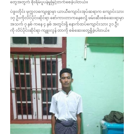
တွေအတွက် စိုးရိမ်ပူပန်မှုမြင့်တက်စေခဲ့ပါတယ်။
ပဲခူးတိုင်း မုက္ကလကျေးရွာမှာ ယာယီကျောင်းအုပ်ဆရာက ကျောင်းသား
၁၇ ဦးကိုလိင်ပိုင်းဆိုင်ရာ စော်ကားတာကနေစလို့ ဖမ်းဆီးစစ်ဆေးရာမှာ
အသက် ၇ နှစ် ကနေ ၄ နှစ် အတွင်းရှိ နောက်ထပ်ကျောင်းသား ၃၁ ဦး
ကို လိင်ပိုင်းဆိုင်ရာ ကျူးလွန် တာကို စစ်ဆေးတွေ့ရှိခဲ့ပါတယ်။