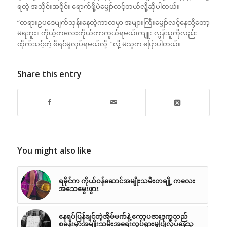
ရတဲ့ အသိုင်းအဝိုင်း ရောက်ဖို့ပဲမျှော်လင့်တယ်လို့ဆိုပါတယ်။
“တရားဥပဒေပျက်သုန်းနေတဲ့ကာလမှာ အများကြီးမျှော်လင့်နေလို့တော့
မရဘူး။ ကိုယ့်ကလေးကိုယ်ကာကွယ်ရမယ်၊ကျူး လွန်သူကိုလည်း
ထိုက်သင့်တဲ့ စီရင်မှုလုပ်ရမယ်လို့ ”လို့ မသူက ပြောပါတယ်။
Share this entry
You might also like
ရခိုင်က ကိုယ်ဝန်ဆောင်အမျိုးသမီးတချို့ ကလေး
အသေမွေးဖွား
နေရပ်ပြန်ချင်တဲ့အိမ်မက်နဲ့ ကော့ပဇားဒုက္ခသည်
စခန်းမှာအမျိုးသမီးအရေးလှုပ်ရှားမှုပြုလုပ်နေသူ