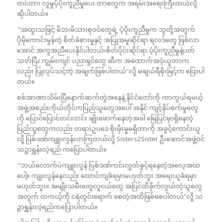
တင်တာ၊ လူမှုပံ့ပိုးကူညီမှုပေး တာတွေက အရမ်းအရေးကြီးတယ်လို့
ဆိုပါတယ်။
“အထူးသဖြင့် မိဘ၊မိသားစုဝင်တွေရဲ့ ပံ့ပိုးကူညီမှုက သူတို့အတွက်
ပိုမိုကောင်းမွန်တဲ့ စိတ်ခံစားမှုနှင့် အပြုအမူဆိုင်ရာ ရလဒ်တွေ ဖြစ်လာ
အောင် အကူအညီပေးနိုင်ပါတယ်၊စိတ်ပိုင်းဆိုင်ရာ ပံ့ပိုးကူညီမှုနဲ့ပတ်
သတ်ပြီး ကျွမ်းကျင် ပညာရှင်တွေ ဆီက အထောက်အပံ့ယူတာက
လည်း ပြုလုပ်သင့်တဲ့ အချက်ဖြစ်ပါတယ်”လို့ မချယ်ရီစိုးမြင့်က ပြောပါ
တယ်။
စစ်အာဏာသိမ်းပြီနောက်ဆက်တွဲအနေနဲ့ နိုင်ငံတော်ကို ကာကွယ်ရမယ့်
အဖွဲ့အစည်းကိုယ်တိုင်ကပြည်သူတွေအပေါ် အနိုင် ကျင့်နှိပ်စက်မှုတွေ
ကို ပြောင်ပြောင်တင်းတင်း ချိုးဖောက်နေတဲ့အခါ မြေပြင်မှာရှိနေတဲ့
ပြည်သူတွေကလည်း တရားဥပဒေ စိုးမိုးမှုမရှိတာကို အခွင့်ကောင်းယူ
လို့ ပြစ်ဒဏ်ကျူးလွန်လာကြတယ်လို့ Sisters2Sister ဦးဆောင်အဖွဲ့ဝင်
သဉ္ဇာရွှန်းလဲ့ရည် ကပြောပါတယ်။
“ဘယ်လောက်ပဲကျူးလွန် ပြစ်ဒဏ်ကင်းလွှတ်ခွင့်ရနေတဲ့အလေ့အထ
ပေါ့။ ကျုးလွန်နေလည်း ထောင်ကျခံရမှာမဟုတ်ဘူး အရေးယူခံရမှာ
မဟုတ်ဘူး။ အမျိုးသမီးတွေလူငယ်တွေ အပြင်ထိခိုက်လွယ်တဲ့သူတွေ
အတွက် တကယ့်ကို ငရဲတွင်း‌ရောက် စေတဲ့အထိဖြစ်စေပါတယ်”လို့ သ
ဉ္ဇာရွှန်းလဲ့ရည်ကပြောပါတယ်။