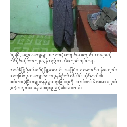
ပဲခူးမြို့၊မုက္ကလကျေးရွာ၊အလက(ခွဲ)ကျောင်းမှ ကျောင်းသားများကို
လိင်ပိုင်းဆိုင်ရာကျူးလွန်သည့် ယာယီကျောင်းအုပ်ဆရာ
ကရင်နီပြည်နယ်ဖယ်ခုံမြို့မှာလည်း အခြေခံပညာအထက်တန်းကျောင်း
ဆရာဖြစ်သူက ကျောင်းသားခုနှစ်ဦးကို လိင်ပိုင်း ဆိုင်ရာထိပါး
စော်ကားခဲ့ပြီး ကျူးလွန်သူဆရာဖြစ်သူကို ထောင်ဒဏ် ၆ လသာ ချမှတ်
ခဲ့တဲ့အတွက်ဝေဖန်သံတွေဆူညံ ခဲ့ပါသေးတယ်။