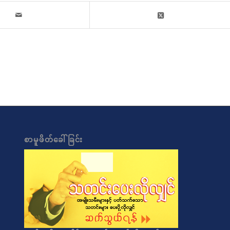
စာမူဖိတ်ခေါ်ခြင်း