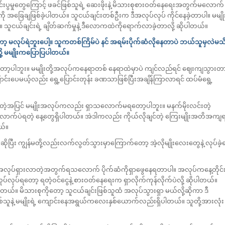
 ဖောင်းပွမှုတွေကြောင့် ဖခင်ဖြစ်သူရဲ့ ဆေးဖိုးနဲ့ မိသားစုစားဝတ်နေရေးအတွက်မလောက်
ဲကို အခြေချဖြစ်ခဲ့ပါတယ်။ သူငယ်ချင်းတစ်ဦးက ဒီအလုပ်လုပ် ကိုင်နေခဲ့တာပါ။ မမျို
ူငယ်ချင်းရဲ့ ချိတ်ဆက်မှုနဲ့ ဒီလောကထဲကိုရောက်လာခဲ့တာလို့ ဆိုပါတယ်။
ာ့ မလုပ်ရဲဘူးပေါ့။ သူကတစ်ကြိမ်ပဲ နင် အရမ်းပိုက်ဆံလိုနေတာပဲ ဘယ်သူမှလဲမသ
ို့ မမျိုးကပြောပြပါတယ်။
ေတော့ပါဘူး။ မမျိုးတို့အလုပ်ကနေရာတစ် နေရာထဲမှာပဲ ကျင်လည်ရင် ဈေးကျသွားတ
ပြောင်းပေမယ့်လည်း ရွေ့ပြောင်းတုန်း ခဏသာဖြစ်ပြီးအချိန်ကြာလာရင် ထပ်မံရွေ့
်လာတဲ့အပြင် မမျိုးအလုပ်ကလည်း ရှာသလောက်မရတော့ပါဘူး။ မနက်မိုးလင်းတဲ့
ောက်ပဲရတဲ့ နေ့တွေရှိပါတယ်။ အဲဒါကလည်း ကိုယ်လိုချင်တဲ့ ကြေးမျိုးအတိအကျ
ယ်။
ိုပြီး ကျွန်မတို့လည်းလက်လွတ်သွားမှာကြောက်တော့ အဲ့လိုမျိုးလေးတွေနဲ့ လုပ်ခဲ့
လုပ်ရှားလာတဲ့အတွက်ရသလောက် ပိုက်ဆံကိုရှာဖွေနေရတာပါ။ အလုပ်ကနေ့တိုင်
်ရတော့ ရတဲ့ဝင်ငွေနဲ့ စားဝတ်နေရေးက ရှာလိုက်ကုန်လိုက်ပဲလို့ ဆိုပါတယ်။
ယ်။ မိသားစုကိုတော့ သူငယ်ချင်းဖြစ်သူထံ အလုပ်သွားရှာ မယ်လို့ဆိုကာ ဒီ
်သူနဲ့ မမျိုးရဲ့ ကျောင်းနေအရွယ်ကလေးနှစ်ယောက်လည်းရှိပါတယ်။ သူတို့အားလုံး