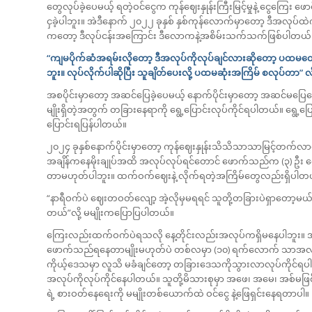
တွေလုပ်ခဲ့ပေမယ့် ရတဲ့ဝင်ငွေက ကုန်ဈေးနှုန်းကြီးမြင့်မှုနဲ့ ငွေကြေး
ငှခဲ့ပါဘူး။ အဲဒီနောက် ၂၀၂၂ ခုနှစ် နှစ်ကုန်လောက်မှာတော့ ဒီအလုပ်ထ
ကတော့ ဒီလုပ်ငန်းအကြောင်း ဒီလောကနဲ့အစိမ်းသက်သက်ဖြစ်ပါတယ်။ သ
“ကျမပိုက်ဆံအရမ်းလိုတော့ ဒီအလုပ်ကိုလုပ်ချင်လားဆို‌တော့ ပထမတေ
ဘူး။ လုပ်လိုက်ပါဆိုပြီး သူချိတ်ပေးလို့ ပထမဆုံးအကြိမ် စလုပ်တာ” လ
အစပိုင်းမှာတော့ အဆင်ပြေခဲ့ပေမယ့် နောက်ပိုင်းမှာတော့ အဆင်မပြ
မျိုးရှိတဲ့အတွက် တခြားနေရာကို ‌ရွေ့ပြောင်းလုပ်ကိုင်ရပါတယ်။ ရွေ့
ပြောင်းရပြန်ပါတယ်။
၂၀၂၄ ခုနှစ်နောက်ပိုင်းမှာတော့ ကုန်ဈေးနှုန်းသိသိသာသာမြင့်တက
အချိန်ကနေမိုးချုပ်အထိ အလုပ်လုပ်ရင်တောင် ဖောက်သည်က (၃) ဦး လ
တာမဟုတ်ပါဘူး။ ထက်ဝက်ဈေးနဲ့ လိုက်ရတဲ့အကြိမ်တွေလည်းရှိပါတ
“နာရီဝက်ပဲ ‌ဈေးတဝတ်လျော့ အဲ့လိုမှမရရင် သူတို့တခြားပဲရှာတော့မယ်ဆ
တယ်”လို့ မမျိုးကပြောပြပါတယ်။
ကြေးလည်းထက်ဝက်ပဲရသလို နေ့တိုင်းလည်းအလုပ်ကရှိမနေပါဘူး။ အ
ဖောက်သည်ရနေတာမျိုးမဟုတ်ပဲ တစ်လမှာ (၁၀) ရက်လောက် သာအလုပ်လုပ
ကိုယ့်ဒေသမှာ လူသိ မခံချင်တော့ တခြားဒေသကိုသွားလာလုပ်ကိုင်ရပါတ
အလုပ်ကိုလုပ်ကိုင်နေပါတယ်။ သူတို့မိသားစုမှာ အဖေ၊ အမေ၊ အစ်မဖြစ
ရဲ့ စားဝတ်နေ‌ရေးကို မမျိုးတစ်ယောက်ထဲ ဝင်ငွေ နဲ့ဖြေရှင်းနေရတာပါ။