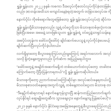
ရွှန်းရွှန်းဟာ ၂၀၂၂ ခုနှစ် ကစကာ ဒီအလုပ်ကိုစတင်လုပ်ကိုင်ခဲ့တ
လည်း (၈) တန်းအထိသာ ကျောင်းနေခဲ့ရတဲ့အတွက် တခြားအလုပ်အ ကိုင်
နောက်ပိုင်း ကိုဗစ်ရောဂါတွေစဖြစ်‌တော့ ရွှန်းရွှန်းအလုပ်လုပ်တဲ့
ရွှန်းရွှန်းတို့မိသားစုမှာလည်း သူ့ရဲ့ဝင်ငွေကိုသာ မိသားစုတစ်ခုလု
ဖြစ်ပြီးအဖေ၊ အမေနဲ့ သားဖြစ်သူဟာ ရွှန်းရွှန်းရဲ့ ဝင်ငွေနဲ့သာရှင်သ
အစပိုင်းတုန်းက ခေါင်းလို့ခေါ်တဲ့ ချိတ်ဆက်ပေးသူနဲ့ လုပ်ကိုင်ခဲ့ပေမယ့
ချိတ်ဆက်ပြီးလုပ်ကိုင်ခဲ့ပါတယ်။
လက်ရှိမှာတော့ စီးပွားရေးကြပ်တည်းမှုကြောင့် အရင်ကလောက် အလုပ်လ
သလို ရှိတဲ့နေ့တွေမှာလည်း ပိုက်ဆံက အပြည့်မရပါဘူး။
“ခေါင်းတွေနဲ့ အချိတ်အဆက်မရှိဘဲ တစ်ယောက်ထဲလုပ်တော့ တခါတလေက
ကြောက်တော့ ငိုပြီးပြန်လာရတယ်”လို့ ရွှန်းရွှန်းကဆိုပါတယ်။
မိသားစုကိုတော့ ညဘက်ထမင်းကြော်ဆိုင်မှာ အလုပ်ဆင်းနေရတယ်လို့ အသိပ
မိသားစုစားဝတ်နေရေးအတွက်သူ့ရဲ့ တစ်နေ့တာဝင်ငွေဟာ မိသားစု 
“ဒီနေ့ပိုက်ဆံရလာရင် နောက်နေ့ကုန်သွားပြီ ဆန်ကတပြည်လောက်ချက်
လုပ်နိုင်ရင် ဆွေမျိုးတွေဆီက သွားချေးငှား နောက်‌နေ့ကျ ပြန်ဆပ်ပေါ့”လိ
၂၀၂၁ ခုနှစ် နောက်ပိုင်း နိုင်ငံရေးအခြေအနေတွေနဲ့ စီးပွားရေးကြပ်တည်