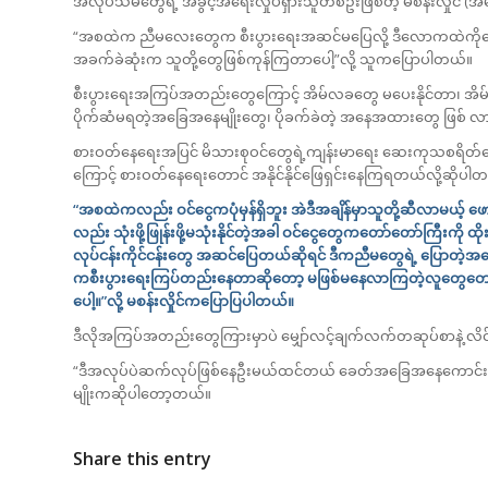
အလုပ်သမတွေရဲ့ အခွင့်အရေးလှုပ်ရှားသူတစ်ဦးဖြစ်တဲ့ မစန်းလှိုင် (
“အစထဲက ညီမလေးတွေက စီးပွားရေးအဆင်မပြေလို့ ဒီလောကထဲကိုရောက
အခက်ခဲဆုံးက သူတို့တွေဖြစ်ကုန်ကြတာပေါ့”လို့ သူကပြောပါတယ်။
စီးပွားရေးအကြပ်အတည်းတွေကြောင့် အိမ်လခတွေ မပေးနိုင်တာ၊ အိမ
ပိုက်ဆံမရတဲ့အခြေအနေမျိုးတွေ၊ ပိုခက်ခဲတဲ့ အနေအထားတွေ ဖြစ် လာ
စားဝတ်နေရေးအပြင် မိသားစုဝင်တွေရဲ့ကျန်းမာရေး ဆေးကုသစရိတ်တွေ
ကြောင့် စားဝတ်နေရေးတောင် အနိုင်နိုင်ဖြေရှင်းနေကြရတယ်လို့ဆိုပါ
“အစထဲကလည်း ဝင်ငွေကပုံမှန်ရှိဘူး အဲဒီအချိန်မှာသူတို့ဆီလာမယ့
လည်း သုံးဖို့ဖြုန်းဖို့မသုံးနိုင်တဲ့အခါ ဝင်ငွေတွေကတော်တော်ကြီးကိ
လုပ်ငန်းကိုင်ငန်းတွေ အဆင်ပြေတယ်ဆိုရင် ဒီကညီမတွေရဲ့ ပြောတဲ့
ကစီးပွားရေးကြပ်တည်းနေတာဆိုတော့ မဖြစ်မနေလာကြတဲ့လူတွေတောင်မှ
ပေါ့။”လို့ မစန်းလှိုင်ကပြောပြပါတယ်။
ဒီလိုအကြပ်အတည်းတွေကြားမှာပဲ မျှော်လင့်ချက်လက်တဆုပ်စာနဲ့
“ဒီအလုပ်ပဲဆက်လုပ်ဖြစ်နေဦးမယ်ထင်တယ် ခေတ်အခြေအနေကောင်းရင
မျိုးကဆိုပါတော့တယ်။
Share this entry