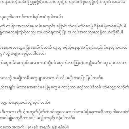
မကျန်းမာတဲ့ဖခင်ကိုပြုစုဖို့နဲ့ ကလေးတွေရဲ့ ကျောင်းကိစ္စတွေရှိတဲ့အတွက် အဆင်မ
် အခုငွေငါးထောင်ကတစ်နပ်စာပဲရပါတယ်။
ု တခြားအသက်မွေးဝမ်းကျောင်း ပြောင်းလဲလုပ်ကိုင်စေဖို့ စိန်ခေါ်မှုတစ်ခုဖြစ်ပါ
ှိတာတွေကြောင့်လည်း လုပ်ကိုင်ရတာပိုပြီး အကြပ်အတည်းတွေရှိတယ်လို့ဆိုပါ
ရာလေးသွားပြီးနေလိုက်တယ် လူသူ မရှိတဲ့နေရာမှာ ငိုချင်လည်းငိုနေလိုက်တယ်
ူး”လို့ မမျိုးကဖွင့်ဟပါတယ်။
ာ ဒီအသက်မွေးဝမ်းကျောင်းလောကထဲကိုဝင် ရောက်လာကြတဲ့အမျိုးသမီးတွေ များလာတာ
ြစ်သွားသလို အမျိုးသမီးတွေများလာတယ်”လို့ မမျိုးကပြောပြပါတယ်။
ချင်း မိသားစုအဆင်မပြေမှုတွေ ကြောင့်သာ မလွှဲသာပဲဒီလမ်းကိုလျှောက်လိုက
လျှောက်နေရတယ်လို့ ဆိုပါတယ်။
ဒီဟာက။ ကိုယ့်အတွက်ပိုက်ဆံဝင်ငွေလေးက ဒါလေးပဲရှိနေတာဆိုတော့ ဒါလေးနဲ့ဘ
ါမျိုးတွေရှိတာပေါ့” မမျိုးကဖွင့်ဟခဲ့ပါတယ်။
့ အသက် (၂၅) နှစ် အရွယ် ရွှန်းရွှန်းပါ။