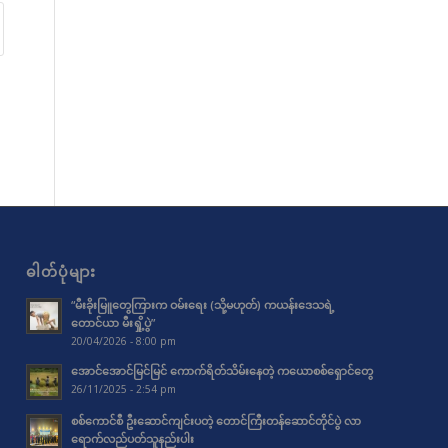
ဓါတ်ပုံများ
“မီးခိုးမြူတွေကြားက ဝမ်းရေး (သို့မဟုတ်) ကယန်းဒေသရဲ့
တောင်ယာ မီးရှို့ပွဲ”
20/04/2026 - 8:00 pm
အောင်အောင်မြင်မြင် ကောက်ရိတ်သိမ်းနေတဲ့ ကယောစစ်ရှောင်တွေ
26/11/2025 - 2:54 pm
စစ်ကောင်စီ ဦးဆောင်ကျင်းပတဲ့ တောင်ကြီးတန်ဆောင်တိုင်ပွဲ လာ
ရောက်လည်ပတ်သူနည်းပါး