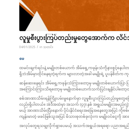
လူမှုစီးပွားကြပ်တည်းမှုတွေအောက်က လိ
/
04/01/2025
in
သတင်း
မေ
ထမင်းချက်ရင်းနဲ့ မမျိုးတစ်ယောက် အိမ်ရှေ့ကဖုန်းသံကိုနားစွင့်
ရှိဘဲအိမ်မှာထိုင်နေရတဲ့ရက်က များလာတဲ့အခါ မမျိုးရဲ့ ပူပန်စိတ်က ကု
ဆန်ဆေးနေရင်း အိမ်ရှေ့ကဖုန်းသံကြားတော့မှ မမျိုးတစ်‌ယောက်ပြာ ပ
အကြောင်းကြားသိရတော့မှ မမျိုးတစ်ယောက်သက်ပြင်းချနိုင်ပါတော
စစ်အာဏာသိမ်းရန်ကြိုးပမ်းမှုနောက်မှာ လူမှုစီးပွားကြပ်တည်းမှု
လည်းရှိပါတယ်။ အဲဒီအထဲမှာ အသက် (၄၇) နှစ် အရွယ်မမျိုး(အမည်လွှ
မယ့် အာဏာသိမ်းပြီးနောက် ပိုင်းနိုင်ငံရေးအခြေအနေတွေအပြင် ကိုဗစ်
ကျန်းမာတဲ့ ဖခင်ဖြစ်သူအပြင် မိသားစုတစ်ခုလုံးက မမျိုးဝင်ငွေကိ
အလုပ်တွေရသမျှလိုက်ရှာပေမယ့် အသက်အရွယ်အရရော ပညာအရည်အချ