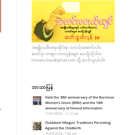
အမျိုးသမီးရေးဆိုင်ရာ သတင်းဆောင်းပါး၊
ဓာတ်ပုံ၊ ကဗျာ၊ ကာတွန်းများ ပေးပို့လိုပါက
hinews.bwu@gmail.com
သို့ ဆက်သွယ်ပါ။
ဘာသာပြန်
Held the 30th anniversary of the Burmese
Women’s Union (BWU) and the 10th
anniversary of Honest Information
ေ
11/01/2025 - 11:12 am
Outdated Villages Traditions Persisting
Against the Childbirth
16/03/2024 - 7:00 pm