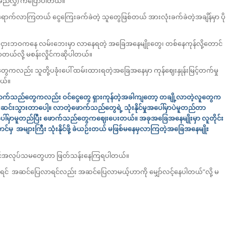
အမည်လွှဲ) ကပြောပါတယ်။
်လာကြတယ် ငွေကြေးခက်ခဲတဲ့ သူတွေဖြစ်တယ် အားလုံးခက်ခဲတဲ့အချိန်မှာ ပို
်ငှားဘဝကနေ လမ်း‌ဘေးမှာ လာနေရတဲ့ အခြေအနေမျိုးတွေ၊ တစ်နေကုန်လို့တောင်
တယ်လို့ မစန်းလှိုင်ကဆိုပါတယ်။
ကလည်း သူတို့ပခုံးပေါ် ထမ်းထားရတဲ့အခြေအနေမှာ ကုန်ဈေးနှုန်းမြင့်တက်မှု
တယ်။
် ဖောက်သည်တွေကလည်း ဝင်ငွေတွေ ရှားကုန်တဲ့အခါကျတော့ တချို့လာတဲ့လူတွေက
ု ထိုးဆင်းသွားတာပေါ့။ လာတဲ့ဖောက်သည်တွေရဲ့ သုံးနိုင်မှုအပေါ်မှာပဲမူတည်တာ
အပေါ်မှာမူတည်ပြီး ဖောက်သည်တွေကဈေးပေးတယ်။ အခုအခြေအနေမျိုးမှာ လူတိုင်း
 အများကြီး သုံးနိုင်ဖို့ ခဲယဉ်းတယ် မဖြစ်မနေမှလာကြတဲ့အခြေအနေမျိုး
 လိင်အလုပ်သမတွေဟာ ဖြတ်သန်းနေကြရပါတယ်။
် အဆင်ပြေလာရင်လည်း အဆင်ပြေလာမယ့်ဟာကို မျှော်လင့်နေပါတယ်”လို့ မ