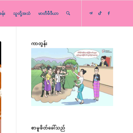
ခန်း
သူတို့အသံ
မာတီမီဒီယာ
ကာတွန်း
စာမူဖိတ်ခေါ်သည်