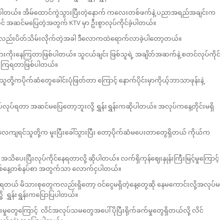
ာဖြစ်ပါတယ်။ အိမ်ထောင်ကွဲသွားပြီးတဲ့နောက် ကလေးတစ်ဖက်နဲ့ ပညာအရည်အချင်းက
 အဆင်မပြေတဲ့အတွက် KTV မှာ ဦးစွာလုပ်ကိုင်ခဲ့ပါတယ်။
 ဆိုင်ကလည်းပိတ်သိမ်းလိုက်တဲ့အခါ ဒီလောကထဲရောက်လာခဲ့ပါတော့တယ်။
ံးကအားကိုးနေကြတာဖြစ်ပါတယ်။ သူငယ်ချင်း ဖြစ်သူရဲ့ အချိတ်အဆက်နဲ့ စတင်လုပ်ကိုင
န်နေ ကြရတာဖြစ်ပါတယ်။
် သူတို့ကပိုက်ဆံတွေခေါင်းပုံဖြတ်တာ ကြောင့် နောက်ပိုင်းမှာကိုယ့်ဘာသာဖုန်းနဲ့
ုပ်ရတာ အဆင်မပြေတော့ဘူးလို့ ရွှန်းရွှန်းကဆိုပါတယ်။ အလုပ်ကနေ့တိုင်းမရှိ
ျရင်သူတို့က မူးပြီးခေါ်သွားပြီး တော့ပိုက်ဆံမ‌ပေးတာတွေရှိတယ် ကိုယ်က
ေးပြီးလုပ်ကိုင်နေရတာလို့ ဆိုပါတယ်။ လက်ရှိကုန်ဈေးနှုန်းကြီးမြင့်မှုကြောင့်
တစ်နေ့တစ်နပ်စာ အတွက်သာ လောက်ငှပါတယ်။
ရတယ် မိသားစုတွေကလည်းရှိတော့ ဝင်ငွေမရှိတဲ့နေ့တွေဆို နေမကောင်းလို့အလုပ်မ
ု့ ရွှန်းရွှန်းကပြောပြပါတယ်။
းမှုတွေကြောင့် လိင်အလုပ်သမတွေအပေါ် ပိုပြီးရိုက်ခက်မှုတွေရှိတယ်လို့ လိင်