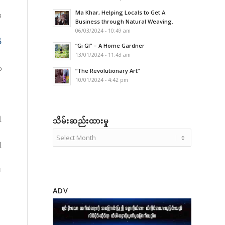
Ma Khar, Helping Locals to Get A
း
Business through Natural Weaving.
06/03/2024 - 10:49 am
ိ
“Gi GI” – A Home Gardner
13/01/2024 - 11:43 am
ာ
“The Revolutionary Art”
10/01/2024 - 4:42 pm
ရ
သိမ်းဆည်းထားမှု
ရ
း
ADV