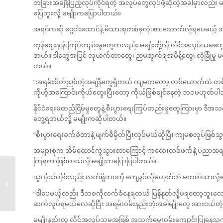
တခြားအချိန်ပြည့်လုပ်ကိုင်ရတဲ့ အလုပ်တွေလုပ်ဖို့ဆိုတဲ့အခါမှာလည်း 
ပြေဘူးလို့ မမျိုးကပြောပါတယ်။
အရင်ကဆို ငွေငါးထောင်နဲ့ မိသားစုတစ်ခုလုံးစားသောက်လို့ရပေမယ့
ကုန်ဈေးနှုန်းကြပ်တည်းမှုတွေကလည်း မမျိုးတို့လို လိင်အလုပ်သမတွေကိ
တယ်။ ဒါတွေအပြင် လုယက်တာတွေ၊ ညမထွက်ရအမိန့်တွေ၊ လုံခြုံမှု မရ
တယ်။
“အရမ်းစိတ်ညစ်တဲ့အချိန်တွေရှိတယ် ကျမကတော့ တစ်ယောက်ထဲ တစ်နေ
ကိုယ့်အကြောင်းကိုယ်တွေးပြီးတော့ ကိုယ်ဖြစ်ချင်နေတဲ့ ဘဝမဟုတ်ပါဘ
နိုင်ငံရေးမတည်ငြိမ်မှုတွေနဲ့ စီးပွားရေးကြပ်တည်းမှုတွေကြားမှ
တွေ့ရတယ်လို့ မမျိုးကဆိုပါတယ်။
“စီးပွားရေးခက်ခဲတာနဲ့ မျက်စိမှိတ်ပြီးလုပ်မယ်ဆိုပြီး ကျမစလုပ်ဖ
အများစုက အိမ်ထောင်ကွဲသွားတာကြောင့် ကလေးတစ်ဖက်နဲ့ ပညာအရည်အ
ကြရတာဖြစ်တယ်လို့ မမျိုးကပြောပြပါတယ်။
သူကိုယ်တိုင်လည်း လက်ရှိဘဝကို ကျေနပ်လို့မဟုတ်ဘဲ မတတ်သာလို့
အီးကျူအကြောင်း တစေ့
တစောင်�...
“ဒါပေမယ့်လည်း ဒီဘဝကိုလက်ခံနေရတယ် ပြန်နုတ်လို့မရတော့ဘူးလေ 
ဆက်လုပ်ရမယ်လေဆိုပြီး အရမ်းဝမ်းနည်းတဲ့အခါမျိုးတွေ အားငယ်တဲ့အခ
မမျိုးနည်းတူ လိင်အလုပ်သမအဖြစ် အသက်မွေးဝမ်းကျောင်းပြုနေသူကတော