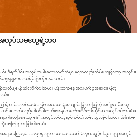
င်အလုပ်သမတွေရဲ့ဘဝ
နေပါတယ်။ ဒီရက်ပိုင်း အလုပ်ကပါးတော့လက်ထဲမှာ ငွေကလည်းသိပ်မကျန်တော့ အလုပ်မ
န်ဈေးနှုန်းပမာ တရိပ်ရိပ်တိုးနေပါတယ်။
ြာသလဲနဲ့ ပြေးကိုင်လိုက်ပါတယ်။ ဖုန်းထဲကနေ အလုပ်ကိစ္စအဆင်ပြေတဲ့
့တယ်။
တွေကြောင့် လိင်အလုပ်သမအဖြစ် အသက်မွေးကျောင်းပြုလာကြတဲ့ အမျိုးသမီးတွေ
ဲ) တစ်ယောက်လည်းပါဝင်ပါတယ်။အရင်ကစတိုးဆိုင်တစ်ဆိုင်မှာ အလုပ်ဝင်လုပ်ခဲ့ပ
ရောဂါတွေဖြစ်တော့ မမျိုးအလုပ်လုပ်တဲ့ဆိုင်ကပိတ်သိမ်း သွားခဲ့ပါတယ်။ အိမ်မှာမ
ု အားကိုးနေကြရတာဖြစ်ပါတယ်။
င်းကြောင့်ပါ အလုပ်ရှာရတာ ထင်သ‌လောက်မလွယ်ကူခဲ့ပါဘူး။ ရရာအလုပ်