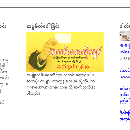
င်း
စာမူဖိတ်ခေါ်ခြင်း
ဓါတ်ပ
“မီးခ
ယန်းဒေ
8:00 
ရာတခု
ရှိ
အောင်
အဓိက
အမျိုးသမီးရေးဆိုင်ရာ သတင်းဆောင်းပါး၊
ကယော
ါတယ်။
ဓာတ်ပုံ၊ ကဗျာ၊ ကာတွန်းများ ပေးပို့လိုပါက
ွေ၊ မ
hinews.bwu@gmail.com
သို့ ဆက်သွယ်နိုင်
စစ်ကေ
ု
ပါသည်။
တန်ဆေ
နည်းပ
်ပါ
ဖိုဝါ
အလှမ