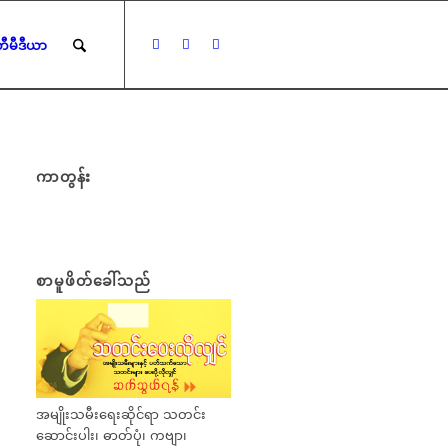
ီမီဒီယာ
ကာတွန်း
စာမူဖိတ်ခေါ်သည်
အမျိုးသမီးရေးဆိုင်ရာ သတင်း
ဆောင်းပါး၊ ဓာတ်ပုံ၊ ကဗျာ၊