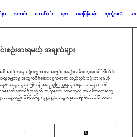
်နှာ
သတင်း
ဆောင်းပါး
ရသ
မေးမြန်းခန်း
သူတို့အသံ
မာတ
သွင်းစဉ်းစားရမယ့် အချက်များ
စီအစဉ်ကနေ ပဋိပက္ခကာလအတွင်း အမျိုးသမီးတွေအပေါ် လိင်ပိုင်း
 တရားမျှတမှု အတွက်စီမံဆောင်ရွက်ရာမှာ ထည့်သွင်းစဉ်းစားရမယ့်
ပေးသွားမှာပဲ ဖြစ်လို့ အတူတူကြည့်ရှုလိုက်ရအောင်နော်။ လိင်
ရေးဖော်ဆောင်ဖို့အတွက် အခြားရော ဘာတွေက အဟန့်အတားတွေ
ဲ့လည်း ဒီဗီဒီယိုရဲ့ ကွန့်မန့်မှာ ဆွေးနွေးပေးဖို့ ဖိတ်ခေါ်ပါတယ်။