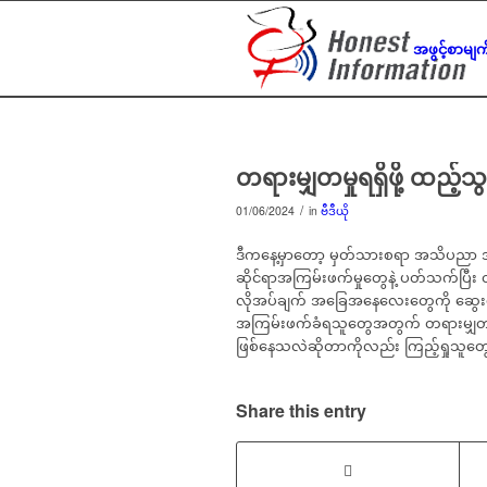
အဖွင့်စာမျက
တရားမျှတမှုရရှိဖို့ ထည့်
/
01/06/2024
in
ဗီဒီယို
ဒီကနေ့မှာတော့ မှတ်သားစရာ အသိပညာ အ
ဆိုင်ရာအကြမ်းဖက်မှုတွေနဲ့ ပတ်သက်ပြီး
လိုအပ်ချက် အခြေအနေလေးတွေကို ဆွေးနွေး
အကြမ်းဖက်ခံရသူတွေအတွက် တရားမျှတ
ဖြစ်နေသလဲဆိုတာကိုလည်း ကြည့်ရှုသူတွေအနေန
Share this entry