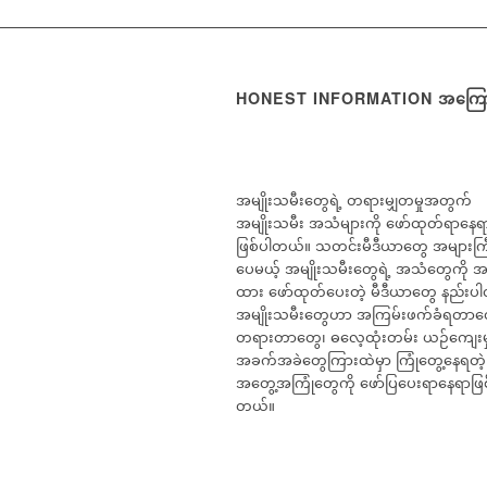
HONEST INFORMATION အကြော
အမျိုးသမီးတွေရဲ့ တရားမျှတမှုအတွက်
အမျိုးသမီး အသံများကို ဖော်ထုတ်ရာနေ
ဖြစ်ပါတယ်။ သတင်းမီဒီယာတွေ အများကြီး
ပေမယ့် အမျိုးသမီးတွေရဲ့ အသံတွေကို 
ထား ဖော်ထုတ်ပေးတဲ့ မီဒီယာတွေ နည်းပ
အမျိုးသမီးတွေဟာ အကြမ်းဖက်ခံရတာတ
တရားတာတွေ၊ ဓလေ့ထုံးတမ်း ယဉ်ကျေးမှ
အခက်အခဲတွေကြားထဲမှာ ကြုံတွေ့နေရတဲ့
အတွေ့အကြုံတွေကို ဖော်ပြပေးရာနေရာဖြစ
တယ်။