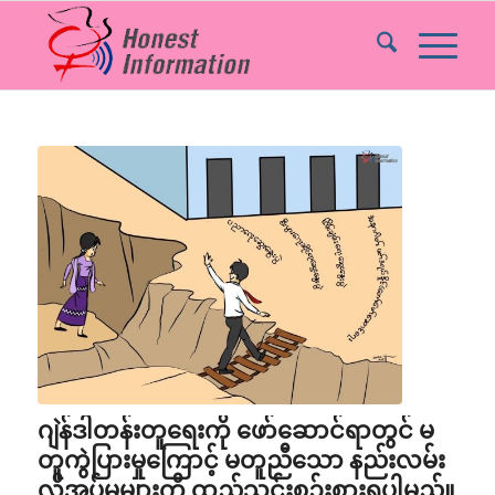
ဂျဲန်ဒါတန်းတူရေးကို ဖော်ဆောင်ရာတွင် မ
တူကွဲပြားမှုကြောင့် မတူညီသော နည်းလမ်း
လိုအပ်မှုများကို ထည့်သွင်းစဉ်းစားရပါမည်။