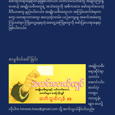
ဖော်ထုတ်ရာနေရာတခုဖြစ်ပါတယ်။ သတင်းမီဒီယာတွေ အများကြီးရှိ
ပေမယ့် အမျိုးသမီးတွေရဲ့ အသံတွေကို အဓိကထား ဖော်ထုတ်ပေးတဲ့
မီဒီယာတွေ နည်းပါတယ်။ အမျိုးသမီးတွေဟာ အကြမ်းဖက်ခံရတာ
တွေ၊ မတရားတာတွေ၊ ဓလေ့ထုံးတမ်း ယဉ်ကျေးမှု အခက်အခဲတွေ
ကြားထဲမှာ ကြုံတွေ့နေရတဲ့အတွေ့အကြုံတွေကို ဖော်ပြပေးရာနေရာ
ဖြစ်ပါတယ်။
စာမူဖိတ်ခေါ်ခြင်း
အမျိုးသမီး
ရေးဆိုင်ရာ
သတင်း
ဆောင်းပါး၊
ဓာတ်ပုံ၊
ကဗျာ၊
ကာတွန်း
များ ပေးပို့
လိုပါက
hinews.bwu@gmail.com
သို့ ဆက်သွယ်နိုင်ပါသည်။