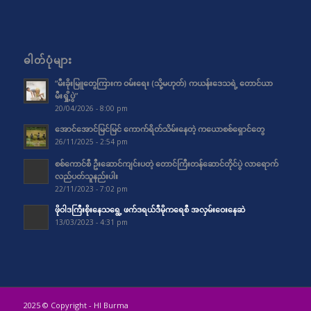
ဓါတ်ပုံများ
“မီးခိုးမြူတွေကြားက ဝမ်းရေး (သို့မဟုတ်) ကယန်းဒေသရဲ့ တောင်ယာ
မီးရှို့ပွဲ”
20/04/2026 - 8:00 pm
အောင်အောင်မြင်မြင် ကောက်ရိတ်သိမ်းနေတဲ့ ကယောစစ်ရှောင်တွေ
26/11/2025 - 2:54 pm
စစ်ကောင်စီ ဦးဆောင်ကျင်းပတဲ့ တောင်ကြီးတန်ဆောင်တိုင်ပွဲ လာရောက်
လည်ပတ်သူနည်းပါး
22/11/2023 - 7:02 pm
ဖိုဝါဒကြီးစိုးနေသရွေ့ ဖက်ဒရယ်ဒီမိုကရေစီ အလှမ်းဝေးနေဆဲ
13/03/2023 - 4:31 pm
2025 © Copyright - HI Burma