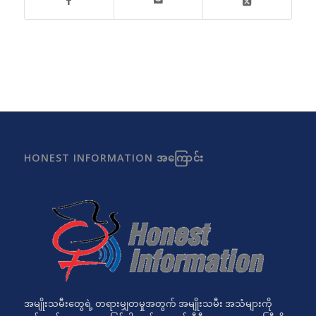
HONEST INFORMATION အကြောင်း
အမျိုးသမီးတွေရဲ့ တရားမျှတမှုအတွက် အမျိုးသမီး အသံများကို