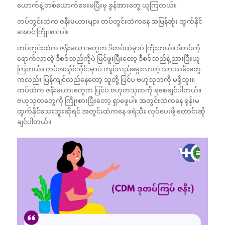
ယောက်နဲ့ တစ်ယောက်ဖေးမပြီးမှ ခွန်အားတွေ ယူကြတယ်။
တပ်တွင်းထဲက ဇနီးမယားများ တပ်တွင်းထဲကနေ အမြန်ဆုံး ထွက်နိုင်
အောင် ကြိုးစားပါ။
တပ်တွင်းထဲက ဇနီးမယားတွေက ဒီတပ်ထဲမှာပဲ ကြီးတယ်။ ဒီတပ်ကို
ရောက်လာတဲ့ ဒီစစ်သည်ကိုပဲ မြင်ဖူးပြီးတော့ ဒီစစ်သည်နဲ့ ညားပြီးယူ
ကြတယ်။ တပ်အသိုင်းဝိုင်းမှာပဲ ကျင်လည်မွေးလာတဲ့ သားသမီးတွေ
ကလည်း ပြန်ကျင်လည်နေတော့ သူတို့ ပြင်ပ ဗဟုသုတကို မရှိဘူး။
တပ်ထဲက ဇနီးမယားတွေက ပြင်ပ ဗဟုတသုတကို ရစေချင်ပါတယ်။
ဗဟုသုတတွေကို ကြိုးစားပြီးတော့ ရှာဖွေပါ။ အတွင်းထဲကနေ ရုန်းမ
ထွက်နိုင်သေးဘူးဆိုရင် အတွင်းထဲကနေ ဖရဲသီး လုပ်ပေးဖို့ တောင်းဆို
ချင်ပါတယ်။