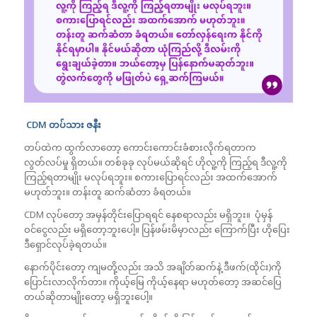
CDM တပ်သား ဇနီး
တပ်ထဲက ထွက်လာတော့ ကောင်းကောင်းခံစားလိုက်ရတာက
လွတ်လပ်မှု ရှိတယ်။ တစ်ခုခု လုပ်မယ်ဆိုရင် ဟိုလူ့ကို ကြည့်ရ ဒီလူ့ကို
ကြည့်ရတာမျိုး မလုပ်ရဘူး။ စကားပြောရင်လည်း အထက်အောက်
မဟုတ်ဘူး။ တန်းတူ ဆက်ဆံတာ ခံရတယ်။
CDM လုပ်တော့ အမှန်တိုင်းပြောရရင် နေစရာလည်း မရှိဘူး။ ပုံမှန်
ဝင်ငွေလည်း မရှိတော့ဘူးပေါ့။ ပြန်ဖမ်းမိမှာလည်း ကြောက်ပြီး ဟိုပြေး
ဒီရှောင်လုပ်ခဲ့ရတယ်။
နောက်ပိုင်းတော့ ကျမတို့လည်း အသိ အချိတ်ဆက်နဲ့ ဒီဖက်(ထိုင်း)ကို
ပြောင်းလာလိုက်တာ။ ကိုယ့်မြေ ကိုယ့်နေရာ မဟုတ်တော့ အဆင်ပြေ
တယ်ဆိုတာမျိုး‌တော့ မရှိဘူးပေါ့။