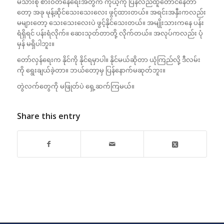
မိသားစု စားဝတ်နေရေးအတွက် ကိုယ့်ကို ပြန်လည်ထူတောင်နေတာ
တော့ အခု မုန့်ဆိုင်သေးသေးလေး ဖွင့်ထားတယ်။ အရင်းအနှီးကလည်း
မများတော့ သေးသေးလေးပဲ ဖွင့်နိုင်သေးတယ်။ အမျိုးသားကနေ ပန်း
ရံရှိရင် ပန်းရံလိုက်။ ဆေးသုတ်တာတို့ လိုက်တယ်။ အလုပ်ကလည်း ပုံ
မှန် မရှိပါဘူး။
တော်လှန်ရေးက နိုင်ကို နိုင်ရမှာပါ။ နိုင်မယ်ဆိုတာ ယုံကြည်လို့ ဒီလမ်း
ကို‌ ရွေးချယ်ခဲ့တာ။ ဘယ်တော့မှ ပြန်နောက်မဆုတ်ဘူး။
တွဲလက်တွေကို မဖြုတ်ပဲ ရှေ့ဆက်ကြမယ်။
Share this entry