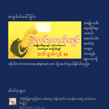
စာမူဖိတ်ခေါ်ခြင်း
အမျိုးသမီး
ရေးဆိုင်ရာ
သတင်း
ဆောင်းပါး၊
ဓာတ်ပုံ၊
ကဗျာ၊
ကာတွန်း
များ ပေးပို့
လိုပါက
hinews.bwu@gmail.com
သို့ ဆက်သွယ်နိုင်ပါသည်။
ဓါတ်ပုံများ
“မီးခိုးမြူတွေကြားက ဝမ်းရေး (သို့မဟုတ်) ကယန်းဒေသရဲ့ တောင်ယာ
မီးရှို့ပွဲ”
20/04/2026 - 8:00 pm