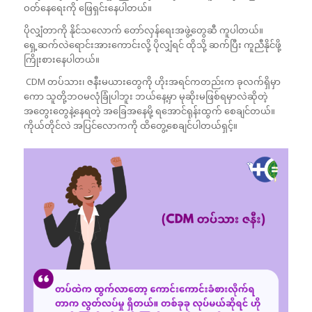
ဝတ်နေရေးကို ဖြေရှင်းနေပါတယ်။
ပိုလျှံတာကို နိုင်သလောက် တော်လှန်ရေးအဖွဲ့တွေဆီ ကူပါတယ်။
ရှေ့ဆက်လဲရောင်းအားကောင်းလို့ ပိုလျှံရင် ထိုသို့ ဆက်ပြီး ကူညီနိုင်ဖို့
ကြိုးစားနေပါတယ်။
CDM တပ်သား၊ ဇနီးမယားတွေကို ဟိုးအရင်ကတည်းက ခုလက်ရှိမှာ
ကော သူတို့ဘဝမလုံခြုံပါဘူး ဘယ်နေ့မှာ မုဆိုးမဖြစ်ရမှာလဲဆိုတဲ့
အတွေးတွေနဲ့နေရတဲ့ အခြေအနေမို့ ရအောင်ရုန်းထွက် စေချင်တယ်။
ကိုယ်တိုင်လဲ အပြင်လောကကို ထိတွေ့စေချင်ပါတယ်ရှင့်။