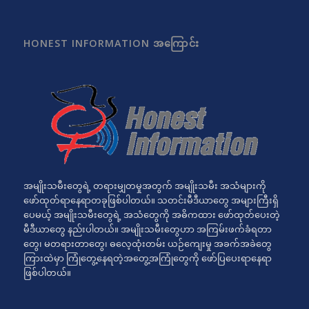
HONEST INFORMATION အကြောင်း
အမျိုးသမီးတွေရဲ့ တရားမျှတမှုအတွက် အမျိုးသမီး အသံများကို
ဖော်ထုတ်ရာနေရာတခုဖြစ်ပါတယ်။ သတင်းမီဒီယာတွေ အများကြီးရှိ
ပေမယ့် အမျိုးသမီးတွေရဲ့ အသံတွေကို အဓိကထား ဖော်ထုတ်ပေးတဲ့
မီဒီယာတွေ နည်းပါတယ်။ အမျိုးသမီးတွေဟာ အကြမ်းဖက်ခံရတာ
တွေ၊ မတရားတာတွေ၊ ဓလေ့ထုံးတမ်း ယဉ်ကျေးမှု အခက်အခဲတွေ
ကြားထဲမှာ ကြုံတွေ့နေရတဲ့အတွေ့အကြုံတွေကို ဖော်ပြပေးရာနေရာ
ဖြစ်ပါတယ်။