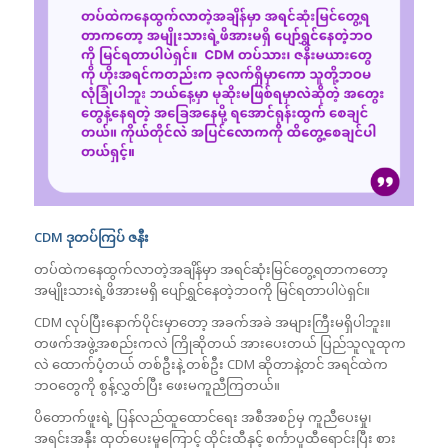
CDM ဒုတပ်ကြပ် ဇနီး
တပ်ထဲကနေထွက်လာတဲ့အချိန်မှာ အရင်ဆုံးမြင်တွေ့ရတာကတော့
အမျိုးသားရဲ့ဖိအားမရှိ ပျော်ရွှင်နေတဲ့ဘဝကို မြင်ရတာပါပဲရှင်။
CDM လုပ်ပြီးနောက်ပိုင်းမှာတော့ အခက်အခဲ အများကြီးမရှိပါဘူး။
တဖက်အဖွဲ့အစည်းကလဲ ကြိုဆိုတယ် အားပေးတယ် ပြည်သူလူထုက
လဲ ထောက်ပံ့တယ် တစ်ဦးနဲ့ တစ်ဦး CDM ဆိုတာနဲ့တင် အရင်ထဲက
ဘဝတွေကို စွန့်လွှတ်ပြီး ဖေးမကူညီကြတယ်။
ပိတောက်ဖူးရဲ့ ပြန်လည်ထူထောင်ရေး အစီအစဉ်မှ ကူညီပေးမှု၊
အရင်းအနှီး ထုတ်ပေးမှုကြောင့် ထိုင်းထီနှင့် စင်္ကာပူထီရောင်းပြီး စား