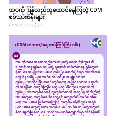
ဘဝကို ပြန်လည်ထူထောင်နေကြတဲ့ CDM
စစ်သားဇနီးများ
/
26/07/2023
in
သူတို့အသံ