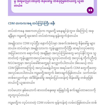
CDM တကက/စရ တပ်ကြပ်ကြီး ဇနီး
တပ်ထဲကနေ အစကတည်းက ကျမတို့ မနေချင်ခဲ့ဘူး။ ဒါကြောင့် အခု
ချိန်မှာ ကျမတို့ ရအောင် တပ်ထဲကနေ ရုန်းထွက်ခဲ့တယ်။
အမျိုးသား CDM လုပ်ပြီး နောက်ပိုင်းမှာ အခက်အခဲတွေ စိန်ခေါ်မှု များ
တယ်။ တပ်ထဲမှာ အမျိုးသားက ကွန်ပျူတာကိုင်ပြီး စာရင်းလုပ်တော့
အပြင်လောက ရောက်တဲ့ အချိန်မှာ အလုပ်ကြမ်းတွေ မလုပ်နိုင်ဘူး။ သူ
တတ်တဲ့ ကွန်ပျူတာအလုပ်လေးနဲ့ သူလုပ်တတ်တဲ့ အလုပ်နဲ့ ကိုက်ညီတဲ့
NGOတွေမှာ အလုပ်ခေါ်စာတွေ့ရင် လျှောက်ပါတယ်။ ဒါပေမယ့် တပ်
CDM ဖြစ်တာကြောင့် အလုပ်မခန့်ပါဘူး။ အရပ်ဖက် CDM တွေကိုတော့
အလုပ်ပေးပါတယ်။ ကျမတို့အတွက် ခံစားချက်ဖြစ်တယ်။ သက်တမ်း
တစ်လျှောက်မှာ အဲဒီစိန်ခေါ်မှု အရမ်းပြင်းထန်တဲ့ စိန်ခေါ်မှု တစ်ခုဖြစ်
တယ်လို့ ယူဆတယ်။
လင်မယား နှစ်ယောက် စားဝတ်နေရေး ဖြေရှင်းဖို့ စက်ချုပ်တာလေးကို
တူတူလုပ်တယ်။
ကျမတို့က လုပ်လာတဲ့ CDM လမ်းက မှန်ကန်တဲ့ လမ်းပဲဖြစ်တယ်။ တစ်