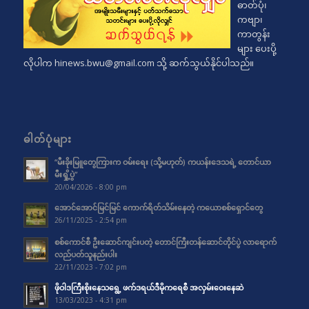
ဓာတ်ပုံ၊
ကဗျာ၊
ကာတွန်း
များ ပေးပို့
လိုပါက
hinews.bwu@gmail.com
သို့ ဆက်သွယ်နိုင်ပါသည်။
ဓါတ်ပုံများ
“မီးခိုးမြူတွေကြားက ဝမ်းရေး (သို့မဟုတ်) ကယန်းဒေသရဲ့ တောင်ယာ
မီးရှို့ပွဲ”
20/04/2026 - 8:00 pm
အောင်အောင်မြင်မြင် ကောက်ရိတ်သိမ်းနေတဲ့ ကယောစစ်ရှောင်တွေ
26/11/2025 - 2:54 pm
စစ်ကောင်စီ ဦးဆောင်ကျင်းပတဲ့ တောင်ကြီးတန်ဆောင်တိုင်ပွဲ လာရောက်
လည်ပတ်သူနည်းပါး
22/11/2023 - 7:02 pm
ဖိုဝါဒကြီးစိုးနေသရွေ့ ဖက်ဒရယ်ဒီမိုကရေစီ အလှမ်းဝေးနေဆဲ
13/03/2023 - 4:31 pm