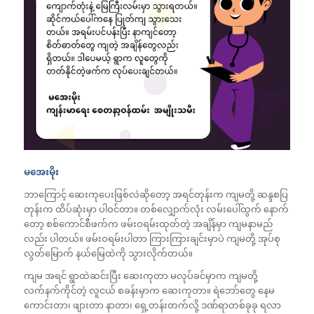
မအေးမိုး
ဘာကြောင့် ဆေးကုပေးဖြစ်လဲဆိုတော့ အရင်တုန်းက ကျမတို့ ဆန္ဒစပြ
တုန်းက ထိပ်ဆုံးမှာ ပါဝင်တာ။ တစ်လျှောက်လုံး လမ်းပေါ်ထွက် နောက်
တော့ စစ်ကောင်စီဖက်က ဖမ်းဝရမ်းထုတ်တဲ့ အချိန်မှာ ကျမနာမည်
လည်း ပါတယ်။ ဖမ်းဝရမ်းပါတာ ကြားကြားချင်းမှာပဲ ကျမတို့ အုပ်စု
လွတ်မြောက် နယ်မြေထဲကို သွားလိုက်တယ်။
ကျမ အရင် ရွာထဲဆင်းပြီး ဆေးကုတာ မလုပ်ခင်မှာက ကျမတို့
လက်နက်ကိုင်တဲ့ လူငယ် စခန်းမှာက ဆေးကုတာ။ ရဲဘော်တွေ နေမ
ကောင်းတာ၊ ဖျားတာ နာတာ၊ ရှေ့တန်းတက်လို့ ဒဏ်ရာတစ်ခုခု ရလာ