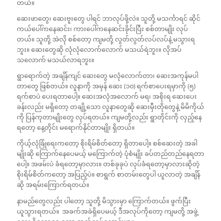
တယ်။
ဆေးဖာတွေ၊ ဆေးဗူးတွေ ပါရင် ဘာလုပ်ဖို့လဲ။ သူတို့ မသင်္ကာရင် ဆိုင်
ကယ်ပေါ်ကနေဆင်း၊ ကားပေါ်ကနေဆင်းခိုင်းပြီး စစ်တာမျိုး လုပ်
တယ်။ သူတို့ အဲလို စစ်တော့ ကျမတို့ လွတ်လွတ်လပ်လပ်နဲ့ မသွားရ
ဘူး။ ဆေးတွေဆို လုံလုံလောက်လောက် မသယ်ရဲဘူး။ လိုအပ်
သလောက် မသယ်လာရဘူး။
ရွာ‌ရောက်တဲ့ အချိန်ကျင် ဆေးတွေ မလုံလောက်တာ၊ ဆေးအကုန်မပါ
တာတွေ ဖြစ်တယ်။ လူနာကို အမှန် ဆေး (၁၀) ရက်စာပေးရမှာကို (၅)
ရက်စာပဲ ပေးရတာပေါ့။ ဆေးအလုံအလောက် မရ၊ အစိုးရ ဆေးပေး
ခန်းလည်း မရှိတော့ တချို့သော လူနာတွေဆို ဆေးမှီးတိုတွေနဲ့ မိမိကိုယ်
ကို ပြန်ကုတာမျိုးတွေ လုပ်ရတယ်။ ကျမတို့လည်း ရွာတိုင်းကို လှည့်နေ
ရတော့ နေ့တိုင်း မ‌ရောက်နိုင်တာမျိုး ရှိတယ်။
ကိုယ့်လုံခြုံရေးကတော့ စိုးရိမ်စိတ်တော့ ရှိတာပေါ့။ စစ်ဆေးတဲ့ အခါ
မျိုးဆို ကြောက်နေပေမယ့် မကြောက်တဲ့ ပုံစံမျိုး ခပ်တည်တည်နေရတာ
ပေါ့။ အဖမ်းပဲ ခံရတော့မှာလား။ တစ်ခုခုပဲ လုပ်ခံရတော့မှာလားဆိုတဲ့
စိုးရိမ်စိတ်ကတော့ အပြည့်ပဲ။ စာရွက် စာတမ်းတွေပါ ယူလာတဲ့ အချိန်
ဆို အရမ်းကြောက်ရတယ်။
နာမည်တွေလည်း ပါတော့ သူတို့ မိသွားမှာ ကြောက်တယ်။ ဖွက်ပြီး
ယူသွားရတယ်။ အခက်အခဲရှိပေမယ့် ဒီအလုပ်ကိုတော့ ကျမတို့ အဖွဲ့