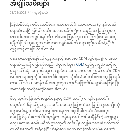
အမျိုးသမီးများ
/
03/06/2023
in
သူတို့အသံ
မြန်မာနိုင်ငံမှာ စစ်ကောင်စီက အာဏာသိမ်းလာတာဟာ (၃) နှစ်ထဲကို
ရောက်လာပြီ ဖြစ်ပါတယ်။ အာဏာသိမ်းပြီးကတည်းက ပြည်သူတွေ
ဟာ စစ်အာဏာရှင်စနစ်ကို မလိုလားကြပါဘူး။ ဒါကြောင့်လည်း ယခု
ချိန်ထိပြည်သူတွေက စစ်အာဏာရှင်စနစ်ကို ရရာ နည်းလမ်းနဲ့ မျိုးစုံ
တွန်းလှန် ဆန္ဒပြကြပါတယ်။
စစ်အာဏာရှင်စနစ်ကို တွန်းလှန်တဲ့ နေရာမှာ CDM လှုပ်ရှားမှုက အထိ
ရောက်ဆုံးလို့ ပြောရင်လည်း မမှားပါဘူး။
CDM
လှုပ်ရှားမှုမှာ အစိုးရ
ဌာန ပေါင်းစုံ၊ ကျောင်းသူ၊ ကျောင်းသားကအစ ပါဝင်ကြပါတယ်။ CDM
လုပ်တဲ့ သူတွေကို စစ်ကောင်စီတွေက လိုက်လံဖမ်းဆီးတာတွေ ပြုလုပ်
တာကြောင့် CDMဝန်ထမ်းအများစုက ထွက်ပြေးတိမ်းရှောင်နေကြရပြီး
အဆင်ပြေသလိုနေထိုင်နေရပါတယ်။
ဒီလို ထွက်ပြေးတိမ်း‌ရှောင်နေရတဲ့ CDM တချို့က ငြိမ်နေတာမျိုး
မဟုတ်ဘဲ စိန်ခေါ်မှုတွေ အခက်အခဲတွေ ကြားထဲက ပြည်သူ့အကျိုးကို
ရရာလမ်းနဲ့ ဆက်လက်လှုပ်ရှားနေတာတွေ ရှိပါတယ်။ ဒီအထဲမှာ
ရှမ်းပြည်နယ်တောင်ပိုင်းမှာရှိတဲ့ အစိုးရ လက်လှမ်းမမှီနိုင်တဲ့ ‌ကျေးရွာ
တွေ၊ ဆေးပေးခန်း မရှိတဲ့ ရွာတွေကို ဆင်းပြီး ကျန်းမာရေးနဲ့ ပတ်သက်
တဲ့ ကိစ္စတွေကို အရဲစွန့်ပြီး ရဲရင့်စွာနဲ့ စေတနာ့ဝန်ထမ်းလုပ်ပေးနေတဲ့