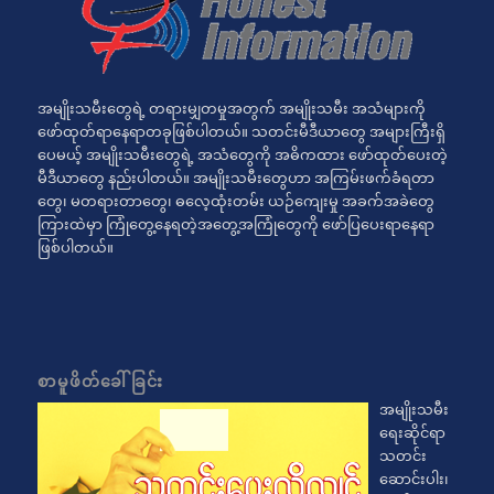
အမျိုးသမီးတွေရဲ့ တရားမျှတမှုအတွက် အမျိုးသမီး အသံများကို
ဖော်ထုတ်ရာနေရာတခုဖြစ်ပါတယ်။ သတင်းမီဒီယာတွေ အများကြီးရှိ
ပေမယ့် အမျိုးသမီးတွေရဲ့ အသံတွေကို အဓိကထား ဖော်ထုတ်ပေးတဲ့
မီဒီယာတွေ နည်းပါတယ်။ အမျိုးသမီးတွေဟာ အကြမ်းဖက်ခံရတာ
တွေ၊ မတရားတာတွေ၊ ဓလေ့ထုံးတမ်း ယဉ်ကျေးမှု အခက်အခဲတွေ
ကြားထဲမှာ ကြုံတွေ့နေရတဲ့အတွေ့အကြုံတွေကို ဖော်ပြပေးရာနေရာ
ဖြစ်ပါတယ်။
စာမူဖိတ်ခေါ်ခြင်း
အမျိုးသမီး
ရေးဆိုင်ရာ
သတင်း
ဆောင်းပါး၊