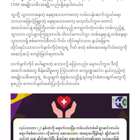
CDM အမျိုးသမီးအချို့လည်းရှိနေပါတယ်။
သူတို့ သွားလာနေတဲ့ နေရာဒေသကတော့ လမ်းပန်းဆက်သွယ်ရေး
သာယာဖြောင့်ဖြူးတဲ့ နေရာဒေသတော့ မဟုတ်ပါဘူး။ တောင်
အထပ်ထပ်နဲ့ မြေကြီးလမ်း တစ်လှည့် ကျောက်တုံးလမ်း တစ်လှည့်နဲ့
သွားလာ လှုပ်ရှားကြရတာပါ။ ဒါတင်မကပါဘူး တစ်နေရာနဲ့ တစ်နေရာ
သွားလာဖို့ စစ်ကောင်စီတပ် ဂိတ်၊ တိုင်းရင်းသား နယ်မြေက
တိုင်းရင်းသားလက်နက်ကိုင်တွေရဲ့ ဂိတ် စတဲ့ စစ်ဆေးရေးဂိတ်တွေကို
အဆင့်ဆင့် ကျော်ဖြတ်ရတာပါ။
လက်နက်ကိုင် ပေါများတဲ့ ဒေသလို့ ပြောလည်း မမှားပါဘူး။ ဒီလို
အခက်အခဲတွေ စိန်ခေါ်မှုတွေ ကြားထဲက ကျေးရွာဆင်း၊ နယ်လှည့်တဲ့
အမျိုးသမီးတွေရဲ့ ခံယူချက် ရဲစွမ်းသတ္တိနဲ့ ရင်တွင်းခံစားချက်တွေကို
စုစည်း ကောက်နုတ်ဖော်ပြလိုက်ပါတယ်။