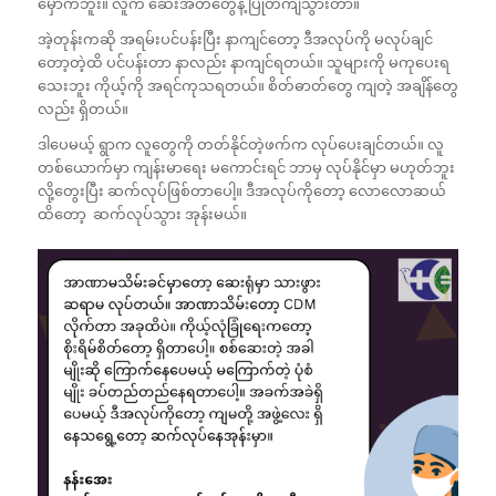
မှောက်ဘူး။ လူက ဆေးအိတ်တွေနဲ့ ပြုတ်ကျသွားတာ။
အဲ့တုန်းကဆို အရမ်းပင်ပန်းပြီး နာကျင်တော့ ဒီအလုပ်ကို မလုပ်ချင်
တော့တဲ့ထိ ပင်ပန်းတာ နာလည်း နာကျင်ရတယ်။ သူများကို မကုပေးရ
သေးဘူး ကိုယ့်ကို အရင်ကုသရတယ်။ စိတ်ဓာတ်တွေ ကျတဲ့ အချိန်တွေ
လည်း ရှိတယ်။
ဒါပေမယ့် ရွာက လူတွေကို တတ်နိုင်တဲ့ဖက်က လုပ်ပေးချင်တယ်။ လူ
တစ်ယောက်မှာ ကျန်းမာရေး မကောင်းရင် ဘာမှ လုပ်နိုင်မှာ မဟုတ်ဘူး
လို့တွေးပြီး ဆက်လုပ်ဖြစ်တာပေါ့။ ဒီအလုပ်ကိုတော့ လောလောဆယ်
ထိတော့ ဆက်လုပ်သွား အုန်းမယ်။