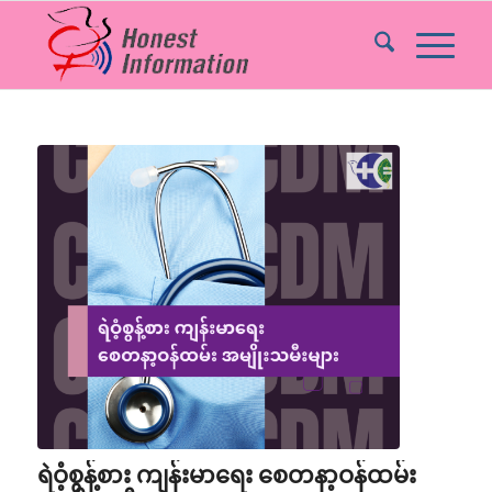
ရဲဝံ့စွန့်စား ကျန်းမာရေး စေတနာ့ဝန်ထမ်း