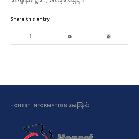
လေး ရှိနေသရွေ့တော့ ဆက်လုပ်နေအုန်းမှာ။
Share this entry
HONEST INFORMATION အကြောင်း