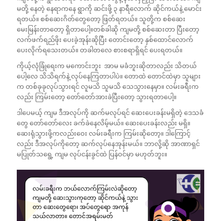
မတို့ နေတဲ့ နေရာကနေ ရွာကို ဆင်းဖို့ ၃ နာရီလောက် ဆိုင်ကယ်နဲ့ ‌မောင်း
ရတယ်။ စစ်ဆေးဂိတ်တွေတော့ ဖြတ်ရတယ်။ သူတို့က စစ်ဆေး
မေးမြန်းတာတော့ ရှိတာပေါ့။တစ်ခါဆို ကျမတို့ စစ်ဆေးတာ ပြီးတော့
လက်ဖက်ရည်ဖိုး ပေးခဲ့အုန်းဆိုပြီး တောင်းတော့ နှစ်ထောင်လောက်
ပေးလိုက်ရသေးတယ်။ တခါတလေ စားစရာရှိရင် ပေးရတယ်။
ကိုယ့်လုံခြုံရေးက မကောင်းဘူး အာမ မခံဘူးဆိုတာလည်း သိတယ်
ပေါ့လေ သိသိရက်နဲ့ လုပ်နေကြတာပါပဲ။ တောထဲ တောင်ထဲမှာ သူများ
က တစ်ခုခုလုပ်သွားရင် လူမသိ သူမသိ သေသွားနေမှာ။ လမ်းခရီးက
လည်း ကြမ်းတော့ တော်တော်အားခဲပြီးတော့ သွားရတာပေါ့။
ဒါပေမယ့် ကျမ ဒီအလုပ်ကို ဆက်မလုပ်ရင် ဆေးပေးခန်းမရှိတဲ့ ဒေသခံ
တွေ တော်တော်လေး ခက်ခဲနေလိမ့်မယ်။ ဆေးပေးခန်းလည်း မရှိ။
ဆေးရုံသွားဖို့ကလည်းဝေး လမ်းခရီးက ကြမ်းဆိုတော့။ ဒါကြောင့်
လည်း ဒီအလုပ်ကိုတော့ ဆက်လုပ်နေအုန်းမယ်။ ဘာလို့ဆို အာဏာရှင်
မပြုတ်သရွေ့ ကျမ လုပ်ငန်းခွင်ထဲ ပြန်ဝင်မှာ မဟုတ်ဘူး။