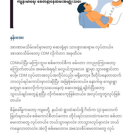
နန်းအေး
အာဏာမသိမ်းခင်မှာတော့ ဆေးရုံမှာ သားဖွားဆရာမ လုပ်တယ်။
အာဏာသိမ်းတော့ CDM လိုက်တာ အခုထိပဲ။
CDMဝင်ပြီး မကြာဘူး။ စစ်ကောင်စီက ဖမ်းတာ ဘာညာကြားတော့
ကြောက်တယ်။ အဖမ်းခံရရင် မလွယ်ဘူးလေ။ ရွာမှာ သွားရှောင်တာ
ပေါ့။ CDM လုပ်တာအလုပ်အကိုင်လည်း မရှိတော့။ ဒီတိုင်းနေတာထက်
ဘာလုပ်ရင်ကောင်းမှာလဲဆိုပြီး အမြဲစုံစမ်းတယ်။ နောက်မှ ကျေးရွာ
တွေမှာ ဆေးလိုက်ကုသပေးနေတဲ့ ဆေးအဖွဲ့နဲ့ ချိတ်ပြီးတော့
သူငယ်ချင်းတွေနဲ့ စုပြီး လိုက်ဆေးကုဖြစ်တယ်။ အလုပ်တူတူလုပ်ဖြစ်
တယ်။
စိန်ခေါ်မှုကတော့ ကျမတို့ နယ်ထဲ ရွာထဲဆင်းဖို့ ဂိတ်က (၃) ခုလောက်
ဖြတ်ရတယ်။ စစ်ကောင်စီတပ်ကော၊ တိုင်းရင်းသားထဲကကော စစ်တာ
မေးတာတွေ လုပ်တယ်။ ဘယ်သွားမှာလဲ။ ဘာသွားလုပ်မှာလဲ။ ဘယ်
ကနေလာတာလဲ။ အဲလို စစ်မေးတာ။ အသေးစိပ်မေးတာတွေ လုပ်