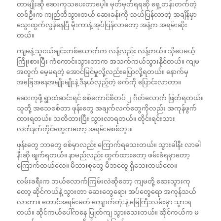
တာမျိုးဆို ဆေးကုသပေးတာပေ့ါ။ မှတ်မှတ်ရရဆို ရှေ့တန်းတက်တဲ့
တစ်ဦးက ကျည်ထိသွားတယ် ဆေးခန်းကို သယ်ပြန်လာတဲ့ အချိန်မှာ
သွေးထွက်လွန်နေပြီ မိုးကာနဲ့ အုပ်ပြန်လာတော့ အနံ့က အရမ်းဆိုး
တယ်။
ကျမနဲ့ သူငယ်ချင်းတစ်ယောက်က လန့်လည်း လန့်တယ်။ သိုပေမယ့်
ကြိုးစားပြီး ကံကောင်းသွားတာက အသက်ကယ်သွားနိုင်တယ်။ ကျမ
အတွက် မေ့မရတဲ့ အောင်မြင်မှုလို့လည်းပြောလို့ရတယ်။ ‌နောက်မှ
အခြေအနေအမျိုးမျိုးနဲ့ ဒီနယ်လှည့်တဲ့ ဖက်ကို ပြောင်းလာတာ။
ဆေးကုဖို့ ရွာထဲဆင်းရင် စစ်ကောင်စီတပ် ၂ ဂိတ်လောက် ဖြတ်ရတယ်။
သူတို့ အသေစစ်တာ ဖုန်းတွေ အချက်လက်တွေကိုလည်း အကုန်ဖွက်
ထားရတယ်။ သတိထားပြီး သွားလာရတယ်။ တိုင်းရင်းသား
လက်နက်ကိုင်တွေကတော့ အရမ်းမစစ်ဘူး။
ဖုန်းတွေ ဘာတွေ စစ်မှာလည်း ကြောက်ရသေးတယ်။ သွားခါနီး လာခါ
နီးဆို ဖျက်ရတယ်။ နာမည်လည်း ထွက်ထားတော့ ဖမ်းခံရမှာတော့
ကြောက်တယ်လေ။ မိသားစုတွေ မိဘတွေ ရှိသေးတယ်လေ။
လမ်းခရီးက ဘယ်လောက်ကြမ်းလဲဆိုတော့ ကျမတို့ ဆေးသွားကု
တော့ ဆိုင်ကယ်နဲ့ သွားတာ ဆေးတွေရော၊ အပ်တွေရော အကုန်သယ်
လာတာ။ တောင်အရမ်းမတ် ကျောက်တုံးနဲ့ မြေကြီးလမ်းမှာ သွားရ
တယ်။ ဆိုင်ကယ်ပေါ်ကနေ ပြုတ်ကျ သွားသေးတယ်။ ဆိုင်ကယ်က မ