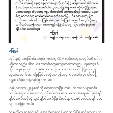
မမြမွန်
လုပ်ရတဲ့ အကြောင်းအရင်းကတော့ CDM လုပ်တော့ အလုပ်မရှိ ဝင်ငွေ
မရှိတာလည်း ပါတယ်။ အလုပ်တွေလျှောက်တာလည်း မရတော့။ ဒီ
တိုင်း နေနေလည်း ဘာမှမထူးလာဘူးလေ။ အာဏာရှင် ပြုတ်ကျဖို့၊
လူထုအတွက် အကျိုးဖြစ်စေတဲ့ဟာ မှန်သမျှ ရရာလမ်းမှာ ပါဝင်ဖို့
ရွေးချယ်ခဲ့ရင်းနဲ့ လုပ်ဖြစ်တယ်။
လုပ်လာတာ (၂) နှစ်ထဲကို ရောက်လာပြီ။ တစ်ပတ်တစ်ခါ ရွာဆင်း
တယ်။ ရောဂါစစ်ပေးတာ၊ လိုအပ်တဲ့ ဆေးပေးတာ အရေးပေါ်ဖြစ်ရင်
ချိတ်ဆက်သင့်တဲ့ သူနဲ့ ချိတ်ဆက်ပြီး နီးစပ်ရာ ဆေးရုံတင်တာမျိုးတွေ
လုပ်ပေးဖြစ်တယ်။
ကျမတို့က ရွာဆင်းရင် ဆေးအိတ်တွေနဲ့ နယ်လှည့်ပြီး ဆင်းတယ်။ ကျ