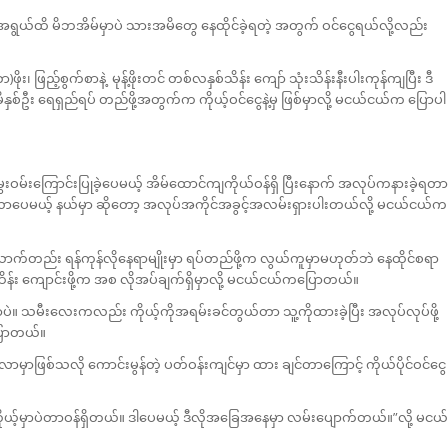
ရွယ်ထိ မိဘအိမ်မှာပဲ သားအမိတွေ နေထိုင်ခဲ့ရတဲ့ အတွက် ဝင်ငွေရယ်လို့လည်း
ိုး၊ ဖြည့်စွက်စာနဲ့ မုန့်ဖိုးတင် တစ်လနှစ်သိန်း ကျော် သုံးသိန်းနီးပါးကုန်ကျပြီး ဒီ
း ရေရှည်ရပ် တည်ဖို့အတွက်က ကိုယ့်ဝင်ငွေနဲ့မှ ဖြစ်မှာလို့ မငယ်ငယ်က ပြောပါ
်းကြောင်းပြုခဲ့ပေမယ့် အိမ်ထောင်ကျကိုယ်ဝန်ရှိ ပြီးနောက် အလုပ်ကနားခဲ့ရတာ
ုအပ်လာပေမယ့် နယ်မှာ ဆိုတော့ အလုပ်အကိုင်အခွင့်အလမ်းရှားပါးတယ်လို့ မ‌ငယ်ငယ်က
ယောက်တည်း ရန်ကုန်လိုနေရာမျိုးမှာ ရပ်တည်ဖို့က လွယ်ကူမှာမဟုတ်ဘဲ နေထိုင်စရာ
 ကျောင်းဖို့က အစ လိုအပ်ချက်ရှိမှာလို့ မငယ်ငယ်ကပြောတယ်။
ပဲ။ သမီးလေးကလည်း ကိုယ့်ကိုအရမ်းခင်တွယ်တာ သူ့ကိုထားခဲ့ပြီး အလုပ်လုပ်ဖို့
ြောတယ်။
စ်သလို ကောင်းမွန်တဲ့ ပတ်ဝန်းကျင်မှာ ထား ချင်တာကြောင့် ကိုယ်ပိုင်ဝင်ငွေ
ိုယ့်မှာပဲတာဝန်ရှိတယ်။ ဒါပေမယ့် ဒီလိုအခြေအနေမှာ လမ်းပျောက်တယ်။”လို့ မငယ်