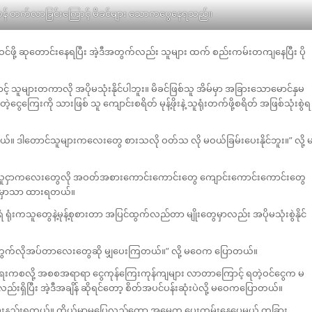
တန် တက်လာခြင်းကြောင့် မိခင်များ သောကပွေနေရသည်။
်ဖို့ ဆုတောင်းနေရပြီး အဲ့ဒီအတွက်လည်း သူများ ထက် စည်းကမ်းတကျနေပြီး ပို
သူများတကာလို အပိုမသုံးနိုင်ပါဘူး။ မိခင်ဖြစ်သူ အိမ်မှာ အခြားသောမောင်နှမ
ေကြေးကို သားဖြစ် သူ ကျောင်းစရိတ် မုန့်ဖိုးနဲ့ သူရုံးတက်ဖို့စရိတ် အဖြစ်သုံးစွဲရ
တောင်သူများကလေးတွေ စားသလို ဝတ်သ လို မဝယ်ခြမ်းပေးနိုင်ဘူး။” လို့ 
 အများသူငှာကလေးတွေလို အဝတ်အစားကောင်းကောင်းတွေ ကျောင်းကောင်းကောင်းတွေ
းတွေမှာသာ ထားရတယ်။
ရုံးကသူတွေနဲ့မုန့်စုစားတာ အပြင်ထွက်လည်တာ မျိုးတွေမှာလည်း အပိုမသုံးစွဲနိုင်
က်လိုအပ်တာလေးတွေဆို မျှပေးကြတယ်။” လို့ မဝေက ပြောတယ်။
ေးကစလို့ အစစအရာရာ ငွေကုန်ကြေးကုန်ကျများ လာတာကြောင့် ရတဲ့ဝင်ငွေက မ
်းရှိပြီး အဲ့ဒီအချိန် ဆိုရင်တော့ စိတ်အပင်ပန်းဆုံးပဲလို့ မဝေကပြောတယ်။
းဝမ်းနည်းရတယ်။ ကိုယ့်မှာမပြေလည်တော့ အမေက ပေးကမ်းနေပေမယ့် တခြား