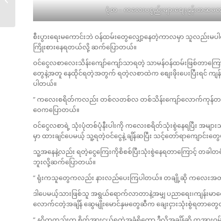
ကြစေ�...
ပုံစာ – ကလေးပစ္စည်းများစျေးနူန်းအဆမ
စီးပွားရေးမကောင်းဘဲ ဝန်ထမ်းတွေလျှော့နေတဲ့ကာလမှာ သူလည်းမပါဝင
ကြိုးစားနေရတယ်လို့ ဆက်ပြောတယ်။
ဝင်ငွေလစာလေးသိန်းကျော်ကျော်သာရတဲ့ သာမန်ဝန်ထမ်းဖြစ်တာကြောင့် 
တွေနဲ့အတူ နေထိုင်ရတဲ့အတွက် ရတဲ့လစာထဲက စျေးဖိုးပေးပြီးရင် ကျန်တဲ့ငွ
ပါတယ်။
” ကလေးစရိတ်ကလည်း တစ်လတစ်လ တစ်သိန်းကျော်လောက်ကုန်တယ်။ ဒါ
ဝေကပြောတယ်။
ဝင်ငွေလစာရဲ့ သုံးပုံတစ်ပုံနီးပါးကို ကလေးစရိတ်သုံးစွဲနေရပြီး
မှာ ထားချင်ပေမယ့် သူ့ရတဲ့ဝင်ငွေနဲ့ ချိန်ဆပြီး သင့်တော်ရာကျောင်
သူ့အနေနဲ့လည်း ရတဲ့ငွေကြေးကိုစိစစ်ပြီးသုံးစွဲနေရတာကြောင့် တခါတရံ 
ဘူးလို့ဆက်ပြောတယ်။
” ရုံးကသူတွေကလည်း နားလည်ပေးကြပါတယ်။ တချို့ဆို ကလေးအတွ
ဒါပေမယ့်သားဖြစ်သူ အရွယ်ရောက်လာတာနဲ့အမျှ ပညာရေး၊ကျန်းမာရ
လောက်ငတဲ့အချိန် ဆွေမျိုးမောင်နှမတွေဆီက ချေးငှားသုံးစွဲရတာတွေလည
” နဂိုကတည်းက စိတ်အားငယ်ရတဲ့အခံရှိတော့ ဒီလိုအချိန်ဆို တအာ