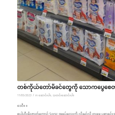
တစ်ကိုယ်တော်မိခင်တွေကို သောကပွေစေတဲ့ က
/
11/05/2023
in
ဆောင်းပါး
,
သတင်းဆောင်းပါး
ဒေဝီ။ ။
စူပါဟီးရိုးဇာတ်ကောင် Sonic အရုပ်လေးကို လိုချင်လို့ တဖွဖွ ပူစာရင