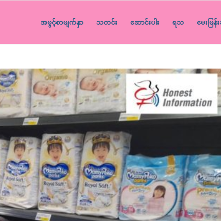
အဖွင့်စာမျက်နှာ
သတင်း
ဆောင်းပါး
ရသ
မေးမြန်း