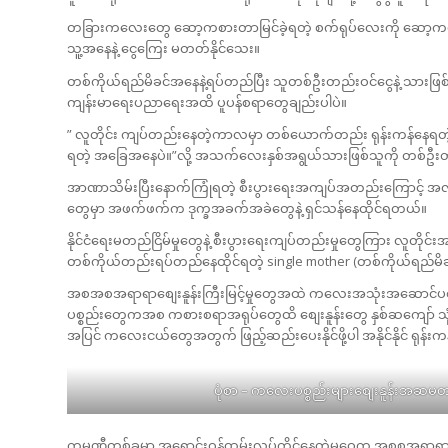
တခြားကလေးတွေ ဆော့ကစားတာမြင်ခဲ့ရတဲ့ စက်ရုပ်လေးကို ဆော့ကစားချင
သူ့အနေနဲ့ ငွေကြေး မတတ်နိုင်သေး။
တစ်ကိုယ်ရည်မိခင်အနေနဲ့ရပ်တည်ပြီး သူတစ်ဦးတည်းဝင်‌ငွေနဲ့ သားဖြ
ကျန်းမာရေးပညာရေးအထိ ပူပန်စရာတွေချည်းပါပဲ။
” လူတိုင်း ကျပ်တည်းနေတဲ့ကာလမှာ တစ်ယောက်တည်း ရုန်းကန်နေရတဲ့
ရတဲ့ အခြေအနေပဲ။”လို့ အသက်လေးနှစ်အရွယ်သားဖြစ်သူကို တစ်ဦး
အာဏာသိမ်းပြီးနောက်ကြုံရတဲ့ စီးပွားရေးအကျပ်အတည်းကြောင့် အလုပ
တွေမှာ အဖက်ဖက်က ဒုက္ခအခက်အခဲတွေနဲ့ ရှင်သန်နေထိုင်ရတယ်။
နိုင်ငံရေးမတည်ငြိမ်မှုတွေနဲ့ စီးပွားရေးကျပ်တည်းမှုတွေကြား လူတိုင
တစ်ကိုယ်တည်းရပ်တည်နေထိုင်ရတဲ့ single mother (တစ်ကိုယ်ရည်မိခင်)
အစအစအရာရာစျေးနူန်းကြီးမြင့်မှုတွေအထဲ ကလေးအသုံးအဆောင်ပစ္စည်းတွ
ပစ္စည်းတွေကအစ ကစားစရာအရုပ်တွေထိ စျေးနူန်းတွေ နှစ်ဆကျော်
အပြင် ကလေးငယ်တွေအတွက် ဖြည့်ဆည်းပေးနိုင်ဖို့ပါ အနိုင်နိုင် ရုန
ပုံစာ – ကလေးပစ္စည်းများစျေးနူန်းအဆမ
ကုမ္ပဏီတစ်ခုမှာ အရောင်းဝန်ထမ်းလုပ်ကိုင်နေတဲ့မဝေက အစစအရာရာကျ