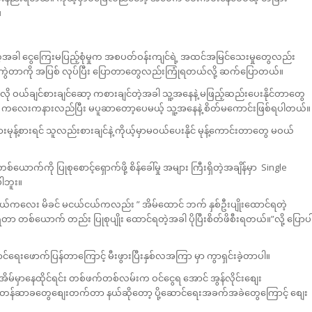
။
ရတဲ့အခါ ငွေကြေးမပြည့်စုံမှုက အစပတ်ဝန်းကျင်ရဲ့ အထင်အမြင်သေးမှုတွေလည်း
င်ကွဲတာကို အပြစ် လုပ်ပြီး ပြောတာတွေလည်းကြုံရတယ်လို့ ဆက်ပြောတယ်။
ု ဝယ်ချင်စားချင်ဆော့ ကစားချင်တဲ့အခါ သူ့အနေနဲ့ မဖြည့်ဆည်းပေးနိုင်တာတွေ
ြလို့ ကလေးကနားလည်ပြီး မပူဆာတော့ပေမယ့် သူ့အနေနဲ့ စိတ်မကောင်းဖြစ်ရပါတယ်
်စားရင် သူလည်းစားချင်နဲ့ ကိုယ့်မှာမဝယ်ပေးနိုင် မုန့်ကောင်းတာတွေ မဝယ်
်ကို ပြုစုစောင့်ရှောက်ဖို့ စိန်ခေါ်မှု အများ ကြီးရှိတဲ့အချိန်မှာ Single
ါဘူး။
ွယ်ကလေး မိခင် မငယ်ငယ်ကလည်း ” အိမ်ထောင် ဘက် နှစ်ဦးပျိုးထောင်ရတဲ့
ယောက် တည်း ပြုစုပျိုး ထောင်ရတဲ့အခါ ပိုပြီးစိတ်ဖိစီးရတယ်။”လို့ ပြောပ
ေးဖောက်ပြန်တာကြောင့် မီးဖွားပြီးနှစ်လအကြာ မှာ ကွာရှင်းခဲ့တာပါ။
မ်မှာနေထိုင်ရင်း တစ်ဖက်တစ်လမ်းက ဝင်ငွေရ အောင် အွန်လိုင်းစျေး
့်တာ တန်ဆာခတွေစျေးတက်တာ နယ်ဆိုတော့ ပို့ဆောင်ရေးအခက်အခဲတွေကြောင့် စျေး