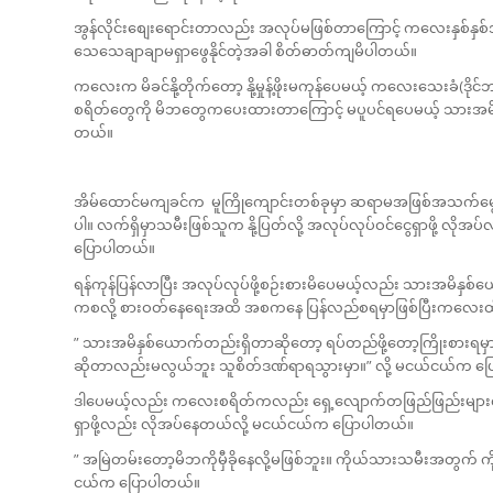
အွန်လိုင်းစျေးရောင်းတာလည်း အလုပ်မဖြစ်တာကြောင့် ကလေးနှစ်နှစ်အ
သေသေချာချာမရှာဖွေနိုင်တဲ့အခါ စိတ်ဓာတ်ကျမိပါတယ်။
ကလေးက မိခင်နို့တိုက်တော့ နို့မှုန့်ဖိုးမကုန်ပေမယ့် ကလေးသေးခံ(ဒိုင်ဘာ)ဖ
စရိတ်တွေကို မိဘတွေကပေးထားတာကြောင့် မပူပင်ရပေမယ့် သားအမိနှစ်ဦ
တယ်။
အိမ်ထောင်မကျခင်က မူကြိုကျောင်းတစ်ခုမှာ ဆရာမအဖြစ်အသက်မွေးဝမ
ပါ။ လက်ရှိမှာသမီးဖြစ်သူက နို့ပြတ်လို့ အလုပ်လုပ်ဝင်ငွေရှာဖို့ လိ
ပြောပါတယ်။
ရန်ကုန်ပြန်လာပြီး အလုပ်လုပ်ဖို့စဉ်းစားမိပေမယ့်လည်း သားအမိနှစ်
ကစလို့ စားဝတ်နေရေးအထိ အစကနေ ပြန်လည်စရမှာဖြစ်ပြီးကလေးထိန်း
” သားအမိနှစ်ယောက်တည်းရှိတာဆိုတော့ ရပ်တည်ဖို့တော့ကြိုးစားရမှာ
ဆိုတာလည်းမလွယ်ဘူး သူစိတ်ဒဏ်ရာရသွားမှာ။” လို့ မငယ်ငယ်က ပ
ဒါပေမယ့်လည်း ကလေးစရိတ်ကလည်း ရှေ့လျောက်တဖြည်ဖြည်းများလာမှာဖြ
ရှာဖို့လည်း လိုအပ်နေတယ်လို့ မငယ်ငယ်က ပြောပါတယ်။
” အမြဲတမ်းတော့မိဘကိုမှီခိုနေလို့မဖြစ်ဘူး။ ကိုယ်သားသမီးအတွက် က
ငယ်က ပြောပါတယ်။