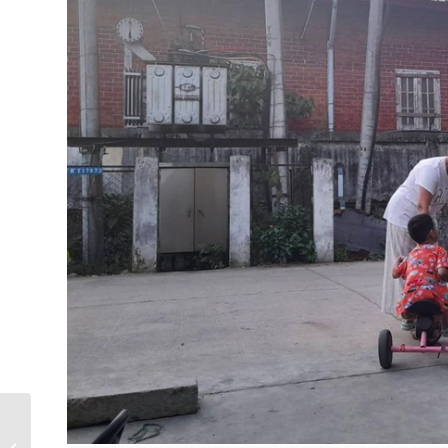
ပညာရေးကို ပြန်ပေးမဆွဲ