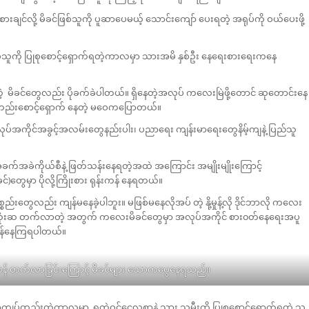
်လို့ မိခင်ဖြစ်သူကို ပူဆာပေမယ့် သောင်းကျော် ပေးရတဲ့ အရုပ်ကို ဝယ်ပေးဖို့
စ်သူကို ပြုစုစောင့်ရှောက်ရတဲ့ကာလမှာ သားအမိ နှစ်ဦး နေရေးစားရေးကနေ
 မိခင်တွေလည်း ပိုခက်ခဲပါတယ်။ ရှိနေတဲ့အလုပ် ကလေးမြဲဖို့တောင် ဆုတောင်းနေ
တည်းစောင့်ရှောက် နေတဲ့ မဝေကပြောတယ်။
်အကိုင်အခွင့်အလမ်းတွေနည်းပါး၊ ပညာရေး ကျန်းမာရေးတွေနိမ့်ကျနဲ့ ပြည်သူ
်းအခက်အခဲကိုယ်စီနဲ့ ဖြတ်သန်းနေရတဲ့အထဲ အကြောင်း အမျိုးမျိုးကြောင့်
တွေမှာ ပိုလို့ကြိုးစား ရုန်းကန် နေရတယ်။
ေလည်း ကျန်မနေခဲ့ပါဘူး။ မဖြစ်မနေလိုအပ် တဲ့ နို့မှုန့်လို ဒိုင်ဘာလို ကလေး
 သုံးဆ တက်လာတဲ့ အတွက် ကလေးမိခင်တွေမှာ အလုပ်အကိုင် စား၀တ်နေရေးအပူ
်းကန်နေကြရပါတယ်။
တန် တက်လာခြင်းကြောင့် မိခင်များ သောကပွေနေရသည်။
ပ်တည်းတဲ့ကာလမှာ ရတဲ့ဝင်ငွေလစာနဲ့ သား သမီးကို ပြုစုစောင့်ရှောက်ရတဲ့ သူ့