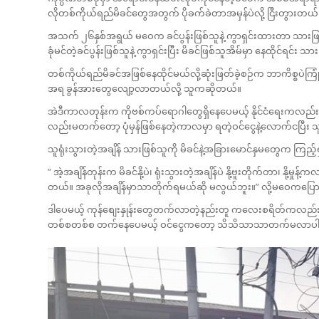
လိုတစ်ကိုယ်ရည်မိခင်တွေအတွက် ပိုခက်ခဲတာအမှန်ပဲလို့ ငြီးတွားတယ်
အသက် ၂၆နှစ်အရွယ် မဝေက ခင်ပွန်းဖြစ်သူနဲ့ ကွာရှင်းထားတာ 
ခုံမင်တဲ့ခင်ပွန်းဖြစ်သူနဲ့ ကွာရှင်းပြီး မိခင်ဖြစ်သူအိမ်မှာ နေထိုင်ရင်း
တစ်ကိုယ်ရည်မိခင်အဖြစ်နေထိုင်မယ်လို့ဆုံးဖြတ်ခဲ့စဉ်က ဘာကိစ္စပဲကြုံ
အရ ခွန်အားတွေလျော့လာတယ်လို့ သူကဆိုတယ်။
အဲဒီကာလတုန်းက ကိုဗစ်ကပ်ရောဂါတွေရှိနေပေမယ့် နိုင်ငံရေးကလည်း
လည်းမတက်တော့ ပုံမှန်ဖြစ်နေတဲ့ကာလမှာ ရတဲ့ဝင်ငွေနဲ့လောက်ငပြီး
သူရုံးသွားတဲ့အချိန် သားဖြစ်သူကို မိခင်နဲ့အခြားမောင်နှမတွေက ကြည့်ရ
” အဲ့အချိန်တုန်းက မိခင်နို့ပဲ၊ ရုံးသွားတဲ့အချိန်ပဲ နို့ဗူးတိုက်တာ၊
တယ်။ အခုလိုအချိန်မှာသာတိုက်ရမယ်ဆို မလွယ်ဘူး။” လို့မဝေကပြ
ဒါပေမယ့် ကုန်စျေးနှုန်းတွေတက်လာတဲ့နည်းတူ ကလေးစရိတ်ကလည်း 
တစ်စတစ်စ တက်နေပေမယ့် ဝင်ငွေကတော့ သိသိသာသာတက်မလာပ