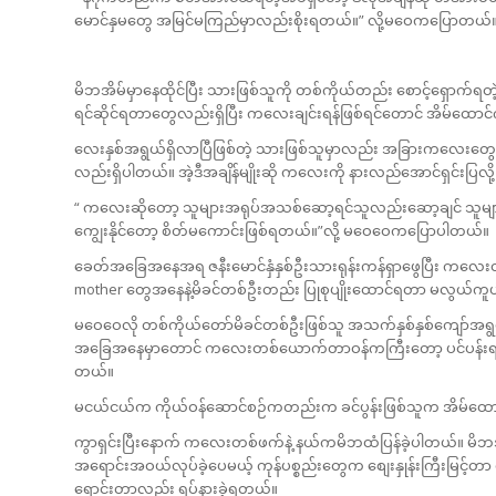
မောင်နှမတွေ အမြင်မကြည်မှာလည်းစိုးရတယ်။” လို့မဝေကပြောတယ်
မိဘအိမ်မှာနေထိုင်ပြီး သားဖြစ်သူကို တစ်ကိုယ်တည်း စောင့်ရှောက်
ရင်ဆိုင်ရတာတွေလည်းရှိပြီး ကလေးချင်းရန်ဖြစ်ရင်တောင် အိမ်ထော
လေးနှစ်အရွယ်ရှိလာပြီဖြစ်တဲ့ သားဖြစ်သူမှာလည်း အခြားကလေးတွေလိ
လည်းရှိပါတယ်။ အဲ့ဒီအချိန်မျိုးဆို ကလေးကို နားလည်အောင်ရှင်းပ
“ ကလေးဆိုတော့ သူများအရုပ်အသစ်ဆော့ရင်သူလည်းဆော့ချင် သူများမုန့
ကျွေးနိုင်တော့ စိတ်မကောင်းဖြစ်ရတယ်။”လို့ မဝေဝေကပြောပါတယ်။
ခေတ်အခြေအနေအရ ဇနီးမောင်နှံနှစ်ဦးသားရုန်းကန်ရှာဖွေပြီး ကလေးတစ်ယောက
mother တွေအနေနဲ့မိခင်တစ်ဦးတည်း ပြုစုပျိုးထောင်ရတာ မလွယ်ကူပ
မဝေဝေလို တစ်ကိုယ်တော်မိခင်တစ်ဦးဖြစ်သူ အသက်နှစ်နှစ်ကျော်အရ
အခြေအနေမှာတောင် ကလေးတစ်ယောက်တာဝန်ကကြီးတော့ ပင်ပန်းရတာ တစ်
တယ်။
မငယ်ငယ်က ကိုယ်ဝန်ဆောင်စဉ်ကတည်းက ခင်ပွန်းဖြစ်သူက အိမ်ထောင်ရ
ကွာရှင်းပြီးနောက် ကလေးတစ်ဖက်နဲ့ နယ်ကမိဘထံပြန်ခဲ့ပါတယ်။ မိဘအိ
အရောင်းအဝယ်လုပ်ခဲ့ပေမယ့် ကုန်ပစ္စည်းတွေက စျေးနှုန်းကြီးမြင
ရောင်းတာလည်း ရပ်နားခဲ့ရတယ်။