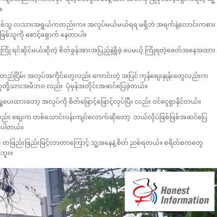
။
သားဖြစ်သူ လသားအရွယ်ကတည်းက။ အလုပ်မယ်မယ်ရရ မရှိဘဲ အရက်နဲ့လောင်းကစား
 သားဖြစ်သူကို စောင့်ရှောက် နေတာပါ။
ကြုံ ရင်ဆိုင်မယ်ဆိုတဲ့ စိတ်ခွန်အားအပြည့်နဲ့ရှိခဲ့ ပေမယ့် ကြုံရတဲ့ခေတ်အနေအထား
တည်ငြိမ်၊ အလုပ်အကိုင်တွေလည်း ကောင်းတဲ့ အပြင် ကုန်စျေးနှုန်းတွေလည်းက
 သူတို့သားအမိဘဝ လည်း ပုံမှန်အတိုင်းအဆင်ပြေခဲ့တယ်။
ှုပေးထားတော့ အလုပ်ကို စိတ်ဖြောင့်ဖြောင့်လုပ်ပြီး လည်း ဝင်ငွေရှာနိုင်တယ်။
 နို့မှုန့်ကလည်း စျေးက တစ်သောင်းဝန်းကျင်လောက်ဆိုတော့ ဘယ်လိုပဲဖြစ်ဖြစ်အဆင်ပြေ
ောပါတယ်။
တဖြည်းဖြည်းမြင့်လာတာကြောင့် သူ့အနေနဲ့ စိတ် ညစ်ရတယ်။ စရိတ်စကတွေ
ါဘူး။