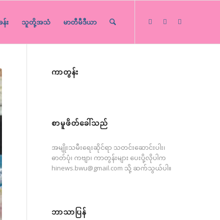
ခန်း
သူတို့အသံ
မာတီမီဒီယာ
ကာတွန်း
စာမူဖိတ်ခေါ်သည်
အမျိုးသမီးရေးဆိုင်ရာ သတင်းဆောင်းပါး၊
ဓာတ်ပုံ၊ ကဗျာ၊ ကာတွန်းများ ပေးပို့လိုပါက
hinews.bwu@gmail.com
သို့ ဆက်သွယ်ပါ။
ဘာသာပြန်