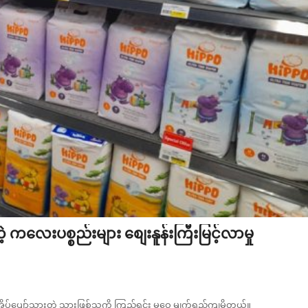
လေးပစ္စည်းများ စျေးနူန်းကြီးမြင့်လာမှု
်းအိပ်ပျော်သွားတဲ့ သားဖြစ်သူကို ကြည့်ရင်း မဝေ မျက်ရည်ကျမိတယ်။