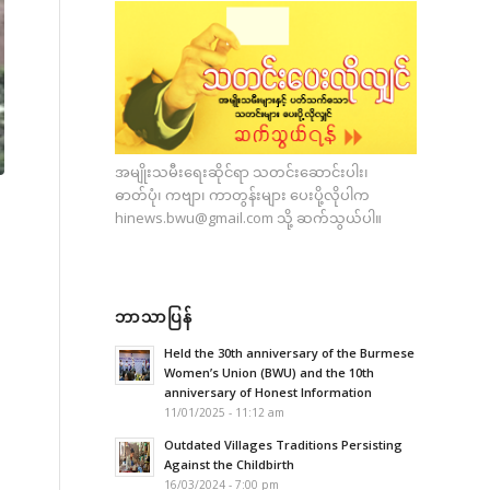
အမျိုးသမီးရေးဆိုင်ရာ သတင်းဆောင်းပါး၊
ဓာတ်ပုံ၊ ကဗျာ၊ ကာတွန်းများ ပေးပို့လိုပါက
hinews.bwu@gmail.com
သို့ ဆက်သွယ်ပါ။
ဘာသာပြန်
Held the 30th anniversary of the Burmese
Women’s Union (BWU) and the 10th
anniversary of Honest Information
11/01/2025 - 11:12 am
Outdated Villages Traditions Persisting
Against the Childbirth
16/03/2024 - 7:00 pm