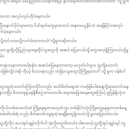
း။ အရမ်း ဝမ်းနည်းတယ်။အဲ့ကစပြီး နိုင်ငံရေးစတင်စိတ်ဝင်စားလာတာ” လို့ မူ
စားကာ အလုပ်လုပ်ကိုင်နေတယ်။
ာက်ပိုင်းမှာတော့ ပိတ်ရက်တွေမှာတောင် အနားမယူနိုင်ဘဲ အချိန်ပိုင်းအလုပ်
်ပံ့နေတယ်။
ပို့တပ်သားလို့လက်ခံထားတယ်”လို့မူကဆိုတယ်။
ိူ့ဟာ မူတို့လိုပြည်ပမှာနေထိုင်သူတွေကို အဆင် ပြေတယ်လို့ တွေးလေ့ရှိကြတယ်လို့မူ
ယ်။
းအားနာသနားတာပေါ့နော်။ အဆင်ပြေနေတာတော့ မဟုတ်ပါဘူး။ သူတို့လောက်
ို့လဲဆို ကိုယ့် မိသားစုလည်း တခြားသူတွေလိုကြုံရတာပါ” လို့ မူက ဝန်ခံပါ
်တွေကျတဲ့သတင်းကြားတိုင်းလည်း အသိမိတ်ဆွေထဲ ကမဖြစ်ပါစေနဲ့လို့ဆုတောင်းနေ
လာပြီး မိသားစုနဲ့ နေဖို့စီစဉ်ထားတာပါ။ အခုအခြေအနေတွေကြောင့် မူပြန်ဖို့လုံးဝ
ို ကိုယ်တစ်ယောက်ထဲ ကြုံနေရတာမဟုတ်ဘူး တစ်နိုင်ငံလုံးကြုံတွေ့နေရတာတစ်နေ့
တစ်ခါတစ်ရံ လည်း စိတ်ဓာတ်ကျရတဲ့အချိန်တွေရှိတယ်လို့ မူကပြောပါတယ်။
ကိုပဲ ပေးအုပ်ချုပ်လိုက်ပါ အဲ့လိုတွေးမိတယ်။ ဒါပေမယ့်သူတို့အုပ်ချုပ်ရင် လူ
းရမယ်ဆိုတဲ့ အတွေးတွေလည်း ပြန်ပေါ်လာတယ်” လို့ မူကဆိုတယ်။