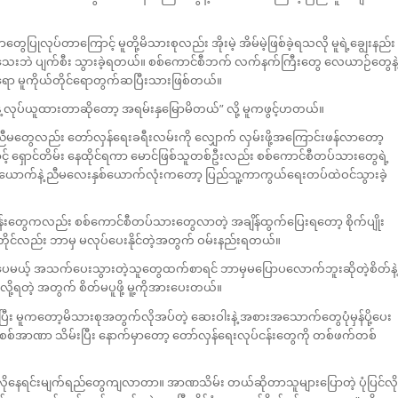
ွေပြုလုပ်တာကြောင့် မူတို့မိသားစုလည်း အိုးမဲ့ အိမ်မဲ့ဖြစ်ခဲ့ရသလို မူရဲ့ချွေးနည်း
းသေးဘဲ ပျက်စီး သွားခဲ့ရတယ်။ စစ်ကောင်စီဘက် လက်နက်ကြီးတွေ လေယာဉ်တွေနဲ့
ုရော မူကိုယ်တိုင်ရောတွက်ဆပြီးသားဖြစ်တယ်။
ဲ့ လုပ်ယူထားတာဆိုတော့ အရမ်းနှမြောမိတယ်” လို့ မူကဖွင့်ဟတယ်။
ေညီမတွေလည်း တော်လှန်ရေးခရီးလမ်းကို လျှောက် လှမ်းဖို့အကြောင်းဖန်လာတော့
ှောင်တိမ်း နေထိုင်ရကာ မောင်ဖြစ်သူတစ်ဦးလည်း စစ်ကောင်စီတပ်သားတွေရဲ့
ှစ်ယောက်နဲ့ ညီမလေးနှစ်ယောက်လုံးကတော့ ပြည်သူ့ကာကွယ်ရေးတပ်ထဲဝင်သွားခဲ့
ပ်ငန်းတွေကလည်း စစ်ကောင်စီတပ်သားတွေလာတဲ့ အချိန်ထွက်ပြေးရတော့ စိုက်ပျိုး
ုင်လည်း ဘာမှ မလုပ်ပေးနိုင်တဲ့အတွက် ဝမ်းနည်းရတယ်။
းနည်းပေမယ့် အသက်ပေးသွားတဲ့သူတွေထက်စာရင် ဘာမှမပြောပလောက်ဘူးဆိုတဲ့စိတ်နဲ့
ို့ရတဲ့ အတွက် စိတ်မပူဖို့ မူ့ကိုအားပေးတယ်။
ကြရပြီး မူကတော့မိသားစုအတွက်လိုအပ်တဲ့ ဆေးဝါးနဲ့ အစားအသောက်တွေပုံမှန်ပို့ပေး
် စစ်အာဏာ သိမ်းပြီး နောက်မှာတော့ တော်လှန်ရေးလုပ်ငန်းတွေကို တစ်ဖက်တစ်
ုလိုနေရင်းမျက်ရည်တွေကျလာတာ။ အာဏသိမ်း တယ်ဆိုတာသူများပြောတဲ့ ပုံပြင်လို