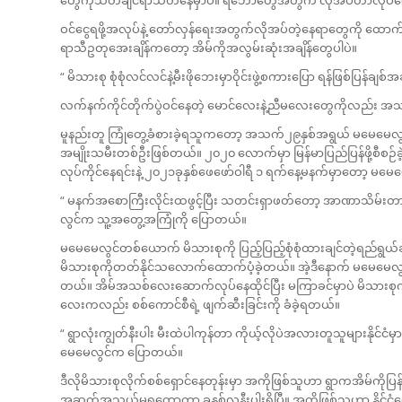
ဝင်ငွေရဖို့အလုပ်နဲ့ တော်လှန်ရေးအတွက်လိုအပ်တဲ့နေရာတွေကို ထောက
ရာသီဥတုအေးချိန်ကတော့ အိမ်ကိုအလွမ်းဆုံးအချိန်တွေပါပဲ။
“ မိသားစု စုံစုံလင်လင်နဲ့မီးဖိုဘေးမှာဝိုင်းဖွဲ့စကားပြော ရန်ဖြစ်ပြန်ချ
လက်နက်ကိုင်တိုက်ပွဲဝင်နေတဲ့ မောင်လေးနဲ့ညီမလေးတွေကိုလည်း အသ
မူနည်းတူ ကြုံတွေ့ခံစားခဲ့ရသူကတော့ အသက်၂၉နှစ်အရွယ် မမေမေလွင်
အမျိုးသမီးတစ်ဦးဖြစ်တယ်။ ၂၀၂၀ လောက်မှာ မြန်မာပြည်ပြန်ဖို့စီစဉ်ခဲ
လုပ်ကိုင်နေရင်းနဲ့ ၂၀၂၁ခုနှစ်ဖေဖော်ဝါရီ ၁ ရက်နေ့မနက်မှာတော့ မ
“ မနက်အစောကြီးလိုင်းထဖွင့်ပြီး သတင်းရှာဖတ်တော့ အာဏာသိမ်းတာ
လွင်က သူ့အတွေ့အကြုံကို ပြောတယ်။
မမေမေလွင်တစ်ယောက် မိသားစုကို ပြည့်ပြည့်စုံစုံထားချင်တဲ့ရည်ရွယ်
မိသားစုကိုတတ်နိုင်သလောက်ထောက်ပံ့ခဲ့တယ်။ အဲ့ဒီနောက် မမေမေလွင်
တယ်။ အိမ်အသစ်လေးဆောက်လုပ်နေထိုင်ပြီး မကြာခင်မှာပဲ မိသားစု
လေးကလည်း စစ်ကောင်စီရဲ့ ဖျက်ဆီးခြင်းကို ခံခဲ့ရတယ်။
“ ရွာလုံးကျွတ်နီးပါး မီးထဲပါကုန်တာ ကိုယ့်လိုပဲအလားတူသူများနိုင်
မေမေလွင်က ပြောတယ်။
ဒီလိုမိသားစုလိုက်စစ်ရှောင်နေတုန်းမှာ အကိုဖြစ်သူဟာ ရွာကအိမ်ကိုပြန
အဆက်အသွယ်မရတော့တာ ခုနှစ်လနီးပါးရှိပြီ။ အကိုဖြစ်သူဟာ နိုင်ငံ