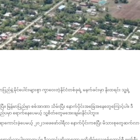
့ မိုင်ပေါင်းများစွာ ကွာဝေးတဲ့နိုင်ငံတစ်ခုရဲ့ မနက်ခင်းမှာ နိုးထရင်း သူ့ရဲ့
ပြီ။ မြန်မာပြည်မှာ စစ်အာဏာ သိမ်းပြီး နောက်ပိုင်းအခြေအနေတွေကြောင့်ပါ။ ဒီ
ပြည်ပမှာ ရောက်နေပေမယ့် သူ့စိတ်တွေမအေးချမ်းနိုင်ပါဘူး။
ူးစရာကောင်းခဲ့ပေမယ့် ၂၀၂၁၊ဖေဖော်ဝါရီလ နောက်ပိုင်းကစပြီး မိသားစုတွေဆက်လာ
်ရောက်လာပါတော့တယ်။ ဒီသတင်းဆိုးကတော့ မူတို့အိမ်လေးစစ်ကောင်စီ ဖျက်စီး