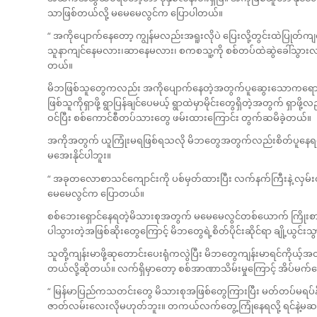
သာဖြစ်တယ်လို့ မမေမေလွင်က ပြောပါတယ်။
“ အကိုပျောက်နေတော့ ကျွန်မလည်းအရူးလိုပဲ ပြေးလို့တွင်းထဲပြုတ်က
သူနာကျင်နေမလား၊ဆာနေမလား၊ စကစသူ့ကို စစ်တပ်ထဲဆွဲခေါ်သွားလားဆိုပြ
တယ်။
မိဘဖြစ်သူတွေကလည်း အကိုပျောက်နေတဲ့အတွက်ပူဆွေးသောကရောက်ကာ
ဖြစ်သူကိုရှာဖို့ ရွာပြန်ချင်ပေမယ့် ရွာထဲမှာမိုင်းတွေရှိတဲ့အတွက် ရှာဖို
ဝင်ပြီး စစ်ကောင်စီတပ်သားတွေ ဖမ်းထားကြောင်း တွက်ဆမိခဲ့တယ်။
အကိုအတွက် ယူကြုံးမရဖြစ်ရသလို မိဘတွေအတွက်လည်းစိတ်ပူနေရ
မအေးနိုင်ပါဘူး။
“ အခုတလောစာသင်ကျောင်းကို ပစ်မှတ်ထားပြီး လက်နက်ကြီးနဲ့ လှမ်းထု
မေမေလွင်က ပြောတယ်။
စစ်ဘေးရှောင်နေရတဲ့မိသားစုအတွက် မမေမေလွင်တစ်ယောက် ကြိုးစ
ပါသွားတဲ့အဖြစ်ဆိုးတွေကြောင့် မိဘတွေရဲ့စိတ်ပိုင်းဆိုင်ရာ ချို့ယွင်းသ
သူတို့ကျန်းမာဖို့ဆုတောင်းပေးရုံကလွဲပြီး မိဘတွေကျန်းမာရင်ကိုယ့်အ
တယ်လို့ဆိုတယ်။ လက်ရှိမှာတော့ စစ်အာဏာသိမ်းမှုကြောင့် အိပ်မက်
“ မြန်မာပြည်ကသတင်းတွေ မိသားစုအဖြစ်တွေကြားပြီး မတ်တပ်မရပ်န
ဇာတ်လမ်းလေးလိုမဟုတ်ဘူး။ တကယ်လက်တွေ့ကြုံနေရလို့ ရင်နဲ့မဆန့