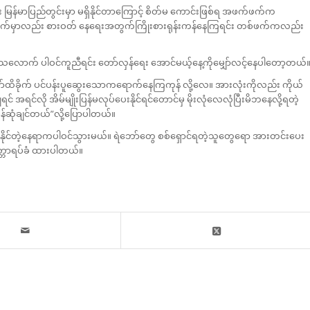
 မြန်မာပြည်တွင်းမှာ မရှိနိုင်တာကြောင့် စိတ်မ ကောင်းဖြစ်ရ အဖက်ဖက်က
က်မှာလည်း စားဝတ် နေရေးအတွက်ကြိုးစားရုန်းကန်နေကြရင်း တစ်ဖက်ကလည်း
်သလောက် ပါဝင်ကူညီရင်း တော်လှန်ရေး အောင်မယ့်နေ့ကိုမျှော်လင့်နေပါတော့တယ်
တော်ထိခိုက် ပင်ပန်းပူဆွေးသောကရောက်နေကြကုန် လို့လေ။ အားလုံးကိုလည်း ကိုယ်
် အရင်လို အိမ်မျိုးပြန်မလုပ်ပေးနိုင်ရင်တောင်မှ မိုးလုံလေလုံပြီးမိဘနေလို့ရတဲ့
န်ဆုံချင်တယ်”လို့ပြောပါတယ်။
်နိုင်တဲ့နေရာကပါဝင်သွားမယ်။ ရဲဘော်တွေ စစ်ရှောင်ရတဲ့သူတွေရော အားတင်းပေး
ေတ္တာရပ်ခံ ထားပါတယ်။