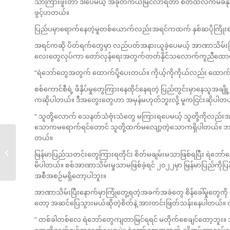
သာကြားဖူးတာ ဒါပေမယ့် အခုတကယ်မြင်လာရတာ စိတ်ထဲလက်မခံနိုင်ဘူ
ဖွင့်ဟတယ်။
ပြည်ပမှာရောက်နေတဲ့မူတစ်ယောက်လည်းအရင်ကထက် နှစ်ဆပိုကြိုး
အရင်ကဆို ပိတ်ရက်တွေမှာ လည်ပတ်အနားယူခဲ့ပေမယ့် အာဏာသိမ်းပြီးနေ
လေးတွေလုပ်ကာ တော်လှန်ရေးအတွက်တတ်နိုင်သလောက်ကူညီထောက
“ရဲဘော်တွေအတွက် ထောက်ပို့ပေးတယ်။ ကိုယ့်ကိုကိုယ်လည်း ထောက်
စစ်ကောင်စီရဲ့ ဖိနှိပ်မှုတွေကြားနေထိုင်နေရတဲ့ ပြည်တွင်းမှာနေသူအချ
ကဆိုပါတယ်။ ဒီအတွေးတွေဟာ အမှန်မဟုတ်ဘူးလို့ မူကငြင်းဆိုပါတ
“ သူတို့လောက် သေနတ်သံဗုံးသံတွေ မကြားရပေမယ့် သူတို့ကိုလည်
သောကမရောက်ရင်တောင် သူတို့ထက်မလျော့တဲ့သောကရှိပါတယ်။ ဘာဖြစ်လ
တယ်။
နေအိမ်ထဲက စစ်ဘေး
မြန်မာပြည်သတင်းတွေကြားရတိုင်း စိတ်မချမ်းမသာဖြစ်ရပြီး ရဲဘော
ဒုက္ခသည်တ�...
မိပါတယ်။ စစ်အာဏာသိမ်းမှုသာမဖြစ်ခဲ့ရင် ၂၀၂၂မှာ မြန်မာပြည်ကိုပြန်
အစီအစဉ်မရှိတော့ပါဘူး။
အာဏာသိမ်းပြီးနောက်မှာကြုံတွေ့ရတဲ့အခက်အခဲတွေ စိန်ခေါ်မှုတွေက
တော့ အဆင်ပြေသွားမယ်ဆိုတဲ့စိတ်နဲ့ အားတင်းဖြတ်သန်းနေပါတယ်။ 
“ တစ်ခါတစ်လေ ရဲဘော်တွေကျတာမြင်ရရင် မတိုက်စေချင်တော့ဘူး။ သူတို့
တွေကိုသတ်ချင်ရာသတ်နေမှာပဲ။ ရဲဘော်တွေအတွက် လိုအပ်တာလုပ်ပေ