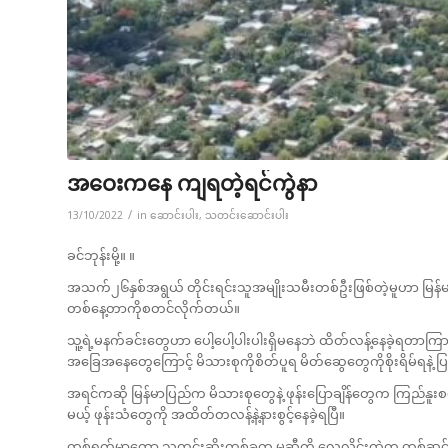
အဝေးကနေ ကျရတဲ့ရင်ကွဲနာ
/
13/10/2022
in
ဆောင်းပါး
,
သတင်းဆောင်းပါး
ခင်ဘုန်းမို့။ ။
အသက်၂၆နှစ်အရွယ် တိုင်းရင်းသူအမျိုးသမီးတစ်ဦးဖြစ်တဲ့မူဟာ မြန်မာပြည်နဲ
တစ်နေ့တာကိုစတင်လိုက်တယ်။
သူ့ရဲ့မနက်ခင်းတွေဟာ ပေါ့ပေါ့ပါးပါးရှိမနေဘဲ ထိတ်လန့်နေခဲ့ရတာကြာ
အခြေအနေတွေကြောင့် မိသားစုကိုစိတ်ပူရ မိတ်ဆွေတွေကိုစိုးရိမ်ရနဲ့ 
အရင်ကဆို မြန်မာပြည်က မိသားစုတွေနဲ့ ဖုန်းပြောချိန်တွေက ကြည်န
မယ့် ဖုန်းသံတွေကို အထိတ်တလန့်နဲ့နားစွင့်နေခဲ့ရပြီ။
တစ်ရက်မှာတော့ သတင်းဆိုးတစ်ခုက မူ့ဆီကို လေလိူင်းထဲက တစ်ဆင့