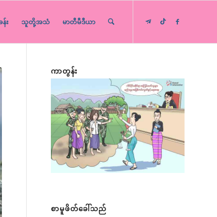
ခန်း
သူတို့အသံ
မာတီမီဒီယာ
ကာတွန်း
စာမူဖိတ်ခေါ်သည်