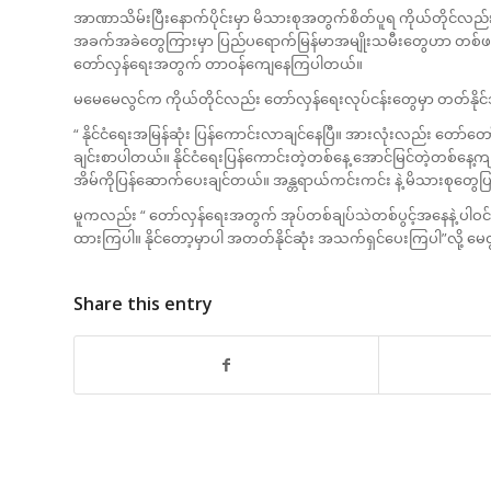
အာဏာသိမ်းပြီးနောက်ပိုင်းမှာ မိသားစုအတွက်စိတ်ပူရ ကိုယ်တိုင်လည်း
အခက်အခဲတွေကြားမှာ ပြည်ပရောက်မြန်မာအမျိုးသမီးတွေဟာ တစ်ဖ
တော်လှန်ရေးအတွက် တာဝန်ကျေနေကြပါတယ်။
မမေမေလွင်က ကိုယ်တိုင်လည်း တော်လှန်ရေးလုပ်ငန်းတွေမှာ တတ်နိုင
“ နိုင်ငံရေးအမြန်ဆုံး ပြန်ကောင်းလာချင်နေပြီ။ အားလုံးလည်း တော်
ချင်းစာပါတယ်။ နိုင်ငံရေးပြန်ကောင်းတဲ့တစ်နေ့ အောင်မြင်တဲ့တစ်နေ့ကျရင
အိမ်ကိုပြန်ဆောက်ပေးချင်တယ်။ အန္တရာယ်ကင်းကင်း နဲ့ မိသားစုတွေပြ
မူကလည်း “ တော်လှန်ရေးအတွက် အုပ်တစ်ချပ်သဲတစ်ပွင့်အနေနဲ့ ပါဝင
ထားကြပါ။ နိုင်တော့မှာပါ အတတ်နိုင်ဆုံး အသက်ရှင်ပေးကြပါ”လို့ မ
Share this entry