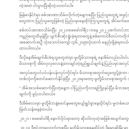
တဲ့အထဲ ပါသွားပြီဆိုတဲ့သတင်းပါ။
မြန်မာနိုင်ငံမှာ စစ်အာဏာသိမ်းလိုက်တဲ့နေ့ကစပြီး ပြည်သူတွေရဲ့အခွ
တွေထဲက ပြည်သူတွေဖြစ်တဲ့ ပြည်ပမှာနေထိုင်ကြသူတွေရဲ့ အိပ်မက်တ
စစ်တပ်အာဏာသိမ်းပြီး ၂၀၂၁၊ဖေဖော်ဝါရီ၁ ကနေ ၂၀၂၂၊စက်တင်ဘာ၁
ကျည်တွေထိမှန်ပြီး ပျက်စီးဆုံးရှုံးခဲ့ရတာတွေနဲ့ စစ်ကောင်စီတပ်ကတိုက်ပွဲမ
အဆောက်အဦ သုံးသောင်းကျော် (၃၆,၂၀၉)လုံးထက် မနည်းရှိခဲ့ရတယ်လ
ထားပါတယ်။
ဒီလိုနေအိမ်ဖျက်စီးခံရသူတွေထဲမှာ မူတို့မိသားစုရဲ့ နေအိမ်လည်းပါဝ
မိသားစုကို အိမ်လှလှလေးနဲ့ထားချင်တဲ့ရည်ရွယ်ချက်နဲ့ ပြည်ပမှာအလုပ
အလုပ်တွေပင်ပင်ပန်းပန်းလုပ်ကိုင်ရင်း မိသားစုအတွက်ငွေတွေပို့ခဲ့က
တစ်လုံးကိုစတင်ဆောက်နိုင်ခဲ့ပြီး ၂၀၂၀မှာတော့ မူတို့မိသားစုအတွက
“ အိမ်အသစ်ဆောက်ပြီးတဲ့နေ့က ငါပြည်ပကိုလာရကြိုးနပ်ပြီ။ မိဘအတွက်လု
ချက်ကို ဖွင့်ဟပါတယ်။
ဒီအိမ်လေးမှာ မူတို့မိဘနဲ့မောင်နှမတွေပျော်ရွှင်စွာနေထိုင်ရင်း 
ဖြတ်သန်းနေခဲ့တယ်။
၂၀၂၁ ၊ ဖေဖော်ဝါရီ နောက်ပိုင်းမှာတော့ ဆိုးဝါးလှတဲ့အဖြစ်အပျက်တ
၂၀၂၁၊ ဒီဇင်ဘာလောက်ကစပြီး မူတို့မိသားစုနေထိုင်တဲ့ ဒီမော့ဆိုမြိ