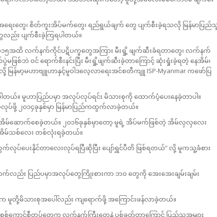
င့်အရေးတွေ၊ စိတ်ကူးအိပ်မက်တွေ၊ ရည်ရွယ်ချက် တွေ ပျက်စီးခဲ့ရသလို မြန်မာပြည်သ
ွေလည်း ပျက်စီးခဲ့ကြရပါတယ်။
၅အထိ လက်နက်ကိုင်ပဋိပက္ခတွေအကြား မီးရှို့ ဖျက်ဆီးခံရတာတွေ၊ လက်နက်
ဖြစ်ဘဲ ဝင် ရောက်စီးနင်းပြီး မီးရှို့ဖျက်ဆီးခဲ့တာကြောင့် ဆုံးရှုံးခဲ့ရတဲ့ နေအိမ်၊
ို့ မြန်မာ့မဟာဗျူဟာနှင့်မူဝါဒလေ့လာရေးအင်စတီကျူ ISP-Myanmar ကဖော်ပြ
င်ပါတယ်။ မူဟာပြည်ပမှာ အလုပ်လုပ်ရင်း မိသားစုကို ထောက်ပံ့ပေးနေခဲ့တာပါ။
်လုပ်ဖို့ ၂၀၁၄ခုနှစ်မှာ မြန်မာပြည်ကထွက်လာခဲ့တယ်။
ာ အိမ်ဆောက်စေခဲ့တယ်။ ၂၀၁၆ခုနှစ်မှာတော့ မူရဲ့ အိပ်မက်ဖြစ်တဲ့ အိမ်လှလှလေး
် အိမ်သစ်လေး တစ်လုံးရခဲ့တယ်။
ပ်ပေးနိုင်တာလေးလုပ်ရပြီဆိုပြီး ပျော်ရွှင်ပီတိ ဖြစ်ရတယ်” လို့ မူကသူ့ခံစား
မူတစ်ယောက်လည်း ပြည်ပမှာအလုပ်တွေကြိုးစားကာ ဘဝ တွေကို အေးအေးချမ်းချမ်း
ွေက မူတို့မိသားစုအပေါ်လည်း ကျရောက်ဖို့ အကြောင်းဖန်လာခဲ့တယ်။
ု့မှာ စစ်ကောင်စီတပ်တွေက လက်နက်ကြီးတွေနဲ့ ပစ်ခတ်တာကြောင့် ပြည်သူအများ