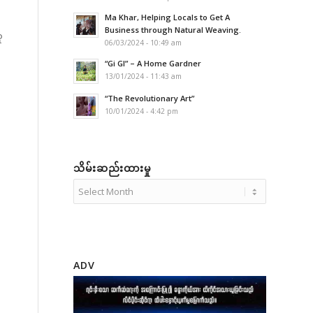
Ma Khar, Helping Locals to Get A
Business through Natural Weaving.
ူ
06/03/2024 - 10:49 am
“Gi GI” – A Home Gardner
13/01/2024 - 11:43 am
“The Revolutionary Art”
10/01/2024 - 4:42 pm
သိမ်းဆည်းထားမှု
ADV