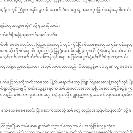
်ပံ့ဖို့အလုပ်ကြိုးစားရင်း မူတစ်ယောက် မိဘတွေ ရဲ့ အဝေးမှာဖြတ်သန်းနေပါတယ်။
စ်အချိန်တွေအလွမ်းဆုံး” လို့ မူကဆိုတယ်။
က်ရှင်ဖို့အမြဲဆုတောင်းနေပါတယ်။
ပါ။ မမေမေလွင်ဟာ ပြည်ပမှာအလုပ် လုပ် ကိုင်ပြီး မိသားစုအတွက် ရုန်းကန်နေတဲ့
့ပေမယ့် ကိုဗစ်ရောဂါတွေကြောင့် ပြန်ဖို့အဆင်မပြေခဲ့ဘူး။ ဒီလိုနဲ့အလုပ်ဆက်လက်
မေမေလွင်တစ်ယောက်ထိတ်လန့်တုန်လှုပ်စရာ အဖြစ်အပျက်နဲ့ ရင်ဆိုင်ခဲ့ရတော့တယ်။
တဲ့လန့်လည်းလန့်တယ်။ အလုပ်လုပ်ရတာလည်း စိတ်နဲ့လူနဲ့မကပ်ဘူး။” လို့ မမေမေ
ချက်နဲ့ ပြည်ပကိုထွက်လာခဲ့တာ ပြည်ပရောက်တော့ ကြိုးကြိုးစားစားနဲ့အလုပ်လုပ်ပြီ
ရှာလို့ရသမျှ ပိုက်ဆံတွေနဲ့အရင်က အိမ်အဟောင်းလေးကိုပြင်ဆောက်ဖို့စီစဉ်ခဲ့ကြ
ကလည်း စစ်ဘေးရှောင်ဘဝရောက်ခဲ့ရသလို ချွေးနည်းစာနဲ့ ဆောက်လုပ်ထားတဲ့အိမ်
ငံမှာ ခက်ခက်ခဲခဲစုဆောင်းပြီးဆောက်ထားတဲ့ အိမ်တွေ လည်းအကုန်ပါကုန်တယ်” လို့ မ
်ကြည့်ချိန်မှာ လမ်းမှာပျောက်ဆုံးသွားပါတော့ တယ်။ အကိုဖြစ်သူနဲ့ လုံးဝ
ရေးသမား၊ ပြည်သူ့ကာ ကွယ်ရေးတပ်ဖွဲ့ဝင်မဟုတ်ဘဲ သာမာန်စစ်ရှောင်ပြည်သူတစ်ဦ