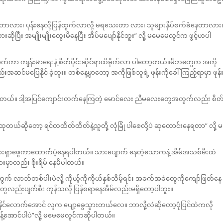
ျတာလား၊ ပုန်းနေလို့ပြန်ထွက်လာလို့ မရသေးတာ လား၊ သူများနှိပ်စက်ခံနေတာလား
ီး အမျိုးမျိုးတွေးမိနေပြီး အိပ်မပျော်နိုင်ဘူး” လို့ မမေမေလွင်က ဖွင့်ဟပါ
 ကျန်းမာရေးနဲ့ စိတ်ပိုင်းဆိုင်ရာထိခိုက်လာ ပါတော့တယ်။မိဘတွေက အကို
့လည်းအဆင်မပြေနိုင် ခဲ့ဘူး။ တစ်နေ့မှာတော့ အကိုဖြစ်သူရဲ့ ဖုန်းကိုခေါ်ကြည့်ရာမှာ ဖုန်
တယ်။ ဒါ့အပြင်ကျောင်းတက်နေကြတဲ့ မောင်လေး ညီမလေးတွေအတွက်လည်း စိတ
တယ်ဆိုတော့ ရင်တထိတ်ထိတ်နဲ့သူတို့ လုံခြုံ ပါစေလို့ပဲ ဆုတောင်းနေရတာ” လို့ မ
ားရှာဖွေကာထောက်ပံ့နေရပါတယ်။ သားပျောက် နေတဲ့သောကနဲ့ အိမ်အသစ်မီးထဲ
ွားမှာလည်း စိုးရိမ် နေမိပါတယ်။
တွက် လာဘ်တစ်ပါးပဲလို့ ကိုယ့်ကိုကိုယ်နှစ်သိမ့်ရင်း အခက်အခဲတွေကိုကျော်ဖြတ်နေ
တွေလည်းပျက်စီး ကုန်သလို ပြန်စရာနေအိမ်လည်းမရှိတော့ပါဘူး။
ိင်လောက်အောင် လူက ပျော့ခွေသွားတယ်လေ။ ဘာလို့လဲဆိုတော့ပုံပြင်ထဲကလို
်အောင်ပါပဲ”လို့ မမေမေလွင်ကဆိုပါတယ်။