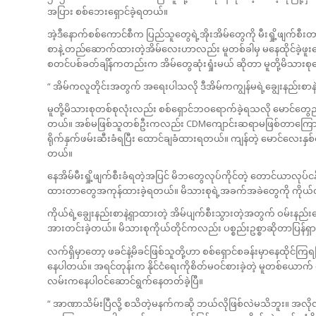
အပြား စစ်ဘေးရှောင်ခဲ့ရတယ်။
အဲ့ဒီနောက်စစ်ကောင်စီက ပြည်သူတွေရဲ့အိုးအိမ်တွေကို မီးရှို့ဖျက်စီးတာတ
စာနဲ့ တည်ဆောက်ထားတဲ့အိမ်လေးဟာလည်း မူတစ်ခါမှ မနေထိုင်ခဲ့ဖူ
စတင်ပစ်ခတ်ချိန်ကတည်းက အိမ်တွေဆုံးရှုံးမယ် ဆိုတာ မူတို့မိသားစ
“ အိမ်ကလူတိုင်းအတွက် အရေးပါသလို ဒီအိမ်ကကျွန်မရဲ့ချွေးနည်းစာန
မူတို့မိသားစုတစ်စုလုံးလည်း စစ်ရှောင်ဘဝရောက်ခဲ့ရသလို မောင်တွ
တယ်။ အစ်မဖြစ်သူတစ်ဦးကလည်း CDMကျောင်းဆရာမဖြစ်တာကြောင့် ရ
ရိုက်နှက်ဖမ်းဆီးခံရပြီး ထောင်ချခံထားရတယ်။ ကျန်တဲ့ မောင်လေးန
တယ်။
နေအိမ်မီးရှို့ဖျက်စီးခံရတဲ့အပြင် မိဘတွေလုပ်ကိုင်တဲ့ တောင်ယာလု
ထားတာတွေအကုန်ထားခဲ့ရတယ်။ မိသားစုရဲ့အခက်အခဲတွေကို ကိုယ်တိ
ကိုယ်ရဲ့ချွေးနည်းစာနဲ့ရှာထားတဲ့ အိမ်ပျက်စီးသွားတဲ့အတွက် ဝမ်
အားတင်းခဲ့တယ်။ မိသားစုကိုယ်တိုင်ကလည်း ပစ္စည်းဥစ္စာဆိုတာပြန်ရှာလ
လက်ရှိမှာတော့ ဖခင်နဲ့မိခင်ဖြစ်သူတို့ဟာ စစ်ရှောင်စခန်းမှာနေထိုင်
နေပါတယ်။ အရင်တုန်းက နိုင်ငံရေးကိုစိတ်မဝင်စားခဲ့တဲ့ မူတစ်ယောက
လမ်းကနေပါဝင်ဆောင်ရွက်နေတတ်ခဲ့ပြီ။
“ အာဏာသိမ်းပြီလို့ စသိတဲ့မနက်ကဆို ဘယ်လိုဖြစ်လဲမသိဘူး။ အလိ