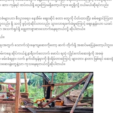
ဆား ကုန်ရင် ထပ်ဝယ်ဖို့ ငွေကြေးမရှိတော့ပါဘူး။ ငွေရှိလို့ ဝယ်မယ်ဆိုရင်လည်း
သခံများဟာ စီးပွားရေး၊ နေအိမ်၊ ဈေးဆိုင် စတာ တွေကို ပိတ်ထားပြီး စစ်ရှောင်ကြတ
သူလည်း ရှိ သလို ဖွင့်တဲ့ဆိုင်ဟာလည်း သွားလာရခက်ခဲမှုကြောင့် ဈေးနှုန်းဟာ ယခင်
သက်ရှင်ဖို့ ချွေတာစွာစားသောက်နေရတယ်လို့ ဆိုပါတယ်။
ယ်။
ေးအတွက် သောက်သုံးနေကျဆေးကိုတော့ ဆက် တိုက်ဖို့ အဆင်မပြေခဲ့တော့ပါဘူး။
မ်ကနေ ဆိုင်ကယ်နဲ့ နာရီဝက်လောက် မောင်း ရတဲ့ လွိုင်ကော်ဆေးရုံကို အခမဲ့
မ်းခံရမှာ၊ လက် နက်ထိမှန်မှာကို စိုးရိမ်တာကြောင့် ဖျားတာ၊ နာတာ ဖြစ်ရင် ဆေးရု
းရင်းဆေးနဲ့တွေနဲ့သာ ကုသနေရတယ်လို့ဆိုပါတယ်။