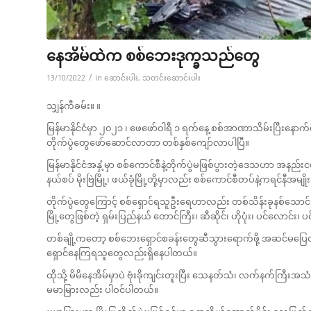
နေအိမ်ထဲက စစ်ဘေးဒုက္ခသည်တွေ
/
13/10/2022
in
ဆောင်းပါး
,
သတင်းဆောင်းပါး
သျှန်ကီခမ်း။ ။
မြန်မာနိုင်ငံမှာ ၂၀၂၁ ၊ ဖေဖော်ဝါရီ ၁ ရက်နေ့ စစ်အာဏာသိမ်းပြီးနောက်
တိုက်ပွဲတွေဖော်ဆောင်လာတာ တစ်နှစ်ကျော်လာပါပြီ။
မြန်မာနိုင်ငံအနှံ့မှာ စစ်ကောင်စီနဲ့တိုက်ပွဲမဖြစ်ပွားတဲ့ဒေသဟာ အနည်
နယ်စပ် မိုးဗြဲမြို့၊ ဖယ်ခုံမြို့တို့မှာလည်း စစ်ကောင်စီတပ်နဲ့ကရင်န
တိုက်ပွဲတွေကြောင့် စစ်ရှောင်ရသူဦးရေဟာလည်း တစ်သိန်းခုနစ်သော
မြို့တွေဖြစ်တဲ့ ရှမ်းပြည်နယ် တောင်ကြီး၊ ဆီဆိုင်၊ ဟိုပုံး၊ ပင်လောင
တစ်ချို့ကတော့ စစ်ဘေးရှောင်စခန်းတွေဆီသွားရောက်ဖို့ အဆင်မပြေတဲ့
ရှောင်နေကြရသူတွေလည်းရှိနေပါတယ်။
ထိုသို့ မိမိနေအိမ်မှာပဲ ဗုံးခိုကျင်းတူးပြီး သေနတ်သံ၊ လက်နက်ကြီး
မမာမြားလည်း ပါဝင်ပါတယ်။