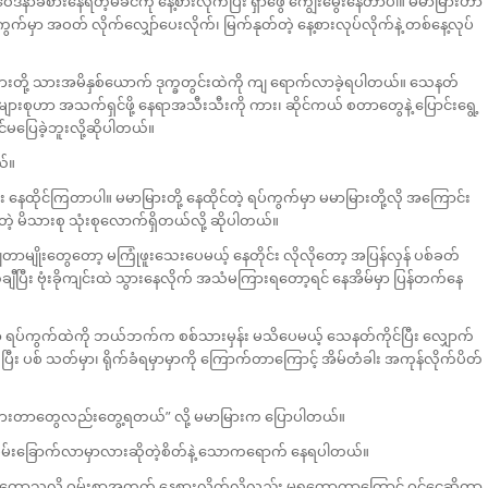
်ဝေဒနာခံစားနေရတဲ့မိခင်ကို နေ့စားလိုက်ပြီး ရှာဖွေ ကျွေးမွေးနေတာပါ။ မမာမြားဟာ
ွက်မှာ အဝတ် လိုက်လျှော်ပေးလိုက်၊ မြက်နုတ်တဲ့ နေ့စားလုပ်လိုက်နဲ့ တစ်နေ့လုပ်
မာမြားတို့ သားအမိနှစ်ယောက် ဒုက္ခတွင်းထဲကို ကျ ရောက်လာခဲ့ရပါတယ်။ သေနတ်
ျားစုဟာ အသက်ရှင်ဖို့ နေရာအသီးသီးကို ကား၊ ဆိုင်ကယ် စတာတွေနဲ့ ပြောင်းရွေ့
်မပြေခဲ့ဘူးလို့ဆိုပါတယ်။
ယ်။
ြီး နေထိုင်ကြတာပါ။ မမာမြားတို့ နေထိုင်တဲ့ ရပ်ကွက်မှာ မမာမြားတို့လို အကြောင်း
်ကြတဲ့ မိသားစု သုံးစုလောက်ရှိတယ်လို့ ဆိုပါတယ်။
ျတာမျိုးတွေတော့ မကြုံဖူးသေးပေမယ့် နေတိုင်း လိုလိုတော့ အပြန်လှန် ပစ်ခတ်
ီပြီး ဗုံးခိုကျင်းထဲ သွားနေလိုက် အသံမကြားရတော့ရင် နေအိမ်မှာ ပြန်တက်နေ
ထိုင်ရာ ရပ်ကွက်ထဲကို ဘယ်ဘက်က စစ်သားမှန်း မသိပေမယ့် သေနတ်ကိုင်ပြီး လျှောက်
 ပစ် သတ်မှာ၊ ရိုက်ခံရမှာမှာကို ကြောက်တာကြောင့် အိမ်တံခါး အကုန်လိုက်ပိတ်
်ထဲသွားတာတွေလည်းတွေ့ရတယ်” လို့ မမာမြားက ပြောပါတယ်။
ခြိမ်းခြောက်လာမှာလားဆိုတဲ့စိတ်နဲ့ သောကရောက် နေရပါတယ်။
မရတော့သလို ဝမ်းစာအတွက် နေ့စားလိုက်လို့လည်း မရတော့တာကြောင့် ဝင်ငွေဆိုတာ