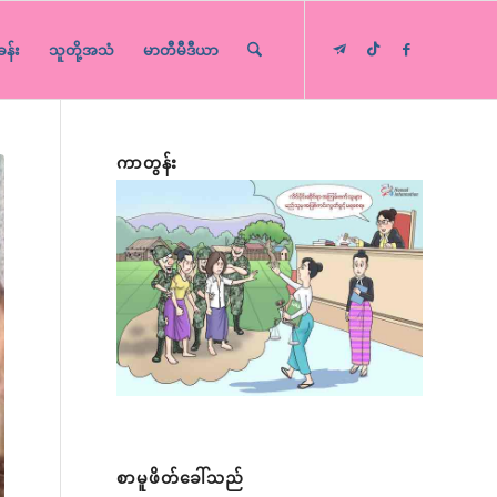
ခန်း
သူတို့အသံ
မာတီမီဒီယာ
ကာတွန်း
စာမူဖိတ်ခေါ်သည်