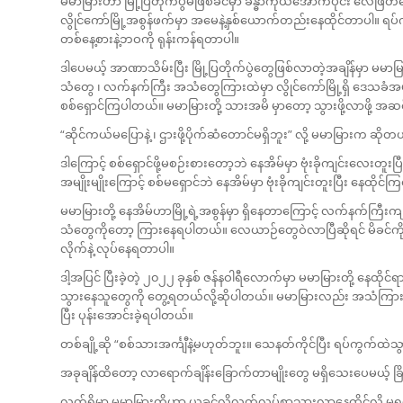
မမာမြားဟာ မြို့ပြတိုက်ပွဲမဖြစ်ခင်မှာ ခန္ဓာကိုယ်အောက်ပိုင်း လေဖြတ
လွိုင်ကော်မြို့အစွန်ဖက်မှာ အမေနဲ့နှစ်ယောက်တည်းနေထိုင်တာပါ။ ရပ်က
တစ်နေ့စားနဲ့ဘဝကို ရုန်းကန်ရတာပါ။
ဒါပေမယ့် အာဏာသိမ်းပြီး မြို့ပြတိုက်ပွဲတွေဖြစ်လာတဲ့အချိန်မှာ မ
သံတွေ ၊ လက်နက်ကြီး အသံတွေကြားထဲမှာ လွိုင်ကော်မြို့ရှိ ဒေသခံအမ
စစ်ရှောင်ကြပါတယ်။ မမာမြားတို့ သားအမိ မှာတော့ သွားဖို့လာဖို့ အဆင
“ဆိုင်ကယ်မပြောနဲ့ ၊ ဌားဖို့ပိုက်ဆံတောင်မရှိဘူး” လို့ မမာမြားက ဆိုတ
ဒါကြောင့် စစ်ရှောင်ဖို့မစဉ်းစားတော့ဘဲ နေအိမ်မှာ ဗုံးခိုကျင်းလေးတူးပ
အမျိုးမျိုးကြောင့် စစ်မရှောင်ဘဲ နေအိမ်မှာ ဗုံးခိုကျင်းတူးပြီး နေထိုင
မမာမြားတို့ နေအိမ်ဟာမြို့ရဲ့အစွန်မှာ ရှိနေတာကြောင့် လက်နက်ကြီးက
သံတွေကိုတော့ ကြားနေရပါတယ်။ လေယာဉ်တွေဝဲလာပြီဆိုရင် မိခင်ကိုချ
လိုက်နဲ့ လုပ်နေရတာပါ။
ဒါ့အပြင် ပြီးခဲ့တဲ့ ၂၀၂၂ ခုနှစ် ဇန်နဝါရီလောက်မှာ မမာမြားတို့ နေ
သွားနေသူတွေကို တွေ့ရတယ်လို့ဆိုပါတယ်။ မမာမြားလည်း အသံကြားပြီး
ပြီး ပုန်းအောင်းခဲ့ရပါတယ်။
တစ်ချို့ဆို “စစ်သားအင်္ကျီနဲ့မဟုတ်ဘူး။ သေနတ်ကိုင်ပြီး ရပ်ကွက
အခုချိန်ထိတော့ လာရောက်ချိန်းခြောက်တာမျိုးတွေ မရှိသေးပေမယ့် 
လက်ရှိမှာ မမာမြားတို့ဟာ ယခင်လိုလွတ်လပ်စွာသွားလာနေထိုင်လို့ 