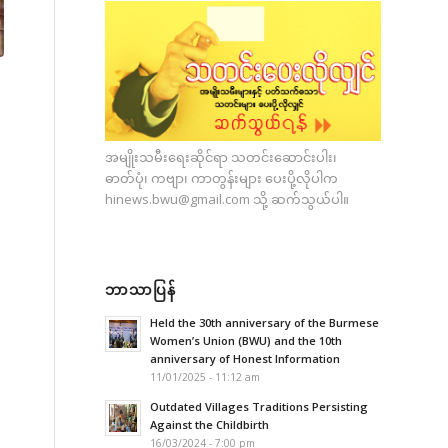
အမျိုးသမီးရေးဆိုင်ရာ သတင်းဆောင်းပါး၊
ဓာတ်ပုံ၊ ကဗျာ၊ ကာတွန်းများ ပေးပို့လိုပါက
hinews.bwu@gmail.com
သို့ ဆက်သွယ်ပါ။
ဘာသာပြန်
Held the 30th anniversary of the Burmese
Women’s Union (BWU) and the 10th
anniversary of Honest Information
11/01/2025 - 11:12 am
Outdated Villages Traditions Persisting
Against the Childbirth
16/03/2024 - 7:00 pm