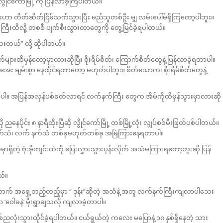
ွိုင်ကော်မြို့ ကို ပြန်လာခဲ့ကြပါတယ်။
ြီးဟာ တိတ်ဆိတ်ငြိမ်သက်သွားပြီး မည်သူတစ်ဦး မျှ လမ်းပေါ်မရှိကြတော့ပါဘူး။
ီးထိလို့ တစစီ ပျက်စီးသွားတာတွေကို တွေ့မြင်ခဲ့ရပါတယ်။
ားသေးတယ်” လို့ ဆိုပါတယ်။
ျားထိမှန်တော့မှာလားဆိုပြီး စိုးရိမ်စိတ်၊ ကြောက်စိတ်တွေနဲ့ ပြန်လာခဲ့ရတာပါ။
အေး ချမ်းစွာ နေထိုင်ရတာတော့ မဟုတ်ပါဘူး။ စိတ်သောက၊ စိုးရိမ်စိတ်တွေနဲ့
တာပါ။ အပြန်အလှန်ပစ်ခတ်လာရင် လက်နက်ကြီး တွေက အိမ်ကိုထိမှန်သွားမှာလားဆို
ပိုင်း ၈ နာရီထိုးပြီဆို လွိုင်ကော်မြို့ တစ်မြို့လုံး လျှပ်စစ်မီးဖြတ်ပစ်ပါတယ်။
း သေနတ်သံ၊ လက် နက်သံ တစ်ခုမဟုတ်တစ်ခု အမြဲကြားနေရတာပါ။
ဲ့ ဗုံးခိုကျင်းထဲကို ပြေးလွှားသွားပုန်းလိုက် အသံမကြားရတော့ဘူးဆို ပြန်
ယ်။
းလောက် အရှေ့တည့်တည့်မှာ “ ဒုန်း”ဆိုတဲ့ အသံနဲ့ အတူ လက်နက်ကြီးကျလာပါ‌သေး
‘ဝေါခနဲ’ မိုးရွာချသလို ကျလာခဲ့တာပါ။
ညလုံးသွားထိုင်ခဲ့ရပါတယ်။ ငယ်ရွယ်တဲ့ ကလေး မပြောနဲ့ ၁၈ နှစ်ရှိနေတဲ့ သား