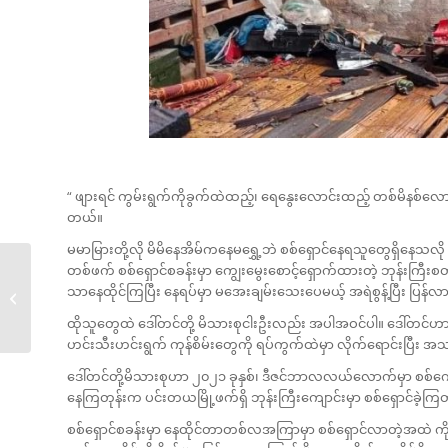
“ ဖျားရင် ကွမ်းရွက်ကိုခွက်ထဲထည့်၊ ရေနွေးလောင်းထည့် တစ်မိနစ်လ
တယ်။
မမာမြားတို့လို မိမိနေအိမ်ကနေမရွှေ့ဘဲ စစ်ရှောင်နေရသူတွေရှိနေသလို စ
တစ်ဖက် စစ်ရှောင်စခန်းမှာ ကျွေးမွေးစောင့်ရှောက်ထားတဲ့ ဘုန်းကြီ
ရှေးအစဉ်အလာအောက်
သာနေထိုင်ကြပြီး နေရပ်မှာ မအေးချမ်းသေးပေမယ့် အရဲစွန့်ပြီး ပြန်လ
က ရုန်းထွက်ခဲ့တဲ့...
ထိုသူတွေထဲ ဒေါ်တင်တို့ မိသားစုငါးဦးလည်း အပါအဝင်ပါ။ ဒေါ်တင်ဟာ အ
ဟင်းသီးဟင်းရွက် ကုန်စိမ်းတွေကို ရပ်ကွက်ထဲမှာ လိုက်ရောင်းပြီး
ဒေါ်တင်တို့မိသားစုဟာ ၂၀၂၁ ခုနှစ်၊ ဒီဇင်ဘာလလယ်လောက်မှာ စစ်ကော
နေကြတုန်းက ပင်းတယမြို့ဖက်ရှိ ဘုန်းကြီးကျောင်းမှာ စစ်ရှောင်ခဲ့က
စစ်ရှောင်စခန်းမှာ နေထိုင်တာတစ်လအကြာမှာ စစ်ရှောင်လာတဲ့အထဲ ကိုဗ