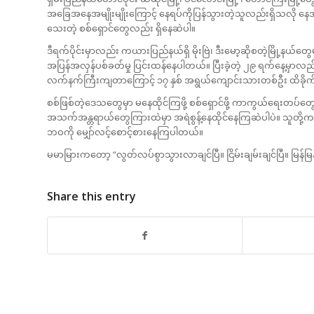
အခြေအနေအမျိုးမျိုးကြောင့် နေရပ်ကိုပြန်သွားတဲ့သူလည်းရှိသလို နေအိမ်
သေးတဲ့ စစ်ရှောင်တွေလည်း ရှိနေဆဲပါ။
ဒီရက်ပိုင်းမှာလည်း ကယားပြည်နယ်ရှိ မိုးဗြဲ၊ ဒီးမော့ဆိုစတဲ့မြို့န
အပြန်အလှန်ပစ်ခတ်မှု ပြင်းထန်နေပါတယ်။ ပြီးခဲ့တဲ့ ၂၉ ရက်နေ့မှာလည်း
လက်နက်ကြီးကျတာကြောင့် ၁၇ နှစ် အရွယ်ကျောင်းသားတစ်ဦး ထိခို
စစ်ဖြစ်တဲ့ဒေသတွေမှာ မနေထိုင်ကြဖို့ စစ်ရှောင်ဖို့ ကာကွယ်ရေးတပ်တ
အသက်အန္တရာယ်တွေကြားထဲမှာ အရဲစွန့်နေထိုင်နေကြဆဲပါပဲ။ သူတို့ကတ
ဘဝကို မျှော်လင့်စောင့်စားနေကြပါတယ်။
မမာမြားကတော့ “လွတ်လပ်စွာသွားလာချင်ပြီ။ ငြိမ်းချမ်းချင်ပြီ။ မြန်မြ
Share this entry