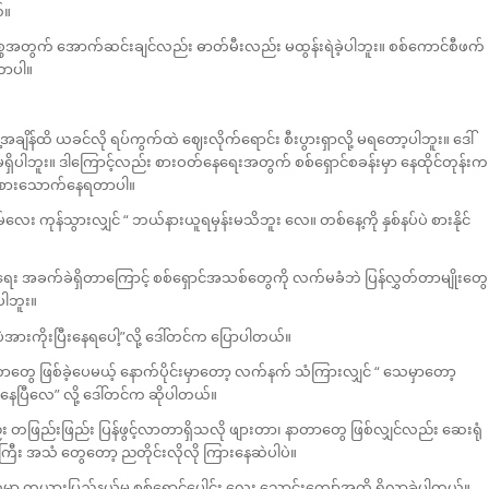
်။
္စအတွက် အောက်ဆင်းချင်လည်း ဓာတ်မီးလည်း မထွန်းရဲခဲ့ပါဘူး။ စစ်ကောင်စီဖက်
တာပါ။
ျိန်ထိ ယခင်လို ရပ်ကွက်ထဲ ဈေးလိုက်ရောင်း စီးပွားရှာလို့ မရတော့ပါဘူး။ ဒေါ်
ှိပါဘူး။ ဒါကြောင့်လည်း စားဝတ်နေရေးအတွက် စစ်ရှောင်စခန်းမှာ နေထိုင်တုန်းက
စွာ စားသောက်နေရတာပါ။
လေး ကုန်သွားလျှင် “ ဘယ်နားယူရမှန်းမသိဘူး လေ။ တစ်နေ့ကို နှစ်နပ်ပဲ စားနိုင်
း အခက်ခဲရှိတာကြောင့် စစ်ရှောင်အသစ်တွေကို လက်မခံဘဲ ပြန်လွှတ်တာမျိုးတွေ
ပါဘူး။
ုပဲအားကိုးပြီးနေရပေါ့”လို့ ဒေါ်တင်က ပြောပါတယ်။
တွေ ဖြစ်ခဲ့ပေမယ့် နောက်ပိုင်းမှာတော့ လက်နက် သံကြားလျှင် “ သေမှာတော့
ပြီလေ” လို့‌ ဒေါ်တင်က ဆိုပါတယ်။
တွေလည်း တဖြည်းဖြည်း ပြန်ဖွင့်လာတာရှိသလို ဖျားတာ၊ နာတာတွေ ဖြစ်လျှင်လည်း ဆေးရုံ
ီး အသံ တွေတော့ ညတိုင်းလိုလို ကြားနေဆဲပါပဲ။
ြို့တွေမှာ ကယားပြည်နယ်မှ စစ်ရှောင်ပေါင်း လေး သောင်းကျော်အထိ ရှိလာခဲ့ပါတယ်။