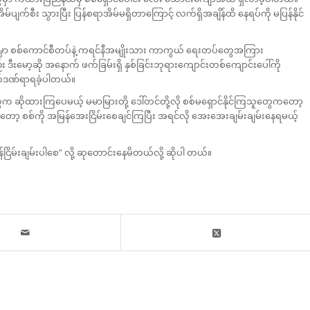
ပျက်စီး သွားပြီး ပြန်စရာအိမ်မရှိတာကြောင့် လက်ရှိအချိန်ထိ နေရပ်ကို မပြန်နိုင်
ယ်တွေမှာ စစ်ကောင်စီတပ်နဲ့ ကရင်နီအမျိုးသား ကာကွယ် ရေးတပ်တွေအကြား
 ဒီးမော့ဆို အနောက် ဖက်ခြမ်းရှိ နှစ်ခြင်းဘုရားကျောင်းတစ်ကျောင်းပေါ်ကို
က်ဒဏ်ရာရခဲ့ပါတယ်။
ွေက ဆိုထားကြပေမယ့် မမာမြားတို့ ဒေါ်တင်တို့လို စစ်မရှောင်နိုင်ကြသူတွေကတော့
ော့ စစ်ကို အမြန်အေးငြိမ်းစေချင်ကြပြီး အရင်လို အေးအေးချမ်းချမ်းနေရမယ့်
န်ငြိမ်းချမ်းပါစေ” လို့ ဆုတောင်းနေမိတယ်လို့ ဆိုပါ တယ်။