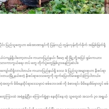
ပိုင်း ပြည်သူတွေဟာ စစ်အာဏာရှင်ကို ပြန်လည် တွန်းလှန်တိုက်ခိုက် အမြစ်ဖြတ်ဖို့
းငယ်ပဲကျန်ရှိပါတော့တယ်။ ကယားပြည်နယ်၊ ဒီမော့ ဆို မြို့တို့အပြင် ရှမ်းကယား
ီအမျိုးသားကာကွယ်ရေး တပ် တွေ တိုက်ပွဲတွေဖြစ်ပွားနေကြဆဲပါ။
င်းကျော်ထိရှိလာပါတယ်။ ကယားပြည်နယ်ရှိ ဒေသ ခံ ပြည်သူအများစုဟာ နီးစပ်ရာ
်း၊ ပင်းတယမြို့နယ်စတဲ့ နီးစပ်ရာဒေသတွေကို ထွက်ပြေးတိမ်းရှောင်ခဲ့ကြပါတယ်။
အတွက် မိမိနေထိုင်ရာဒေသမှာပဲ စစ်ဘေးဒဏ် ကို ခံစားရင်း မိမိနေအိမ်မှာတွင် စစ်
အသံတွေကြားထဲ အရဲစွန့်ပြီး၊ ကြောက်ရွံစွာ နေထိုင်နေ တဲ့ သူတွေထဲ အသက် ၃၀ အရွယ်