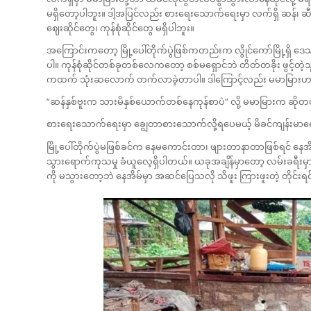
မရှိတော့ပါဘူး။ ဒါ့အပြင်လည်း စားရေးသောက်ရေးမှာ လက်ရှိ ဆန်၊ ဆီ၊ 
ဈေးဆိုင်တွေ၊ ကုန်စုံဆိုင်တွေ မရှိပါဘူး။
အကြောင်းကတော့ မြို့ပေါ်တိုက်ပွဲဖြစ်ကတည်းက လွိုင်ကော်မြို့ရှိ ဒေ
ပါ။ ကုန်စုံဆိုင်တစ်ခုတစ်လေကတော့ စစ်မရှောင်ဘဲ တိတ်တခိုး ဖွင့်တဲ့
ကထက် သုံးဆလောက် တက်လာခဲ့တာပါ။ ဒါကြောင့်လည်း မမာမြားဟာ အ
“ဆန်နှစ်ဗူးက သားမိနှစ်ယောက်တစ်နေကုန်စာပဲ” လို့ မမာမြားက ဆိုတ
စားရေးသောက်ရေးမှာ ချွေတာစားသောက်လို့ရပေမယ့် မိခင်ကျန်းမာရ
မြို့ပေါ်တိုက်ပွဲမဖြစ်ခင်က နေမကောင်းတာ၊ ဖျားတာနာတာဖြစ်ရင် နေအိ
သွားရောက်ကုသမှု ခံယူလေ့ရှိပါတယ်။ ယခုအချိန်မှာတော့ လမ်းခရီးမှာ ဖ
ကို မသွားတော့ဘဲ နေအိမ်မှာ အဆင်ပြေသလို သိဖူး ကြားဖူးတဲ့ တိုင်