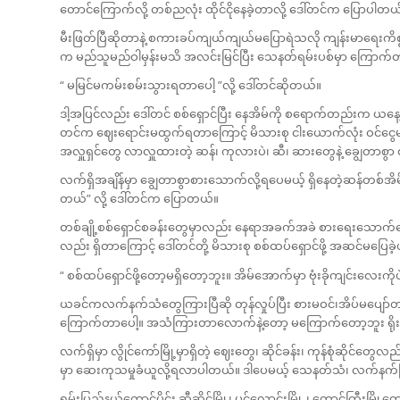
တောင်ကြောက်လို့ တစ်ညလုံး ထိုင်ငိုနေခဲ့တာလို့ ဒေါ်တင်က ပြောပါတယ
မီးဖြတ်ပြီဆိုတာနဲ့ စကားခပ်ကျယ်ကျယ်မပြောရဲသလို ကျန်းမာရေးကိစ
က မည်သူမည်ဝါမှန်းမသိ အလင်းမြင်ပြီး သေနတ်ရမ်းပစ်မှာ ကြောက်
“ မမြင်မကမ်းစမ်းသွားရတာပေါ့ ”လို့ ဒေါ်တင်ဆိုတယ်။
ဒါ့အပြင်လည်း ဒေါ်တင် စစ်ရှောင်ပြီး နေအိမ်ကို စရောက်တည်းက ယနေ့အခ
တင်က ဈေးရောင်းမထွက်ရတာကြောင့် မိသားစု ငါးယောက်လုံး ဝင်ငွေမရ
အလှူရှင်တွေ လာလှူထားတဲ့ ဆန်၊ ကုလားပဲ၊ ဆီ၊ ဆားတွေနဲ့ ချွေတာ
လက်ရှိအချိန်မှာ ချွေတာစွာစားသောက်လို့ရပေမယ့် ရှိနေတဲ့ဆန်တစ်အိမ်
တယ်” လို့ ဒေါ်တင်က ပြောတယ်။
တစ်ချို့စစ်ရှောင်စခန်းတွေမှာလည်း နေရာအခက်အခဲ စားရေးသောက်ရေ
လည်း ရှိတာကြောင့် ဒေါ်တင်တို့ မိသားစု စစ်ထပ်‌ရှောင်ဖို့ အဆင်မပြေခဲ့
“ စစ်ထပ်ရှောင်ဖို့တော့မရှိတော့ဘူး။ အိမ်အောက်မှာ ဗုံးခိုကျင်းလေးကိ
ယခင်ကလက်နက်သံတွေကြားပြီဆို တုန်လှုပ်ပြီး စားမဝင်၊အိပ်မပျော်တာ
ကြောက်တာပေါ့။ အသံကြားတာလောက်နဲ့တော့ မကြောက်တော့ဘူး ရိုးနေ
လက်ရှိမှာ လွိုင်ကော်မြို့မှာရှိတဲ့ ဈေးတွေ၊ ဆိုင်ခန်း၊ ကုန်စုံဆိုင်
မှာ ဆေးကုသမှုခံယူလို့ရလာပါတယ်။ ဒါပေမယ့် သေနတ်သံ၊ လက်နက်ကြ
ရှမ်းပြည်နယ်တောင်ပိုင်း ဆီဆိုင်မြို့၊ ပင်လောင်းမြို့ ၊ တောင်ကြီးမ