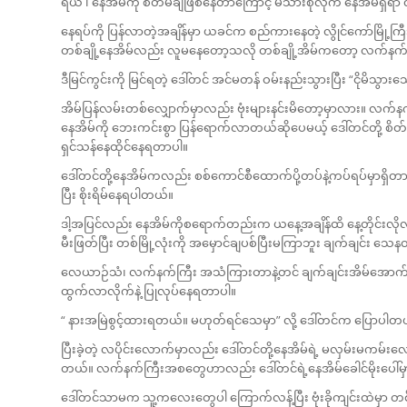
ရယ် ၊ နေအိမ်ကို စိတ်မချဖြစ်နေတာကြောင့် မိသားစုလိုက် နေအိမ်ရှိရာ လ
နေရပ်ကို ပြန်လာတဲ့အချိန်မှာ ယခင်က စည်ကားနေတဲ့ လွိုင်ကော်မြို့က
တစ်ချို့နေအိမ်လည်း လူမနေတော့သလို တစ်ချို့အိမ်ကတော့ လက်နက်ကြ
ဒီမြင်ကွင်းကို မြင်ရတဲ့ ‌ဒေါ်တင် အင်မတန် ဝမ်းနည်းသွားပြီး “ငိုမိသွ
အိမ်ပြန်လမ်းတစ်လျှောက်မှာလည်း ဗုံးများနင်းမိတော့မှာလား။ လက်နက်မ
နေအိမ်ကို ဘေးကင်းစွာ ပြန်ရောက်လာတယ်ဆိုပေမယ့် ဒေါ်တင်တို့ စိတ်
ရှင်သန်နေထိုင်နေရတာပါ။
ဒေါ်တင်တို့နေအိမ်ကလည်း စစ်ကောင်စီထောက်ပို့တပ်နဲ့ကပ်ရပ်မှာရှိ
ပြီး စိုးရိမ်နေရပါတယ်။
ဒါ့အပြင်လည်း နေအိမ်ကိုစရောက်တည်းက ယနေ့အချိန်ထိ နေ့တိုင်းလိုလို ညနေ
မီးဖြတ်ပြီး တစ်မြို့လုံးကို အမှောင်ချပစ်ပြီးမကြာဘူး ချက်ချင်
လေယာဉ်သံ၊ လက်နက်ကြီး အသံကြားတာနဲ့တင် ချက်ချင်းအိမ်အောက်မှာရှိတ
ထွက်လာလိုက်နဲ့ ပြုလုပ်နေရတာပါ။
“ နားအမြဲစွင့်ထားရတယ်။ မဟုတ်ရင်သေမှာ” လို့ ဒေါ်တင်က ပြောပါတ
ပြီးခဲ့တဲ့ လပိုင်းလောက်မှာလည်း ဒေါ်တင်တို့နေအိမ်ရဲ့ မလှမ်းမကမ်
တယ်။ လက်နက်ကြီးအစတွေဟာလည်း ဒေါ်တင်ရဲ့နေအိမ်ခေါင်မိုးပေါ်မှာ 
ဒေါ်တင်သာမက သူ့ကလေးတွေပါ ကြောက်လန့်ပြီး ဗုံးခိုကျင်းထဲမှာ တစ်