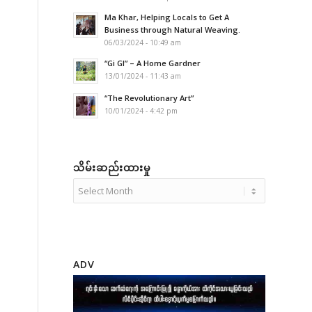
Ma Khar, Helping Locals to Get A
Business through Natural Weaving.
06/03/2024 - 10:49 am
“Gi GI” – A Home Gardner
13/01/2024 - 11:43 am
“The Revolutionary Art”
10/01/2024 - 4:42 pm
သိမ်းဆည်းထားမှု
ADV