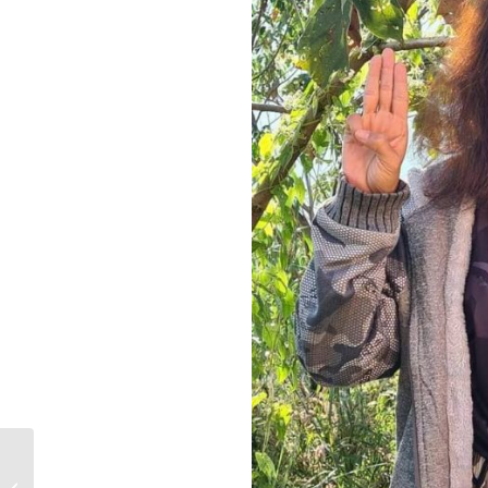
“ပထမဆုံးတိုက်ပွဲမှာ တူ