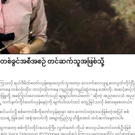
စ်ခွင်အစီအစဉ် တင်ဆက်သူအဖြစ်သို့
သလို ရယ်ဒီမိတ်တော်လှန်ရေးမဟုတ်ဘူးတော့၊ လောက်လေးခွနဲ့ ဓားလွတ်ကိုင်ပြီ
ကနေ တစ်လုံးထိုး၊ တလုံးထိုးကနေ ကျည်ဆွဲ၊ကျည်ဆွဲကနေ အော်တို၊ အဆင့်ဆင့်ကိ
ဖိုးဆိပ်ဖြူတို့ အကြောင်းလေးဖောက်သည် ချချင်ပါတယ်တော် ” ဆိုတဲ့ အညာလေသံ အည
 လက်နက်ကိုင်တော်လှန်နေပုံကို မျက်ဝါးထင်ထင် တွေ့မြင်သလို ခံစားရစေတယ်။
ယင်လို့ စစ်ကောင်စီကိုတော်လှန်ရာမှာ အား ကောင်းတဲ့ဒေသဖြစ်တဲ့အပြင် စစ်
ေသရဲ့ ဖြစ်အင် အစုံအလင်ကို အများပြည်သူသိရှိအောင် တင်ဆက်နေတာပါ။
နေသူကတော့ စစ်ကိုင်းတိုင်းဒေသကြီး လွှတ်တော် ကိုယ် စားလှယ်ဟောင်းတစ်ဦးဖြစ်
Public Voice Television (PVTV)ကနေ အပတ်စဉ် ကြာသပတေးနေ့တိုင်း တင်ဆက်န