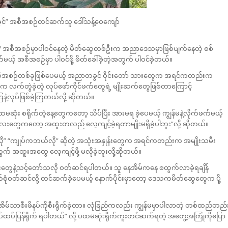
ွင်” အစီအစဉ်တင်ဆက်သူ ဒေါ်သန့်ဝေကျော်
TV အစီအစဉ်မှာပါဝင်နေတဲ့ မိတ်ဆွေတစ်ဦးက အညာဒေသမှာဖြစ်ပျက်နေတဲ့ စစ်
မယ့် အစီအစဉ်မှာ ပါဝင်ဖို့ ဖိတ်ခေါ်ခဲ့တဲ့အတွက် ပါဝင်ခဲ့တယ်။
အစဉ်တစ်ခုဖြစ်ပေမယ့် အညာတခွင် ဝိုင်းတော် သားတွေက အရင်ကတည်းက
လက်တွဲခဲ့တဲ့ လုပ်ဖော်ကိုင်ဖက်တွေရဲ့ မျိုးဆက်တွေဖြစ်တာကြောင့်
ြနဲ့လုပ်ဖြစ်ခဲ့ကြတယ်လို့ ဆိုတယ်။
း စရိုက်တဲ့နေ့တွေကတော့ သိပ်ပြီး အားမရ ခဲ့ပေမယ့် ကျွန်မနဲ့လိုက်ဖက်မယ့်
တွေကတော့ အထူးတလည် လေ့ကျင့်ခဲ့ရတာမျိုးမရှိခဲ့ပါဘူး”လို့ ဆိုတယ်။
” “ကျုပ်ကဘယ်လို” ဆိုတဲ့ အသုံးအနှုန်းတွေက အရင်ကတည်းက အမျိုးသမီး
က် အထူးအထွေ လေ့ကျင့်ဖို့ မလိုခဲ့ဘူးလို့ဆိုတယ်။
ွေနဲ့သင့်တော်သလို ဝတ်ဆင်ရပါတယ်။ သူ နေအိမ်ကနေ စထွက်လာခဲ့ရချိန်
တ်စုံဝတ်ဆင်လို့ တင်ဆက်ခဲ့ပေမယ့် နောက်ပိုင်းမှာတော့ ဒေသကမိတ်ဆွေတွေက ပို့
အိမ်သာစီးဖိနပ်ကိုစီးရိုက်ခဲ့တာ။ လုံခြည်ကလည်း ကျွန်မမှာပါလာတဲ့ တစ်ထည်တည်
်ထပ်ထပ်ပြန်ရိုက် ရပါတယ်” လို့ ပထမဆုံးရိုက်ကူးတင်ဆက်ရတဲ့ အတွေ့အကြုံကိုပြော