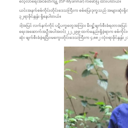
လေ့လာရေးအင်စတီကျု့ (ISP-Myanmar) ကဖော်ပြ ထားပါတယ်။
ယင်းအနက်စစ်ကိုင်းတိုင်းဒေသကြီးက စစ်ပြေးဒုက္ခသည် အများဆုံးရှိလာတဲ
၃၂ရာခိုင်နှုန်း ရှိနေပါတယ်။
ဒါ့အပြင် လက်နက်ကိုင် ပဋိပက္ခတွေအကြား မီးရှို့ဖျက်စီးခံရတာအပြင
ရေးအဆောက်အဦအပါအဝင်) ၂၂,၂၉၉ ထက်မနည်းရှိခဲ့ရာက စစ်ကိုင်းတိုင်းဒေ
ဆုံး ဖျက်စီးခံခဲ့ရပြီး၊မကွေးတိုင်းဒေသကြီးက ၄,၈၈၂ လုံး၊ရာခိုင်နှုန်း၂၁