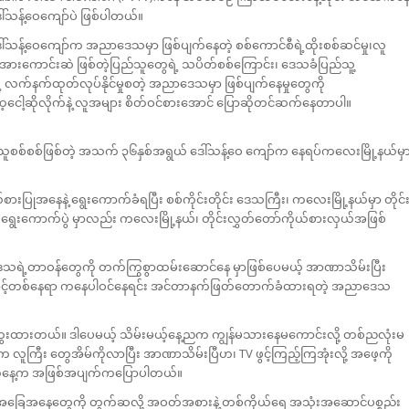
ါ်သန့်ဝေကျော်ပဲ ဖြစ်ပါတယ်။
ဒေါ်သန့်ဝေကျော်က အညာဒေသမှာ ဖြစ်ပျက်နေတဲ့ စစ်ကောင်စီရဲ့ထိုးစစ်ဆင်မှု၊လူ
ှု၊ အားကောင်းဆဲ ဖြစ်တဲ့ပြည်သူတွေရဲ့ သပိတ်စစ်ကြောင်း၊ ဒေသခံပြည်သူ့
ဲ့ လက်နက်ထုတ်လုပ်နိုင်မှုစတဲ့ အညာဒေသမှာ ဖြစ်ပျက်နေမှုတွေကို
ထေ့ငေါ့ဆိုလိုက်နဲ့ လူအများ စိတ်ဝင်စားအောင် ပြောဆိုတင်ဆက်နေတာပါ။
အညာသူစစ်စစ်ဖြစ်တဲ့ အသက် ၃၆နှစ်အရွယ် ဒေါ်သန့်ဝေ ကျော်က နေရပ်ကလေးမြို့နယ်မှ
ားပြုအနေနဲ့ ရွေးကောက်ခံရပြီး စစ်ကိုင်းတိုင်း ဒေသကြီး၊ ကလေးမြို့နယ်မှာ တိုင်
ေးကောက်ပွဲ မှာလည်း ကလေးမြို့နယ်၊ တိုင်းလွှတ်တော်ကိုယ်စားလှယ်အဖြစ်
ေသရဲ့တာဝန်တွေကို တက်ကြွစွာထမ်းဆောင်နေ မှာဖြစ်ပေမယ့် အာဏာသိမ်းပြီး
စ်ထောင့်တစ်နေရာ ကနေပါဝင်နေရင်း အင်တာနက်ဖြတ်တောက်ခံထားရတဲ့ အညာဒေသ
ွေးထားတယ်။ ဒါပေမယ့် သိမ်းမယ့်နေ့ညက ကျွန်မသားနေမကောင်းလို့ တစ်ညလုံးမ
လူကြီး တွေအိမ်ကိုလာပြီး အာဏာသိမ်းပြီဟ၊ TV ဖွင့်ကြည့်ကြအုံးလို့ အဖေ့ကို
းတဲ့နေ့က အဖြစ်အပျက်ကပြောပါတယ်။
က် အခြေအနေတွေကို တွက်ဆလို့ အဝတ်အစားနဲ့ တစ်ကိုယ်ရေ အသုံးအဆောင်ပစ္စည်း