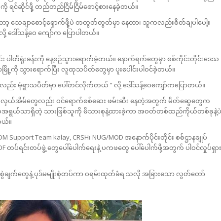
င်ဆိုင်ဖို့ တည်တည်ငြိမ်ငြိမ်စောင့်စားနေခဲ့တယ်။
ကိုတော့ သေချာစောင့်ရှောက်ဖို့ပဲ တတွတ်တွတ်မှာ နေတာ၊ သူကလည်းစိတ်ချပါပေါ့။
ို့ ဒေါ်သန့်ဝေ ကျော်က ပြောပါတယ်။
ပါတီရုံးခန်းကို နေ့စဉ်သွားရောက်ခဲ့တယ်။ နောက်ရက်တွေမှာ စစ်ကိုင်းတိုင်းဒေသ
မြို့ကို သွားရောက်ပြီး လူထုသပိတ်တွေမှာ ပူးပေါင်းပါဝင်ခဲ့တယ်။
့လည်း မုံရွာသပိတ်မှာ ပေါ်တင်လိုက်တယ် ” လို့ ဒေါ်သန့်ဝေကျော်ကပြောတယ်။
်စားလှယ်အိမ်တွေလည်း ဝင်ရောက်စစ်ဆေး ဖမ်းဆီး နေတဲ့အတွက် မိတ်ဆွေတွေက
ုံးလအရွယ်သာရှိတဲ့ သားဖြစ်သူကို မိသားစုနဲ့ထားခဲ့ကာ အဝတ်တစ်ထည်ကိုယ်တစ်ခုနဲ့ပ
့တယ်။
DM Support Team kalay, CRSH၊ NUG/MOD အနောက်ပိုင်းတိုင်း စစ်ဌာနချုပ်
တပ်ရင်းတပ်ဖွဲ့ တွေပေါ်ပေါက်ရေးနဲ့ ပကဖတွေ ပေါ်ပေါက်ဖို့အတွက် ပါဝင်လှုပ်ရှာ
့ စွဲချက်တွေနဲ့ ပုဒ်မမျိုးစုံတပ်ကာ ဝရမ်းထုတ်ခံရ သလို အခြားသော လွတ်တော်