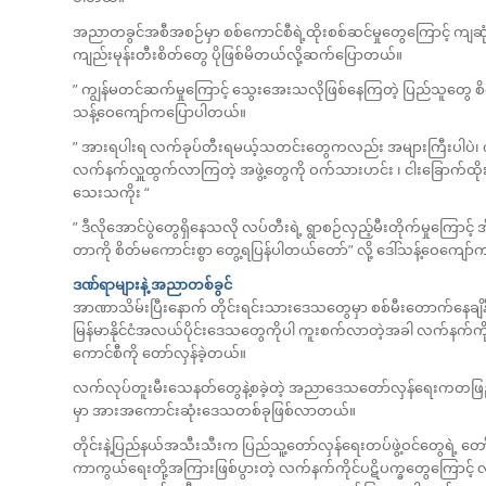
အညာတခွင်အစီအစဉ်မှာ စစ်ကောင်စီရဲ့ထိုးစစ်ဆင်မှုတွေကြောင့် ကျဆုံ
ကျည်းမုန်းတီးစိတ်တွေ ပိုဖြစ်မိတယ်လို့ဆက်ပြောတယ်။
” ကျွန်မတင်ဆက်မှုကြောင့် သွေးအေးသလိုဖြစ်နေကြတဲ့ ပြည်သူတွေ စိ
သန့်ဝေကျော်ကပြောပါတယ်။
” အားရပါးရ လက်ခုပ်တီးရမယ့်သတင်းတွေကလည်း အများကြီးပါပဲ၊ ကန္ဒီ
လက်နက်လှူထွက်လာကြတဲ့ အဖွဲ့တွေကို ဝက်သားဟင်း ၊ ငါးခြောက်ထိုး
သေးသကိုး “
” ဒီလိုအောင်ပွဲတွေရှိနေသလို လပ်တီးရဲ့ ရွာစဉ်လှည့်မီးတိုက်မှုကြေ
တာကို စိတ်မကောင်းစွာ တွေ့ရပြန်ပါတယ်တော်”‌ လို့ ဒေါ်သန့်ဝေကျ
ဒဏ်ရာများနဲ့ အညာတစ်ခွင်
အာဏာသိမ်းပြီးနောက် တိုင်းရင်းသားဒေသတွေမှာ စစ်မီးတောက်နေခ
မြန်မာနိုင်ငံအလယ်ပိုင်းဒေသတွေကိုပါ ကူးစက်လာတဲ့အခါ လက်နက်ကို
ကောင်စီကို တော်လှန်ခဲ့တယ်။
လက်လုပ်တူးမီးသေနတ်တွေနဲ့စခဲ့တဲ့ အညာဒေသတော်လှန်ရေးကတဖြည်းဖ
မှာ အားအကောင်းဆုံးဒေသတစ်ခုဖြစ်လာတယ်။
တိုင်းနဲ့ပြည်နယ်အသီးသီးက ပြည်သူ့တော်လှန်ရေးတပ်ဖွဲ့ဝင်တွေရဲ့ တေ
ကာကွယ်ရေးတို့အကြားဖြစ်ပွားတဲ့ လက်နက်ကိုင်ပဋိပက္ခတွေကြောင့် လူ