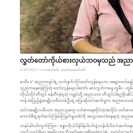
လွှတ်တော်ကိုယ်စားလှယ်ဘဝမှသည် အညာတ
/
31/07/2022
in
ဆောင်းပါး
,
သတင်းဆောင်းပါး
ဒေဝီ။ ။” အညာတခွင်ရဲ့ လက်နက်ကိုင်တော်လှန်ရေးဟာ အများထင်နေကြ
သုညကနေစခဲ့ကြတဲ့ တော်လှန်ရေးပါတော်၊ ဓားလွတ်ကနေ တူမီး ၊ တူမီး
ကိုယ်တိုင်တီထွင် ဖန်တီးခဲ့ရတဲ့ ကျုပ်တို့ အညာသား တီထွင်ပါရဂူ
ဟန် အပြည့်နဲ့အမျိုးသမီးတစ်ဦးရဲ့ ပြောဆိုတင်ဆက်မှုက အညာဒေသရဲ့
ယင်းအမျိုးသမီးဟာ အညာသူတွေ ဝတ်စားနေထိုင်တဲ့အတိုင်း ဝတ်စားဆင်
ကောင်စီရဲ့ရက်စက်ကြမ်းကြုတ်မှုဒဏ်ကို အလူးအလဲခံနေရတဲ့ အညာဒ
သနပ်ခါးပါးကွက်ကြား ၊ ခန္ဓာကိုယ်ပိန်ပိန်ပါးပါးနဲ့ ဟန်ပါပါတင်ဆက်
သလို လက်ရှိမှာ အမျိုးသားညီညွတ်ရေးအစိုးရ(NUG)ရဲ့ သတင်းဌာန 