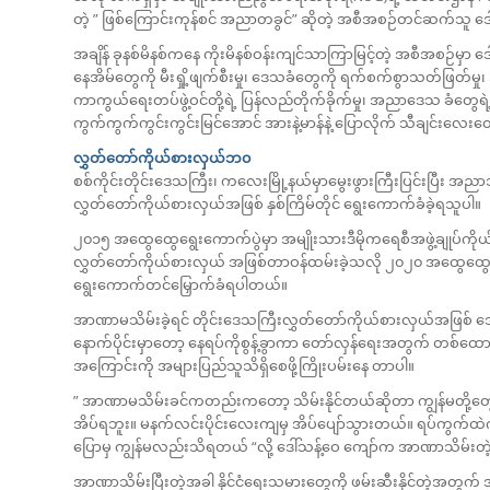
တဲ့ ” ဖြစ်ကြောင်းကုန်စင် အညာတခွင်” ဆိုတဲ့ အစီအစဉ်တင်ဆက်သူ ဒေ
အချိန် ခုနစ်မိနစ်ကနေ ကိုးမိနစ်ဝန်းကျင်သာကြာမြင့်တဲ့ အစီအစဉ်မှာ 
နေအိမ်တွေကို မီးရှို့ဖျက်စီးမှု၊ ဒေသခံတွေကို ရက်စက်စွာသတ်ဖြတ်မ
ကာကွယ်ရေးတပ်ဖွဲ့ဝင်တို့ရဲ့ ပြန်လည်တိုက်ခိုက်မှု၊ အညာဒေသ ခံတွေရ
ကွက်ကွက်ကွင်းကွင်းမြင်အောင် အားနဲ့မာန်နဲ့ ပြောလိုက် သီချင်းလေး
လွှတ်တော်ကိုယ်စားလှယ်ဘ၀
စစ်ကိုင်းတိုင်းဒေသကြီး၊ ကလေးမြို့နယ်မှာမွေးဖွားကြီးပြင်းပြီး 
လွှတ်တော်ကိုယ်စားလှယ်အဖြစ် နှစ်ကြိမ်တိုင် ရွေးကောက်ခံခဲ့ရသူပါ။
၂၀၁၅ အထွေထွေရွေးကောက်ပွဲမှာ အမျိုးသားဒီမိုကရေစီအဖွဲ့ချုပ်ကိုယ်စ
လွှတ်တော်ကိုယ်စားလှယ် အဖြစ်တာဝန်ထမ်းခဲ့သလို ၂၀၂၀ အထွေထွေရွ
ရွေးကောက်တင်မြှောက်ခံရပါတယ်။
အာဏာမသိမ်းခဲ့ရင် တိုင်းဒေသကြီးလွှတ်တော်ကိုယ်စားလှယ်အဖြစ် ဒ
နောက်ပိုင်းမှာတော့ နေရပ်ကိုစွန့်ခွာကာ တော်လှန်ရေးအတွက် တ
အကြောင်းကို အများပြည်သူသိရှိစေဖို့ကြိုးပမ်းနေ တာပါ။
” အာဏာမသိမ်းခင်ကတည်းကတော့ သိမ်းနိုင်တယ်ဆိုတာ ကျွန်မတို့တ
အိပ်ရဘူး။ မနက်လင်းပိုင်းလေးကျမှ အိပ်ပျော်သွားတယ်။ ရပ်ကွက်ထဲက 
ပြောမှ ကျွန်မလည်းသိရတယ် “လို့ ဒေါ်သန့်ဝေ ကျော်က အာဏာသိမ်
အာဏာသိမ်းပြီးတဲ့အခါ နိုင်ငံရေးသမားတွေကို ဖမ်းဆီးနိုင်တဲ့အတွ