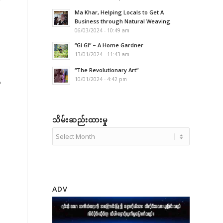
Ma Khar, Helping Locals to Get A
Business through Natural Weaving.
06/03/2024 - 10:49 am
“Gi GI” – A Home Gardner
13/01/2024 - 11:43 am
“The Revolutionary Art”
10/01/2024 - 4:42 pm
ာ
း
သိမ်းဆည်းထားမှု
ADV