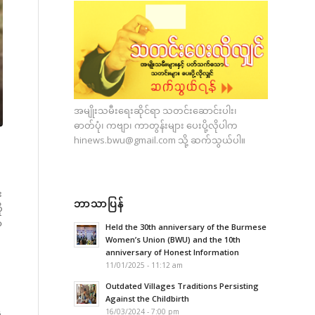
အမျိုးသမီးရေးဆိုင်ရာ သတင်းဆောင်းပါး၊
ဓာတ်ပုံ၊ ကဗျာ၊ ကာတွန်းများ ပေးပို့လိုပါက
hinews.bwu@gmail.com
သို့ ဆက်သွယ်ပါ။
း
ဘာသာပြန်
ု
ာ
Held the 30th anniversary of the Burmese
Women’s Union (BWU) and the 10th
anniversary of Honest Information
11/01/2025 - 11:12 am
Outdated Villages Traditions Persisting
Against the Childbirth
ေ
16/03/2024 - 7:00 pm