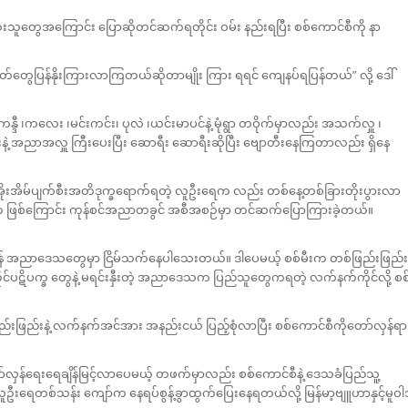
းသူတွေအကြောင်း ပြောဆိုတင်ဆက်ရတိုင်း ဝမ်း နည်းရပြီး စစ်ကောင်စီကို နာ
တ်တွေပြန်နိုးကြားလာကြတယ်ဆိုတာမျိုး ကြား ရရင် ကျေနပ်ရပြန်တယ်” လို့ ဒေါ်
 ၊ကလေး ၊မင်းကင်း၊ ပုလဲ ၊ယင်းမာပင်နဲ့ မုံရွာ တဝိုက်မှာလည်း အသက်လှူ ၊
နဲ့ အညာအလှူ ကြီးပေးပြီး ဆောရီး ဆောရီးဆိုပြီး ဗျောတီးနေကြတာလည်း ရှိနေ
ာင့် အိုးအိမ်ပျက်စီးအတိဒုက္ခရောက်ရတဲ့ လူဦးရေက လည်း တစ်နေ့တစ်ခြားတိုးပွားလာ
ော်က ဖြစ်ကြောင်း ကုန်စင်အညာတခွင် အစီအစဉ်မှာ တင်ဆက်ပြောကြားခဲ့တယ်။
ျိန် အညာဒေသတွေမှာ ငြိမ်သက်နေပါသေးတယ်။ ဒါပေမယ့် စစ်မီးက တစ်ဖြည်းဖြည်း
င်ပဋိပက္ခ တွေနဲ့ မရင်းနှီးတဲ့ အညာဒေသက ပြည်သူတွေကရတဲ့ လက်နက်ကိုင်လို့ စစ
ြည်းနဲ့ လက်နက်အင်အား အနည်းငယ် ပြည့်စုံလာပြီး စစ်ကောင်စီကိုတော်လှန်ရာ
ာ်လှန်ရေးရေချိန်မြင့်လာပေမယ့် တဖက်မှာလည်း စစ်ကောင်စီနဲ့ ဒေသခံပြည်သူ့
ဦးရေတစ်သန်း ကျော်က နေရပ်စွန့်ခွာထွက်ပြေးနေရတယ်လို့ မြန်မာ့ဗျူဟာနှင့်မူဝါ