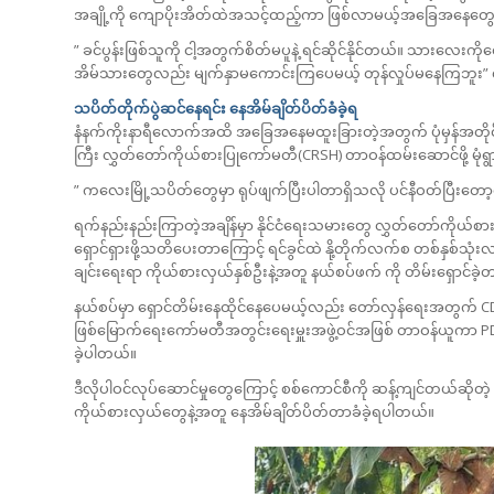
အချို့ကို ကျောပိုးအိတ်ထဲအသင့်ထည့်ကာ ဖြစ်လာမယ့်အခြေအနေတွေကို ရ
” ခင်ပွန်းဖြစ်သူကို ငါ့အတွက်စိတ်မပူနဲ့ ရင်ဆိုင်နိုင်တယ်။ သားလေး
အိမ်သားတွေလည်း မျက်နှာမကောင်းကြပေမယ့် တုန်လှုပ်မနေကြဘူး” လ
သပိတ်တိုက်ပွဲဆင်နေရင်း နေအိမ်ချိတ်ပိတ်ခံခဲ့ရ
နံနက်ကိုးနာရီလောက်အထိ အခြေအနေမထူးခြားတဲ့အတွက် ပုံမှန်အတိုင်း 
ကြီး လွှတ်တော်ကိုယ်စားပြုကော်မတီ(CRSH) တာဝန်ထမ်းဆောင်ဖို့ မုံရွာ
” ကလေးမြို့သပိတ်တွေမှာ ရုပ်ဖျက်ပြီးပါတာရှိသလို ပင်နီဝတ်ပြီးတော
ရက်နည်းနည်းကြာတဲ့အချိန်မှာ နိုင်ငံရေးသမားတွေ လွှတ်တော်ကိုယ
ရှောင်ရှားဖို့‌သတိပေးတာကြောင့် ရင်ခွင်ထဲ နို့တိုက်လက်စ တစ်နှစ်သ
ချင်းရေးရာ ကိုယ်စားလှယ်နှစ်ဦးနဲ့အတူ နယ်စပ်ဖက် ကို တိမ်းရှောင်ခဲ
နယ်စပ်မှာ ရှောင်တိမ်းနေထိုင်နေပေမယ့်လည်း တော်လှန်ရေးအတွက် C
ဖြစ်မြောက်ရေးကော်မတီအတွင်းရေးမှူးအဖွဲ့ဝင်အဖြစ် တာဝန်ယူကာ PDF 
ခဲ့ပါတယ်။
ဒီလိုပါဝင်လုပ်ဆောင်မှုတွေကြောင့် စစ်ကောင်စီကို ဆန့်ကျင်တယ်ဆိုတဲ
ကိုယ်စားလှယ်တွေနဲ့အတူ နေအိမ်ချိတ်ပိတ်တာခံခဲ့ရပါတယ်။