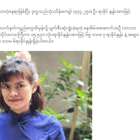
့နေရာဖြစ်ပြီး ဒုက္ခသည်သုံးသိန်းကျော် (၃၄၄,၂၅၀) ဦး ရာခိုင် နှုန်းအားဖြင့်
် လက်နက်ကျည်တွေထိမှန်လို့ ပျက်စီးဆုံးရှုံးခဲ့ရတဲ့ နေအိမ်အဆောက်အဦ (ဘာသာ
သကြီးက ၁၅,၅၃၀ လုံး၊ရာခိုင်နှုန်းအားဖြင့် ၆၉ ဒသမ ၇ ရာခိုင်နှုန်း နဲ့ အများ
 ဒသမ ၆ရာခိုင်နှုန်းရှိခဲ့ပါတယ်။