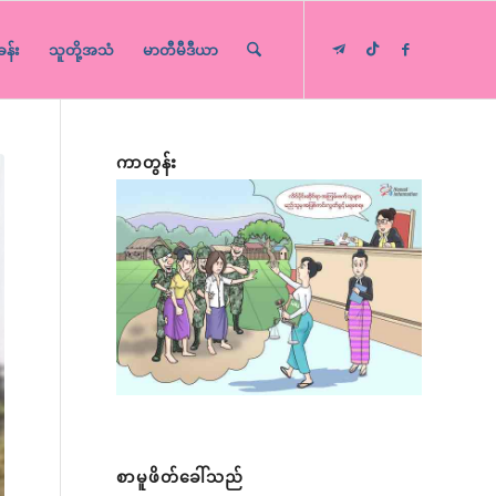
ခန်း
သူတို့အသံ
မာတီမီဒီယာ
ကာတွန်း
စာမူဖိတ်ခေါ်သည်