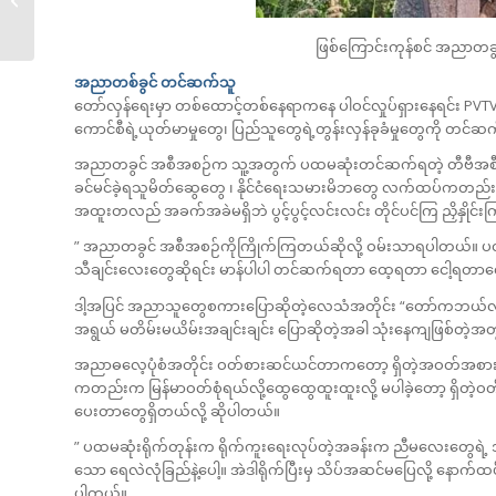
မီ�...
ဖြစ်ကြောင်းကုန်စင် အညာတခ
အညာတစ်ခွင် တင်ဆက်သူ
တော်လှန်ရေးမှာ တစ်ထောင့်တစ်နေရာကနေ ပါဝင်လှုပ်ရှားနေရင်း PV
ကောင်စီရဲ့ယုတ်မာမှုတွေ၊ ပြည်သူတွေရဲ့တွန်းလှန်ခုခံမှုတွေကို တင်ဆက်
အညာတခွင် အစီအစဉ်က သူ့အတွက် ပထမဆုံးတင်ဆက်ရတဲ့ တီဗီအစီ
ခင်မင်ခဲ့ရသူမိတ်ဆွေတွေ ၊ နိုင်ငံရေးသမားမိဘတွေ လက်ထပ်ကတည်းက 
အထူးတလည် အခက်အခဲမရှိဘဲ ပွင့်ပွင့်လင်းလင်း တိုင်ပင်ကြ ညှိနှိုင်းက
” အညာတခွင် အစီအစဉ်ကိုကြိုက်ကြတယ်ဆိုလို့ ဝမ်းသာရပါတယ်။ ပထမဆုံ
သီချင်းလေးတွေဆိုရင်း မာန်ပါပါ တင်ဆက်ရတာ ထေ့ရတာ ငေါ့ရတာလေး
ဒါ့အပြင် အညာသူတွေစကားပြောဆိုတဲ့လေသံအတိုင်း “တော်ကဘယ်လို
အရွယ် မတိမ်းမယိမ်းအချင်းချင်း ပြောဆိုတဲ့အခါ သုံးနေကျဖြစ်တဲ့အတွ
အညာဓလေ့ပုံစံအတိုင်း ဝတ်စားဆင်ယင်တာက‌တော့ ရှိတဲ့အဝတ်အစားတ
ကတည်းက မြန်မာဝတ်စုံရယ်လို့ထွေထွေထူးထူးလို့ မပါခဲ့တော့ ရှိတဲ့ဝ
ပေးတာတွေရှိတယ်လို့ ဆိုပါတယ်။
” ပထမဆုံးရိုက်တုန်းက ရိုက်ကူးရေးလုပ်တဲ့အခန်းက ညီမလေးတွေရဲ့ 
သော ရေလဲလုံခြည်နဲ့ပေါ့။ အဲဒါရိုက်ပြီးမှ သိပ်အဆင်မပြေလို့ နောက
ပါတယ်။