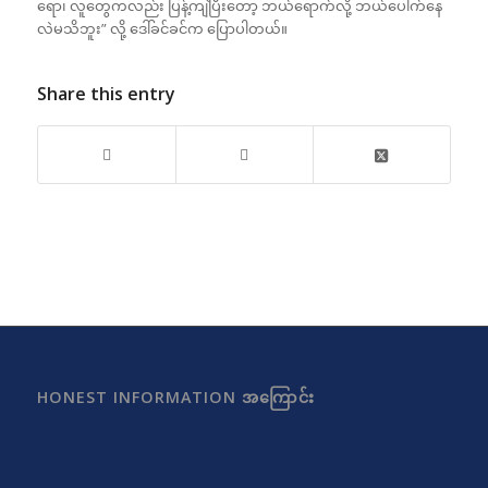
ရော၊ လူတွေကလည်း ပြန့်ကျဲပြီးတော့ ဘယ်ရောက်လို့ ဘယ်ပေါက်နေ
လဲမသိဘူး” လို့ ဒေါ်ခင်ခင်က‌ ပြောပါတယ်။
Share this entry
HONEST INFORMATION အကြောင်း