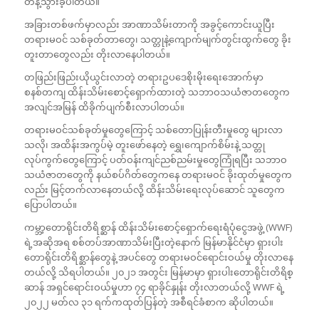
တန့်သွားခဲ့ပါတယ်။
အခြားတစ်ဖက်မှာလည်း အာဏာသိမ်းတာကို အခွင့်ကောင်းယူပြီး
တရားမဝင် သစ်ခုတ်တာတွေ၊ သတ္တုနဲ့ကျောက်မျက်တွင်းထွက်တွေ ခိုး
တူးတာတွေလည်း တိုးလာနေပါတယ်။
တဖြည်းဖြည်းယိုယွင်းလာတဲ့ တရားဥပဒေစိုးမိုးရေးအောက်မှာ
စနစ်တကျ ထိန်းသိမ်းစောင့်ရှောက်ထားတဲ့ သဘာဝသယံဇာတတွေက
အလျင်အမြန် ထိခိုက်ပျက်စီးလာပါတယ်။
တရားမဝင်သစ်ခုတ်မှုတွေကြောင့် သစ်တောပြုန်းတီးမှုတွေ များလာ
သလို၊ အထိန်းအကွပ်မဲ့ တူးဖော်နေတဲ့ ရွှေ၊ကျောက်စိမ်းနဲ့ သတ္တု
လုပ်ကွက်တွေကြောင့် ပတ်ဝန်းကျင်ညစ်ညမ်းမှုတွေကြုံရပြီး သဘာဝ
သယံဇာတတွေကို နယ်စပ်ဂိတ်တွေကနေ တရားမဝင် ခိုးထုတ်မှုတွေက
လည်း မြင့်တက်လာနေတယ်လို့ ထိန်းသိမ်းရေးလုပ်ဆောင် သူတွေက
ပြောပါတယ်။
ကမ္ဘာ့တောရိုင်းတိရိစ္ဆာန် ထိန်းသိမ်းစောင့်ရှောက်ရေးရံပုံငွေအဖွဲ့ (WWF)
ရဲ့အဆိုအရ စစ်တပ်အာဏာသိမ်းပြီးတဲ့နောက် မြန်မာနိုင်ငံမှာ ရှားပါး
တောရိုင်းတိရိစ္ဆာန်တွေနဲ့ အပင်တွေ တရားမဝင်ရောင်းဝယ်မှု တိုးလာနေ
တယ်လို့ သိရပါတယ်။ ၂၀၂၁ အတွင်း မြန်မာမှာ ရှားပါးတောရိုင်းတိရိစ္
ဆာန် အရှင်ရောင်းဝယ်မှုဟာ ၇၄ ရာခိုင်နှုန်း တိုးလာတယ်လို့ WWF ရဲ့
၂၀၂၂ မတ်လ ၃၁ ရက်ကထုတ်ပြန်တဲ့ အစီရင်ခံစာက ဆိုပါတယ်။