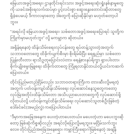
မြေယာအခွင့်အရေး၊ ဌာနတိုင်းရင်းသား အခွင့်အရေးဆုံးရှုံးနစ်နာမှုတွေ
ကို ယခင်အစိုးရလက်ထပ်မှာ ပွင့်လင်းစွာ ဆွေး‌နွေးတောင်းဆိုတာတွေ
ရှိခဲ့ပေမယ့် ဒီကာလမှာတော့ ဒါတွေကို ပြောဆိုနိုင်မှာ မဟုတ်တော့ပါ
ဘူး။
“အရင်လို မြေယာအခွင့်အရေး၊ သစ်တောအခွင့်အရေးပြောရင် သူတို့က
ကြိုက်မှာမဟုတ်ဘူး” လို့ မကမ္ဘာက ဆိုတယ်။
အရှိန်ရနေတဲ့ ထိန်းသိမ်း‌ရေးလုပ်ငန်းတွေ ရပ်တန့်သွားတဲ့အတွက်
သဘာဝတောတွေ ထိခိုက်ပျက်စီးမှာ စိုးရိမ်မိပြီး ရေရှည်မှာ သစ်တော
ပြုန်းတီးတာ၊ ရာသီဥတုပြောင်းလဲတာ၊ ရေနဲ့စားနပ်ရိက္ခာ ရှားပါးတာ၊
စိုက်ပျိုးမွေးမြူရေး ထိခိုက်တာတွေ ကြုံရလာနိုင်တယ်လို့ယင်းကဆက်
ပြောတယ်။
တိုင်းပြည်မတည်ငြိမ်လည်း သဘာဝတရားကြီးက တားဆီးလို့မရတဲ့
အတွက် ပတ်ဝန်းကျင်ထိန်းသိမ်းရေး လုပ်‌ဆောင်နေသူတွေကတော့
လုပ်မြဲအတိုင်းထိန်းသိမ်းတာ အသိပညာပေးတာတွေကို လုပ်ဆောင်ဖို့
လိုတယ်လို့ ပတ်ဝန်းကျင်ထိန်းသိမ်းရေး လုပ်ဆောင်သူတစ်ဦးဖြစ်တဲ့
ဒေါ်ခင်ခင်(အမည်လွှဲ) ကပြောပါတယ်။
“ဒီမှာကအခြေအနေက ပေးတဲ့ဟာပေးတယ်။ မပေးတဲ့ဟာ မပေးဘူးဆို
တော့ မြစ်ဆုံကိစ္စဆိုလည်း အရင်လိုပြောလို့မရဘူး။ မငြိမ်သက်ဘူး
လေ။ တိုင်းပြည်အခြေအနေရော၊ ကမ္ဘာကြီးရောဂါဖြစ်နေတဲ့ အချိန်