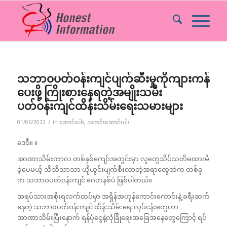
သဘာဝပတ်ဝန်းကျင်ပျက်ဆီးမှုကိုကျားကန်
ပေးဖို့ ကြိုးစားနေရတဲ့အမျိုးသမီး
ပတ်ဝန်းကျင်ထိန်းသိမ်းရေးသမားများ
/
01/06/2022
in
ဆောင်းပါး
,
သတင်းဆောင်းပါး
ဒေဝီ။ ။
အာဏာသိမ်းကာလ တစ်နှစ်ကျော်အတွင်းမှာ လူတွေသိပ်သတိမထားမိ
ခဲ့ပေမယ့် သိသိသာသာ ယိုယွင်းပျက်စီးလာတဲ့အရာတွေထဲက တစ်ခု
က သဘာဝ‌ပတ်ဝန်းကျင် ဂေဟနစ်ပဲ ဖြစ်ပါတယ်။
အရပ်သားအစိုးရလက်ထပ်မှာ အရှိန်အဟုန်ကောင်းကောင်းနဲ့ ခရီးဆက်
နေတဲ့ သဘာဝ‌ပတ်ဝန်းကျင် ထိန်းသိမ်းရေးလုပ်ငန်းတွေဟာ
အာဏာသိမ်းပြီးနောက် ရန်ပုံငွေနဲ့လုံခြုံရေးအခြေအနေတွေကြောင့် ရပ်