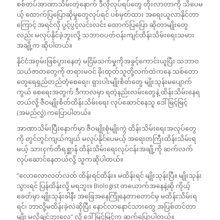
စစ်တပ်အာဏာသိမ်းတဲ့နောက် ဒီလိုလုပ်ရပ်တွေ တိုးလာတာကို သိပေမ
ယ့် ထောက်ပြပြောဆိုမှုတွေလုပ်ရင် ပစ်မှတ်ထား အရေးယူလာနိုင်တာ
ကြောင့် အရင်လို ပွင့်ပွင့်လင်းလင်း ထောက်ပြပြော ဆိုတာမျိုးတွေ
လည်း မလုပ်နိုင်ခဲ့ဘူးလို့ သဘာဝပတ်ဝန်းကျင်ထိန်းသိမ်းရေးသမား
အချို့က ဆိုပါတယ်။
နိုင်ငံအဝှမ်းဖြစ်ပွားနေတဲ့ မငြိမ်သက်မှုကိုအခွင့်ကောင်းယူပြီး သဘာဝ
သယံဇာတတွေကို တရားမဝင် ခိုးထုတ်သူတို့လက်ထဲကနေ သစ်တော
တွေရေရှည်တည်တံ့စေရေး၊ ရှားပါးမျိုးစိတ်တွေ မျိုးသုန်းမပျောက်
ကွယ် စေရေးအတွက် ဒီကာလမှာ ရတဲ့နည်းလမ်းတွေနဲ့ ထိန်းသိမ်းနေရ
တယ်လို့ ဇီဝမျိုးစိတ်ထိန်းသိမ်းရေး လုပ်ဆောင်နေသူ ဒေါ်မြင့်မြင့်
(အမည်လွှဲ) ကပြောပါတယ်။
အာဏာသိမ်းပြီးနောက်မှာ ဇီဝမျိုးစုံမျိုးကွဲ ထိန်းသိမ်းရေးအလုပ်တွေ
ကို တွင်တွင်ကျယ်ကျယ် မလုပ်နိုင်ပေမယ့် အရေးတကြီးထိန်းသိမ်းရ
မယ့် သားငှက်တိရစ္ဆာန် ထိန်းသိမ်းရေးလုပ်ငန်းအချို့ကို ဆက်လက်
လုပ်ဆောင်နေတယ်လို့ သူကဆိုပါတယ်။
“လောလောလတ်လတ် ထိန်းရင်ထိန်း။ မထိန်းရင် မျိုးသုန်းပြီ။ မျိုးသုန်း
သွားရင် ပြန်ထိန်းလို့ မရဘူး။ Biologist တယောက်အနေနဲ့ဆို ကိုယ့်
ခေတ်မှာ မျိုးသုန်းခါနီး အခြေအနေကြုံနေတာတောင်မှ မထိန်းသိမ်းရ
ရင်၊ ဘာလို့မထိန်းခဲ့လဲဆိုပြီး နောင်လာနောင်သားတွေ အပြစ်တင်တာ
မျိုး မလိုချင်ဘူးလေ” လို့ ဒေါ်မြင့်မြင့်က ဆက်ပြောပါတယ်။