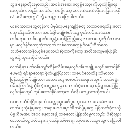
ဘူး၊ နေရာတိုင်းမှာလည်း အစစ်အဆေးတွေရှိတော့၊ ကိုယ့်လုံခြုံရေး
အတွက်ကလည်း အာမခံချက်မရှိတော့ တောထဲဘယ်လိုအခြေအနေရှိ
လဲ မသိတော့ဘူး” လို့ မကမ္ဘာက ပြောပါတယ်။
ယခင်ကာလတွေတုန်းက ပုံမှန်လုပ်နေကျဖြစ်တဲ့ သဘာဝရေထိန်းတော
တွေ ထိန်းသိမ်းတာ၊ အပင်နဲ့ဇီဝမျိုးစိတ်တွေ မှတ်တမ်းတင်တာ၊
ကင်မရာထောင်ချောက်တွေနဲ့ စောင့်ကြည့်လေ့လာတာတွေကို ဒီကာလ
မှာ မလုပ်နိုင်တော့တဲ့အတွက် သစ်တောတွေနဲ့ ဇီဝမျိုးစိတ်တွေ
ဘယ်လောက်ခိုးယူခံနေရတယ်ဆိုတာကိုတော့ အတိအကျမပြောနိုင်
ဘူးလို့ သူကဆိုပါတယ်။
လက်ရှိမှာ ပတ်ဝန်းကျင်ထိန်းသိမ်းရေးလုပ်ငန်းအချို့ မလုပ်ဆောင်နိုင်
ပေမယ့် ရပ်ရွာတွေမှာ စိုက်ပျိုးပြီးသား သစ်ပင်တွေထိန်းသိမ်းတာ
ပြန်လည်စိုက်ပျိုးတာ၊ ဒေသခံတွေ စားဝတ်နေရေးအတွက် သက်မွေး
ဝမ်းကြောင်းနဲ့ဆိုင်တဲ့ကဏ္ဍတွေမှာ ထောက်ပံ့တာစတဲ့ ရပ်ရွာအခြေပြု
လုပ်ငန်းတွေပဲ လုပ်ဆောင်နိုင်တော့တယ်လို့ မကမ္ဘာကဆိုတယ်။
အာဏာသိမ်းပြီးနောက် သတ္တုတူးဖော်မှုတွေ၊ သဘာဝသယံဇာတ
ထုတ်ယူသုံးစွဲမှုတွေ၊ တရားမဝင် မှောင်ခိုတင်ပို့မှုတွေ မြင့်တက်ခဲ့သလို
ပဲခူးရိုးမအပါအဝင် နေရာအနှံ့ သစ်တောပြုန်းတီးမှုကလည်း ပိုဆိုးရွား
လာတယ်လို့ ပတ်ဝန်းကျင်ထိန်းသိမ်းရေး လုပ်ဆောင်သူတွေကပြောပါ
တယ်။