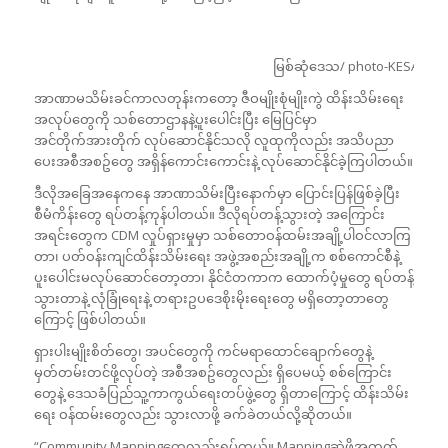
မြစ်ဆုံဒေသ/ photo-KESAN
အာဏာမသိမ်းခင်ကာလတုန်းကတော့ ဇီဝမျိုးစုံမျိုးကွဲ ထိန်းသိမ်းရေး
အလုပ်တွေကို သစ်တောဌာနနဲ့ပူးပေါင်းပြီး မြေပြင်မှာ
အင်တိုက်အားတိုက် လုပ်ဆောင်နိုင်သလို လူထုကိုလည်း အသိပညာ
ပေးအစီအစဥ်တွေ အရှိန်ကောင်းကောင်းနဲ့ လုပ်ဆောင်နိုင်ခဲ့ကြပါတယ်။
ဒီလိုအခြေအနေကနေ အာဏာသိမ်းပြီးနောက်မှာ ပြောင်းပြန်ဖြစ်ခဲ့ပြီး
စီမံကိန်းတွေ ရပ်တန့်ကုန်ပါတယ်။ ဒီလိုရပ်တန့်သွားတဲ့ အကြောင်း
အရင်းတွေက CDM လှုပ်ရှားမှုမှာ သစ်တောဝန်ထမ်းအချို့ပါဝင်လာကြ
တာ၊ ပတ်ဝန်းကျင်ထိန်းသိမ်းရေး အဖွဲ့အစည်းအချို့က စစ်ကောင်စီနဲ့
ပူးပေါင်းမလုပ်ဆောင်တော့တာ၊ နိုင်ငံတကာက ထောက်ပံ့မှုတွေ ရပ်တန့်
သွားတာနဲ့ လုံခြုံရေးနဲ့ တရားဥပဒေစိုးမိုးရေးတွေ မရှိတော့တာတွေ
ကြောင့် ဖြစ်ပါတယ်။
ရှားပါးမျိုးစိတ်တွေ၊ အပင်တွေကို ကင်မရာထောင်ချောက်တွေနဲ့
မှတ်တမ်းတင်ဖို့လုပ်တဲ့ အစီအစဥ်တွေလည်း ရှိပေမယ့် စစ်ကြောင်း
တွေနဲ့ ဒေသခံပြည်သူ့ကာကွယ်ရေးတပ်ဖွဲ့တွေ ရှိတာကြောင့် ထိန်းသိမ်း
ရေး ဝန်ထမ်းတွေလည်း သွားလာဖို့ ခက်ခဲတယ်လို့ဆိုတယ်။
“Community Mappingတွေလည်းရပ်တယ်။ Mappingဆွဲဖို့အတွက်