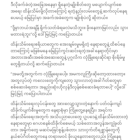
ဒီလိုခက်ခဲတဲ့အခြေအနေမှာ ရှိနေတဲ့မျိုးစိတ်တွေ မပျောက်ပျက်စေ
အရေး ထိန်းသိမ်းဖို့လိုတာကြောင့် ရတဲ့နည်းလမ်းတွေနဲ့ ဆက်လုပ်နေရ
ပေမယ့် မြေပြင်မှာ အခက်အခဲတွေက မျိုးစုံပဲလို့ ဆိုတယ်။
“ဒို့မှာဘယ်အချိန် ရိုက်သတ်ခံရမလဲမသိဘူး။ ခိုးနေတာမြင်လည်း သွား
မတားရဲဘူး”လို့ ဒေါ်မြင့်မြင့် ကပြောတယ်။
ထိန်းသိမ်းရေးဧရိယာတွေက အေးချမ်းမှုမရှိတဲ့ နေရာတွေနဲ့ ထိစပ်နေ
တာကြောင့် မဖြစ်မနေ မြေပြင်ကွင်းဆင်းရတဲ့အခါ နေရာတိုင်းမှာ
အတားအဆီးအစစ်အဆေးတွေနဲ့ ပုဂ္ဂလိက လုံခြုံရေးဆိုင်ရာ စိုးရိမ်မှု
တွေရှိတယ်လို့ ဆက်ပြောတယ်။
“အမတို့အတွက်က လုံခြုံရေးပေါ့။ အမကလူကြီးဆိုတော့ထားတော့။
အတူလုပ်တဲ့ ကလေးတွေကိုကျတော့ သွားလာတဲ့အခါ ဂိတ်တွေမှာ
စစ်ဆေးခံရတာ၊ အနည်းဆုံးဟိုလှန်ဒီလှန်စစ်ဆေးခံရတာပေါ့” လို့ဒေါ်
မြင့်မြင့် ကပြောပါတယ်။
ထိန်းသိမ်းရေးလုပ်ငန်းတွေ အားလျော့သွားတဲ့နောက် ပတ်ဝန်းကျင်
ထိခိုက်ပျက်စီးမှုတွေက နေရာစုံမှာ ကြုံတွေ့နေရပြီး၊ အရင်က
ထိန်းသိမ်းရေးအတွက် အသိပညာပေးတွေ ၊ဥပဒေနဲ့ ထိန်းသိမ်းထားတဲ့
နေရာတွေမှာ ဂေဟစနစ်ထိခိုက်စေမယ့် သစ်တောအလွန်အကျွံခုတ်
တာ၊ အမှိုက်တွေ မဆင်မခြင်စွန့်ပစ်တာ၊ သားငှက်တိရစ္ဆာန်တွေကို
နယ်စပ်ဂိတ်တွေကနေ တရားမဝင် ခိုးယူနေတာတွေလည်း ကြုံနေရ