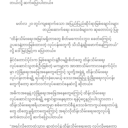
တယ်လို့ ဆက်ပြောပါတယ်။
မတ်လ ၂၀ တွင်ကျရောက်သော အပြည်ပြည်ဆိုင်ရာမြစ်ချောင်းများနေ့၌သ
တည်ဆောက်ရေး ဒေသခံများက ဆုတောင်းပွဲ ပြုလုပ်စဉ
“ထိန်းသိမ်းရေးအမြင်မရှိတာတွေ စိတ်မကောင်းဘူး၊ ခေတ်ကြောင့်
ဥပဒေနဲ့တားမြစ်ထားတဲ့ လုပ်ငန်းတွေကို သိသိနဲ့ချိုးဖောက်နေကြတယ်”
လို့ ဒေါ်မြင့်မြင့်က ပြောတယ်။
နိုင်ငံတောင်ပိုင်းက မြစ်ချောင်းနဲ့ဇီဝမျိုးစိတ်တွေ ထိန်းသိမ်းရေး
လုပ်ဆောင်သူတစ်ဦးဖြစ်တဲ့ မကမ္ဘာက အာဏာသိမ်းကာလနောက်ပိုင်း
မှာ လုံခြုံရေးအခြေအနေတွေကြောင့် သူတို့အဖွဲ့ရဲ့ ထိန်းသိမ်းရေး
လုပ်ငန်းတစ်ချို့ ရပ်ဆိုင်းခဲ့ပေမယ့် ဒေသအခြေပြု ဖွံ့ဖြိုးရေးလုပ်ငန်း
တွေကိုတော့ ဆက်လက်လုပ်ဆောင်နေဆဲလို့ ဆိုတယ်။
အဓိကအနေနဲ့ လုံခြုံရေးအခြေအနေတွေကြောင့် ထိန်းသိမ်းရေး
လုပ်ဆောင်သူတစ်ချို့ ရှောင်ရှားနေရတာ၊ ရန်ပုံငွေနည်းပါးသွားတာ ၊
ထိန်းသိမ်းရေးဧရိယာတွေမှာ စစ်ကောင်စီနဲ့ ဒေသခံကာကွယ်ရေးတပ်ဖွဲ့
တွေ ထိတွေ့မှုရှိတာတွေကြောင့် အရင်လိုထိန်းသိမ်းရေးတွေလုပ်ဖို့
ခက်ခဲတယ်လို့ ဆက်ပြောပါတယ်။
“အရင်လိုတောထဲသွား၊ ရွာထဲဝင်နဲ့ ထိန်းသိမ်းရေးတွေ လုပ်လို့မရတော့