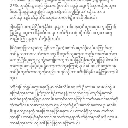
GPSတွေကိုင်သွားရင် ပြဿနာရှိတယ်။ ဒရုန်းတွေကိုင်သွားလို့မရဘူး။
ဒီအချိန်ဒရုန်းတွေပျံရင် တွေ့တာနဲ့တင် အမှုကြီးမှာ” လို့ သဘာဝ
ပတ်ဝန်းကျင် ထိန်းသိမ်းရေးသမားတစ်ဦးက ဆိုပါတယ်။
ဒါ့အပြင် မတည်ငြိမ်တဲ့နိုင်ငံရေးနဲ့ ကျဆင်းနေတဲ့စီးပွားရေးတွေကြောင့်
ပြည်သူတွေက ထိန်းသိမ်းရေးဘက်ကို အာရုံမစိုက်နိုင်တော့တာတွေ
လည်း ကြုံနေရတယ်လို့ဆိုတယ်။
နိုင်ငံရေးပြဿနာတွေ ဖြစ်လာပြီးတဲ့နောက် မှောင်ခိုလမ်းကြောင်းက
သစ်နဲ့ သဘာဝသယံဇာတတွေ ခိုးထုတ်သူတွေကလည်း အဖက်ဖက်က
မတည်ငြိမ်မှုတွေ သူတို့အကျိုးအတွက် ခပ်မြန်မြန်အသုံးချပြန်ပါတယ်။
တရားဥပဒေ စိုးမိုးမှုမရှိတော့တာတွေကြောင့် နယ်စပ်ပေါက်တွေကနေ
သစ်ခိုးထုတ်တာတွေကိုလည်း အရင်လို တားဆီးနိုင်စွမ်း မရှိကြတော့ပါ
ဘူး။
“တိုင်းပြည်ရှုပ်ထွေးနေချိန်မှာ ထိန်းသိမ်းရေးကို ဦးစားပေးရမယ်လို့ မ
ပြောရဲဘူးလေ။ ပြည်သူတစ်ဦးအနေနဲ့ အသက်ရှင်ရပ်တည်ဖို့တောင်
ခက်ခဲနေတဲ့အချိန်မှာ တောမီးလောင်တောကြောင် လက်ခမောင်းခတ်ဆို
တဲ့အတိုင်း မသမာသူတွေက လွယ်လွယ်နဲ့ ချိုးဖောက်နေတာ၊ ဥပဒေစိုး
မိုးမှု လျော့နေတဲ့ အခြေအနေဖြစ်နေတယ်။ တာဝန်ရှိသူတယောက်က
သွားပြီး တားမြစ်ရင်တောင် အသက်အန္တရာယ် ထိခိုက်မှာဆိုးလို့ သွားမ
တားရဲဘူးလေ” လို့ ဒေါ်မြင့်မြင့်က ပြောတယ်။