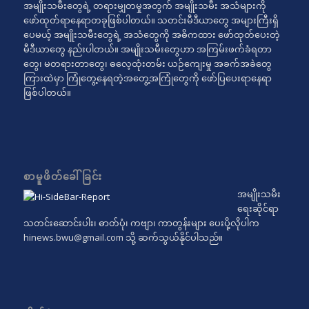
အမျိုးသမီးတွေရဲ့ တရားမျှတမှုအတွက် အမျိုးသမီး အသံများကို
ဖော်ထုတ်ရာနေရာတခုဖြစ်ပါတယ်။ သတင်းမီဒီယာတွေ အများကြီးရှိ
ပေမယ့် အမျိုးသမီးတွေရဲ့ အသံတွေကို အဓိကထား ဖော်ထုတ်ပေးတဲ့
မီဒီယာတွေ နည်းပါတယ်။ အမျိုးသမီးတွေဟာ အကြမ်းဖက်ခံရတာ
တွေ၊ မတရားတာတွေ၊ ဓလေ့ထုံးတမ်း ယဉ်ကျေးမှု အခက်အခဲတွေ
ကြားထဲမှာ ကြုံတွေ့နေရတဲ့အတွေ့အကြုံတွေကို ဖော်ပြပေးရာနေရာ
ဖြစ်ပါတယ်။
စာမူဖိတ်ခေါ်ခြင်း
အမျိုးသမီး
ရေးဆိုင်ရာ
သတင်းဆောင်းပါး၊ ဓာတ်ပုံ၊ ကဗျာ၊ ကာတွန်းများ ပေးပို့လိုပါက
hinews.bwu@gmail.com
သို့ ဆက်သွယ်နိုင်ပါသည်။