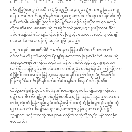
ပန်းချီပြပွဲအတွက် အဓိက ပံ့ပိုးကူညီပေးခဲ့သူမှာ ဦးအေးထွန်းသာ (ရွှေ
မြေ- ပလပ်စတစ်ပစ္စည်းနှင့် အထွေထွေ ရောင်းဝယ်ရေး)ပင် ဖြစ်၏။ ထို
မဇ္ဈိမတံခါးပန်းချီပြပွဲတွင် ရခိုင်ပြည်ဖွား ရခိုင်ပန်းချီဆရာ ၄၀ ကျော်
တို့၏ ဆီဆေး၊ ရေဆေးနှင့် အခရိုင်းလစ်(Acrylic) ပန်းချီကားပေါင်း
၁၆၀ ကျော်ကို ခင်းကျင်းပြသခဲ့ပြီး ပြပွဲသုံး ရက်တာအတွင်း၌ ပန်းချီ
ကားပေါင်း ၈၀ ကျော်ကို ရောင်းချနိုင်ခဲ့သည်။
၂၀၂၁ ခုနှစ်၊ ဖေဖော်ဝါရီ-၁ ရက်နေ့က မြန်မာနိုင်ငံတော်အာဏာကို
စစ်တပ်မှ ထိန်းသိမ်းလိုက်ပြီးချိန်မှ စတင်ကာ မြန်မာနိုင်ငံ၏ စာပေနှင့်
အနုပညာရေစီးကြောင်းသည် လုံးဝနီးပါး ဆိတ်သုဉ်းသွားခဲ့ရသည်။
လက်ရှိ အချိန်တွင် စစ်တပ်အာဏာသိမ်းမှုမှာ တစ်နှစ်နီးပါး ကြာမြင့်လာ
ခဲ့ပြီဖြစ်သော်လည်း မြန်မာ့အနုပညာရေစီး ကြောင်းမှာ ပုံမှန်အတိုင်း
ပြန်လည်စီးဆင်းနိုင်ရန် ခက်ခက်ခဲခဲ ရုန်းကန်နေဆဲပင် ဖြစ်၏။
ထိုသို့အချိန်မျိုး၌ပင် ရခိုင်ပန်းချီဆရာများစုပေါင်းပြုလုပ်ခဲ့ကြသော
မဇ္ဈိမတံခါး ပန်းချီပြပွဲတစ်ခုဖြစ်ပေါ်လာခဲ့ပြီး ပန်းချီအနုပညာလောက
တစ်ခုလုံးကို ပြန်လည်လှုပ်ခတ်နှိုးလိုက်သကဲ့သို့ ဖြစ်သွားခဲ့သည်။ ထို
မျှသာမကဘဲ ပန်းချီအနုပညာနှင့် ဝေးကွာလွန်းလှသော ရခိုင်ပြည်
သူများ၏နှလုံးသားကို အချက်ပေးလိုက်သကဲ့သို့လည်း ဖြစ်သွားခဲ့ရ
လေသည်။