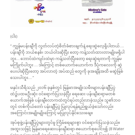
(ငါး)
“ ကျွန်မပန်းချီကို လွတ်လပ်တဲ့စိတ်ခံစားချက်နဲ့ ရေးဆွဲလေ့ရှိပါတယ်….
ပန်းချီကို ဘယ်စနစ်၊ ဘယ်ဝါဒဆိုပြီး တော့ ကန့်သတ်ထားတာမျိုးမရှိပါ
ဘူး… ဘောင်ထဲကျင်းထဲမှာ ကန့်သတ်ပြီးတော့ ရေးဆွဲရတာကို ကျွန်မ
မကြိုက်ပါဘူး … ဒါကြောင့် တစ်ယောက်ယောက်က ဒီပုံကလေးကို ဆွဲ
ပေးပါဆိုပြီးတော့ အပ်လာတဲ့ အပ်ထည် တွေကို ခုအချိန်အထိ မဆွဲဖြစ်
သေးပါဘူး… ”
မနှင်းသီရိသည် ၂၀၁၆ ခုနှစ်တွင် မြန်မာအမျိုးသမီးများပန်းချီပြပွဲ
ထဲ၌ပထမဦးဆုံး ဝင်ရောက်ပြသခဲ့ပြီး ရေဆေး ပန်းချီဆရာမတစ်
ယောက်အဖြစ် ပန်းချီလောကထဲတွင်ရပ်တည်လာခဲ့သည်။ သူ၏ဘဝ
တွင် တစ်ကိုယ်တော် ပန်းချီပြပွဲ ပြုလုပ်ရန်ရည်ရွယ်ခဲ့သော်လည်း
အကြောင်းအမျိုးမျိုးကြောင့် မပြုလုပ်နိုင်သေးချေ။
အုပ်စုဖွဲ့ပန်းချီပြပွဲများတွင်မူ ကြိမ်ရေများစွာ ဝင်ရောက်ပြသခဲ့သည်။
အထူးသဖြင့် မြန်မာရေဆေးပန်းချီဆရာ-၈ယောက်စုပေါင်း၍ (8 Water
Colour Group)ကို ဖွဲ့စည်းကာ အုပ်စုပွဲပေါင်းများစွာကို ပြသခဲ့သည်။