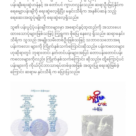
ပန်းချီရေးဆွဲဟန်နှင့် အ တော်ပင် ကွာဟလွန်းသည်။ ဆရာဦးမြင့်နိုင်က
ရေမျှောပန်းချီကို ရေးဆွဲလေ့ရှိပြီး မနှင်းသီရိက အနုစိပ်ဆန် သည့်
ရေဆေးအထူပုံမျိုးကို ရေးဆွဲလေ့ရှိသည်။
သူ၏ ပန်းပွင့်ပုံပန်းချီကားများမှာ အရောင်နှင့်ထုထည်ကို အသားပေး
ထားသောပုံများဖြစ်သဖြင့် ကြွရွကာ စိုပြေ နေလေ့ ရှိသည်။ ဆရာမနှင်း
သီရိက သူသည် အမျိုးသမီးတစ်ဦးဖြစ်သဖြင့် သဘာဝသဘောအရ
ပန်းကလေး များကို ကြိုက်နှစ်သက်ကြောင်းဆိုသည်။ ပန်းကလေးများ
ဟုဆိုရာတွင် ဘုရားတင်၊ နတ်တင်ပန်းများအပြင် တောပန်းတောင်ပန်း
ကလေးများကိုလည်း ကြိုက်နှစ်သက်ကြောင်း ဆိုသည်။ ထို့ကြောင့်ပင်
ပန်းများကို ကိုယ်ပိုင်ဘာသာရပ်တစ်ခုအဖြစ် အထူးပြု ရေးဆွဲဖြစ်ခဲ့
ကြောင်း ဆရာမ နှင်းသီရိ က ပြောပြသည်။