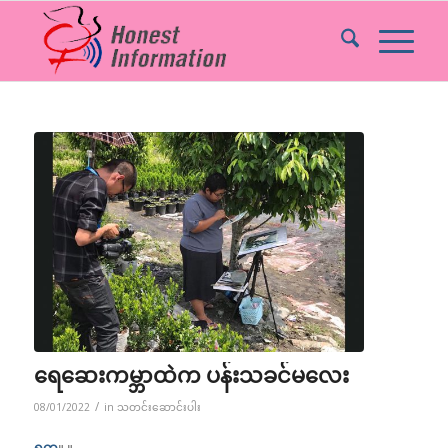
ရေဆေးကမ္ဘာထဲက ပန်းသခင်မလေး
/
08/01/2022
in
သတင်းဆောင်းပါး
ရက္ခ
။ ။