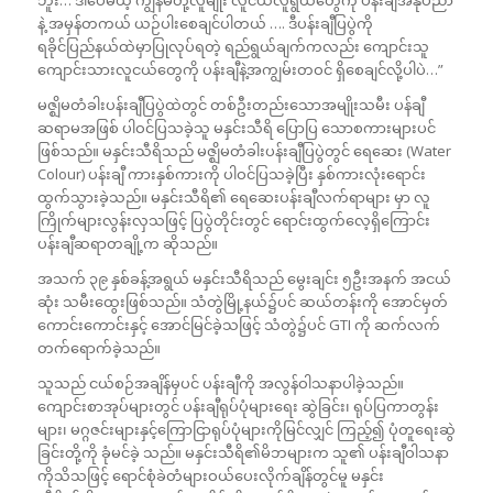
နဲ့ အမှန်တကယ် ယဉ်ပါးစေချင်ပါတယ် …. ဒီပန်းချီပြပွဲကို
ရခိုင်ပြည်နယ်ထဲမှာပြုလုပ်ရတဲ့ ရည်ရွယ်ချက်ကလည်း ကျောင်းသူ
ကျောင်းသားလူငယ်တွေကို ပန်းချီနဲ့အကျွမ်းတဝင် ရှိစေချင်လို့ပါပဲ…”
မဇ္ဈိမတံခါးပန်းချီပြပွဲထဲတွင် တစ်ဦးတည်းသောအမျိုးသမီး ပန်ချီ
ဆရာမအဖြစ် ပါဝင်ပြသခဲ့သူ မနှင်းသီရိ ပြောပြ သောစကားများပင်
ဖြစ်သည်။ မနှင်းသီရိသည် မဇ္ဈိမတံခါးပန်းချီပြပွဲတွင် ရေဆေး (Water
Colour) ပန်းချီ ကားနှစ်ကားကို ပါဝင်ပြသခဲ့ပြီး နှစ်ကားလုံးရောင်း
ထွက်သွားခဲ့သည်။ မနှင်းသီရိ၏ ရေဆေးပန်းချီလက်ရာများ မှာ လူ
ကြိုက်များလွန်းလှသဖြင့် ပြပွဲတိုင်းတွင် ရောင်းထွက်လေ့ရှိကြောင်း
ပန်းချီဆရာတချို့က ဆိုသည်။
အသက် ၃၉ နှစ်ခန့်အရွယ် မနှင်းသီရိသည် မွေးချင်း ၅ဦးအနက် အငယ်
ဆုံး သမီးထွေးဖြစ်သည်။ သံတွဲမြို့နယ်၌ပင် ဆယ်တန်းကို အောင်မှတ်
ကောင်းကောင်းနှင့် အောင်မြင်ခဲ့သဖြင့် သံတွဲ၌ပင် GTI ကို ဆက်လက်
တက်ရောက်ခဲ့သည်။
သူသည် ငယ်စဉ်အချိန်မှပင် ပန်းချီကို အလွန်ဝါသနာပါခဲ့သည်။
ကျောင်းစာအုပ်များတွင် ပန်းချီရုပ်ပုံများရေး ဆွဲခြင်း၊ ရုပ်ပြကာတွန်း
များ၊ မဂ္ဂဇင်းများနှင့်ကြောငြာရုပ်ပုံများကိုမြင်လျှင် ကြည့်၍ ပုံတူရေးဆွဲ
ခြင်းတို့ကို ခုံမင်ခဲ့ သည်။ မနှင်းသီရိ၏မိဘများက သူ၏ ပန်းချီဝါသနာ
ကိုသိသဖြင့် ရောင်စုံခဲတံများဝယ်ပေးလိုက်ချိန်တွင်မူ မနှင်း