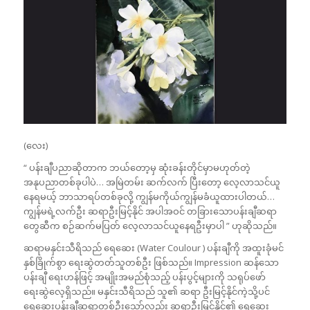
(လေး)
“ ပန်းချီပညာဆိုတာက ဘယ်တော့မှ ဆုံးခန်းတိုင်မှာမဟုတ်တဲ့
အနုပညာတစ်ခုပါပဲ… အမြဲတမ်း ဆက်လက် ပြီးတော့ လေ့လာသင်ယူ
နေရမယ့် ဘာသာရပ်တစ်ခုလို့ ကျွန်မကိုယ်ကျွန်မခံယူထားပါတယ်…
ကျွန်မရဲ့လက်ဦး ဆရာဦးမြင့်နိုင် အပါအဝင် တခြားသောပန်းချီဆရာ
တွေဆီက စဉ်ဆက်မပြတ် လေ့လာသင်ယူနေရဦးမှာပါ ” ဟုဆိုသည်။
ဆရာမနှင်းသီရိသည် ရေဆေး (Water Coulour ) ပန်းချီကို အထူးခုံမင်
နှစ်ခြိုက်စွာ ရေးဆွဲတတ်သူတစ်ဦး ဖြစ်သည်။ Impression ဆန်သော
ပန်းချီ ရေးဟန်ဖြင့် အမျိုးအမည်စုံသည့် ပန်းပွင့်များကို သရုပ်ဖော်
ရေးဆွဲလေ့ရှိသည်။ မနှင်းသီရိသည် သူ၏ ဆရာ ဦးမြင့်နိုင်ကဲ့သို့ပင်
ရေဆေးပန်းချီဆရာတစ်ဦးသော်လည်း ဆရာဦးမြင့်နိုင်၏ ရေဆေး