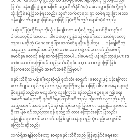
ပြည်ပ ပန်းချီပြပွဲများအဖြစ် မက္ကဆီကိုနိုင်ငံနှင့် မလေးရှားနိုင်ငံတို့တွင်
သုံးကြိမ်ခန့်ပြသခဲ့ဖူးသည်။ သူ၏လက်ရာများ မှာ တစ်မူထူးခြားသော
ပန်းချီလက်ရာများဖြစ်နေသဖြင့် ပြပွဲတိုင်းတွင် ရောင်းစွံခဲ့သည်။
“ ပန်းချီပြပွဲတိုင်းမှာလိုလို ပန်းချီဆရာမဆိုလို့ ကျွန်မတစ်ဦးတည်းပဲ
ပါဝင်လေ့ရှိပါတယ်……ဒါပေမယ့် ကျွန်မတို့ ပန်းချီလောကထဲမှာတော့
ကျား၊ မဆိုတဲ့ Gender ခွဲခြားဆက်ဆံမှုမျိုးမရှိပါဘူး….. ပန်းချီဆိုတဲ့
အနုပညာ တစ်ရပ်အပေါ်မှာပဲ တစ်ယောက်နဲ့တစ်ယောက်ညီအစ်ကို
မောင်နှမတွေလို ခရီးဆက်ခဲ့ကြတာပါ…ဒါပေမယ့် ပန်းချီပညာနဲ့ (Artist)
တစ်ယောက်အဖြစ်ရပ်တည်မယ်ဆိုရင်တော့ ယောကျ်ားဖြစ်ဖြစ်
မိန်းကလေးဖြစ်ဖြစ် အခက်အခဲရှိကြမှာပါ”
မနှင်းသီရိက ပန်းချီရေးဆွဲရန် စုတ်တံ၊ စာရွက်၊ ဆေးဗူးနှင့် ပန်းချီကား
ဘောင်များသည်လည်း အလွန်ဈေးကြီးလွန်းသဖြင့် ဝါသနာအရ ရေးဆွဲ
နိုင်ရန်ဆိုသည်မှာ မလွယ်ကူ လှကြောင်း ဆိုသည်။ ငွေရေးကြေးရေး
အခက်အခဲများကို ရင်ဆိုင်ရကြောင်းဆိုသည်။ သို့သော် သူသည် မည်
သည့်အခက်အခဲများကိုမဆို ရင်ဆိုင်ကျော်ဖြတ်ကာ ပန်းချီဆရာမတစ်
ဦးအဖြစ် ရပ်တည်သွားရန် ရည်ရွယ် ထား ကြောင်းပြောပြသည်။
ပန်းချီဆရာမတစ်ယောက်အဖြစ် ရှင်သန်ရသည်ကိုလည်းကျေနပ်မိ
ကြောင်းဆိုသည်။
လက်ရှိအချိန်တွင်တော့ ဆရာမနှင်းသီရိသည် မြန်မာ့နိုင်ငံရေဆေး