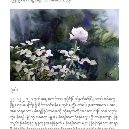
လွန်းစွာ မျက်ရည်များပင် ဝဲမိလေသည်။
(နှစ်)
၂၄. ၁၂. ၂၀၂၁ ရက်နေ့မှစတင်ကာ ရခိုင်ပြည်နယ်၏မြို့တော် စစ်တွေ
မြို့၊ လမ်းမကြီးရှိ ခိုင်သဇင်ခန်း မတွင် မဇ္ဈိမတံခါး (Mizzima’s Gate )
အမည်ရသော ပန်းချီပြပွဲတစ်ခုကို သုံးရက်တိုင်ခင်းကျင်းပြသခဲ့သည်။
ထိုပန်းချီ ပြပွဲကို စစ်တွေမြို့မှ ပန်းချီဆရာဦးစိုးဌေး၊ ဦးထွန်းကျော် (မြ-
တည်းခိုခန်း)နှင့် ရန်ကုန်အခြေစိုက် ပန်းချီဆရာ များဖြစ်ကြသော ဆရာ
ဦးမြင့်နိုင်၊ ဦးသန်းကျော်ဌေးတို့မှဦးဆောင်စီစဉ်ခဲ့ကြခြင်းဖြစ်သည်။