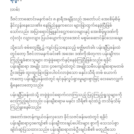
(တစ်)
ဒီဇင်ဘာဆောင်းမနက်ခင်း ၈ နာရီအချိန်သည် အတော်ပင် အေးစိမ့်စိမ့်
နိုင်လွန်းနေသေး၏။ နေခြည်နုနုကလေး များဖြာထွက်နေခဲ့ပြီဖြစ်
သော်လည်း အပြာရောင်မြူနှင်းငွေ့ကလေးများနှင့် အေးစိမ့်မှုဒဏ်ကို
လုံးလုံး လျားလျား ပြယ်ပျောက်သွားအောင် မစွမ်းဆောင်နိုင်သေးချေ။
သို့သော် စစ်တွေမြို့၌ ကျင်းပြသနေသည့် မဇ္ဈိမတံခါး ပန်းချီပြခန်းထဲ
တွင်တော့ ဒီဇင်ဘာမနက်ခင်း၏ အအေး ဒဏ်ကိုအံတုကာ ပန်းချီကား
ကြည့်ရှုခံစားသူများ တဖွဲဖွဲရောက်နှင့်နေခဲ့ကြပြီဖြစ်သည်။ ရခိုင်
ပန်းချီဆရာ အမျိုး သား ၄၀ကျော်ထဲတွင် အမျိုးသမီးပန်းချီဆရာမတစ်
ဦးအဖြစ် ထူးထူးခြားခြားပါဝင်လာခဲ့သော မနှင်းသီရိ တစ် ယောက်
ကတော့ ပန်းချီပြခန်းထဲတွင် ရင်ခုန်လှုပ်ရှားမှုများစွာဖြင့် ငေးမောလျှက်
ရှိနေလေတော့သည်။
ပန်းချီပြခန်းထဲသို့ တဖွဲဖွဲဝင်ရောက်လာကြသည့် ပြပွဲကြည့်ရှုသူများကို
ငေးကြည့်ရင်းလည်း ပန်းချီဆရာမ မနှင်း သီရိ၏ ရင်ထဲ၌ တသိမ့်သိမ့်
ကြည်နူးနေမိသည်။
အတော်အတန်ကျယ်ဝန်းလှသော ခိုင်သဇင်ခန်းမထဲတွင် ရခိုင်
ပန်းချီဆရာ၄၀ကျော်၏ ပန်းချီကားချပ်ပေါင်းများ စွာကို သေသပ်စွာ
ချိတ်ဆွဲပြသထားသည်။ ပန်းချီဆရာတစ်ဦးချင်းစီ၏ မတူညီသော