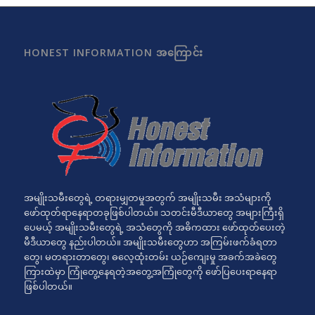
HONEST INFORMATION အကြောင်း
အမျိုးသမီးတွေရဲ့ တရားမျှတမှုအတွက် အမျိုးသမီး အသံများကို
ဖော်ထုတ်ရာနေရာတခုဖြစ်ပါတယ်။ သတင်းမီဒီယာတွေ အများကြီးရှိ
ပေမယ့် အမျိုးသမီးတွေရဲ့ အသံတွေကို အဓိကထား ဖော်ထုတ်ပေးတဲ့
မီဒီယာတွေ နည်းပါတယ်။ အမျိုးသမီးတွေဟာ အကြမ်းဖက်ခံရတာ
တွေ၊ မတရားတာတွေ၊ ဓလေ့ထုံးတမ်း ယဉ်ကျေးမှု အခက်အခဲတွေ
ကြားထဲမှာ ကြုံတွေ့နေရတဲ့အတွေ့အကြုံတွေကို ဖော်ပြပေးရာနေရာ
ဖြစ်ပါတယ်။