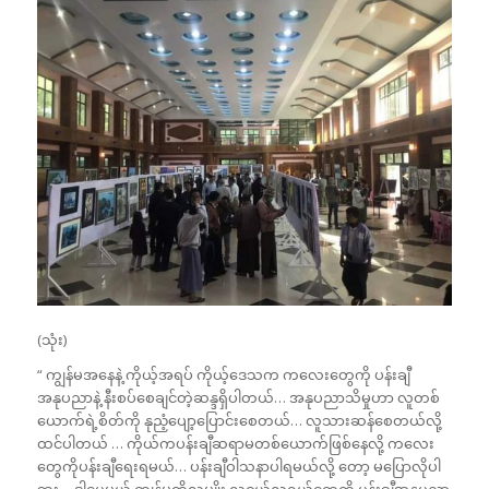
(သုံး)
“ ကျွန်မအနေနဲ့ ကိုယ့်အရပ် ကိုယ့်ဒေသက ကလေးတွေကို ပန်းချီ
အနုပညာနဲ့ နီးစပ်စေချင်တဲ့ဆန္ဒရှိပါတယ်… အနုပညာသိမှုဟာ လူတစ်
ယောက်ရဲ့စိတ်ကို နုညံ့ပျော့ပြောင်းစေတယ်… လူသားဆန်စေတယ်လို့
ထင်ပါတယ် … ကိုယ်ကပန်းချီဆရာမတစ်ယောက်ဖြစ်နေလို့ ကလေး
တွေကိုပန်းချီရေးရမယ်… ပန်းချီဝါသနာပါရမယ်လို့ တော့ မပြောလိုပါ
ဘူး… ဒါပေမယ့် ကျွန်မတို့လူမျိုး လူငယ်လူရွယ်တွေကို ပန်းချီအနုပညာ