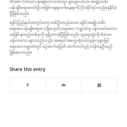
(Water Colour) ပန်းချီလောကထဲတွင် ရှားရှားပါးပါး အမျိုးသမီး
ပန်းချီဆရာမတစ်ဦးအဖြစ် နေရာတစ်နေရာကို ပိုင်ဆိုင်ရပ်တည်နေနိုင်ခဲ့
ပြီဖြစ်သည်။
ရခိုင်ပြည်နယ်ထဲတွင်တော့ တစ်ဦးတည်းသော ရခိုင်အမျိုးသမီး
ရေဆေးပန်းချီဆရာမ (သို့မဟုတ်) ရေဆေး ကမ္ဘာထဲမှ ပန်းသခင်မလေး
အဖြစ် နာမည်တစ်ခုကို ရရှိထားခဲ့ပြီဖြစ်သည်။ သူရေးဆွဲလိုက်သော
ပန်းကလေး များသည်လည်း အရောင်အသွေးစုံလင်လွန်းလှစွာဖြင့်
ရေဆေးကမ္ဘာထဲတွင် စဉ်ဆက်မပြတ် ဆက်လက်ပွင့် လန်းနေဦးမည်
ဖြစ်လေသည်။
Share this entry