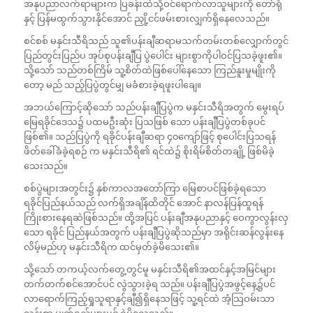
အနုပညာလက်ရာများက ပြခန်းထဲသို့ဝင်ရောက်လာသူများကို တော်ရုံ
နှင့် ပြန်မထွက်သွားနိုင်အောင် ညှို့ငင်ဖမ်းစားလျှက်ရှိနေလေသည်။
စင်စစ် မနှင်းသီရိသည် သူ၏ပန်းချီဆရာမသက်တမ်းတစ်လျှောက်တွင်
ပြည်တွင်းပြည်ပ အုပ်စုပန်းချီပြ ပွဲပေါင်း များစွာကိုပါဝင်ပြသခဲ့ဖူး၏။
သို့သော် သည်တစ်ကြိမ် သူ့စိတ်ထဲဖြစ်ပေါ်နေသော ကြည်နူးမှုမျိုးကို
တော့ မည် သည့်ပြပွဲတွင်မျှ မခံစားခဲ့ရဖူးပါချေ။
အဘယ်ကြောင့်ဆိုသော် သည်ပန်းချီပြပွဲက မနှင်းသီရိအတွက် မွေးရပ်
မြေရခိုင်ဒေသ၌ ပထမဦးဆုံး ပြသဖြစ် သော ပန်းချီပြပွဲတစ်ခုပင်
ဖြစ်၏။ သည်ပြပွဲကို ရခိုင်ပန်းချီဆရာ ၄၀ကျော်ဖြင့် စုပေါင်းပြသရန်
ဖိတ်ခေါ်ခံခဲ့ရစဉ် က မနှင်းသီရိ၏ ရင်ထဲ၌ စိုးရိမ်စိတ်တချို့ ဖြစ်မိခဲ့
သေးသည်။
စစ်ပွဲများအတွင်း၌ နှစ်ကာလအတော်ကြာ မြေစာပင်ဖြစ်ခဲ့ရသော
ရခိုင်ပြည်နယ်သည် လက်ရှိအချိန်ထိတိုင် အောင် နာလန်ပြန်ထူရန်
ကြိုးစားနေရဆဲဖြစ်သည်။ ထို့အပြင် ပန်းချီအနုပညာနှင့် ဝေကွာလွန်းလှ
သော ရခိုင် ပြည်နယ်အတွက် ပန်းချီပြပွဲဆိုသည်မှာ အရိုင်းဆန်လွန်းနေ
လိမ့်မည်ဟု မနှင်းသီရိက ထင်မှတ်ခဲ့မိသေး၏။
သို့သော် တကယ့်လက်တွေ့တွင်မူ မနှင်းသီရိ၏အထင်နှင့်အမြင်များ
တက်တက်စင်အောင်ပင် လွဲသွားခဲ့ရ သည်။ ပန်းချီပြပွဲအဖွင့်နေ့၌ပင်
လာရောက်ကြည့်ရှုသူရာနှင့်ချီ၍ရှိနေသဖြင့် သူ့ရင်ထဲ အံ့သြဝမ်းသာ