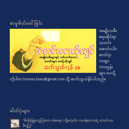
စာမူဖိတ်ခေါ်ခြင်း
အမျိုးသမီး
ရေးဆိုင်ရာ
သတင်း
ဆောင်းပါး၊
ဓာတ်ပုံ၊
ကဗျာ၊
ကာတွန်း
များ ပေးပို့
လိုပါက
hinews.bwu@gmail.com
သို့ ဆက်သွယ်နိုင်ပါသည်။
ဓါတ်ပုံများ
“မီးခိုးမြူတွေကြားက ဝမ်းရေး (သို့မဟုတ်) ကယန်းဒေသရဲ့ တောင်ယာ
မီးရှို့ပွဲ”