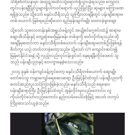
သီရိ၏ဝါသနာမှာ အထွဋ်အထိပ်သို့ရောက်ရှိသွားခဲ့ရသည်။ ကျောင်း
တွင်းပန်းချီပြိုင်ပွဲများရှိပါကဝင်ရောက် ယှဉ်ပြိုင်ပြီး ဆုများ မကြာခဏ
ရရှိခဲ့သည်။ သို့သော် မနှင်းသီရိသည် သူကြီးလာချိန်တွင် ပန်းချီဆရာမ
တစ် ယောက် ဖြစ်ရမည်ဆိုသော ရည်မှန်းချက်မျိုး မထားခဲ့ဖူးချေ။
သို့သော် သူလေးတန်းနှစ်အရွယ်ခန့်တွင် အပျိုစင်မဂ္ဂဇင်းထဲ၌ ဆရာမ
ချောအိသိန်းနှင့် တွေ့ဆုံမေးမြန်းခန်း တစ်ခုကို ဖတ်လိုက်ရသည်။ ထို
အချိန်မှစတင်ကာ မနှင်းသီရိတစ်ယောက် ပန်းချီဆရာမတစ်ဦးဖြစ်ရန်
စိတ်ကူး ယဉ် တတ်လာခဲ့တော့သည်။ သို့သော် GTI ကျောင်းဆင်း၍
မြန်မာနိုင်ငံအနှံ့သို့ လှည့်လည်လုပ်ငန်းခွင်ဝင် နေရချိန်တိုင်အောင် သူ
သည် ပန်းချီပညာနှင့် ဝေးကွာနေခဲ့သေးသည်။
၂၀၁၄ ခုနှစ် ဝန်းကျင်ခန့်တွင်တော့ မနှင်းသီရိတစ်ယောက် ဆွေမျိုး
တော်စပ်သူ ကမ္ဘာကျော်ရေဆေးဆရာ ဦးမြင့်နိုင်ထံတွင် ပန်းချီပညာကို
စတင်ဆည်းပူးသင်ကြားဖြစ်ခဲ့သည်။ မနှင်းသီရိသည် ရေဆေး
ပန်းချီဆရာကြီး ဦးမြင့်နိုင်ထံတွင် အွန်လိုင်းမှလည်းကောင်း၊ လူ
ကိုယ်တိုင်သော်လည်းကောင်း နည်းလမ်းပေါင်းစုံဖြင့် အပတ် တကုပ်
ကြိုးစားသင်ယူခဲ့သည်။