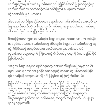
လက်မှုပညာနဲ့ အသက်မွေးဝမ်းကျောင်း ပြုနိုင်အောင် မြန်မာဘုရင့်များ
လက်ထက်ထဲက လက်ဆင့်ကမ်း သင်းကြား ပေးခဲ့တာ အခုထိ
တိုင်အောင်ပဲ ဖြစ်ပါတယ်။
ဒါပေမယ့် လက်ရှိအချိန်မှာတော့ ရောဂါဘေးကပ်၊ စစ်မက်ဘေးကပ် အဲ့
ဒီရဲ့ နောက်ဆက်တွဲက စီးပွားပျက် ကပ်တွေ အခု အငတ်ဘေးကပ်တွေ
ပါ ဆက်တိုက်လာနေပြီပဲ ဖြစ်ပါတယ်။
ဒီအခြေအနေတွေက အလုပ်ရှင်၊ စီးပွားရေးသမားတွေသာမက တစ်နိုင်
တစ်ပိုင် အသေးစား လုပ်ငန်းတွေ အိမ်တွင်း စီးပွားရေး လုပ်ငန်းတွေ သူ
တို့ကိုမှီခိုနေတဲ့ အလုပ်သမား၊ လယ်သမား၊ သာမာန် အခြေခံ
လူတန်းစားတွေအတွက် ကြီးမားတဲ့ ရိုက်ခတ်မှု တွေကို ခံစားနေကြပြီပဲ
ဖြစ်ပါတယ်။
“အခုက စီးပွားရေးက ပျက်နေတော့ အောက်ဆီဂျင်မပြောနဲ့ နှာခေါင်း
စည်း(Mask) တောင်အနိုင်နိုင် ဝယ်နေရတဲ့ ဘဝမှာ ကိုဗစ်သာထပ်ဖြစ်
ရင် သေဖို့ပဲရှိတော့တယ်”လို့ ဒေါ်မြရင်က ပြောလိုက်ပါတယ်။
မြန်မာနိုင်ငံအနေနှင့် ကိုဗစ်-၁၉ ကပ်ရောဂါကြီးကို ကမ္ဘာ့နိုင်ငံများ
နည်းတူခံစားနေရသည်မှာ နှစ်ကျော်အထိ ကြာမြင့်နေပြီး လက်ရှိမှာ
လည်း စစ်မက်ဘေးကို ထပ်မံခံစားနေရတာကြောင့် အများစုက
စီးပွားရေးထိခိုက်ကာ စားဝတ်နေ ရေးအတွက် အရင်ထက် ပင်ပန်းစွာ
ရှာဖွေနေရတာပါ။