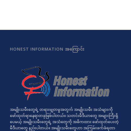
HONEST INFORMATION အကြောင်း
အမျိုးသမီးတွေရဲ့ တရားမျှတမှုအတွက် အမျိုးသမီး အသံများကို
ဖော်ထုတ်ရာနေရာတခုဖြစ်ပါတယ်။ သတင်းမီဒီယာတွေ အများကြီးရှိ
ပေမယ့် အမျိုးသမီးတွေရဲ့ အသံတွေကို အဓိကထား ဖော်ထုတ်ပေးတဲ့
မီဒီယာတွေ နည်းပါတယ်။ အမျိုးသမီးတွေဟာ အကြမ်းဖက်ခံရတာ