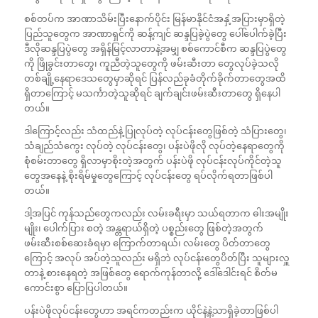
စစ်တပ်က အာဏာသိမ်းပြီးနောက်ပိုင်း မြန်မာနိုင်ငံအနှံ့အပြားမှာရှိတဲ့
ပြည်သူတွေက အာဏာရှင်ကို ဆန့်ကျင် ဆန္ဒပြခဲ့ပွဲတွေ ပေါ်ပေါက်ခဲ့ပြီး
ဒီလိုဆန္ဒပြပွဲတွေ အရှိန်မြင့်လာတာနဲ့အမျှ စစ်ကောင်စီက ဆန္ဒပြပွဲတွေ
ကို ဖြိုခွင်းတာတွေ၊ ကူညီတဲ့သူတွေကို ဖမ်းဆီးတာ တွေလုပ်ခဲ့သလို
တစ်ချို့နေရာဒေသတွေမှာဆိုရင် ပြန်လည်ခုခံတိုက်ခိုက်တာတွေအထိ
ရှိတာကြောင့် မသင်္ကာတဲ့သူဆိုရင် ချက်ချင်းဖမ်းဆီးတာတွေ ရှိနေပါ
တယ်။
ဒါကြောင့်လည်း သံထည်နဲ့ ပြုလုပ်တဲ့ လုပ်ငန်းတွေဖြစ်တဲ့ သံပြားတွေ၊
သံချည်သံကွေး လုပ်တဲ့ လုပ်ငန်းတွေ၊ ပန်းပဲဖိုလို လုပ်တဲ့နေရာတွေကို
စုံစမ်းတာတွေ ရှိလာမှာစိုးတဲ့အတွက် ပန်းပဲဖို လုပ်ငန်းလုပ်ကိုင်တဲ့သူ
တွေအနေနဲ့ စိုးရိမ်မှုတွေကြောင့် လုပ်ငန်းတွေ ရပ်လိုက်ရတာဖြစ်ပါ
တယ်။
ဒါ့အပြင် ကုန်သည်တွေကလည်း လမ်းခရီးမှာ သယ်ရတာက ဓါးအမျိုး
မျိုး၊ ပေါက်ပြား စတဲ့ အန္တရာယ်ရှိတဲ့ ပစ္စည်းတွေ ဖြစ်တဲ့အတွက်
ဖမ်းဆီးစစ်ဆေးခံရမှာ ကြောက်တာရယ်၊ လမ်းတွေ ပိတ်တာတွေ
ကြောင့် အလုပ် အပ်တဲ့သူလည်း မရှိဘဲ လုပ်ငန်းတွေပိတ်ပြီး သူများလှူ
တာနဲ့ စားနေရတဲ့ အဖြစ်တွေ ရောက်ကုန်တာလို့ ဒေါ်ဒေါင်းရင် စိတ်မ
ကောင်းစွာ ပြောပြပါတယ်။
ပန်းပဲဖိုလုပ်ငန်းတွေဟာ အရင်ကတည်းက ယိုင်နဲ့နဲ့သာရှိခဲ့တာဖြစ်ပါ