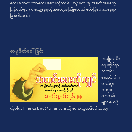
တွေ၊ မတရားတာတွေ၊ ဓလေ့ထုံးတမ်း ယဉ်ကျေးမှု အခက်အခဲတွေ
ကြားထဲမှာ ကြုံတွေ့နေရတဲ့အတွေ့အကြုံတွေကို ဖော်ပြပေးရာနေရာ
ဖြစ်ပါတယ်။
စာမူဖိတ်ခေါ်ခြင်း
အမျိုးသမီး
ရေးဆိုင်ရာ
သတင်း
ဆောင်းပါး၊
ဓာတ်ပုံ၊
ကဗျာ၊
ကာတွန်း
များ ပေးပို့
လိုပါက
hinews.bwu@gmail.com
သို့ ဆက်သွယ်နိုင်ပါသည်။