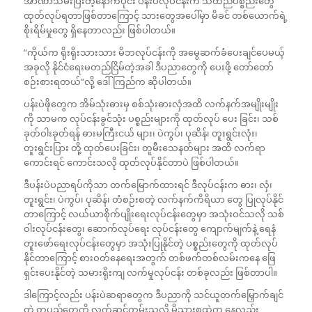
အာဏာသိမ်းပြီးတဲ့နောက်ပိုင်း ပန်းပဲလုပ်ငန်းက သံထည်ပစ္စည်းတွေ
ထုတ်လုပ်ရတာဖြစ်တာကြောင့် သားတွေအပေါ်မှာ မိခင် တစ်ယောက်ရဲ့
စိုးရိမ်မှုတွေ ရှိနေတာလည်း ဖြစ်ပါတယ်။
“ကိုယ်က ရိုးရိုးသားသား မိဘလုပ်ငန်းကို အမွေဆက်ခံပေးချင်ပေမယ့်
အခုလို နိုင်ငံရေးမတည်ငြိမ်တဲ့အခါ ဒီပညာတွေကို ပေးဖို့ တော်တော်
စဉ်းစားရတယ်”လို့ ဒေါ်ကြည်က ဆိုပါတယ်။
ပန်းပဲဖိုတွေက အိမ်သုံးဓားမှ စစ်သုံးဓားလှံအထိ လက်နက်အမျိုးမျိုး
ကို သာမက လုပ်ငန်းခွင်သုံး ပစ္စည်းများကို ထုတ်လုပ် ပေး ခြင်း၊ သစ်
ခုတ်ဝါးခုတ်ရန် ဓားမကြီးငယ် များ၊ ပဲကွပ်၊ ပုဆိန်၊ တူးရွင်းလုံး၊
တူးရွင်းပြား တို့ ထုတ်ပေးခြင်း၊ တူမီးသေနတ်များ အထိ လက်ရာ
ကောင်းရင် ကောင်းသလို ထုတ်လုပ်နိုင်တာပဲ ဖြစ်ပါတယ်။
ဒီပန်းပဲပညာရပ်ကိုသာ တက်မြောက်ထားရင် ဒီလုပ်ငန်းက ဓား၊ လှံ၊
တူးရွင်း၊ ပဲကွပ်၊ ပုဆိန်၊ တံစဉ်းစတဲ့ လက်နက်ကိရိယာ တွေ ပြုလုပ်နိုင်
တာကြောင့် လယ်ယာစိုက်ပျိုးရေးလုပ်ငန်းတွေမှာ အသုံးဝင်သလို သစ်
ဝါးလုပ်ငန်းတွေ၊ ဆောက်လုပ်ရေး လုပ်ငန်းတွေ ကျောက်မျက်နဲ့ ရေနံ
တူးဖော်ရေးလုပ်ငန်းတွေမှာ အသုံးပြုနိုင်တဲ့ ပစ္စည်းတွေကို ထုတ်လုပ်
နိုင်တာကြောင့် စားဝတ်နေရေးအတွက် တစ်ဖက်တစ်လမ်းကနေ ဖြေ
ရှင်းပေးနိုင်တဲ့ သမားရိုးကျ လက်မှုလုပ်ငန်း တစ်ခုလည်း ဖြစ်တာပါ။
ဒါကြောင့်လည်း ပန်းပဲဆရာတွေက ဒီပညာကို သင်ယူတက်မြှောက်ချင်
တဲ့ တပည့်တွေကို လက်ဆင့်ကမ်းသလို မိသားစုထဲက နေလည်း