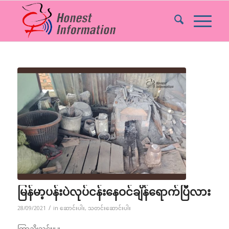
မြန်မာ့ပန်းပဲလုပ်ငန်းနေဝင်ချိန်ရောက်ပြီလား
/
28/09/2021
in
ဆောင်းပါး
,
သတင်းဆောင်းပါး
ကြာညိုသင်း။ ။