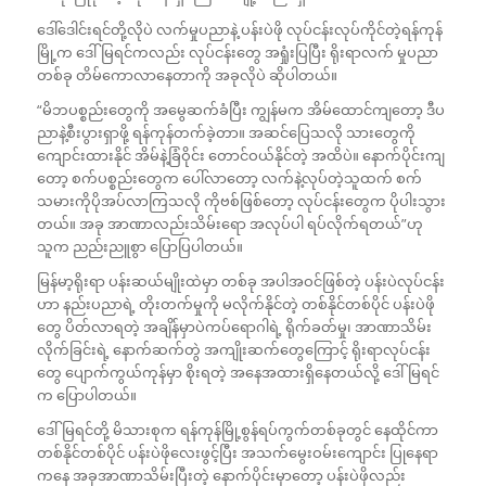
ဒေါ်ဒေါင်းရင်တို့လိုပဲ လက်မှုပညာနဲ့ ပန်းပဲဖို လုပ်ငန်းလုပ်ကိုင်တဲ့ရန်ကုန်
မြို့က ဒေါ်မြရင်ကလည်း လုပ်ငန်းတွေ အရှုံးပြပြီး ရိုးရာလက် မှုပညာ
တစ်ခု တိမ်ကောလာနေတာကို အခုလိုပဲ ဆိုပါတယ်။
“မိဘပစ္စည်းတွေကို အမွေဆက်ခံပြီး ကျွန်မက အိမ်ထောင်ကျတော့ ဒီပ
ညာနဲ့စီးပွားရှာဖို့ ရန်ကုန်တက်ခဲ့တာ။ အဆင်ပြေသလို သားတွေကို
ကျောင်းထားနိုင် အိမ်နဲ့ခြံဝိုင်း တောင်ဝယ်နိုင်တဲ့ အထိပဲ။ နောက်ပိုင်းကျ
တော့ စက်ပစ္စည်းတွေက ပေါ်လာတော့ လက်နဲ့လုပ်တဲ့သူထက် စက်
သမားကိုပိုအပ်လာကြသလို ကိုဗစ်ဖြစ်တော့ လုပ်ငန်းတွေက ပိုပါးသွား
တယ်။ အခု အာဏာလည်းသိမ်းရော အလုပ်ပါ ရပ်လိုက်ရတယ်”ဟု
သူက ညည်းညူစွာ ပြောပြပါတယ်။
မြန်မာ့ရိုးရာ ပန်းဆယ်မျိုးထဲမှာ တစ်ခု အပါအဝင်ဖြစ်တဲ့ ပန်းပဲလုပ်ငန်း
ဟာ နည်းပညာရဲ့ တိုးတက်မှုကို မလိုက်နိုင်တဲ့ တစ်နိုင်တစ်ပိုင် ပန်းပဲဖို
တွေ ပိတ်လာရတဲ့ အချိန်မှာပဲကပ်ရောဂါရဲ့ ရိုက်ခတ်မှု၊ အာဏာသိမ်း
လိုက်ခြင်းရဲ့ နောက်ဆက်တွဲ အကျိုးဆက်တွေကြောင့် ရိုးရာလုပ်ငန်း
တွေ ပျောက်ကွယ်ကုန်မှာ စိုးရတဲ့ အနေအထားရှိနေတယ်လို့ ဒေါ်မြရင်
က ပြောပါတယ်။
ဒေါ်မြရင်တို့ မိသားစုက ရန်ကုန်မြို့စွန်ရပ်ကွက်တစ်ခုတွင် နေထိုင်ကာ
တစ်နိုင်တစ်ပိုင် ပန်းပဲဖိုလေးဖွင့်ပြီး အသက်မွေးဝမ်းကျောင်း ပြုနေရာ
ကနေ အခုအာဏာသိမ်းပြီးတဲ့ နောက်ပိုင်းမှာတော့ ပန်းပဲဖိုလည်း