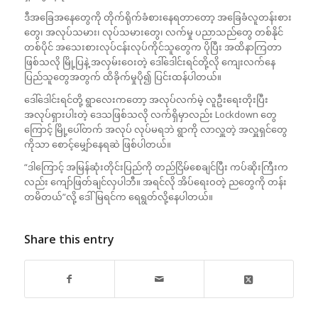
ဒီအခြေအနေတွေကို တိုက်ရိုက်ခံစားနေရတာတော့ အခြေခံလူတန်းစား
တွေ၊ အလုပ်သမား၊ လုပ်သမားတွေ၊ လက်မှု ပညာသည်တွေ တစ်နိုင်
တစ်ပိုင် အသေးစားလုပ်ငန်းလုပ်ကိုင်သူတွေက ပိုပြီး အထိနာကြတာ
ဖြစ်သလို မြို့ပြနဲ့ အလှမ်းဝေးတဲ့ ဒေါ်ဒေါင်းရင်တို့လို ကျေးလက်နေ
ပြည်သူတွေအတွက် ထိခိုက်မှုပို၍ ပြင်းထန်ပါတယ်။
ဒေါ်ဒေါင်းရင်တို့ ရွာလေးကတော့ အလုပ်လက်မဲ့ လူဦးရေးတိုးပြီး
အလုပ်ရှားပါးတဲ့ ဒေသဖြစ်သလို လက်ရှိမှာလည်း Lockdown တွေ
ကြောင့် မြို့ပေါ်တက် အလုပ် လုပ်မရဘဲ ရွာကို လာလှူတဲ့ အလှူရှင်တွေ
ကိုသာ စောင့်မျှော်နေရဆဲ ဖြစ်ပါတယ်။
“ဒါကြောင့် အမြန်ဆုံးတိုင်းပြည်ကို တည်ငြိမ်စေချင်ပြီး ကပ်ဆိုးကြီးက
လည်း ကျော်ဖြတ်ချင်လှပါဘီ။ အရင်လို အိပ်ရေးဝတဲ့ ညတွေကို တန်း
တမိတယ်”လို့ ဒေါ်မြရင်က ရေရွတ်လို့နေပါတယ်။
Share this entry