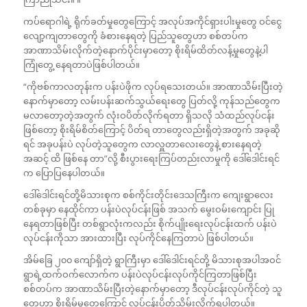
ကပ်ရောဂါရဲ့ ရိုက်ခတ်မှုတွေကြောင့် အလုပ်အကိုင်ရှားပါးမှုတွေ ဝင်ငွေ
လျော့ကျတာတွေကို ခံစားနေရတဲ့ ပြည်သူတွေဟာ စစ်တပ်က
အာဏာသိမ်းလိုက်တဲ့နောက်ပိုင်းမှာတော့ စိုးရိမ်ထိတ်လန့်မှုတွေနဲ့ပါ
ကြုံတွေ့ နေရတာပဲဖြစ်ပါတယ်။
“ကိုဗစ်ကာလတုန်းက ပန်းပဲဖိုက လုပ်ရသေးတယ်။ အာဏာသိမ်းပြီးတဲ့
နောက်မှာတော့ လမ်းပန်းဆက်သွယ်ရေးတွေ ပြတ်လို့ ကုန်သည်တွေက
မလာတော့တဲ့အတွက် လုံးဝပိတ်လိုက်ရတာ ရှိသလို သံထည်လုပ်ငန်း
ဖြစ်တော့ စိုးရိမ်စိတ်ကြောင့် ပိတ်ရ တာတွေလည်းရှိတဲ့အတွက် အခုဆို
ရင် အခုပန်းပဲ လုပ်တဲ့သူတွေက လာလှူတာလေးတွေနဲ့ စားနေရတဲ့
အဆင့် ထိ ဖြစ်နေ တာ”လို့ စီးပွားရေးကြပ်တည်းလာမှုကို ဒေါ်ဒေါင်းရင်
က ပြောပြနေပါတယ်။
ဒေါ်ဒေါင်းရင်တို့မိသားစုက စစ်ကိုင်းတိုင်းဒေသကြီးက ကျေးရွာလေး
တစ်ခုမှာ နေထိုင်ကာ ပန်းပဲလုပ်ငန်းဖြစ် အသက် မွေးဝမ်းကျောင်း ပြု
နေရတာဖြစ်ပြီး တစ်ရွာလုံးကလည်း စိုက်ပျိုးရေးလုပ်ငန်းထက် ပန်းပဲ
လုပ်ငန်းကိုသာ အားထားပြီး လုပ်ကိုင်နေကြတာပဲ ဖြစ်ပါတယ်။
အိမ်ခြေ ၂၀၀ ကျော်ရှိတဲ့ ရွာကြီးမှာ ဒေါ်ဒေါင်းရင်တို့ မိသားစုအပါအဝင်
ရွာရဲ့ထက်ဝက်လောက်က ပန်းပဲလုပ်ငန်းလုပ်ကိုင်ကြတာဖြစ်ပြီး
စစ်တပ်က အာဏာသိမ်းပြီးတဲ့နောက်မှာတော့ ဒီလုပ်ငန်းလုပ်ကိုင်တဲ့ သူ
တွေဟာ စိုးရိမ်မှုတွေကြောင့် လုပ်ငန်းပိတ်သိမ်းလိုက်ရပါတယ်။