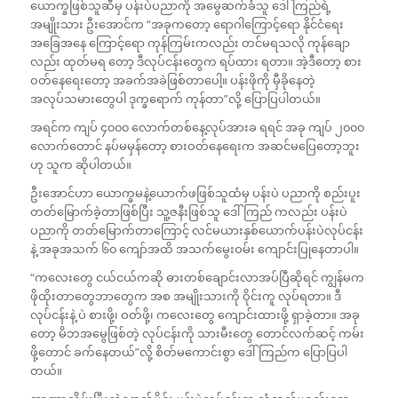
ယောက္ခဖြစ်သူဆီမှ ပန်းပဲပညာကို အမွေဆက်ခံသူ ဒေါ်ကြည်ရဲ့
အမျိုးသား ဦးအောင်က “အခုကတော့ ရောဂါကြောင့်ရော နိုင်ငံရေး
အခြေအနေ ကြောင့်ရော ကုန်ကြမ်းကလည်း တင်မရသလို ကုန်ချော
လည်း ထုတ်မရ တော့ ဒီလုပ်ငန်းတွေက ရပ်ထား ရတာ။ အဲ့ဒီတော့ စား
ဝတ်နေရေးတော့ အခက်အခဲဖြစ်တာပေါ့။ ပန်းဖိုကို မှီခိုနေတဲ့
အလုပ်သမားတွေပါ ဒုက္ခရောက် ကုန်တာ”လို့ ပြောပြပါတယ်။
အရင်က ကျပ် ၄၀၀၀ လောက်တစ်နေ့လုပ်အားခ ရရင် အခု ကျပ် ၂၀၀၀
လောက်တောင် နပ်မမှန်တော့ စားဝတ်နေရေးက အဆင်မပြေတော့ဘူး
ဟု သူက ဆိုပါတယ်။
ဦးအောင်ဟာ ယောက္ခမနဲ့ယောက်ဖဖြစ်သူထံမှ ပန်းပဲ ပညာကို စည်းပူး
တတ်မြောက်ခဲ့တာဖြစ်ပြီး သူ့ဇနီးဖြစ်သူ ဒေါ်ကြည် ကလည်း ပန်းပဲ
ပညာကို တတ်မြောက်တာကြောင့် လင်မယားနှစ်ယောက်ပန်းပဲလုပ်ငန်း
နဲ့ အခုအသက် ၆၀ ကျော်အထိ အသက်မွေးဝမ်း ကျောင်းပြုနေတာပါ။
“ကလေးတွေ ငယ်ငယ်ကဆို ဓားတစ်ချောင်းလာအပ်ပြီဆိုရင် ကျွန်မက
ဖိုထိုးတာတွေဘာတွေက အစ အမျိုးသားကို ဝိုင်းကူ လုပ်ရတာ။ ဒီ
လုပ်ငန်းနဲ့ ပဲ စားဖို့၊ ဝတ်ဖို့၊ ကလေးတွေ ကျောင်းထားဖို့ ရှာခဲ့တာ။ အခု
တော့ မိဘအမွေဖြစ်တဲ့ လုပ်ငန်းကို သားမီးတွေ တောင်လက်ဆင့် ကမ်း
ဖို့တောင် ခက်နေတယ်”လို့ စိတ်မကောင်းစွာ ဒေါ်ကြည်က ပြောပြပါ
တယ်။