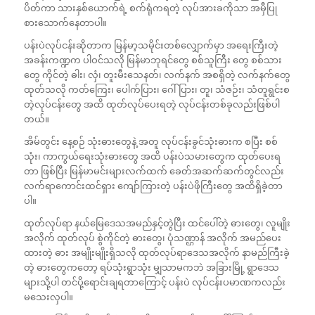
ပိတ်ကာ သားနှစ်ယောက်ရဲ့ စက်ရုံကရတဲ့ လုပ်အားခကိုသာ အမှီပြု
စားသောက်နေတာပါ။
ပန်းပဲလုပ်ငန်းဆိုတာက မြန်မာ့သမိုင်းတစ်လျှောက်မှာ အရေးကြီးတဲ့
အခန်းကဏ္ဍက ပါဝင်သလို မြန်မာဘုရင်တွေ စစ်သူကြီး တွေ စစ်သား
တွေ ကိုင်တဲ့ ဓါး၊ လှံ၊ တူးမီးသေနတ်၊ လက်နက် အစရှိတဲ့ လက်နက်တွေ
ထုတ်သလို ကတ်ကြေး၊ ပေါက်ပြား၊ ဂေါ်ပြား၊ တူ၊ သံဇဉ်း၊ သံတူရွင်းစ
တဲ့လုပ်ငန်းတွေ အထိ ထုတ်လုပ်ပေးရတဲ့ လုပ်ငန်းတစ်ခုလည်းဖြစ်ပါ
တယ်။
အိမ်တွင်း နေ့စဉ် သုံးဓားတွေနဲ့ အတူ လုပ်ငန်းခွင်သုံးဓားက စပြီး စစ်
သုံး၊ ကာကွယ်ရေးသုံးဓားတွေ အထိ ပန်းပဲသမားတွေက ထုတ်ပေးရ
တာ ဖြစ်ပြီး မြန်မာမင်းများလက်ထက် ခေတ်အဆက်ဆက်တွင်လည်း
လက်ရာကောင်းထင်ရှား ကျော်ကြားတဲ့ ပန်းပဲဖိုကြီးတွေ အထိရှိခဲ့တာ
ပါ။
ထုတ်လုပ်ရာ နယ်မြေဒေသအမည်နှင့်တွဲပြီး ထင်ပေါ်တဲ့ ဓားတွေ၊ လူမျိုး
အလိုက် ထုတ်လုပ် စွဲကိုင်တဲ့ ဓားတွေ၊ ပုံသဏ္ဌာန် အလိုက် အမည်ပေး
ထားတဲ့ ဓား အမျိုးမျိုးရှိသလို ထုတ်လုပ်ရာဒေသအလိုက် နာမည်ကြီးခဲ့
တဲ့ ဓားတွေကတော့ ရပ်သုံးရွာသုံး မျှသာမကဘဲ အခြားမြို့ ရွာဒေသ
များသို့ပါ တင်ပို့ရောင်းချရတာကြောင့် ပန်းပဲ လုပ်ငန်းပမာဏကလည်း
မသေးလှပါ။