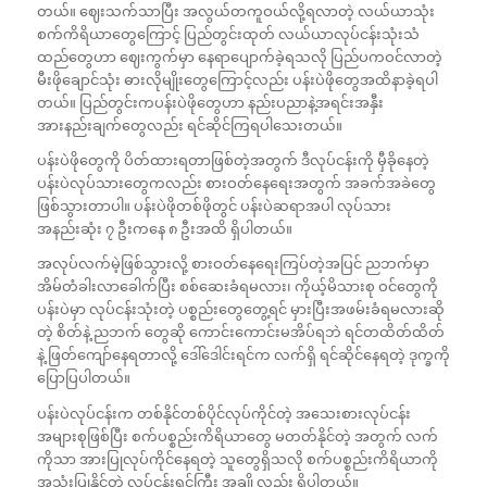
တယ်။ ဈေးသက်သာပြီး အလွယ်တကူဝယ်လို့ရလာတဲ့ လယ်ယာသုံး
စက်ကိရိယာတွေကြောင့် ပြည်တွင်းထုတ် လယ်ယာလုပ်ငန်းသုံးသံ
ထည်တွေဟာ ဈေးကွက်မှာ နေရာပျောက်ခဲ့ရသလို ပြည်ပကဝင်လာတဲ့
မီးဖိုချောင်သုံး ဓားလိုမျိုးတွေကြောင့်လည်း ပန်းပဲဖိုတွေအထိနာခဲ့ရပါ
တယ်။ ပြည်တွင်းကပန်းပဲဖိုတွေဟာ နည်းပညာနဲ့အရင်းအနှီး
အားနည်းချက်တွေလည်း ရင်ဆိုင်ကြရပါသေးတယ်။
ပန်းပဲဖိုတွေကို ပိတ်ထားရတာဖြစ်တဲ့အတွက် ဒီလုပ်ငန်းကို မှီခိုနေတဲ့
ပန်းပဲလုပ်သားတွေကလည်း စားဝတ်နေရေးအတွက် အခက်အခဲတွေ
ဖြစ်သွားတာပါ။ ပန်းပဲဖိုတစ်ဖိုတွင် ပန်းပဲဆရာအပါ လုပ်သား
အနည်းဆုံး ၇ ဦးကနေ ၈ ဦးအထိ ရှိပါတယ်။
အလုပ်လက်မဲ့ဖြစ်သွားလို့ စားဝတ်နေရေးကြပ်တဲ့အပြင် ညဘက်မှာ
အိမ်တံခါးလာခေါက်ပြီး စစ်ဆေးခံရမလား၊ ကိုယ့်မိသားစု ဝင်တွေကို
ပန်းပဲမှာ လုပ်ငန်းသုံးတဲ့ ပစ္စည်းတွေတွေ့ရင် မှားပြီးအဖမ်းခံရမလားဆို
တဲ့ စိတ်နဲ့ ညဘက် တွေဆို ကောင်းကောင်းမအိပ်ရဘဲ ရင်တထိတ်ထိတ်
နဲ့ ဖြတ်ကျော်နေရတာလို့ ဒေါ်ဒေါင်းရင်က လက်ရှိ ရင်ဆိုင်နေရတဲ့ ဒုက္ခကို
ပြောပြပါတယ်။
ပန်းပဲလုပ်ငန်းက တစ်နိုင်တစ်ပိုင်လုပ်ကိုင်တဲ့ အသေးစားလုပ်ငန်း
အများစုဖြစ်ပြီး စက်ပစ္စည်းကိရိယာတွေ မတတ်နိုင်တဲ့ အတွက် လက်
ကိုသာ အားပြုလုပ်ကိုင်နေရတဲ့ သူတွေရှိသလို စက်ပစ္စည်းကိရိယာကို
အသုံးပြုနိုင်တဲ့ လုပ်ငန်းရှင်ကြီး အချို့လည်း ရှိပါတယ်။