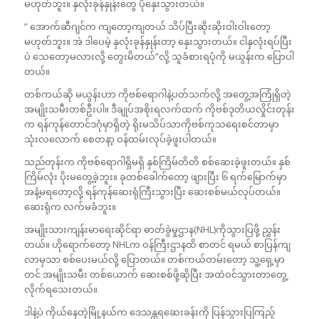
မဟုတ်ဘူး။ နှလုံးခုန်နှုန်းတွေ ပိုနှေးသွားတယ်။
” အောက်ဆီဂျင်က ကျတော့ကျတယ် သိပ်ပြီးဆိုးဆိုးဝါးဝါးတော့
မဟုတ်ဘူး။ အဲ ဒါပေမဲ့ နှလုံးခုန်နှုန်းတာ့ နှေးသွားတယ်။ ငါနှလုံးရပ်ပြီး
ပဲ သေတော့မလားလို့ တွေးမိတယ်”လို့ သူခံစားရပုံကို မယွန်းက ပြောပါ
တယ်။
တစ်ကယ်ဆို မယွန်းဟာ ကိုဗစ်ရောဂါနဲ့ပတ်သက်လို့ အတွေ့အကြုံရှိတဲ့
အမျိုးသမီးတစ်ဦးပါ။ ဒီချုပ်အစိုးရလက်ထက် ကိုဗစ်ဒုတိယလှိုင်းတုန်း
က ရန်ကုန်တောင်ဒဂုံမှာရှိတဲ့ ရိုးမသိပ်သာကိုဗစ်ကုသရေးစင်တာမှာ
သုံးလလောက် စေတနာ့ ဝန်ထမ်းလုပ်ခဲ့ဖူးပါတယ်။
သည်တုန်းက ကိုဗစ်ရောဂါရှိမရှိ နှစ်ကြိမ်တိတိ စစ်ဆေးခဲ့ဖူးတယ်။ နှစ်
ကြိမ်လုံး ပိုးမတွေ့ခဲ့ဘူး။ ခုတစ်ခေါက်တော့ ဖျားပြီး ၆ ရက်မြောက်မှာ
အနံ့မရတော့လို့ ရန်ကုန်ဆေးရုံကြီးသွားပြီး ဆေးစစ်မယ်လုပ်တယ်။
ဆေးရုံက လက်မခံဘူး။
အမျိုးသားကျန်းမာရေးဆိုင်ရာ ဓာတ်ခွဲမှုဌာန(NHL)ကိုသွားပြဖို့ ညွှန်း
တယ်။ ဟိုရောက်တော့ NHLက ဝန်ကြီးဌာနထိ စာတင် ရမယ် စာပြန်ကျ
လာမှသာ စစ်ပေးမယ်လို့ ပြောတယ်။ တစ်ကယ်တမ်းတော့ သူ့ရှေ့မှာ
တင် အမျိုးသမီး တစ်ယောက် ဆေးစစ်ဖို့ဆိုပြီး အထဲဝင်သွားတာတွေ့
လိုက်ရသေးတယ်။
ဒါနဲ့ပဲ ကိုယ်နေတဲ့မြို့နယ်က ဒေသန္တရဆေးခန်းကို ပြန်သွားပြကြည့်