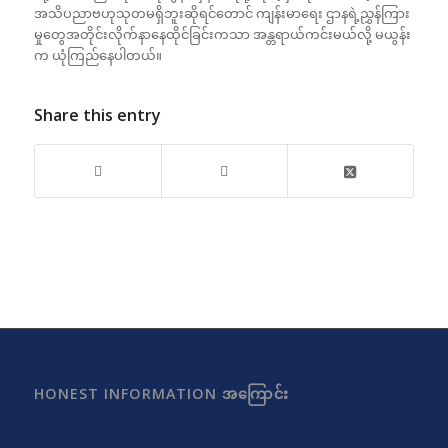
အသိပညာဗဟုသုတမရှိဘူးဆိုရင်တောင် ကျန်းမာရေး ဌာနရဲ့ညွှန်ကြား
မှုတွေအတိုင်းလိုက်နာနေထိုင်ခြင်းကသာ အန္တရာယ်ကင်းမယ်လို့ မယွန်း
က ယုံကြည်နေပါတယ်။
Share this entry
HONEST INFORMATION အကြောင်း