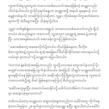
ကူးစက်ခံရသူတွေထဲ ကလေးတစ်ယောက်အမေဖြစ်တဲ့ မဂျူးလည်း
ပါဝင်ခဲ့ပါတယ်။ ဇူလိုင်၃ရက်နေ့ဟာ မဂျူးအဖို့ အမှတ် ရနေမယ့် ဘဝ
နေ့စွဲတစ်ခုပါ။ ဘာကြောင့်လဲဆိုတာ သူ့မှာ ကိုဗစ်ရောဂါကူးစက်ခံထား
ရတာကို အဲဒီနေ့ကစပြီး သိခဲ့ရလို့ပါပဲ။
သူ့မှာ တစ်နှစ်နဲ့လေးလသားအရွယ် သားလေးတစ်ယောက်လည်း ရှိပါ
တယ်။ အဲသည်နေ့က ကလေးကို သူ့အဘွား (မဂျူးရဲ့အမေ) နဲ့ ထားခဲ့
ပြီး သားအဖနှစ်ယောက် ဆေးခန်းသွားပြ ဖြစ်တယ်။
” ဆေးစစ်တော့ ဖေဖေလိုက်ပို့တယ်။ ကိုယ်ဖြစ်နေတာ ဒီ(ကိုဗ
စ်)လက္ခဏာနဲ့ တူတယ်။ ရတဲ့အဖြေပေါ် စိတ်ခိုင်ခိုင်မာမာ ထားရမယ်လို့
လမ်းမှာ မှာတယ်”လို့ မဂျူးက ပြောပါတယ်။
Text Kid နဲ့စစ်တဲ့အဖြေဟာလည်း သူတို့သားအဖ တွေးထင်ခဲ့သလို ပိုး
တွေ့(Positive)အဖြေ ထွက်ခဲ့ပါတယ်။ အဖြေသိ သိချင်း မဂျူးခေါင်းထဲ
မူးခနဲမိုက်ခနဲ ဖြစ်သွားတယ်။ အဆိုးဆုံးကိုကြိုတွေးထားပေမဲ့ လူမမယ်
ကလေးတစ်ဦးရဲ့ မိခင် ဖြစ်နေတာကြောင့် စိတ်ပူသွားတယ်။
“ခေါင်းတွေမူးပြီး ထတောင်မထနိုင်လို့ ဒေါက်တာအိမ်က Dream Bed
မှာ ခဏနားခဲ့ရသေးတယ်”
တစ်ကယ်တော့ မဂျူးဟာ စဖျားတဲ့နေ့ကတည်းက ခေါင်းတွေ ကိုက်နေ
ခဲ့တာပါ။ဇွန်လ ၂၈ ရက်မှာကတည်းကမဂျူး စပြီး ဖျားပါတယ်။ ခေါင်း