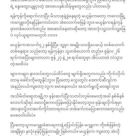
ရဲ့ နွေးထွေးပျူငှာတဲ့ အားပေးနှစ်သိမ့်မှုတွေလည်း ပါတာပေါ့။
ရန်ကုန်ကိုရောက်လာပြီး မိသားစုနဲ့ခွဲနေရတဲ့ မယွန်းကတော့ ကလေးမြို့
ကမဂျူးလိုနေပြန်ကောင်းတာ အဲလောက်မမြန် ဘူး။ မယွန်းကရန်ကုန်
မှာတစ်ယောက်တည်း အဆောင်နေတာဆိုတော့ အားလုံးသူ့လက်သူ့ခြေ
ပဲ လုပ်ယူရတာမဟုတ် လား။
မယွန်းကအသက်၄၂ နှစ်ရှိပြီ။ သူ့မှာ အမျိုးသားရှိပေမယ့် တစ်ယောက်
တစ်နေရာ။ သည်တော့ ရန်ကုန်မှာ သူတစ်ယောက် တည်း။ ဇွန်လ ၂၆
ရက်ကစပြီးဖျားတာဟာ ဇွန် ၂၇ နဲ့ ၂၈ ရက်တွေမှာ အိပ်ယာထဲ လဲသွား
တဲ့အထိပဲ။
ဖျားကဖျား နားထင်တွေငယ်ထိပ်တွေ မျက်ရိုးတွေကလည်း ကိုက်လိုက်
တာမှ ခေါင်းကိုမထူနိုင်ဘူး။ ပြီးတော့ သွေးတွင်း အောက်ဆီဂျင်က
အနည်းငယ်ကျတော့ လူက မောနေတယ်။ အသက်ရှုလို့ မဝချင်ဘူး။
အသိမိတ်ဆွေတချို့က ဖုန်းဆက်ပြီးသတင်းလှမ်းမေးတဲ့အခါ နှစ်မိနစ်
လောက်ဆိုရင် မောလို့စကားပြန်မပြောနိုင်တော့ဘူး။ ဖုန်းချလိုက်ရမှာ
အားနာလို့သာဆက်ကိုင်ထားရတယ် တစ်ဖက်ကပြောစကားတွေလည်း
ဝေဝေဝါးဝါးပဲ။
ပြီးတော့သူကမဂျူးခံစားရတာနဲ့ ပြောင်းပြန်။ မဂျူးက ကိုဗစ်ဖြစ်တဲ့
အချိန်မှာ နှလုံးခုန်ပိုမြန်တာမျိုး ဖြစ်တယ်။ မယွန်းက ကျတော့ အဲလို