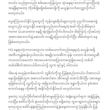
တယ်။ သည်မှာလည်း စစ်မပေးပြန်ဘူး။ သုံးနေရာ လောက်သွားပြီးတဲ့
အချိန်မှာတော့ ကိုဗစ်ရှိမရှိစစ်ဆေးဖို့ကို မယွန်းလက်လျှော့လိုက်ပါ
တော့တယ်။
ငွေကြေးတတ်နိုင်သူတွေလို ကုန်ကျစရိတ်များလှတဲ့ ပုဂ္ဂလိကဆေးရုံ
တွေလည်း မသွားနိုင် ဆေးရုံလည်းတက်မရတဲ့အခါ ကိုယ့်အိမ်မှာပဲ
Home Quarantine နေဖို့ ဆုံးဖြတ်လိုက်ပါတယ်။ ဒါကြောင့် လိုအပ်တဲ့
အစားအသောက်နဲ့ ဆေးဝါး တချို့ပြေးဝယ်လိုက်ပြီး အိမ်ထဲမှာပဲ နေ
ဖြစ်တော့တယ်။
HQ နေရာတဲ့ကာလတွေဟာ တစ်ယောက်တည်းနေရတဲ့ မယွန်းအဖို့
အထီးကျန်ဆန်လှပါတယ်။ အမျိုးသားဆီက ဖုန်း လာတာ မိဘတွေဆီ
ကသတင်းမေးတာ အားပေးစကားပြောတာတွေရှိပေမယ့် တစ်ခါ
တစ်ခါစိတ်အားငယ်မိတယ်လို့ သူက ရင်ဖွင့် ပါတယ်။
ဒါပေမဲ့ မယွန်းတစ်ယောက် သူ့စိတ်ကိုသူ ပြန်စုစည်းတယ်။ ငါအားငယ်
နေလို့မဖြစ်ဘူး။ အစားဝင်အောင်စား အိပ်ပျော် အောင်အိပ်ပြီး အားမွေး
မှဖြစ်မယ်လို့ သူ့ကိုယ်သူ အမြဲသတိပေးတယ်။ ခန္ဓာကိုယ်က ခုခံအား
ကောင်းနေမှ ကိုဗစ်ကို အနိုင်တိုက်နိုင်မယ် မဟုတ်လား။
ခုတော့ သည်လိုစိတ်ဓာတ်ခိုင်မာမှုကြောင့်ပဲ အနံ့ပျောက်ရက အနံ့ပြန်ရ
လာပြီ။ ခေါင်းကိုက် နားထင်ထိုးလည်း မရှိတော့ ဘူး။ ဖျားလည်းမဖျား
တော့ဘူး။ ခေါင်းနဲနဲမကြည်သေးတာနဲ့ နုံးနေတာကလွဲ ပုံမှန်နီးပါး ပြန်