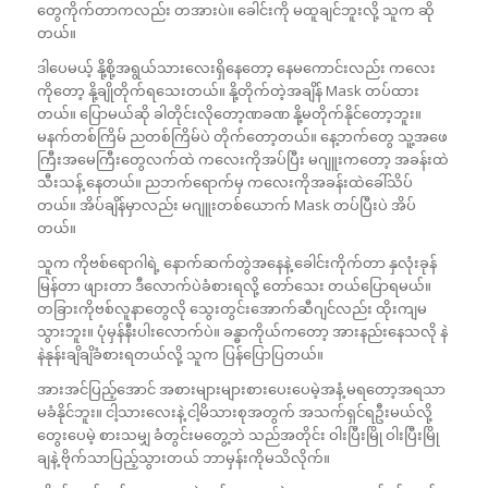
တွေကိုက်တာကလည်း တအားပဲ။ ခေါင်းကို မထူချင်ဘူးလို့ သူက ဆို
တယ်။
ဒါပေမယ့် နို့စို့အရွယ်သားလေးရှိနေတော့ နေမကောင်းလည်း ကလေး
ကိုတော့ နို့ချိုတိုက်ရသေးတယ်။ နို့တိုက်တဲ့အချိန် Mask တပ်ထား
တယ်။ ပြောမယ်ဆို ခါတိုင်းလိုတော့ဏခဏ နို့မတိုက်နိုင်တော့ဘူး။
မနက်တစ်ကြိမ် ညတစ်ကြိမ်ပဲ တိုက်တော့တယ်။ နေ့ဘက်တွေ သူ့အဖေ
ကြီးအမေကြီးတွေလက်ထဲ ကလေးကိုအပ်ပြီး မဂျူးကတော့ အခန်းထဲ
သီးသန့် နေတယ်။ ညဘက်ရောက်မှ ကလေးကိုအခန်းထဲခေါ်သိပ်
တယ်။ အိပ်ချိန်မှာလည်း မဂျူးတစ်ယောက် Mask တပ်ပြီးပဲ အိပ်
တယ်။
သူက ကိုဗစ်ရောဂါရဲ့ နောက်ဆက်တွဲအနေနဲ့ ခေါင်းကိုက်တာ နှလုံးခုန်
မြန်တာ ဖျားတာ ဒီလောက်ပဲခံစားရလို့ တော်သေး တယ်ပြောရမယ်။
တခြားကိုဗစ်လူနာတွေလို သွေးတွင်းအောက်ဆီဂျင်လည်း ထိုးကျမ
သွားဘူး။ ပုံမှန်နီးပါးလောက်ပဲ။ ခန္ဓာကိုယ်ကတော့ အားနည်းနေသလို နဲ
နဲနုန်းချိချိခံစားရတယ်လို့ သူက ပြန်ပြောပြတယ်။
အားအင်ပြည့်အောင် အစားများများစားပေးပေမဲ့အနံ့ မရတော့အရသာ
မခံနိုင်ဘူး။ ငါ့သားလေးနဲ့ ငါ့မိသားစုအတွက် အသက်ရှင်ရဦးမယ်လို့
တွေးပေမဲ့ စားသမျှ ခံတွင်းမတွေ့ဘဲ သည်အတိုင်း ဝါးပြီးမြို ဝါးပြီးမြို
ချနဲ့ ဗိုက်သာပြည့်သွားတယ် ဘာမှန်းကိုမသိလိုက်။