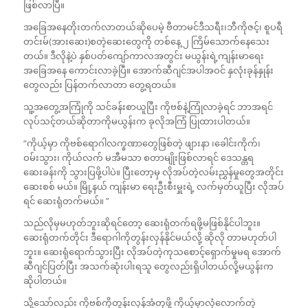
ဖြစ်လာပြီ။
အခြေအနေတိုးတက်လာတယ်ဆိုပေမဲ့ ဗီတာမင်ဒီသရီး၊ဘီကိုဇင့်၊ စူပရီ
တင်းမ်(အားဆေး)စတဲ့ဆေးတွေကို တစ်နေ့ ၂ ကြိမ်သောက်နေသေး
တယ်။ ဒီလိုနဲ့ပဲ နှစ်ပတ်ကျော်ကာလအတွင်း မယွန်းရဲ့ကျန်းမာရေး
အခြေအနေ ကောင်းလာခဲ့ပြီ။ အောက်ဆီဂျင်အပါအဝင် နှလုံးခုန်နှုန်း
တွေလည်း ပြန်တက်လာတာ တွေ့ရတယ်။
သူ့အတွေ့အကြုံကို သင်ခန်းစာယူပြီး ကိုဗစ်နဲ့ကြုံလာခဲ့ရင် ဘာအရင်
လုပ်သင့်တယ်ဆိုတာကိုမယွန်းက ခုလိုအကြံ ပြုထားပါတယ်။
“ကိုယ့်မှာ ကိုဗစ်ရောဂါလက္ခဏာတွေဖြစ်တဲ့ ဖျားနာ ၊ခေါင်းကိုက်၊
ဝမ်းသွား၊ ကိုယ်လက် မအီမသာ စတာမျိုးဖြစ်လာရင် ဒေသန္တရ
ဆေးခန်းကို သွားပြဖို့ပါပဲ။ ပြီးတော့မှ လိုအပ်တဲ့လမ်းညွှန်မှုတွေအတိုင်း
ဆေးစစ် မယ်။ မြို့နယ် ကျန်းမာ ရေးဦးစီးမှူးရဲ့ လက်မှတ်ယူပြီး လိုအပ်
ရင် ဆေးရုံတက်မယ်။ ”
သည်လိုမှမဟုတ်ဘူးဆိုရင်တော့ ဆေးရုံတက်ရဖို့မဖြစ်နိုင်ပါဘူး။
ဆေးရုံတက်တိုင်း ဒီရောဂါကိုတွန်းလှန်နိုင်မယ်လို့ ဆိုလို တာမဟုတ်ပါ
ဘူး။ ဆေးရုံရောက်သွားပြီး လိုအပ်တဲ့ကုသစောင့်ရှောက်မှုမရ အောက်
ဆီဂျင်ပြတ်ပြီး အသက်ဆုံးပါးရသူ တွေလည်းရှိပါတယ်လို့မယွန်းက
ဆိုပါတယ်။
သို့သော်လည်း ကိုဗစ်ကိုတွန်းလှန်အံတုဖို့ ကိုယ့်မှာလုံလောက်တဲ့