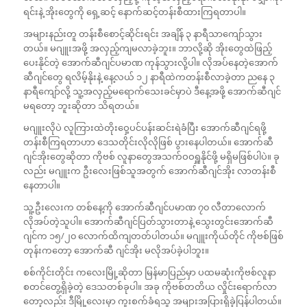
ရင်းနဲ့ အိုးတွေကို ရှေ့ဆင့် နောက်ဆင့်တန်းစီထားကြရတာပါ။
အများနည်းတူ တန်းစီစောင့်ဆိုင်းရင်း အချိန် ၃ နာရီသာကျော်သွား
တယ်။ မဂျူးအဖို့ အလှည့်ကျမလာခဲ့ဘူး။ ဘာလို့ဆို အိုးတွေထဲဖြည့်
ပေးနိုင်တဲ့ အောက်ဆီဂျင်ပမာဏ ကုန်သွားလို့ပါ။ လိုအပ်နေတဲ့အောက်
ဆီဂျင်တွေ ရလိမ့်နိုးနဲ့ နေ့လယ် ၁၂ နာရီထဲကတန်းစီလာခဲ့တာ ညနေ ၃
နာရီကျော်လို့ သူ့အလှည့်မရောက်သေးခင်မှာပဲ ဒီနေ့အဖို့ အောက်ဆီဂျင်
မရတော့ ဘူးဆိုတာ သိရတယ်။
မဂျူးလိုပဲ လူကြားထဲတိုးဝှေ့ပင်ပန်းဆင်းရဲခံပြီး အောက်ဆီဂျင်ရဖို့
တန်းစီကြရတာဟာ ဒေသတိုင်းလိုလိုဖြစ် ပွားနေပါတယ်။ အောက်ဆီ
ဂျင်အိုးတွေဆိုတာ ကိုဗစ် လူနာတွေအသက်ဝဝရှူနိုင်ဖို့ မရှိမဖြစ်ပါပဲ။ ခု
လည်း မဂျူးက ဦးလေးဖြစ်သူအတွက် အောက်ဆီဂျင်အိုး လာတန်းစီ
နေတာပါ။
သူ့ဦးလေးက တစ်နေ့ကို အောက်ဆီဂျင်ပမာဏ ၇၀ လီတာလောက်
လိုအပ်တဲ့သူပါ။ အောက်ဆီဂျင်ပြတ်သွားတာနဲ့ သွေးတွင်းအောက်ဆီ
ဂျင်က ၁၅/၂၀ လောက်ထိကျတတ်ပါတယ်။ မဂျူးကိုယ်တိုင် ကိုဗစ်ဖြစ်
တုန်းကတော့ အောက်ဆီ ဂျင်အိုး မလိုအပ်ခဲ့ပါဘူး။
စစ်ကိုင်းတိုင်း ကလေးမြို့ဆိုတာ မြန်မာပြည်မှာ ပထမဆုံးကိုဗစ်လူနာ
စတင်တွေ့ရှိခဲ့တဲ့ ဒေသတစ်ခုပါ။ အခု ကိုဗစ်တတိယ လှိုင်းရောက်လာ
တော့လည်း ဒီမြို့လေးမှာ ကူးစက်ခံရသူ အများအပြားရှိခဲ့ပြန်ပါတယ်။