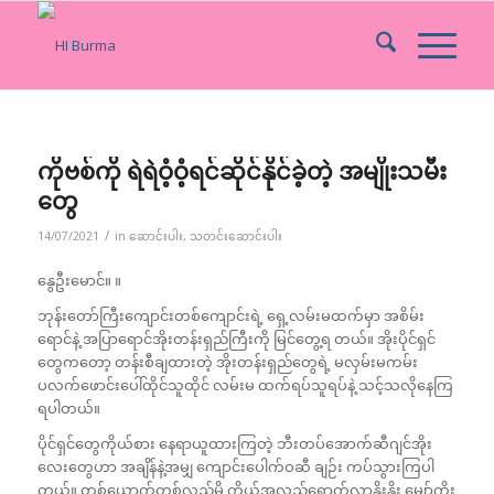
ကိုဗစ်ကို ရဲရဲဝံ့ဝံ့ရင်ဆိုင်နိုင်ခဲ့တဲ့ အမျိုးသမီး
တွေ
/
14/07/2021
in
ဆောင်းပါး
,
သတင်းဆောင်းပါး
နွေဦးမောင်။ ။
ဘုန်းတော်ကြီးကျောင်းတစ်ကျောင်းရဲ့ ရှေ့လမ်းမထက်မှာ အစိမ်း
ရောင်နဲ့ အပြာရောင်အိုးတန်းရှည်ကြီးကို မြင်တွေ့ရ တယ်။ အိုးပိုင်ရှင်
တွေကတော့ တန်းစီချထားတဲ့ အိုးတန်းရှည်တွေရဲ့ မလှမ်းမကမ်း
ပလက်ဖောင်းပေါ်ထိုင်သူထိုင် လမ်းမ ထက်ရပ်သူရပ်နဲ့ သင့်သလိုနေကြ
ရပါတယ်။
ပိုင်ရှင်တွေကိုယ်စား နေရာယူထားကြတဲ့ ဘီးတပ်အောက်ဆီဂျင်အိုး
လေးတွေဟာ အချိန်နဲ့အမျှ ကျောင်းပေါက်ဝဆီ ချဉ်း ကပ်သွားကြပါ
တယ်။ တစ်ယောက်တစ်လှည့်မို့ ကိုယ့်အလှည့်ရောက်လာနိုးနိုး မျှော်ကိုး