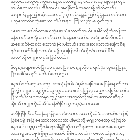
ကိုယ်လက်လှုပ်ရှားမှုအနေနဲ့ သင်ထားဖူးတဲ့ ယောဂလေ့ကျင့်ခန်း လုပ်
တယ်။ စားတယ်။ အိပ်တယ်။ အချိန်တန် ကလေးနို့ တိုက်တယ်။
ဆရာဝန်ညွှန်ကြားတဲ့ဆေးတချို့ကို တစ်နေ့နှစ်ကြိမ် ပုံမှန်သောက်တယ်
။ သူသောက်ရတဲ့ဆေးက သိပ်အများ ကြီးလည်း မဟုတ်ဘူး။
” ဆေးက ဒေါက်တာပေးတဲ့ဆေးပဲသောက်တယ်။ ခေါင်းကိုက်တုန်းက
ဖုန်းဆက်မေးပြီးသောက်တာ ပါရာနဲ့အမောက်စ လင်၅၀၀မီလီဂရမ်။
နှာစေးရင်စီထရင်း သောက်ခိုင်းပါတယ်။ အားဆေးသောက်နေကြရှိရ
ရင် သောက်ဖို့ပြောတယ်။ မရှိဘူးပြောလို့ ဘီကိုဇင့်သောက်ခိုင်း
တယ်”လို့ မဂျူးက ရှင်းပြပါတယ်။
ဒီလိုနဲ့ အဖျားစဝင်ပြီး ၁၁ ရက်မြောက်နေ့ ဇူလိုင် ၈ ရက်မှာ သူအနံ့ပြန်ရ
ပြီး ခေါင်းလည်း မကိုက်တော့ဘူး။
နောက်ရက်တွေမှာတော့ အားလုံးနီးပါး ပုံမှန်အခြေအနေ ပြန်ရောက်လာ
ပြီလို့ မဂျူးက သူ့ကိုယ်သူ ယူဆတယ်။ ဒါကြောင့် လည်း နေပြန်ကောင်း
ပြီးရက်ပိုင်းလောက်မှာ သူ့ဦးလေးအတွက်လိုအပ်တဲ့ အောက်ဆီဂျင်
အိုးကို မဂျူးကိုယ်တိုင်တန်းစီပြီး သွားယူခဲ့သေးတာ။
ခုလိုမြန်မြန်ဆန်ဆန်နေပြန်ကောင်းလာတာဟာ ကိုယ်ခံအားစနစ်ကြောင့်
ဖြစ်ပေမဲ့ အပြုစုကောင်းတာလည်း ပါမယ်လို့ မဂျူးကတော့ ယုံကြည်
နေတယ်။ သူ့မှာ ကိုဗစ်ရောဂါရှိပြီဆိုတာသိရတော့ အဖေအမေတွေက
ဘာအပူအပင်မှ မရှိရလေ အောင် စီမံပေးတယ်။ ကလေးထိန်းပေးတဲ့
အစားအသောက် ဆေးဝါး ဘာမှလိုလေသေးမရှိဘူး။ ပြီးတော့ မိသားစု