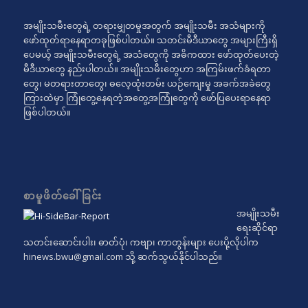
အမျိုးသမီးတွေရဲ့ တရားမျှတမှုအတွက် အမျိုးသမီး အသံများကို
ဖော်ထုတ်ရာနေရာတခုဖြစ်ပါတယ်။ သတင်းမီဒီယာတွေ အများကြီးရှိ
ပေမယ့် အမျိုးသမီးတွေရဲ့ အသံတွေကို အဓိကထား ဖော်ထုတ်ပေးတဲ့
မီဒီယာတွေ နည်းပါတယ်။ အမျိုးသမီးတွေဟာ အကြမ်းဖက်ခံရတာ
တွေ၊ မတရားတာတွေ၊ ဓလေ့ထုံးတမ်း ယဉ်ကျေးမှု အခက်အခဲတွေ
ကြားထဲမှာ ကြုံတွေ့နေရတဲ့အတွေ့အကြုံတွေကို ဖော်ပြပေးရာနေရာ
ဖြစ်ပါတယ်။
စာမူဖိတ်ခေါ်ခြင်း
အမျိုးသမီး
ရေးဆိုင်ရာ
သတင်းဆောင်းပါး၊ ဓာတ်ပုံ၊ ကဗျာ၊ ကာတွန်းများ ပေးပို့လိုပါက
hinews.bwu@gmail.com
သို့ ဆက်သွယ်နိုင်ပါသည်။