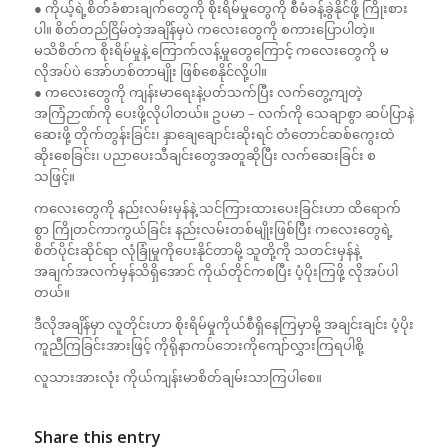
● ကိုယ့်ရဲ့စိတ်ခံစားချက်တွေကို စိုးရိမ်မှုတွေကို စီမံခန့်ခွဲနိုင်ဖို့ ကြိုးစား
ပါ။ စိတ်တည်ငြိမ်တဲ့အချိန်မှပဲ ကလေးတွေကို စကားပြောပါတဲ့။
မသိစိတ်က စိုးရိမ်မှုနဲ့ ကြောက်လန့်မှုတွေကြောင့် ကလေးတွေကို မ
လိုအပ်ပဲ အော်ဟစ်တာမျိုး ဖြစ်စေနိုင်လို့ပါ။
● ကလေးတွေကို ကျန်းမာရေးနဲ့ပတ်သက်ပြီး လက်တွေ့ကျတဲ့
အကြံဉာဏ်ကို ပေးဖို့လိုပါတယ်။ ဥပမာ – လက်ကို သေချာစွာ ဆပ်ပြာနဲ့
ဆေးဖို့ တိုက်တွန်းခြင်း၊ နှာချေချောင်းဆိုးရင် တံတောင်ဆစ်ကွေးထဲ
ဆိုးစေခြင်း၊ ပညာပေးသီချင်းတွေအတူဆိုပြီး လက်ဆေးခြင်း စ
သဖြင့်။
ကလေးတွေကို နည်းလမ်းမှန်နဲ့ သင်ကြားထားပေးခြင်းဟာ ထိရောက်
စွာ ကြိုတင်ကာကွယ်ခြင်း နည်းလမ်းတစ်မျိုးဖြစ်ပြီး ကလေးတွေရဲ့
စိတ်ပိုင်းဆိုင်ရာ လုံခြုံမှုကိုပေးနိုင်တာမို့ သူတို့ကို သတင်းမှန်နဲ့
အချက်အလက်မှန်သိရှိအောင် ကိုယ်တိုင်ကစပြီး ပံ့ပိုးကြဖို့ လိုအပ်ပါ
တယ်။
ဒီလိုအချိန်မှာ လူတိုင်းဟာ စိုးရိမ်မှုကိုယ်စီရှိနေကြမှာမို့ အချင်းချင်း ပံ့ပိုး
ကူညီကြခြင်းအားဖြင့် ကိုရိုနာကပ်ဘေးကိုကျော်လွှားကြရပါစို့
လူသားအားလုံး ကိုယ်ကျန်းမာစိတ်ချမ်းသာကြပါစေ။
Share this entry