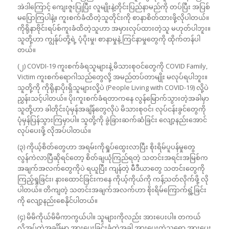
အဲဒါကြောင့် ကျေးဇူးပြုပြီး လူမျိုးနဲ့တိုင်းပြည်နာမည်ကို တပ်ပြီး အပြစ်
မပြောကြပါနဲ့။ ကူးစက်ခံထိတဲ့သူတိုင်းကို စာနာစိတ်ထားဖို့လိုပါတယ်။
ကိုရိုနာဗိုင်းရပ်စ်ကူးခံထိတဲ့သူဟာ အမှားလုပ်ထားတဲ့သူ မဟုတ်ပါဘူး။
သူတို့ဟာ ကျွန်ုပ်တို့ရဲ့ ပံ့ပိုးမှု၊ စာနာမှုနဲ့ ကြင်နာမှုတွေကို ထိုက်တန်ပါ
တယ်။
(၂) COVDI-19 ကူးစက်ခံရသူများနဲ့ မိသားစုဝင်တွေကို COVID Family,
Victim ကူးစက်ရောဂါသည်တွေလို့ အမည်တပ်တာမျိုး မလုပ်ရပါဘူး။
သူတို့ကို ကိုရိုနာပိုးရှိသူများလို့ပဲ (People Living with COVID-19) လို့ပဲ
ညွှန်းသင့်ပါတယ်။ ပိုးကူးစက်ခံရတာကနေ လွန်မြောက်သွားတဲ့အခါမှာ
သူတို့ဟာ ခါတိုင်းပုံမှန်အချိန်တွေလိုပဲ မိသားစုဝင်၊ လုပ်ငန်းခွင်တွေကို
ပုံမှန်ပြန်သွားကြမှာပါ။ သူတို့ကို ခွဲခြားဆက်ဆံခြင်း လျော့နည်းအောင်
လုပ်ပေးဖို့ လိုအပ်ပါတယ်။
(၃) ကိုယ့်စိတ်တွေဟာ အရမ်းကိုရှုပ်ထွေးလာပြီး စိုးရိမ်ပူပန်မှုတွေ
လွန်ကဲလာပြီဆိုရင်တော့ စိတ်ချယုံကြည်ရတဲ့ သတင်းအရင်းအမြစ်က
အချက်အလက်တွေကိုပဲ ရယူပြီး ကျန်တဲ့ မီဒီယာတွေ သတင်းတွေကို
ကြည့်ရှုခြင်း၊ နားထောင်ခြင်းကနေ ကိုယ့်ကိုယ်ကို ကန့်သတ်လိုက်ဖို့ လို
ပါတယ်။ တိကျတဲ့ သတင်းအချက်အလက်ဟာ စိုးရိမ်ကြောက်ရွံ့ခြင်း
ကို လျော့နည်းစေနိုင်ပါတယ်။
(၄) မိမိကိုယ်မိမိကာကွယ်ပါ။ သူများကိုလည်း အားပေးပါ။ တကယ်
လိုအပ်တဲ့အချိန်မှာ အားပေးခြင်းခံတဲ့အခါ အားပေးတဲ့သူရော အားပေး