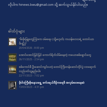
လိုပါက
hinews.bwu@gmail.com
သို့ ဆက်သွယ်နိုင်ပါသည်။
ဓါတ်ပုံများ
“မီးခိုးမြူတွေကြားက ဝမ်းရေး (သို့မဟုတ်) ကယန်းဒေသရဲ့ တောင်ယာ
မီးရှို့ပွဲ”
20/04/2026 - 8:00 pm
အောင်အောင်မြင်မြင် ကောက်ရိတ်သိမ်းနေတဲ့ ကယောစစ်ရှောင်တွေ
26/11/2025 - 2:54 pm
စစ်ကောင်စီ ဦးဆောင်ကျင်းပတဲ့ တောင်ကြီးတန်ဆောင်တိုင်ပွဲ လာရောက်
လည်ပတ်သူနည်းပါး
22/11/2023 - 7:02 pm
ဖိုဝါဒကြီးစိုးနေသရွေ့ ဖက်ဒရယ်ဒီမိုကရေစီ အလှမ်းဝေးနေဆဲ
13/03/2023 - 4:31 pm