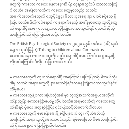
တွေကို “ကလေး ကလေးနေရာနေ”ဆိုပြီး လူရာမသွင်းပဲ ထားတတ်ကြ
ပါတယ်။ အမှန်တကယ်က ကလေးတွေမှာလည်း သတင်း
အချက်အလက်တွေကို ရယူပိုင်ခွင့်၊ မိသားစုအရေးမှာ ပါဝင်ခွင့်တွေ ရှိ
ကြပါတယ်။ ဒီလိုကပ်ရောဂါကျရောက်နေတဲ့ အချိန်မှာတော့ သူတို့တွေ
ကို ရောဂါပိုးအကြောင်းနဲ့ ဘယ်လိုကြိုတင်ကာကွယ်ရင် ရတယ်ဆိုတဲ့
အကြောင်းကို ပြောပြထားသင့်ပါတယ်။
The British Psychological Society က ၂၀၂၀ ခုနှစ် မတ်လ (၁၆) ရက်
နေ့က ထုတ်ပြန်တဲ့ Talking to children about Coronavirus
ဆောင်းပါးမှာ ကလေးတွေကိုလည်း ရောဂါပိုးအကြောင်း ဆွေးနွေးဖို့
လိုအပ်ကြောင်း ဒီလိုဖော်ပြထားပါတယ်။
● ကလေးတွေကို ကူးစက်ရောဂါပိုးအကြောင်း ပြောပြသင့်ပါတယ်တဲ့။
ဒါမှ သတင်းအမှားတွေကို နားယောင်ခြင်းကနေ ကြိုတင်ကာကွယ်နိုင်ပါ
လိမ့်မယ်။
● ကလေးတွေနဲ့ စကားပြောတဲ့အခါမှာ သူတို့အသက်အရွယ်အလိုက်
ထိန်းညှိပြီး စကားပြောပေးဖို့ လိုပါတယ်။ အရမ်းငယ်တဲ့ ကလေးတွေ
ကိုဆိုရင် ပုံလေးတွေဆွဲပြပြီး ရှင်းပြတာပိုထိရောက်ပါတယ်။
● ကလေးတွေကို မေးခွန်းမေးဖို့ ခွင့်ပြုပေးပါတဲ့။ ကိုယ်မသိတဲ့
အကြောင်းအရာ သူတို့မေးလာရင်လည်း ရမ်းမဖြေဘဲ မိမိမသိကြောင်း
ကို ရိုးသားစွာပဲ ပြောပြဖို့လိုပါတယ်။