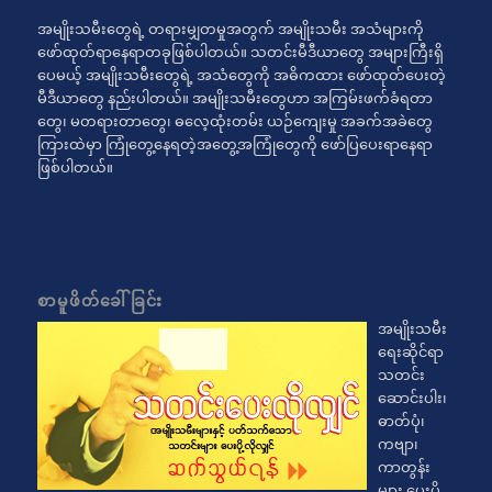
အမျိုးသမီးတွေရဲ့ တရားမျှတမှုအတွက် အမျိုးသမီး အသံများကို
ဖော်ထုတ်ရာနေရာတခုဖြစ်ပါတယ်။ သတင်းမီဒီယာတွေ အများကြီးရှိ
ပေမယ့် အမျိုးသမီးတွေရဲ့ အသံတွေကို အဓိကထား ဖော်ထုတ်ပေးတဲ့
မီဒီယာတွေ နည်းပါတယ်။ အမျိုးသမီးတွေဟာ အကြမ်းဖက်ခံရတာ
တွေ၊ မတရားတာတွေ၊ ဓလေ့ထုံးတမ်း ယဉ်ကျေးမှု အခက်အခဲတွေ
ကြားထဲမှာ ကြုံတွေ့နေရတဲ့အတွေ့အကြုံတွေကို ဖော်ပြပေးရာနေရာ
ဖြစ်ပါတယ်။
စာမူဖိတ်ခေါ်ခြင်း
အမျိုးသမီး
ရေးဆိုင်ရာ
သတင်း
ဆောင်းပါး၊
ဓာတ်ပုံ၊
ကဗျာ၊
ကာတွန်း
များ ပေးပို့