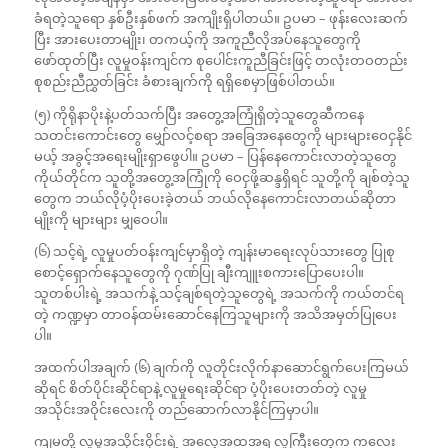
ခံရတဲ့သူရော နှစ်ဦးနှစ်ဖက် အကျိုးရှိပါတယ်။ ဥပမာ – ဖုန်းလေးဆက်
ပြီး အားပေးတာမျိုး၊ တကယ့်ကို အကူညီလိုအပ်နေသူတွေကို
ဖော်ထုတ်ပြီး လူမှုဝန်းကျင်က စုပေါင်းကူညီခြင်းဖြင့် တလုံးတဝတည်း
စုစည်းညီညွှတ်ခြင်း ခံစားချက်ကို ရရှိစေမှာဖြစ်ပါတယ်။
(၅) ကိုရိုနာပိုးနဲ့ပတ်သက်ပြီး အတွေ့အကြုံရှိတဲ့သူတွေဆီကနေ
သတင်းကောင်းတွေ မျှော်လင့်စရာ အခြေအနေတွေကို များများဝေငှနိုင်
မယ့် အခွင့်အရေးမျိုးရှာဖွေပါ။ ဥပမာ – ပြန်နေကောင်းလာတဲ့သူတွေ
ကိုယ်တိုင်က သူတို့အတွေ့အကြုံကို ဝေငှဖို့ဆန္ဒရှိရင် သူတို့ကို ချစ်တဲ့သူ
တွေက ဘယ်လိုပံ့ပိုးပေးခဲ့တယ် ဘယ်လိုနေကောင်းလာတယ်ဆိုတာ
မျိုးကို များများ မျှဝေပါ။
(၆) သင့်ရဲ့ လူမှုပတ်ဝန်းကျင်မှာရှိတဲ့ ကျန်းမာရေးလုပ်သားတွေ ပြုစု
စောင့်ရှောက်နေသူတွေကို ဂုဏ်ပြု ချီးကျူးစကားပြောပေးပါ။
သူတစ်ပါးရဲ့ အသက်နဲ့ သင့်ချစ်ရတဲ့သူတွေရဲ့ အသက်ကို ကယ်တင်ရ
တဲ့ ကဏ္ဍမှာ တာဝန်ထမ်းဆောင်နေကြသူများကို အသိအမှတ်ပြုပေး
ပါ။
အထက်ပါအချက် (၆) ချက်ကို လူတိုင်းလိုက်နာဆောင်ရွက်ပေးကြမယ်
ဆိုရင် စိတ်ပိုင်းဆိုင်ရာနဲ့ လူမှုရေးဆိုင်ရာ ပံ့ပိုးပေးတတ်တဲ့ လူမှု
အသိုင်းအဝိုင်းလေးကို တည်ဆောက်လာနိုင်ကြမှာပါ။
ကျမတို့ လူမှုအသိုင်းဝိုင်းရဲ့ အလေ့အထအရ လူကြီးတွေက ကလေး