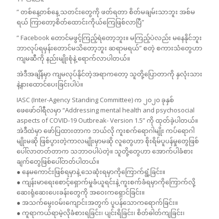
” တစ်နေ့တစ်နေ့ သတင်းတွေကို ဖတ်ရတာ စိတ်မချမ်းသာဘူး အစ်မ
ရယ် ကြာတော့စိတ်ထောင်းကိုယ်ကြေဖြစ်လာပြီ”
” Facebook တောင်မဖွင့်ကြည့်ရဲတော့ဘူး။ မကြည့်ပဲလည်း မနေနိုင်ဘူး
ဘာလုပ်ရမှန်းတောင်မသိတော့ဘူး ဆရာမရယ်” စတဲ့ စကားသံတွေဟာ
ကျမဆီကို နည်းမျိုးစုံနဲ့ ရောက်လာပါတယ်။
အဲဒီအချိန်မှာ ကျမလုပ်နိုင်တဲ့အရာကတော့ သူတို့ပြောတာကို နှလုံးသား
နဲ့နားထောင်ပေးခြင်းပါပဲ။
IASC (Inter-Agency Standing Committee) က ၂၀၂၀ ခုနှစ်
ဖေဖော်ဝါရီလမှာ “Addressing mental health and psychosocial
aspects of COVID-19 Outbreak- Version 1.5” ကို ထုတ်ခဲ့ပါတယ်။
အဲဒီထဲမှာ ဖော်ပြထားတာက ဘယ်လို ကူးစက်ရောဂါမျိုး ကပ်ရောဂါ
မျိုးမဆို ဖြစ်ပွားတဲ့ကာလမျိုးမှာမဆို လူတွေဟာ စိုးရိမ်ပူပန်မှုတွေဖြစ်
ပေါ်လာတတ်တာက သဘာဝပါပဲတဲ့။ သူတို့တွေဟာ အောက်ပါခံစား
ချက်တွေဖြစ်ပေါ်တတ်ပါတယ်။
● နေမကောင်းဖြစ်ရမှာနဲ့ သေဆုံးရမှာကိုကြောက်ရွံ့ခြင်း။
● ကျန်းမာရေးစောင့်ရှောက်မှုခံယူရင်းနဲ့ ကူးစက်ခံရမှာကိုကြောက်လို့
ဆေးရုံဆေးပေးခန်းတွေကို အဝေးကရှောင်ခြင်း။
● အသက်မွေးဝမ်းကျောင်းအတွက် ပူပန်သောကရောက်ခြင်း။
● ကူရာကယ်ရာမဲ့လိုခံစားရခြင်း၊ ပျင်းရိခြင်း၊ စိတ်ဓါတ်ကျခြင်း၊