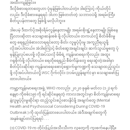
အထီးကျန်ခြင်း။
ဒီလိုခံစားရတာတွေဟာ ပုံမှန်ဖြစ်ပါတယ်တဲ့။ ဒါကြောင့် ကိုယ်တိုင်
လည်း ဒီလိုခံစားနေရရင် ဒါဟာ ဖြစ်တတ်တဲ့ သဘာဝပဲမို့ အရမ်းကြီး
စိတ်ပူပန်တာတွေ ဖြစ်ဖို့ မလိုပါဘူး။
ဒါပေမဲ့ ဒီထက်ပိုအစိုးရိမ်လွန်နေတာမျိုး အရမ်းစိုးရွံ့နေတာမျိုး ဖြစ်နေ
ပြီလားဆိုတာ သေချာဆန်းစစ် ဖို့ လိုပါတယ်။ တကယ်လို့ စိတ်ဖိစီးမှု
တွေ ရေရှည်ခံစားလာရရင်တော့ စိတ်၊ လူမှုပံ့ပိုးမှု အကူညီရယူဖို့
လိုအပ်ပါတယ်။ အဲဒါကြောင့် မိတ်ဆွေအချင်းချင်း ဆက်သွယ်မှုတွေ ပုံ
မှန်ပြုလုပ်ပေးဖို့ လိုအပ်သလို မိမိရဲ့ ကျန်းမာရေးကိုလည်း အထူး
ဂရုစိုက်ဖို့ လိုပါတယ်။ ရေတိုရေရှည် စီမံကိန်းတွေ ရေးဆွဲတဲ့အခါမှာ
စိတ်ပိုင်းဆိုင်ရာ ကျန်းမာရေးစောင့်ရှောက်မှုကဏ္ဍကို သေချာထည့်သွင်း
ဖို့ လိုအပ်ပါတယ်လို့ IASC ဂိုက်လိုင်း (လမ်းညွှန်ချက်) မှာ သေချာဖော်ပြ
ထားပါတယ်။
ကမ္ဘာ့ကျန်းမာရေးအဖွဲ့. WHO ကလည်း ၂၀၂၀ ခုနှစ် မတ်လ (၁၂) ရက်
နေ့မှာ ကိုဗစ်(၁၉) ကို ရင်ဆိုင်နေရတဲ့ ကာလအတွင်းမှာ စိတ်ကျန်းမာရေး
နဲ့လူမှုပံ့ပိုးမှုဆိုင်ရာ ထည့်သွင်းစဉ်းစားနိုင်ဖို့ အချက်တွေ (Mental
Health and Psychosocial Considering During COVID-19
Outbreak ) ကို ထုတ်ပြန်ထားပေးပါတယ်။ အဲဒီအချက်တွေကို
အနှစ်ချုပ်တင်ပြရရင် . . .
(၁) COVID-19 က တိုင်းပြည်အသီးသီးက လူတွေကို ကူးစက်နေပါပြီ။