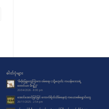
ဓါတ်ပုံများ
“မီးခိုးမြူတွေကြားက ဝမ်းရေး (သို့မဟုတ်) ကယန်းဒေသရဲ့
တောင်ယာ မီးရှို့ပွဲ”
20/04/2026 - 8:00 pm
အောင်အောင်မြင်မြင် ကောက်ရိတ်သိမ်းနေတဲ့ ကယောစစ်ရှောင်တွေ
26/11/2025 - 2:54 pm