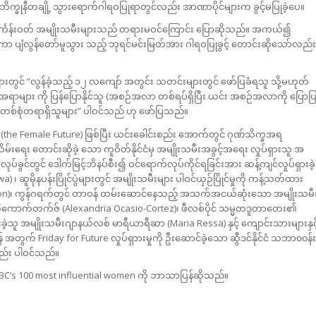
် ဘိက္ခုနီတချို့ သွားရောက်ဂါရဝပြုရာတွင်လည်း အာဏာပိုင်များက ခွင့်မပြုခဲ့ပေ။
င် သင်္ကန်းဝတ် အမျိုးသမီးများသည် တရားမဝင်ကြောင်း ပြောဆိုသည်။ အကယ်၍
ာ ပျံလွန်တော်မူသွား သည့် ဘုရင်မင်းမြတ်အား ဂါရဝပြုခွင့် တောင်းဆိုသော်လည်း
ျားတွင် “လွန်ခဲ့သည့် ၁၂ လကျော် အတွင်း သတင်းများတွင် ဖော်ပြခံရသူ သို့မဟုတ်
ရာများ ကို ပြန်ပြောနိုင်သူ (အစဉ်အလာ တစ်ရပ်ရှိပြီး ယင်း အစဉ်အလာကို ပြောပ
မှု တစ်စုံတရာရှိသူများ” ပါဝင်သည် ဟု ဖော်ပြသည်။
် (the Female Future) ဖြစ်ပြီး ယင်းခေါင်းစည်း အောက်တွင် ဂုဏ်သိက္ခအရ
်းရေး တောင်းဆိုခဲ့ သော ကူဝိတ်နိုင်ငံမှ အမျိုးသမီးအခွင့်အရေး လှုပ်ရှားသူ အ
်ခွင်တွင် ဒေါက်မြင့်ဘိနပ်စီး၍ ဝင်ရောက်လုပ်ကိုင်ရခြင်းအား ဆန့်ကျင်လှုပ်ရှားခဲ့
 ၊ ဆူမိုနပန်းပြိုင်ပွဲများတွင် အမျိုးသမီးများ ပါဝင်ယှဉ်ပြိုင်မှုကို ကန့်သတ်ထား
Hiyori Kon)၊ ကွန်ဂရက်တွင် တာဝန် ထမ်းဆောင်နေသည့် အသက်အငယ်ဆုံးသော အမျိုးသမီ
ောက်တက်ဇ် (Alexandria Ocasio-Cortez)၊ ဖီလစ်ပိုင် သမ္မတဒူတာတေး၏
ဲ့သူ အမျိုးသမီးဂျာနယ်လစ် မာရီယာရီဆာ (Maria Ressa) နှင့် ကျောင်းသားများနှင့
် Friday for Future လှုပ်ရှာားမှုကို ဦးဆောင်ခဲ့သော ဆွီဒင်နိုင်ငံ သဘာ၀၀န်း
လည်း ပါဝင်သည်။
BBC’s 100 most influential women ကို ဘာသာပြန်ဆိုသည်။