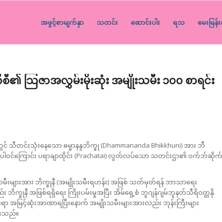
အဖွင့်စာမျက်နှာ
သတင်း
ဆောင်းပါး
ရသ
မေးမြန်း
ီစီ၏ သြဇာအလွှမ်းမိုးဆုံး အမျိုးသမီး ၁၀၀ စာရင်း
်တွင် သီတင်းသုံးနေသော ဓမ္မာနန္ဒဘိက္ခု (Dhammananda Bhikkhuni) အား ဘီ
င် ပါဝင်ကြောင်း ပရာချာထိုင်း (Prachatai) လွတ်လပ်သော သတင်းဌာ၏ ဝက်ဘ်ဆိုက
ျားသမီးများအား ဘိက္ခုနီ (အမျိုးသမီးရဟန်း) အဖြစ် သတ်မှတ်ရန် ဘာသာရေး
ိက္ခုနီ အဖြစ်ရရှိရေး ကြိုးပမ်းမှုအပြီး အိမ်ရှေ့စံ ဘူဂျန်ဂျမ်ဘူနတ်သီရိဝတ္တနို
်ရာ အမြင့်ဆုံးအာဏာရပြီးနောက် အမျိုးသမီးများအားလည်း ဘုန်းကြီးများ
ဖူးသည်။