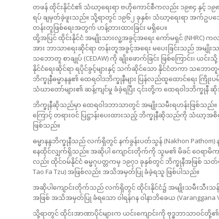
တဖန် ထိုင်းနိုင်ငံ၏ သံဃာ့ရေးရာ ဗဟိုကောင်စီကလည်း ၁၉၈၄ နှင့် ၁၉၈
ရပ် ချမှတ်ခဲ့ဖူးသည်။ သို့ရာတွင် ၁၉၆၂ ခုနှစ်၊ သံဃာ့ရေးရာ အက်ဥပဒေ
တန်းတူဖြစ်ရေးအတွက် ဟန့်တားထားခြင်း မရှိပေ။
ထို့အပြင် ထိုင်းနိုင်ငံ အမျိုးသားလူ့အခွင့်အရေး ကော်မရှင် (NHRC) ကလ
အား ဘာသာရေးဆိုင်ရာ တန်းတူအခွင့်အရေး မပေးခြင်းသည် အမျိုးသမီးမျာ
သဘောတူ စာချုပ် (CEDAW) ကို ချိုးဖောက်ခြင်း ဖြစ်ကြောင်း၊ ယင်းသို
နိုင်ငံရေးဆိုင်ရာ ရပိုင်ခွင့်များနှင့် သက်ဆိုင်သော နိုင်ငံတကာ သဘောတ
ဘိက္ခုနီဓမ္မာနန္ဒ၏ ထေရဝါဒဘိက္ခုနီများ ပြန်လည်ထူထောင်ရေး ကြိုးပမ
သံဃာတော်များ၏ ဆန့်ကျင်မှု ခံခဲ့ရပြီး ၎င်းတို့က ထေရဝါဒဘိက္ခုနီ ဆိ
ဘိက္ခုနီဆိုသည်မှာ ထေရဝါဒဘာသာတွင် အမျိုးသမီးရဟန်းဖြစ်သည်။ 
ကြောင့် တရားဝင် ပြဋ္ဌာန်းပေးထားသည့် ဘိက္ခုနီဆိုသည်ကို သံဃာ့အစိတ
ဖြစ်သည်။
ဓမ္မာနန္ဒဘိက္ခုနီသည် လက်ရှိတွင် နက်ခွန်းပတ်သွန် (Nakhon Pathom)
နေထိုင်လျှက်ရှိသည်။ အဆိုပါ ကျောင်းတိုက်ကို သူမ၏ မိခင် ဝေရာမိကာ
လည်း ထိုင်ဝမ်နိုင်ငံ ဓမ္မဂုပတ္တကမှ ၁၉၇၁ ခုနှစ်တွင် ဘိက္ခုနီအဖြ
Tao Fa Tzu) အဖြစ်လည်း အသိအမှတ်ပြု ခံခဲ့ရသူ ဖြစ်ပါသည်။
အဆိုပါကျောင်းတိုက်သည် လက်ရှိတွင် ထိုင်းနိုင်ငံ၌ အမျိုးသမီးသီးသန့် 
အဖြစ် အသိအမှတ်ပြု ခံရသော ဝါရန်ဂန ဝါနာဘိခေယ (Varanggana Vana
သို့ရာတွင် ထိုင်းအာဏာပိုင်များက ယင်းကျောင်းကို ဗုဒ္ဓဘာသာဝင်တို