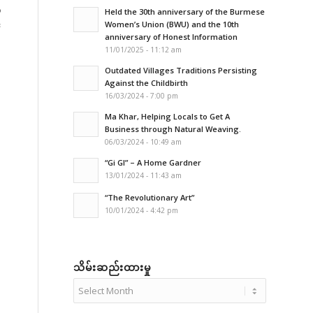
်
Held the 30th anniversary of the Burmese
်
Women’s Union (BWU) and the 10th
anniversary of Honest Information
11/01/2025 - 11:12 am
Outdated Villages Traditions Persisting
Against the Childbirth
16/03/2024 - 7:00 pm
Ma Khar, Helping Locals to Get A
Business through Natural Weaving.
06/03/2024 - 10:49 am
“Gi GI” – A Home Gardner
13/01/2024 - 11:43 am
“The Revolutionary Art”
10/01/2024 - 4:42 pm
သိမ်းဆည်းထားမှု