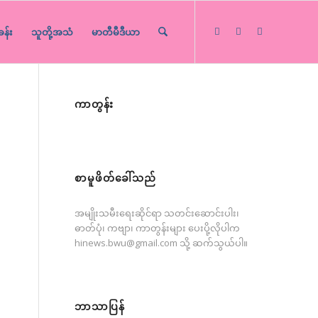
ခန်း
သူတို့အသံ
မာတီမီဒီယာ
ကာတွန်း
စာမူဖိတ်ခေါ်သည်
အမျိုးသမီးရေးဆိုင်ရာ သတင်းဆောင်းပါး၊
်
ဓာတ်ပုံ၊ ကဗျာ၊ ကာတွန်းများ ပေးပို့လိုပါက
hinews.bwu@gmail.com
သို့ ဆက်သွယ်ပါ။
ဘာသာပြန်