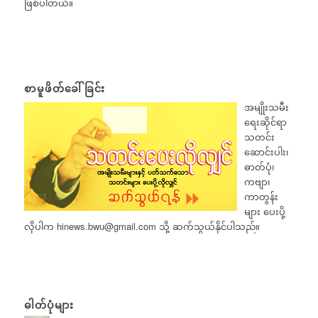
ဖြစ်ပါတယ်။
စာမူဖိတ်ခေါ်ခြင်း
အမျိုးသမီး
ရေးဆိုင်ရာ
သတင်း
ဆောင်းပါး၊
ဓာတ်ပုံ၊
ကဗျာ၊
ကာတွန်း
များ ပေးပို့
လိုပါက
hinews.bwu@gmail.com
သို့ ဆက်သွယ်နိုင်ပါသည်။
ဓါတ်ပုံများ