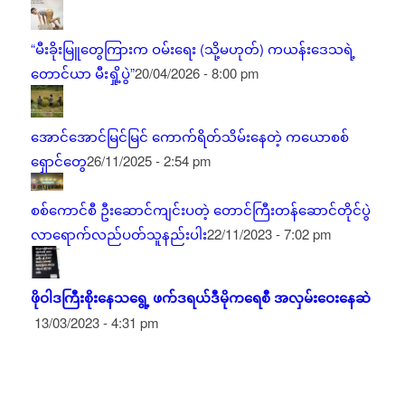
“မီးခိုးမြူတွေကြားက ဝမ်းရေး (သို့မဟုတ်) ကယန်းဒေသရဲ့
တောင်ယာ မီးရှို့ပွဲ”
20/04/2026 - 8:00 pm
အောင်အောင်မြင်မြင် ကောက်ရိတ်သိမ်းနေတဲ့ ကယောစစ်
ရှောင်တွေ
26/11/2025 - 2:54 pm
စစ်ကောင်စီ ဦးဆောင်ကျင်းပတဲ့ တောင်ကြီးတန်ဆောင်တိုင်ပွဲ
လာရောက်လည်ပတ်သူနည်းပါး
22/11/2023 - 7:02 pm
ဖိုဝါဒကြီးစိုးနေသရွေ့ ဖက်ဒရယ်ဒီမိုကရေစီ အလှမ်းဝေးနေဆဲ
13/03/2023 - 4:31 pm