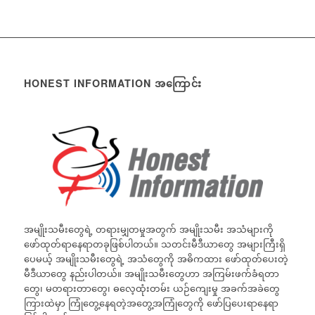
HONEST INFORMATION အကြောင်း
အမျိုးသမီးတွေရဲ့ တရားမျှတမှုအတွက် အမျိုးသမီး အသံများကို
ဖော်ထုတ်ရာနေရာတခုဖြစ်ပါတယ်။ သတင်းမီဒီယာတွေ အများကြီးရှိ
ပေမယ့် အမျိုးသမီးတွေရဲ့ အသံတွေကို အဓိကထား ဖော်ထုတ်ပေးတဲ့
မီဒီယာတွေ နည်းပါတယ်။ အမျိုးသမီးတွေဟာ အကြမ်းဖက်ခံရတာ
တွေ၊ မတရားတာတွေ၊ ဓလေ့ထုံးတမ်း ယဉ်ကျေးမှု အခက်အခဲတွေ
ကြားထဲမှာ ကြုံတွေ့နေရတဲ့အတွေ့အကြုံတွေကို ဖော်ပြပေးရာနေရာ