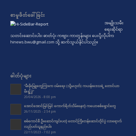
စာမူဖိတ်ခေါ်ခြင်း
အမျိုးသမီး
ရေးဆိုင်ရာ
သတင်းဆောင်းပါး၊ ဓာတ်ပုံ၊ ကဗျာ၊ ကာတွန်းများ ပေးပို့လိုပါက
hinews.bwu@gmail.com
သို့ ဆက်သွယ်နိုင်ပါသည်။
ဓါတ်ပုံများ
“မီးခိုးမြူတွေကြားက ဝမ်းရေး (သို့မဟုတ်) ကယန်းဒေသရဲ့ တောင်ယာ
မီးရှို့ပွဲ”
20/04/2026 - 8:00 pm
အောင်အောင်မြင်မြင် ကောက်ရိတ်သိမ်းနေတဲ့ ကယောစစ်ရှောင်တွေ
26/11/2025 - 2:54 pm
စစ်ကောင်စီ ဦးဆောင်ကျင်းပတဲ့ တောင်ကြီးတန်ဆောင်တိုင်ပွဲ လာရောက်
လည်ပတ်သူနည်းပါး
22/11/2023 - 7:02 pm