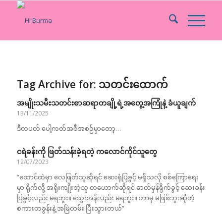
Tag Archive for:
သတင်းထောက်
အမျိုးသမီးသတင်းစာဆရာတချို့ရဲ့အတွေ့အကြုံနဲ့ ခံယူချက်
13/11/2025
ဒီတပတ် ပေါ့ကတ်အစီအစဉ်မှာတော့…
ငရဲခန်းကို ဖြတ်သန်းခဲ့ရတဲ့ ကလောင်ကိုင်သူတွေ
12/07/2023
“ထောင်ထဲမှာ လေဖြတ်သူဆိုရင် ဆေးရုံပြခွင့် မရှိသလို စစ်ကြောရေး
မှာ ရိုက်လို့ အရိုးကျိုးတဲ့သူ တယောက်ဆိုရင် ဓာတ်မှန်ရိုက်ခွင့် ဆေးခန်း
ပြခွင့်လည်း မရဘူး။ သွေးအန်လည်း မရဘူး။ ဘာမှ မဖြစ်ဘူးဆိုတဲ့
စကားတခွန်းနဲ့ အမြဲတမ်း ပြီးသွားတယ်”