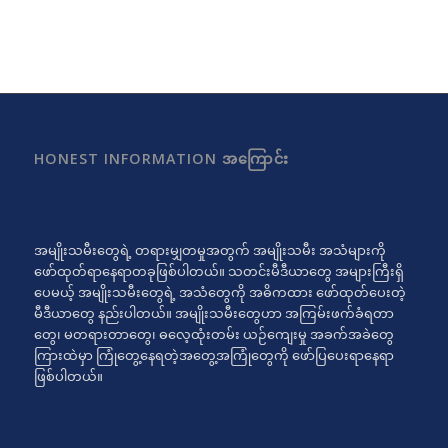
HONEST INFORMATION အကြောင်း
အမျိုးသမီးတွေရဲ့ တရားမျှတမှုအတွက် အမျိုးသမီး အသံများကို
ဖော်ထုတ်ရာနေရာတခုဖြစ်ပါတယ်။ သတင်းမီဒီယာတွေ အများကြီးရှိ
ပေမယ့် အမျိုးသမီးတွေရဲ့ အသံတွေကို အဓိကထား ဖော်ထုတ်ပေးတဲ့
မီဒီယာတွေ နည်းပါတယ်။ အမျိုးသမီးတွေဟာ အကြမ်းဖက်ခံရတာ
တွေ၊ မတရားတာတွေ၊ ဓလေ့ထုံးတမ်း ယဉ်ကျေးမှု အခက်အခဲတွေ
ကြားထဲမှာ ကြုံတွေ့နေရတဲ့အတွေ့အကြုံတွေကို ဖော်ပြပေးရာနေရာ
ဖြစ်ပါတယ်။