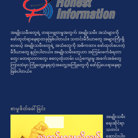
အမျိုးသမီးတွေရဲ့ တရားမျှတမှုအတွက် အမျိုးသမီး အသံများကို
ဖော်ထုတ်ရာနေရာတခုဖြစ်ပါတယ်။ သတင်းမီဒီယာတွေ အများကြီးရှိ
ပေမယ့် အမျိုးသမီးတွေရဲ့ အသံတွေကို အဓိကထား ဖော်ထုတ်ပေးတဲ့
မီဒီယာတွေ နည်းပါတယ်။ အမျိုးသမီးတွေဟာ အကြမ်းဖက်ခံရတာ
တွေ၊ မတရားတာတွေ၊ ဓလေ့ထုံးတမ်း ယဉ်ကျေးမှု အခက်အခဲတွေ
ကြားထဲမှာ ကြုံတွေ့နေရတဲ့အတွေ့အကြုံတွေကို ဖော်ပြပေးရာနေရာ
ဖြစ်ပါတယ်။
စာမူဖိတ်ခေါ်ခြင်း
အမျိုးသမီး
ရေးဆိုင်ရာ
သတင်း
ဆောင်းပါး၊