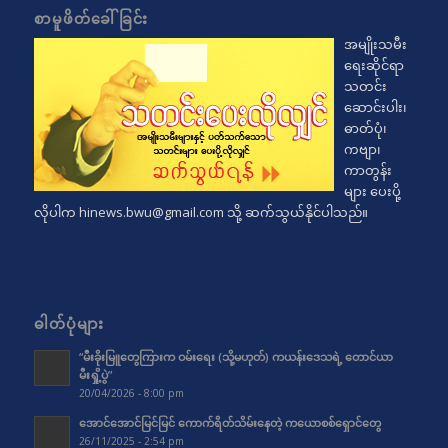
စာမူဖိတ်ခေါ်ခြင်း
အမျိုးသမီး
ရေးဆိုင်ရာ
သတင်း
ဆောင်းပါး၊
ဓာတ်ပုံ၊
ကဗျာ၊
ကာတွန်း
များ ပေးပို့
လိုပါက
hinews.bwu@gmail.com
သို့ ဆက်သွယ်နိုင်ပါသည်။
ဓါတ်ပုံများ
“မီးခိုးမြူတွေကြားက ဝမ်းရေး (သို့မဟုတ်) ကယန်းဒေသရဲ့ တောင်ယာ
မီးရှို့ပွဲ”
20/04/2026 - 8:00 pm
အောင်အောင်မြင်မြင် ကောက်ရိတ်သိမ်းနေတဲ့ ကယောစစ်ရှောင်တွေ
26/11/2025 - 2:54 pm