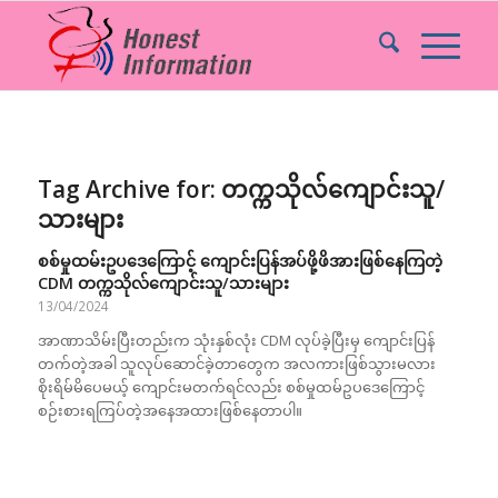
Tag Archive for:
တက္ကသိုလ်ကျောင်းသူ/
သားများ
စစ်မှုထမ်းဥပဒေကြောင့် ကျောင်းပြန်အပ်ဖို့ဖိအားဖြစ်နေကြတဲ့
CDM တက္ကသိုလ်ကျောင်းသူ/သားများ
13/04/2024
အာဏာသိမ်းပြီးတည်းက သုံးနှစ်လုံး CDM လုပ်ခဲ့ပြီးမှ ကျောင်းပြန်
တက်တဲ့အခါ သူလုပ်ဆောင်ခဲ့တာတွေက အလကားဖြစ်သွားမလား
စိုးရိမ်မိပေမယ့် ကျောင်းမတက်ရင်လည်း စစ်မှုထမ်ဥပဒေကြောင့်
စဉ်းစားရကြပ်တဲ့အနေအထားဖြစ်နေတာပါ။