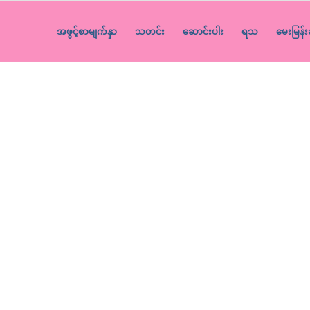
အဖွင့်စာမျက်နှာ
သတင်း
ဆောင်းပါး
ရသ
မေးမြန်း