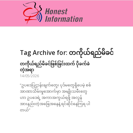
Tag Archive for:
တကိုယ်ရည်မိခင်
တကိုယ်ရည်မိခင်ဖြစ်ခြင်းထက် ပိုခက်ခဲ
တဲ့အရာ
14/05/2026
“ဥပဒေပြဌာန်းချက်တွေ၊ ပုဒ်မတွေရှိပေမဲ့ စစ်
အာဏာသိမ်းမှုအောက်မှာ အမျိုးသမီးတွေ
ဟာ ဥပဒေရဲ့ အကာအကွယ်ရဖို့ အလွန်
အားနည်းတဲ့အခြေအနေနဲ့ ရင်ဆိုင်နေကြရ ပါ
တယ်”