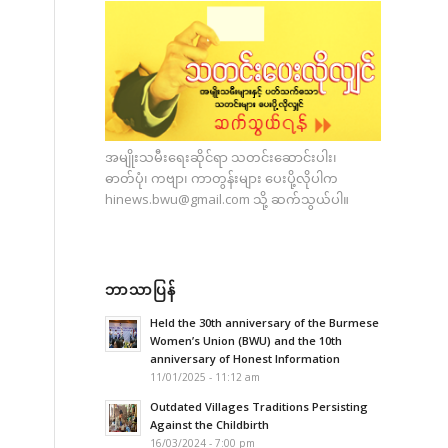
အမျိုးသမီးရေးဆိုင်ရာ သတင်းဆောင်းပါး၊
ဓာတ်ပုံ၊ ကဗျာ၊ ကာတွန်းများ ပေးပို့လိုပါက
hinews.bwu@gmail.com
သို့ ဆက်သွယ်ပါ။
ဘာသာပြန်
Held the 30th anniversary of the Burmese
Women’s Union (BWU) and the 10th
anniversary of Honest Information
11/01/2025 - 11:12 am
Outdated Villages Traditions Persisting
Against the Childbirth
16/03/2024 - 7:00 pm