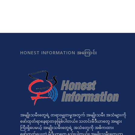
HONEST INFORMATION အကြောင်း
အမျိုးသမီးတွေရဲ့ တရားမျှတမှုအတွက် အမျိုးသမီး အသံများကို
ဖော်ထုတ်ရာနေရာတခုဖြစ်ပါတယ်။ သတင်းမီဒီယာတွေ အများ
ကြီးရှိပေမယ့် အမျိုးသမီးတွေရဲ့ အသံတွေကို အဓိကထား
ဖော်ထုတ်ပေးတဲ့ မီဒီယာတွေ နည်းပါတယ်။ အမျိုးသမီးတွေဟာ