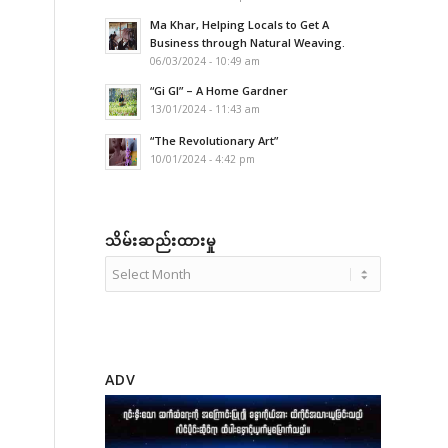
Ma Khar, Helping Locals to Get A
Business through Natural Weaving.
06/03/2024 - 10:49 am
“Gi GI” – A Home Gardner
13/01/2024 - 11:43 am
“The Revolutionary Art”
10/01/2024 - 4:42 pm
သိမ်းဆည်းထားမှု
ADV