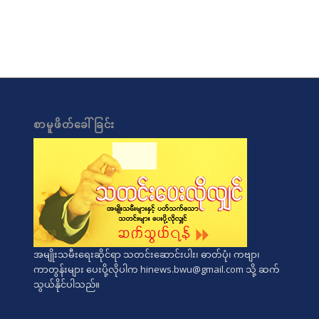
စာမူဖိတ်ခေါ်ခြင်း
အမျိုးသမီးရေးဆိုင်ရာ သတင်းဆောင်းပါး၊ ဓာတ်ပုံ၊ ကဗျာ၊
ကာတွန်းများ ပေးပို့လိုပါက
hinews.bwu@gmail.com
သို့ ဆက်
သွယ်နိုင်ပါသည်။