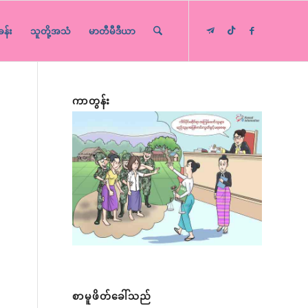
ခန်း
သူတို့အသံ
မာတီမီဒီယာ
ကာတွန်း
စာမူဖိတ်ခေါ်သည်