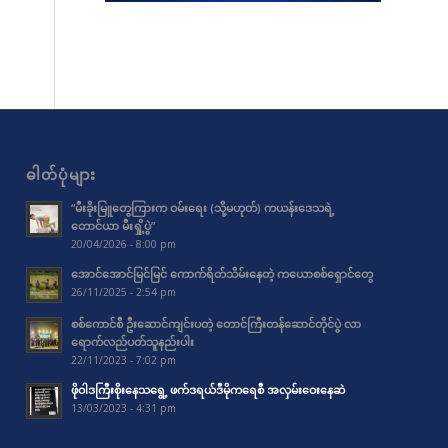
ဓါတ်ပုံများ
“မီးခိုးမြူတွေကြားက ဝမ်းရေး (သို့မဟုတ်) ကယန်းဒေသရဲ့
တောင်ယာ မီးရှို့ပွဲ”
20/04/2026 - 8:00 pm
အောင်အောင်မြင်မြင် ကောက်ရိတ်သိမ်းနေတဲ့ ကယောစစ်ရှောင်တွေ
26/11/2025 - 2:54 pm
စစ်ကောင်စီ ဦးဆောင်ကျင်းပတဲ့ တောင်ကြီးတန်ဆောင်တိုင်ပွဲ လာ
ရောက်လည်ပတ်သူနည်းပါး
22/11/2023 - 7:02 pm
ဖိုဝါဒကြီးစိုးနေသရွေ့ ဖက်ဒရယ်ဒီမိုကရေစီ အလှမ်းဝေးနေဆဲ
13/03/2023 - 4:31 pm