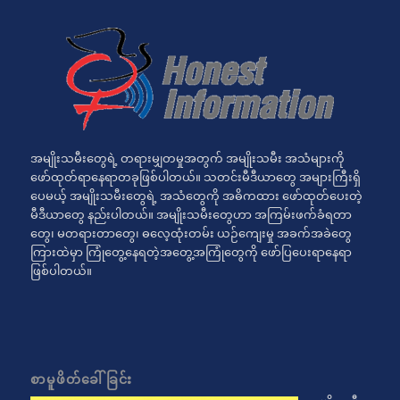
အမျိုးသမီးတွေရဲ့ တရားမျှတမှုအတွက် အမျိုးသမီး အသံများကို
ဖော်ထုတ်ရာနေရာတခုဖြစ်ပါတယ်။ သတင်းမီဒီယာတွေ အများကြီးရှိ
ပေမယ့် အမျိုးသမီးတွေရဲ့ အသံတွေကို အဓိကထား ဖော်ထုတ်ပေးတဲ့
မီဒီယာတွေ နည်းပါတယ်။ အမျိုးသမီးတွေဟာ အကြမ်းဖက်ခံရတာ
တွေ၊ မတရားတာတွေ၊ ဓလေ့ထုံးတမ်း ယဉ်ကျေးမှု အခက်အခဲတွေ
ကြားထဲမှာ ကြုံတွေ့နေရတဲ့အတွေ့အကြုံတွေကို ဖော်ပြပေးရာနေရာ
ဖြစ်ပါတယ်။
စာမူဖိတ်ခေါ်ခြင်း