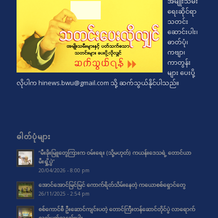
အမျိုးသမီး
ရေးဆိုင်ရာ
သတင်း
ဆောင်းပါး၊
ဓာတ်ပုံ၊
ကဗျာ၊
ကာတွန်း
များ ပေးပို့
လိုပါက
hinews.bwu@gmail.com
သို့ ဆက်သွယ်နိုင်ပါသည်။
ဓါတ်ပုံများ
“မီးခိုးမြူတွေကြားက ဝမ်းရေး (သို့မဟုတ်) ကယန်းဒေသရဲ့ တောင်ယာ
မီးရှို့ပွဲ”
20/04/2026 - 8:00 pm
အောင်အောင်မြင်မြင် ကောက်ရိတ်သိမ်းနေတဲ့ ကယောစစ်ရှောင်တွေ
26/11/2025 - 2:54 pm
စစ်ကောင်စီ ဦးဆောင်ကျင်းပတဲ့ တောင်ကြီးတန်ဆောင်တိုင်ပွဲ လာရောက်
လည်ပတ်သူနည်းပါး