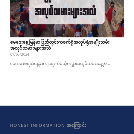
မေဒေးနေ့ မြန်မာပြည်တွင်းကစက်ရုံအလုပ်ရုံအမျိုးသမီး
အလုပ်သမားများအသံ
01/05/2024
မေလတစ်ရက်နေ့မှာကျရောက်မယ့်ကမ္ဘာအလုပ်သမားနေ့မှာ…
HONEST INFORMATION အကြောင်း