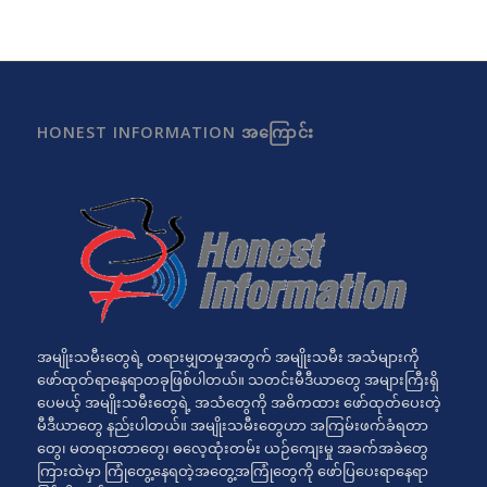
HONEST INFORMATION အကြောင်း
အမျိုးသမီးတွေရဲ့ တရားမျှတမှုအတွက် အမျိုးသမီး အသံများကို
ဖော်ထုတ်ရာနေရာတခုဖြစ်ပါတယ်။ သတင်းမီဒီယာတွေ အများကြီးရှိ
ပေမယ့် အမျိုးသမီးတွေရဲ့ အသံတွေကို အဓိကထား ဖော်ထုတ်ပေးတဲ့
မီဒီယာတွေ နည်းပါတယ်။ အမျိုးသမီးတွေဟာ အကြမ်းဖက်ခံရတာ
တွေ၊ မတရားတာတွေ၊ ဓလေ့ထုံးတမ်း ယဉ်ကျေးမှု အခက်အခဲတွေ
ကြားထဲမှာ ကြုံတွေ့နေရတဲ့အတွေ့အကြုံတွေကို ဖော်ပြပေးရာနေရာ