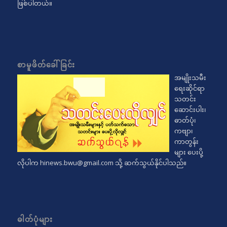
ဖြစ်ပါတယ်။
စာမူဖိတ်ခေါ်ခြင်း
အမျိုးသမီး
ရေးဆိုင်ရာ
သတင်း
ဆောင်းပါး၊
ဓာတ်ပုံ၊
ကဗျာ၊
ကာတွန်း
များ ပေးပို့
လိုပါက
hinews.bwu@gmail.com
သို့ ဆက်သွယ်နိုင်ပါသည်။
ဓါတ်ပုံများ