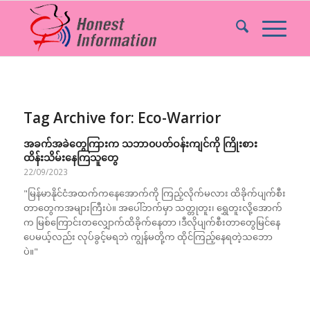
Tag Archive for:
Eco-Warrior
အခက်အခဲတွေကြားက သဘာ၀ပတ်ဝန်းကျင်ကို ကြိုးစား
ထိန်းသိမ်းနေကြသူတွေ
22/09/2023
"မြန်မာနိုင်ငံအထက်ကနေအောက်ကို ကြည့်လိုက်မလား ထိခိုက်ပျက်စီး
တာတွေကအများကြီးပဲ။ အပေါ်ဘက်မှာ သတ္တုတူး၊ ရွှေတူးလို့အောက်
က မြစ်ကြောင်းတလျှောက်ထိခိုက်နေတာ ၊ဒီလိုပျက်စီးတာတွေမြင်နေ
ပေမယ့်လည်း လုပ်ခွင့်မရဘဲ ကျွန်မတို့က ထိုင်ကြည့်နေရတဲ့သဘော
ပဲ။"