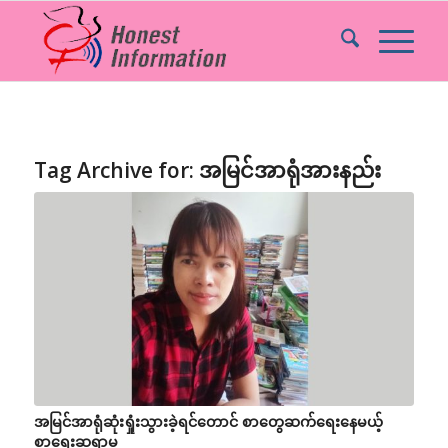
Tag Archive for:
အမြင်အာရုံအားနည်း
အမြင်အာရုံဆုံးရှုံးသွားခဲ့ရင်တောင် စာတွေဆက်‌ရေးနေမယ့်
စာရေးဆရာမ