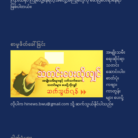
ကြားထဲမှာ ကြုံတွေ့နေရတဲ့အတွေ့အကြုံတွေကို ဖော်ပြပေးရာနေရာ
ဖြစ်ပါတယ်။
စာမူဖိတ်ခေါ်ခြင်း
အမျိုးသမီး
ရေးဆိုင်ရာ
သတင်း
ဆောင်းပါး၊
ဓာတ်ပုံ၊
ကဗျာ၊
ကာတွန်း
များ ပေးပို့
လိုပါက
hinews.bwu@gmail.com
သို့ ဆက်သွယ်နိုင်ပါသည်။
ဓါတ်ပုံများ