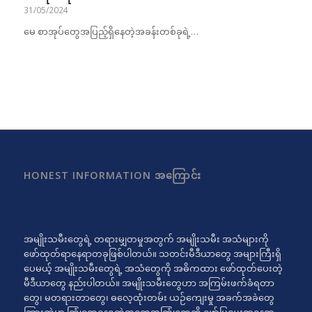
31/05/2024
မေ စာအုပ်တွေအပြည့်ရှိနေတဲ့အခန်းတစ်ခုရဲ့…
HONEST INFORMATION အကြောင်း
အမျိုးသမီးတွေရဲ့ တရားမျှတမှုအတွက် အမျိုးသမီး အသံများကို
ဖော်ထုတ်ရာနေရာတခုဖြစ်ပါတယ်။ သတင်းမီဒီယာတွေ အများကြီးရှိ
ပေမယ့် အမျိုးသမီးတွေရဲ့ အသံတွေကို အဓိကထား ဖော်ထုတ်ပေးတဲ့
မီဒီယာတွေ နည်းပါတယ်။ အမျိုးသမီးတွေဟာ အကြမ်းဖက်ခံရတာ
တွေ၊ မတရားတာတွေ၊ ဓလေ့ထုံးတမ်း ယဉ်ကျေးမှု အခက်အခဲတွေ