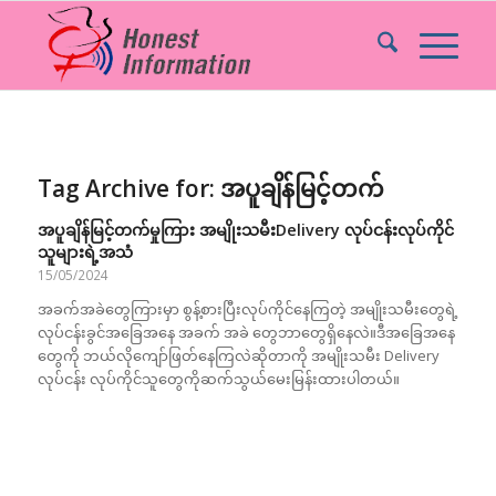
Tag Archive for:
အပူချိန်မြင့်တက်
အပူချိန်မြင့်တက်မှုကြား အမျိုးသမီးDelivery လုပ်ငန်းလုပ်ကိုင်
သူများရဲ့အသံ
15/05/2024
အခက်အခဲတွေကြားမှာ စွန့်စားပြီးလုပ်ကိုင်နေကြတဲ့ အမျိုးသမီးတွေရဲ့
လုပ်ငန်းခွင်အခြေအနေ အခက် အခဲ တွေဘာတွေရှိနေလဲ။ဒီအခြေအနေ
တွေကို ဘယ်လိုကျော်ဖြတ်နေကြလဲဆိုတာကို အမျိုးသမီး Delivery
လုပ်ငန်း လုပ်ကိုင်သူတွေကိုဆက်သွယ်မေးမြန်းထားပါတယ်။