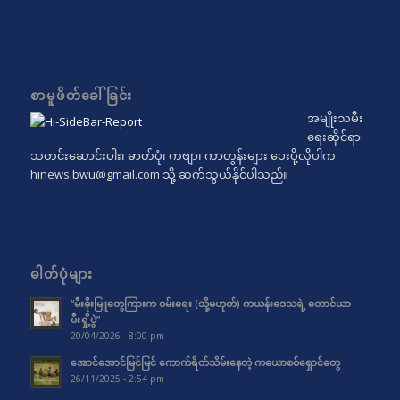
စာမူဖိတ်ခေါ်ခြင်း
အမျိုးသမီး
ရေးဆိုင်ရာ
သတင်းဆောင်းပါး၊ ဓာတ်ပုံ၊ ကဗျာ၊ ကာတွန်းများ ပေးပို့လိုပါက
hinews.bwu@gmail.com
သို့ ဆက်သွယ်နိုင်ပါသည်။
ဓါတ်ပုံများ
“မီးခိုးမြူတွေကြားက ဝမ်းရေး (သို့မဟုတ်) ကယန်းဒေသရဲ့ တောင်ယာ
မီးရှို့ပွဲ”
20/04/2026 - 8:00 pm
အောင်အောင်မြင်မြင် ကောက်ရိတ်သိမ်းနေတဲ့ ကယောစစ်ရှောင်တွေ
26/11/2025 - 2:54 pm