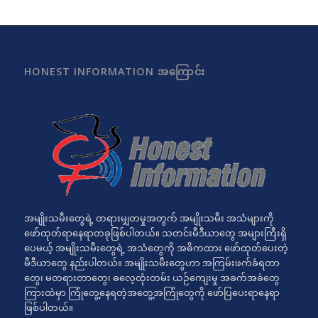
HONEST INFORMATION အကြောင်း
အမျိုးသမီးတွေရဲ့ တရားမျှတမှုအတွက် အမျိုးသမီး အသံများကို
ဖော်ထုတ်ရာနေရာတခုဖြစ်ပါတယ်။ သတင်းမီဒီယာတွေ အများကြီးရှိ
ပေမယ့် အမျိုးသမီးတွေရဲ့ အသံတွေကို အဓိကထား ဖော်ထုတ်ပေးတဲ့
မီဒီယာတွေ နည်းပါတယ်။ အမျိုးသမီးတွေဟာ အကြမ်းဖက်ခံရတာ
တွေ၊ မတရားတာတွေ၊ ဓလေ့ထုံးတမ်း ယဉ်ကျေးမှု အခက်အခဲတွေ
ကြားထဲမှာ ကြုံတွေ့နေရတဲ့အတွေ့အကြုံတွေကို ဖော်ပြပေးရာနေရာ
ဖြစ်ပါတယ်။