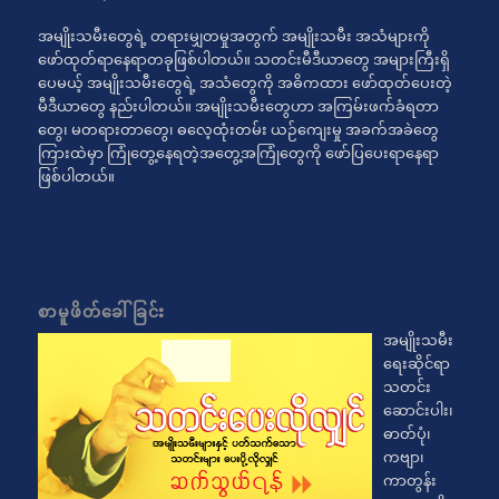
အမျိုးသမီးတွေရဲ့ တရားမျှတမှုအတွက် အမျိုးသမီး အသံများကို
ဖော်ထုတ်ရာနေရာတခုဖြစ်ပါတယ်။ သတင်းမီဒီယာတွေ အများကြီးရှိ
ပေမယ့် အမျိုးသမီးတွေရဲ့ အသံတွေကို အဓိကထား ဖော်ထုတ်ပေးတဲ့
မီဒီယာတွေ နည်းပါတယ်။ အမျိုးသမီးတွေဟာ အကြမ်းဖက်ခံရတာ
တွေ၊ မတရားတာတွေ၊ ဓလေ့ထုံးတမ်း ယဉ်ကျေးမှု အခက်အခဲတွေ
ကြားထဲမှာ ကြုံတွေ့နေရတဲ့အတွေ့အကြုံတွေကို ဖော်ပြပေးရာနေရာ
ဖြစ်ပါတယ်။
စာမူဖိတ်ခေါ်ခြင်း
အမျိုးသမီး
ရေးဆိုင်ရာ
သတင်း
ဆောင်းပါး၊
ဓာတ်ပုံ၊
ကဗျာ၊
ကာတွန်း