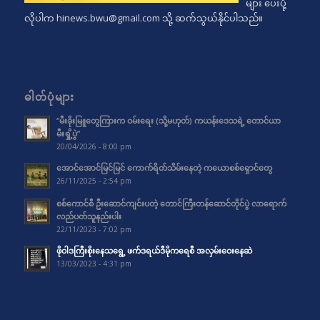
များ ပေးပို့
လိုပါက
hinews.bwu@gmail.com
သို့ ဆက်သွယ်နိုင်ပါသည်။
ဓါတ်ပုံများ
“မီးခိုးမြူတွေကြားက ဝမ်းရေး (သို့မဟုတ်) ကယန်းဒေသရဲ့ တောင်ယာ
မီးရှို့ပွဲ”
20/04/2026 - 8:00 pm
အောင်အောင်မြင်မြင် ကောက်ရိတ်သိမ်းနေတဲ့ ကယောစစ်ရှောင်တွေ
26/11/2025 - 2:54 pm
စစ်ကောင်စီ ဦးဆောင်ကျင်းပတဲ့ တောင်ကြီးတန်ဆောင်တိုင်ပွဲ လာရောက်
လည်ပတ်သူနည်းပါး
22/11/2023 - 7:02 pm
ဖိုဝါဒကြီးစိုးနေသရွေ့ ဖက်ဒရယ်ဒီမိုကရေစီ အလှမ်းဝေးနေဆဲ
13/03/2023 - 4:31 pm