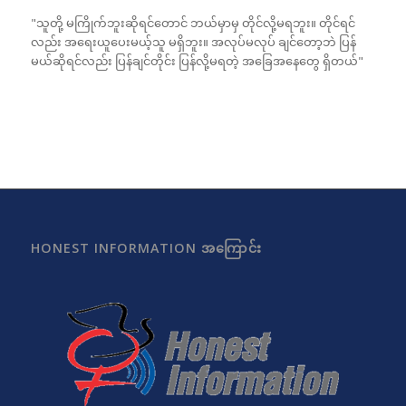
"သူတို့ မကြိုက်ဘူးဆိုရင်တောင် ဘယ်မှာမှ တိုင်လို့မရဘူး။ တိုင်ရင်
လည်း အရေးယူပေးမယ့်သူ မရှိဘူး။ အလုပ်မလုပ် ချင်တော့ဘဲ ပြန်
မယ်ဆိုရင်လည်း ပြန်ချင်တိုင်း ပြန်လို့မရတဲ့ အခြေအနေတွေ ရှိတယ်"
HONEST INFORMATION အကြောင်း