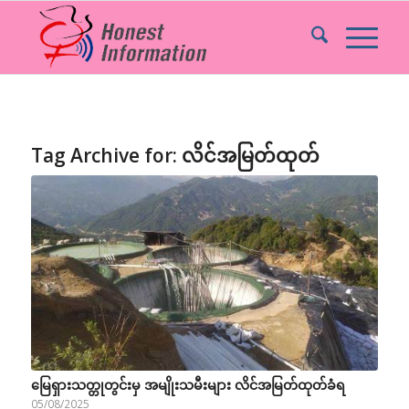
Tag Archive for:
လိင်အမြတ်ထုတ်
မြေရှားသတ္တုတွင်းမှ အမျိုးသမီးများ လိင်အမြတ်ထုတ်ခံရ
05/08/2025