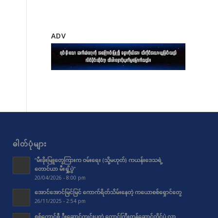
ADV
ဓါတ်ပုံများ
“မီးခိုးမြူတွေကြားက ဝမ်းရေး (သို့မဟုတ်) ကယန်းဒေသရဲ့
တောင်ယာ မီးရှို့ပွဲ”
20/04/2026 - 8:00 pm
အောင်အောင်မြင်မြင် ကောက်ရိတ်သိမ်းနေတဲ့ ကယောစစ်ရှောင်တွေ
26/11/2025 - 2:54 pm
စစ်ကောင်စီ ဦးဆောင်ကျင်းပတဲ့ တောင်ကြီးတန်ဆောင်တိုင်ပွဲ လာ