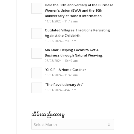
Held the 30th anniversary of the Burmese
Women’s Union (BWU) and the 10th
anniversary of Honest Information
11/01/2025 - 11:12 am
Outdated Villages Traditions Persisting
Against the Childbirth
16/03/2024 - 7:00 pm
Ma Khar, Helping Locals to Get A
Business through Natural Weaving.
06/03/2024 - 10:49 am
“Gi GI” – A Home Gardner
13/01/2024 - 11:43 am
“The Revolutionary Art”
10/01/2024 - 4:42 pm
သိမ်းဆည်းထားမှု