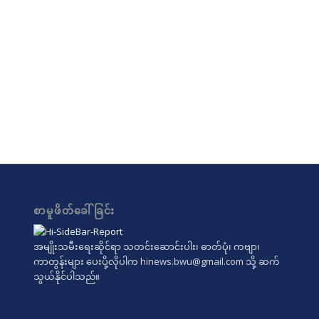
စာမူဖိတ်ခေါ်ခြင်း
အမျိုးသမီးရေးဆိုင်ရာ သတင်းဆောင်းပါး၊ ဓာတ်ပုံ၊ ကဗျာ၊
ကာတွန်းများ ပေးပို့လိုပါက
hinews.bwu@gmail.com
သို့ ဆက်
သွယ်နိုင်ပါသည်။