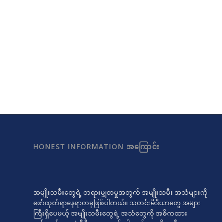
HONEST INFORMATION အကြောင်း
အမျိုးသမီးတွေရဲ့ တရားမျှတမှုအတွက် အမျိုးသမီး အသံများကို
ဖော်ထုတ်ရာနေရာတခုဖြစ်ပါတယ်။ သတင်းမီဒီယာတွေ အများ
ကြီးရှိပေမယ့် အမျိုးသမီးတွေရဲ့ အသံတွေကို အဓိကထား