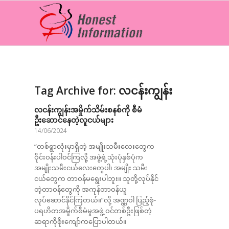
Tag Archive for:
လငန်းကျွန်း
လငန်းကျွန်းအမှိုက်သိမ်းစနစ်ကို စီမံ
ဦးဆောင်နေတဲ့လူငယ်များ
14/06/2024
“တစ်ရွာလုံးမှာရှိတဲ့ အမျိုးသမီးလေးတွေက
ဝိုင်းဝန်းပါဝင်ကြလို့ အဖွဲ့ရဲ့သုံးပုံနှစ်ပုံက
အမျိုးသမီးငယ်လေးတွေပါ၊ အမျိုး သမီး
ငယ်တွေက တာဝန်မရွေးပါဘူး။ သူတို့လုပ်နိုင်
တဲ့တာဝန်တွေကို အကုန်တာဝန်ယူ
လုပ်ဆောင်နိုင်ကြတယ်။”လို့ အဏ္ဏဝါ ပြည့်စုံ-
ပရဟိတအမှိုက်စီမံမှုအဖွဲ့ ဝင်တစ်ဦးဖြစ်တဲ့
ဆရာကိုစိုးကျော်ကပြောပါတယ်။