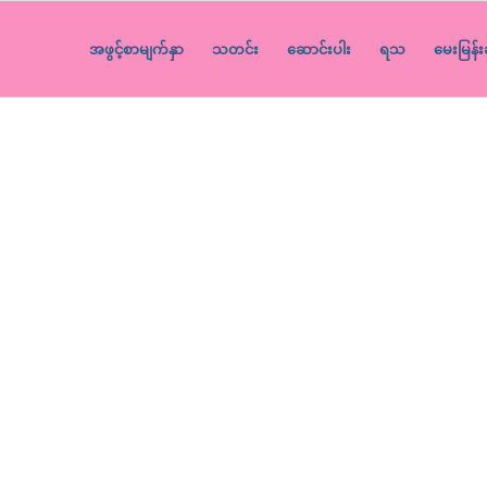
အဖွင့်စာမျက်နှာ
သတင်း
ဆောင်းပါး
ရသ
မေးမြန်း