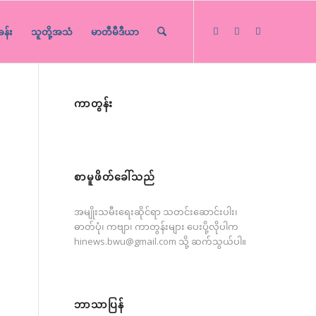
ခန်း
သူတို့အသံ
မာတီမီဒီယာ
ကာတွန်း
စာမူဖိတ်ခေါ်သည်
အမျိုးသမီးရေးဆိုင်ရာ သတင်းဆောင်းပါး၊
ဓာတ်ပုံ၊ ကဗျာ၊ ကာတွန်းများ ပေးပို့လိုပါက
hinews.bwu@gmail.com
သို့ ဆက်သွယ်ပါ။
ဘာသာပြန်