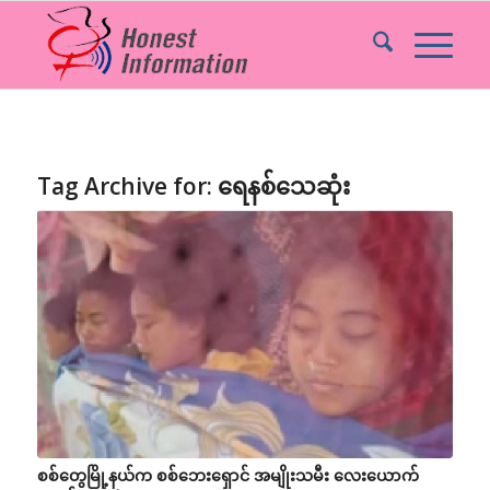
Tag Archive for:
ရေနစ်သေဆုံး
စစ်တွေမြို့နယ်က စစ်ဘေးရှောင် အမျိုးသမီး လေးယောက်