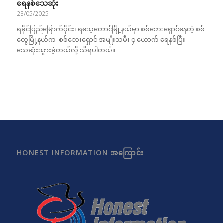
ရေနစ်သေဆုံး
23/05/2025
ရခိုင်ပြည်မြောက်ပိုင်း၊ ရသေ့တောင်မြို့နယ်မှာ စစ်ဘေးရှောင်နေတဲ့ စစ်
တွေမြို့နယ်က စစ်ဘေးရှောင် အမျိုးသမီး ၄ ယောက် ရေနစ်ပြီး
သေဆုံးသွားခဲ့တယ်လို့ သိရပါတယ်။
HONEST INFORMATION အကြောင်း