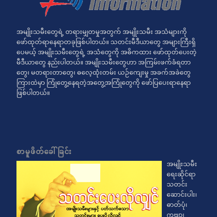
အမျိုးသမီးတွေရဲ့ တရားမျှတမှုအတွက် အမျိုးသမီး အသံများကို
ဖော်ထုတ်ရာနေရာတခုဖြစ်ပါတယ်။ သတင်းမီဒီယာတွေ အများကြီးရှိ
ပေမယ့် အမျိုးသမီးတွေရဲ့ အသံတွေကို အဓိကထား ဖော်ထုတ်ပေးတဲ့
မီဒီယာတွေ နည်းပါတယ်။ အမျိုးသမီးတွေဟာ အကြမ်းဖက်ခံရတာ
တွေ၊ မတရားတာတွေ၊ ဓလေ့ထုံးတမ်း ယဉ်ကျေးမှု အခက်အခဲတွေ
ကြားထဲမှာ ကြုံတွေ့နေရတဲ့အတွေ့အကြုံတွေကို ဖော်ပြပေးရာနေရာ
ဖြစ်ပါတယ်။
စာမူဖိတ်ခေါ်ခြင်း
အမျိုးသမီး
ရေးဆိုင်ရာ
သတင်း
ဆောင်းပါး၊
ဓာတ်ပုံ၊
ကဗျာ၊