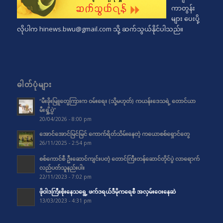
ကာတွန်း
များ ပေးပို့
လိုပါက
hinews.bwu@gmail.com
သို့ ဆက်သွယ်နိုင်ပါသည်။
ဓါတ်ပုံများ
“မီးခိုးမြူတွေကြားက ဝမ်းရေး (သို့မဟုတ်) ကယန်းဒေသရဲ့ တောင်ယာ
မီးရှို့ပွဲ”
20/04/2026 - 8:00 pm
အောင်အောင်မြင်မြင် ကောက်ရိတ်သိမ်းနေတဲ့ ကယောစစ်ရှောင်တွေ
26/11/2025 - 2:54 pm
စစ်ကောင်စီ ဦးဆောင်ကျင်းပတဲ့ တောင်ကြီးတန်ဆောင်တိုင်ပွဲ လာရောက်
လည်ပတ်သူနည်းပါး
22/11/2023 - 7:02 pm
ဖိုဝါဒကြီးစိုးနေသရွေ့ ဖက်ဒရယ်ဒီမိုကရေစီ အလှမ်းဝေးနေဆဲ
13/03/2023 - 4:31 pm