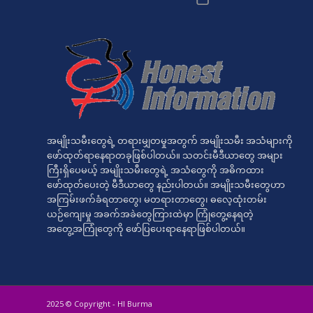
အမျိုးသမီးတွေရဲ့ တရားမျှတမှုအတွက် အမျိုးသမီး အသံများကို
ဖော်ထုတ်ရာနေရာတခုဖြစ်ပါတယ်။ သတင်းမီဒီယာတွေ အများ
ကြီးရှိပေမယ့် အမျိုးသမီးတွေရဲ့ အသံတွေကို အဓိကထား
ဖော်ထုတ်ပေးတဲ့ မီဒီယာတွေ နည်းပါတယ်။ အမျိုးသမီးတွေဟာ
အကြမ်းဖက်ခံရတာတွေ၊ မတရားတာတွေ၊ ဓလေ့ထုံးတမ်း
ယဉ်ကျေးမှု အခက်အခဲတွေကြားထဲမှာ ကြုံတွေ့နေရတဲ့
အတွေ့အကြုံတွေကို ဖော်ပြပေးရာနေရာဖြစ်ပါတယ်။
2025 © Copyright - HI Burma