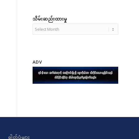
သိမ်းဆည်းထားမှု
ADV
ဓါတ်ပုံများ