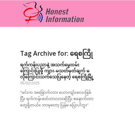
Tag Archive for:
ရေစကြို
ရက်ကန်းပညာနဲ့ အသက်မွေးဝမ်း
ကြောင်းပြုဖို့ ကျား-မသတ်မှတ်ချက် မ
လိုကြောင်းသက်သေပြနေတဲ့ ရေစကြိုမြို့
05/02/2025
“မင်းက အခြောက်လား ယောကျာ်းလေးဖြစ်
ပြီး ရက်ကန်းခတ်တာလားဆိုပြီး စနောက်တာ
တွေရှိတယ်။ ဘာမှတော့ ပြန်မ ပြောပါဘူး”