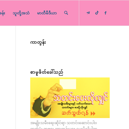
ခန်း
သူတို့အသံ
မာတီမီဒီယာ
ကာတွန်း
စာမူဖိတ်ခေါ်သည်
အမျိုးသမီးရေးဆိုင်ရာ သတင်းဆောင်းပါး၊
ဓာတ်ပုံ၊ ကဗျာ၊ ကာတွန်းများ ပေးပို့လိုပါက