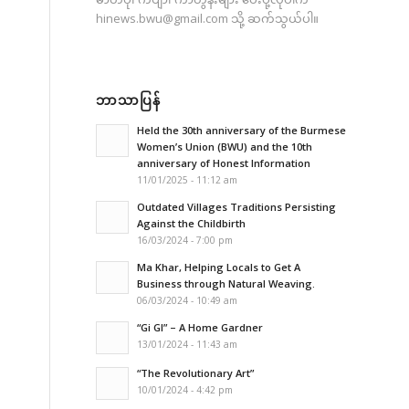
hinews.bwu@gmail.com
သို့ ဆက်သွယ်ပါ။
ဘာသာပြန်
Held the 30th anniversary of the Burmese
Women’s Union (BWU) and the 10th
anniversary of Honest Information
11/01/2025 - 11:12 am
Outdated Villages Traditions Persisting
Against the Childbirth
16/03/2024 - 7:00 pm
Ma Khar, Helping Locals to Get A
Business through Natural Weaving.
06/03/2024 - 10:49 am
“Gi GI” – A Home Gardner
13/01/2024 - 11:43 am
“The Revolutionary Art”
10/01/2024 - 4:42 pm