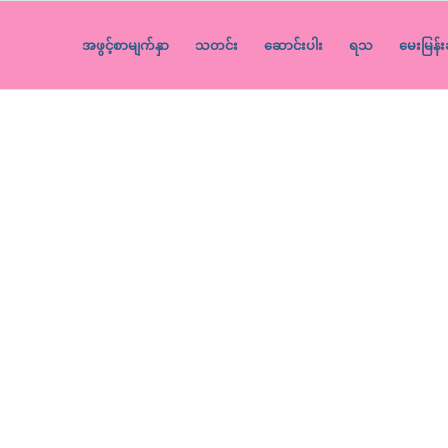
အဖွင့်စာမျက်နှာ
သတင်း
ဆောင်းပါး
ရသ
မေးမြန်း