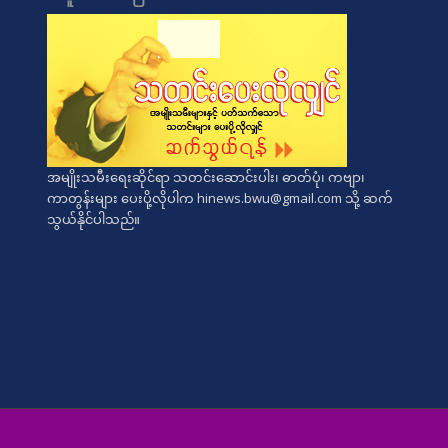
အမျိုးသမီးရေးဆိုင်ရာ သတင်းဆောင်းပါး၊ ဓာတ်ပုံ၊ ကဗျာ၊
ကာတွန်းများ ပေးပို့လိုပါက
hinews.bwu@gmail.com
သို့ ဆက်
သွယ်နိုင်ပါသည်။